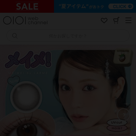
コ
ン
テ
ン
ツ
へ
何かお探しですか？
ス
キ
ッ
プ