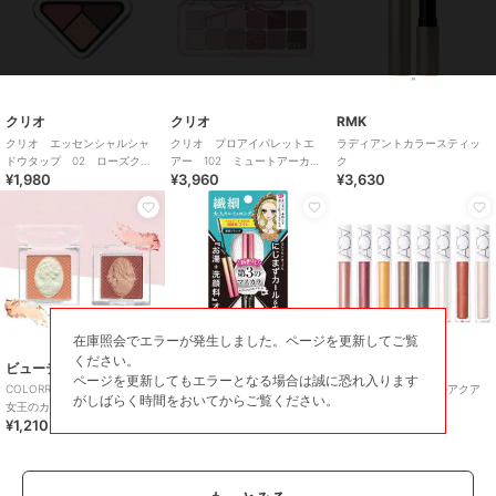
クリオ
クリオ
RMK
クリオ エッセンシャルシャ
クリオ プロアイパレットエ
ラディアントカラースティッ
ドウタップ 02 ローズクロ
アー 102 ミュートアーカイ
ク
¥1,980
¥3,960
¥3,630
ーザー
ブ
在庫照会でエラーが発生しました。ページを更新してご覧
ください。
ビューティゲート
ヒロインメイク
アクア・アクア
ページを更新してもエラーとなる場合は誠に恐れ入ります
COLORROSE (カラーローズ)
ヒロインメイク マイクロマ
オーガニックミネラルアクア
がしばらく時間をおいてからご覧ください。
女王のカメオチーク
スカラ アドバンストフィル
シャドー
¥1,210
¥1,320
¥2,860
ム01