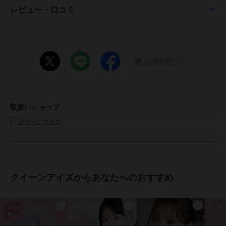
●着色直径：
レビュー・口コミ
13.2mm（ウインクッキー）
13.4mm（さくさくコロモン、めにあいソーダ、グレーうどん）
13.6mm（トコナッツ）
13.8mm（フチパンケーキ）
13.9mm（チャコボール）
●BC：
8.6mm（フチパンケーキ、チャコボール）
8.7mm（さくさくコロモン、めにあいソーダ、ウインクッキー、グレ
ーうどん、トコナッツ）
取扱いショップ
●含水率：58%
●度数：±0.00(度なし)～-10.00
●医療機器承認番号：22800BZI00037A23
●製造元：Pegavision Japan 株式会社
●生産国：台湾
●区分：高度管理医療機器
●広告文責：株式会社エース TEL:0120-267-531 高度管理医療機器販
クイーンアイズからあなたへのおすすめ
売許可 許可番号 6港み生機器第183号
※眼科医院などで検査を受けてからお求めください。コンタクトレン
ズは高度管理医療機器です。安全にご使用いただくため、以下の注意
事項を必ずお守りください。