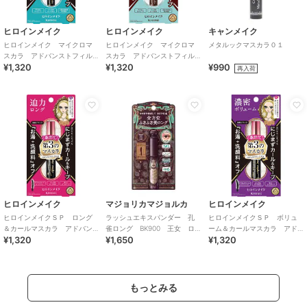
ヒロインメイク
ヒロインメイク
キャンメイク
ヒロインメイク マイクロマ
ヒロインメイク マイクロマ
メタルックマスカラ０１
スカラ アドバンストフィル
スカラ アドバンストフィル
¥1,320
¥1,320
¥990
ム01
ム02
再入荷
ヒロインメイク
マジョリカマジョルカ
ヒロインメイク
ヒロインメイクＳＰ ロング
ラッシュエキスパンダー 孔
ヒロインメイクＳＰ ボリュ
＆カールマスカラ アドバン
雀ロング BK900 王女 ロ
ーム＆カールマスカラ アド
¥1,320
¥1,650
¥1,320
ストフィルム０１
ゼブラック
バンストフィルム０１
もっとみる