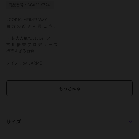
商品番号：CG022-97241
#GOING MEiME! WAY
自 分 の 好 き を 貫 こ う 。
＼ 超大人気Youtuber ／
古 川 優 香 プ ロ デ ュ ー ス
待望すぎる新食
メイメ！by LARME
メイメ！(MEiME!)は、“若くて可愛らしい女の子”
という意味の中国語、メイ・メイが由来。
最後の「i」がひっくり返って「！」になりました
※マルイウェブでは一部カラーお取り扱いしておりません
●1箱10枚入り
●使用期間：1日使い捨て
●DIA：
サイズ
14.2mm（さくさくコロモン、めにあいソーダ、ウインクッキー、グ
レーうどん、トコナッツ）
14.5mm（チャコボール、フチパンケーキ）