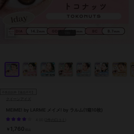
1/20
不良品以外【返品不可】
クイーンアイズ
MEiME! by LARME メイメ! by ラルム(1箱10枚)
4.00
(
2件の口コミ
)
1,760
￥
税込