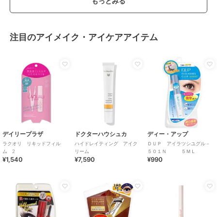
もっとみる
注目のアイメイク・アイケアアイテム
デイリープラザ
ドクターハウシュカ
ディー・アップ
ラクオリ リキッドフィル
ハイドレイティング アイク
ＤＵＰ アイラツシユグル－
ム 2
リーム
５０１Ｎ ５ＭＬ
¥1,540
¥7,590
¥990