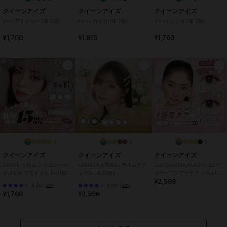
サークルレンズ
クイーンアイズ
クイーンアイズ
クイーンアイズ
idoly アイドリー(1箱10枚)
Kaica カイカ(1箱10枚)
cicica シシカ(1箱10枚)
性別タイプ
レディース
コンタクトレンズ
／
カラコン・
¥1,760
¥1,815
¥1,760
サークルレンズ
カラー
トコナッツ、さくさくコロモン、
めにあいソーダ、ウインクッキ
ー、グレーうどん、チャコボー
ル、フチパンケーキ
サイズ
32サイズ展開
特徴
コンタクトレンズ
ワンデー
/
度あり
/
度なし
/
13.
0mm
/
13.2mm
/
13.3mm
/
13.4m
m
/
13.6mm
/
13.8mm
/
13.9mm
/
クイーンアイズ
クイーンアイズ
クイーンアイズ
14.2mm
/
14.5mm
/
BC8.6mm
/
B
LARME ラルム シリコンハイ
LARME NATURAL ラルムナチ
EverColor1dayNatural エバー
ドロゲル Wモイスト UV(1箱10
ュラル(1箱20枚)
カラーワンデーナチュラル(1箱
C8.7mm
¥2,598
枚)
20枚)
4.00
4.00
（
2件
）
（
2件
）
カラコン・サークルレンズ
¥1,760
¥2,596
ワンデー
/
度あり
/
度なし
/
13.
0mm
/
13.2mm
/
13.3mm
/
13.4m
m
/
13.6mm
/
13.8mm
/
13.9mm
/