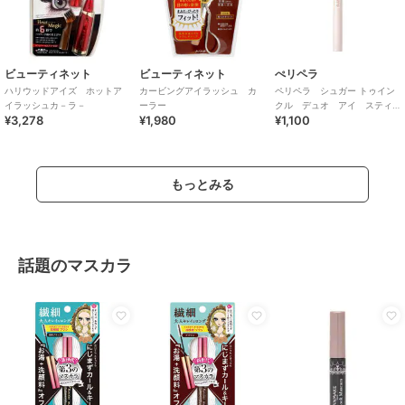
ビューティネット
ビューティネット
ぺリペラ
ハリウッドアイズ ホットア
カービングアイラッシュ カ
ペリペラ シュガー トゥイン
イラッシュカ－ラ－
ーラー
クル デュオ アイ スティ
¥3,278
¥1,980
¥1,100
ック０１ デューイ ヌード
もっとみる
話題のマスカラ