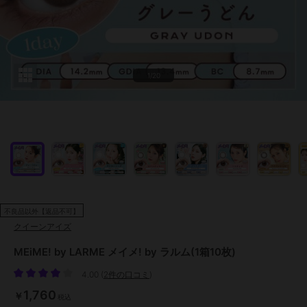
1/20
不良品以外【返品不可】
クイーンアイズ
MEiME! by LARME メイメ! by ラルム(1箱10枚)
4.00
(
2件の口コミ
)
1,760
￥
税込