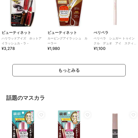
ビューティネット
ビューティネット
ぺリペラ
ハリウッドアイズ ホットア
カービングアイラッシュ カ
ペリペラ シュガー トゥイン
イラッシュカ－ラ－
ーラー
クル デュオ アイ スティ
¥3,278
¥1,980
¥1,100
ック０１ デューイ ヌード
もっとみる
話題のマスカラ