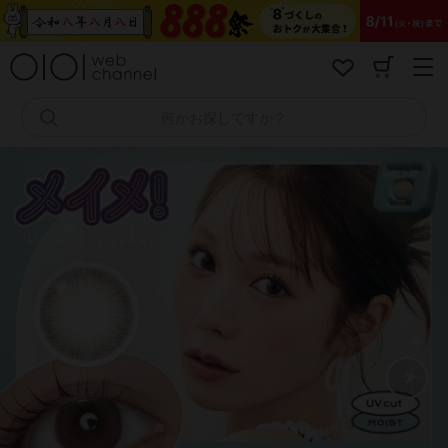
コ
ン
テ
ン
ツ
へ
何かお探しですか？
ス
キ
ッ
プ