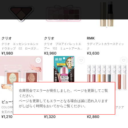
クリオ
クリオ
RMK
クリオ エッセンシャルシャ
クリオ プロアイパレットエ
ラディアントカラースティッ
ドウタップ 02 ローズクロ
アー 102 ミュートアーカイ
ク
¥1,980
¥3,960
¥3,630
ーザー
ブ
在庫照会でエラーが発生しました。ページを更新してご覧
ください。
ページを更新してもエラーとなる場合は誠に恐れ入ります
ビューティゲート
ヒロインメイク
アクア・アクア
がしばらく時間をおいてからご覧ください。
COLORROSE (カラーローズ)
ヒロインメイク マイクロマ
オーガニックミネラルアクア
女王のカメオチーク
スカラ アドバンストフィル
シャドー
¥1,210
¥1,320
¥2,860
ム01