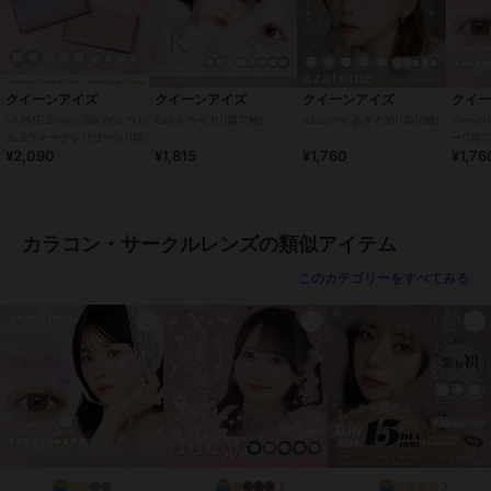
・ご使用前に必ず眼科で検査・処方を受けてください。
・ご使用の前に必ず添付文章をお読みください
・コンタクトレンズの正しい「つけ方」と「はずし方」を必ず眼科で
習ってください。
・添付文書をよく読み、装用期間と使用方法を正しく守ってお使いく
クイーンアイズ
クイーンアイズ
クイーンアイズ
クイ
ださい。
LARME 2week Silicone ラル
Kaica カイカ(1箱10枚)
azatome あざとめ(1箱10枚)
View
・使用期限を過ぎたレンズは絶対に使用しないでください。
ム 2ウィークシリコーン(1箱6
ー(1箱1
¥2,090
¥1,815
¥1,760
¥1,76
枚)
・自覚症状がなくても、定期的に眼科で検査を受けてください。
・異常（充血・痛み・かすみなど）を感じた場合は、直ちに使用を中
止し、眼科を受診してください。
・他人のレンズを使用したり、自分のレンズを他人に譲渡しないでく
カラコン・サークルレンズの類似アイテム
ださい。
・レンズ装用中の水泳・入浴は避けてください。
このカテゴリーをすべてみる
・レンズ装用中に目薬を使用する場合は、眼科医に相談してくださ
い。
この商品は、不良品のみ返品を承ります
ブランド
クイーンアイズ
ショップ
クイーンアイズ
商品カテゴリ
コンタクトレンズ
／
カラコン・