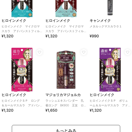
ヒロインメイク
ヒロインメイク
キャンメイク
ヒロインメイク マイクロマ
ヒロインメイク マイクロマ
メタルックマスカラ０１
スカラ アドバンストフィル
スカラ アドバンストフィル
¥1,320
¥1,320
¥990
ム01
ム02
ヒロインメイク
マジョリカマジョルカ
ヒロインメイク
ヒロインメイクＳＰ ロング
ラッシュエキスパンダー 孔
ヒロインメイクＳＰ ボリュ
＆カールマスカラ アドバン
雀ロング BK900 王女 ロ
ーム＆カールマスカラ アド
¥1,320
¥1,650
¥1,320
ストフィルム０１
ゼブラック
バンストフィルム０１
もっとみる