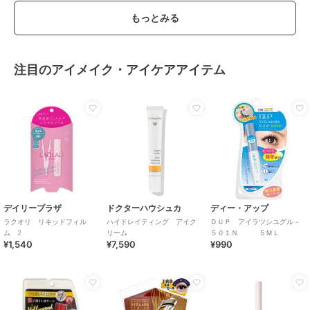
もっとみる
注目のアイメイク・アイケアアイテム
デイリープラザ
ドクターハウシュカ
ディー・アップ
ラクオリ リキッドフィル
ハイドレイティング アイク
ＤＵＰ アイラツシユグル－
ム 2
リーム
５０１Ｎ ５ＭＬ
¥1,540
¥7,590
¥990