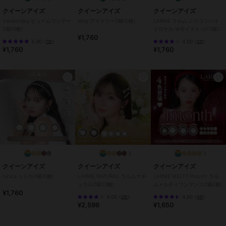
サークルレンズ
クイーンアイズ
クイーンアイズ
クイーンアイズ
Viewm1day ビュームワンデー
idoly アイドリー(1箱10枚)
LARME ラルム シリコンハイ
性別タイプ
レディース
(1箱10枚)
ドロゲル Wモイスト UV(1箱10
コンタクトレンズ
／
カラコン・
¥1,760
枚)
5.00
4.00
（
1件
）
（
2件
）
サークルレンズ
¥1,760
¥1,760
カラー
グレーうどん、さくさくコロモ
ン、めにあいソーダ、ウインクッ
キー、チャコボール、トコナッ
ツ、フチパンケーキ
サイズ
32サイズ展開
特徴
コンタクトレンズ
ワンデー
/
度あり
/
度なし
/
13.
0mm
/
13.2mm
/
13.3mm
/
13.4m
m
/
13.6mm
/
13.8mm
/
13.9mm
/
14.2mm
/
14.5mm
/
BC8.6mm
/
B
クイーンアイズ
クイーンアイズ
クイーンアイズ
C8.7mm
cicica シシカ(1箱10枚)
LARME NATURAL ラルムナチ
LARME MELTY 1month ラル
ュラル(1箱20枚)
ムメルティワンマンス(1箱2枚)
カラコン・サークルレンズ
¥1,760
4.00
4.60
（
2件
）
（
5件
）
ワンデー
/
度あり
/
度なし
/
13.
¥2,596
¥1,650
0mm
/
13.2mm
/
13.3mm
/
13.4m
m
/
13.6mm
/
13.8mm
/
13.9mm
/