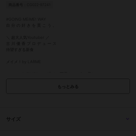
商品番号：CG022-97241
#GOING MEiME! WAY
自 分 の 好 き を 貫 こ う 。
＼ 超大人気Youtuber ／
古 川 優 香 プ ロ デ ュ ー ス
待望すぎる新食
メイメ！by LARME
メイメ！(MEiME!)は、“若くて可愛らしい女の子”
という意味の中国語、メイ・メイが由来。
最後の「i」がひっくり返って「！」になりました
※マルイウェブでは一部カラーお取り扱いしておりません
●1箱10枚入り
●使用期間：1日使い捨て
●DIA：
サイズ
14.2mm（さくさくコロモン、めにあいソーダ、ウインクッキー、グ
レーうどん、トコナッツ）
14.5mm（チャコボール、フチパンケーキ）