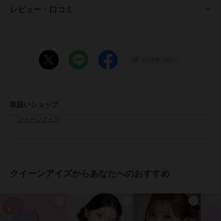
●着色直径：
レビュー・口コミ
13.2mm（ウインクッキー）
13.4mm（さくさくコロモン、めにあいソーダ、グレーうどん）
13.6mm（トコナッツ）
13.8mm（フチパンケーキ）
13.9mm（チャコボール）
●BC：
8.6mm（フチパンケーキ、チャコボール）
8.7mm（さくさくコロモン、めにあいソーダ、ウインクッキー、グレ
ーうどん、トコナッツ）
取扱いショップ
●含水率：58%
●度数：±0.00(度なし)～-10.00
●医療機器承認番号：22800BZI00037A23
●製造元：Pegavision Japan 株式会社
●生産国：台湾
●区分：高度管理医療機器
●広告文責：株式会社エース TEL:0120-267-531 高度管理医療機器販
クイーンアイズからあなたへのおすすめ
売許可 許可番号 6港み生機器第183号
※眼科医院などで検査を受けてからお求めください。コンタクトレン
ズは高度管理医療機器です。安全にご使用いただくため、以下の注意
事項を必ずお守りください。