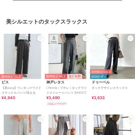
美シルエットのタックスラックス
期間限定SALE
期間限定SALE
まとめ割
期間限定SALE
¥200ｸｰﾎﾟﾝ
ビス
神戸レタス
ドゥーベル
【美easy】ワンタックワイド
[ Petitle / プチレ ] タックワイ
タックデザインスラックス
スラックスパンツ/洗える
ドストレートパンツ [M4027]
¥4,940
¥3,490
¥3,633
2点以上で5%OFF