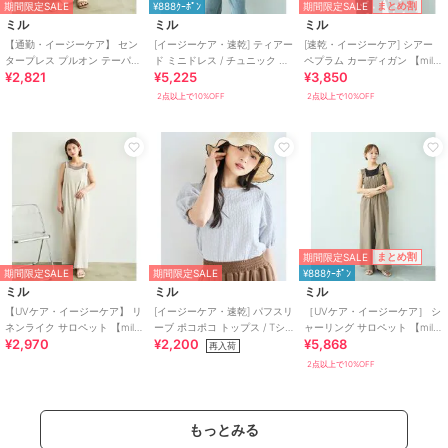
期間限定SALE
まとめ割
期間限定SALE
¥888ｸｰﾎﾟﾝ
ミル
ミル
ミル
【通勤・イージーケア】 セン
[イージーケア・速乾] ティアー
[速乾・イージーケア] シアー
タープレス プルオン テーパー
ド ミニドレス / チュニック ブ
ペプラム カーディガン 【mil/
¥2,821
¥5,225
¥3,850
ドパンツ / 新色登場♪ 【mil/ミ
ラウス 【mil/ミル】
ミル】
ル】
2点以上で10%OFF
2点以上で10%OFF
期間限定SALE
まとめ割
期間限定SALE
期間限定SALE
¥888ｸｰﾎﾟﾝ
ミル
ミル
ミル
【UVケア・イージーケア】 リ
[イージーケア・速乾] パフスリ
［UVケア・イージーケア］ シ
ネンライク サロペット 【mil/
ーブ ポコポコ トップス / Tシ
ャーリング サロペット 【mil/
¥2,970
¥2,200
¥5,868
ミル】
ャツ 【mil (ミル)】
ミル】
再入荷
2点以上で10%OFF
もっとみる