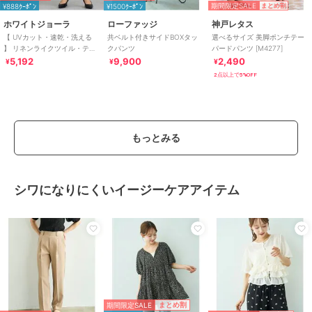
期間限定SALE
¥888ｸｰﾎﾟﾝ
¥1500ｸｰﾎﾟﾝ
まとめ割
ホワイトジョーラ
ローファッジ
神戸レタス
【 UVカット・速乾・洗える
共ベルト付きサイドBOXタッ
選べるサイズ 美脚ポンチテー
】 リネンライクツイル・テー
クパンツ
パードパンツ [M4277]
パードパンツ
5,192
9,900
2,490
¥
¥
¥
2点以上で5%OFF
もっとみる
シワになりにくいイージーケアアイテム
期間限定SALE
まとめ割