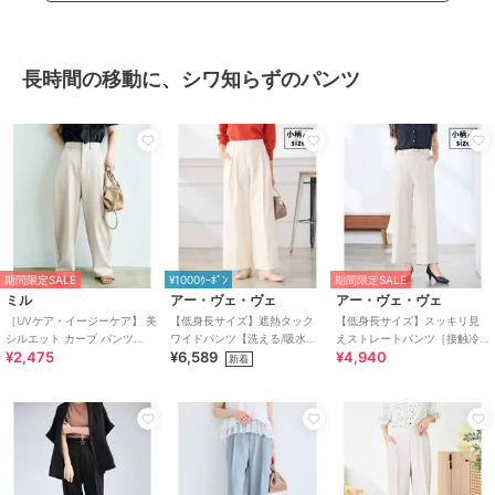
長時間の移動に、シワ知らずのパンツ
期間限定SALE
¥1000ｸｰﾎﾟﾝ
期間限定SALE
ミル
アー・ヴェ・ヴェ
アー・ヴェ・ヴェ
［UVケア・イージーケア】 美
【低身長サイズ】遮熱タック
【低身長サイズ】スッキリ見
シルエット カーブ パンツ
ワイドパンツ【洗える/吸水速
えストレートパンツ［接触冷
¥2,475
¥6,589
¥4,940
【mil (ミル)】
乾/イージーケア/接触冷感】
感/速乾/UVカット/イージーケ
新着
ア］