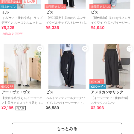
期間限定SALE
まとめ割
¥888ｸｰﾎﾟﾝ
期間限定SALE
期間限定SALE
ミル
ビス
ビス
［UVケア・接触冷感］ ラップ
【WEB限定】美easyリネンラ
【新色追加】美easyリネンラ
デザイン ルーズシルエット パ
イクベルテッドストレートパ
イクワイドパンツ/イージーケ
¥5,225
¥5,336
¥4,940
ンツ 【mil/ミル】
ンツ/イージーケア・接触冷感
ア・接触冷感・セットアップ
対応
2点以上で10%OFF
40%OFF
60%OFF
¥200ｸｰﾎﾟﾝ
アー・ヴェ・ヴェ
ビス
アメリカンホリック
【接触冷感/洗える/イージーケ
ベルトディティールタックワ
【イージーケア・接触冷感】
ア】美ラクるスッキリ見えワ
イドパンツ/イージーケア・接
スラックスパンツ
¥2,195
¥6,589
¥2,393
イドパンツ
触冷感
再入荷
もっとみる