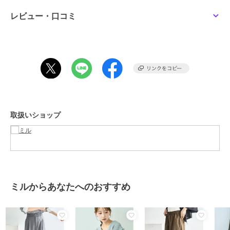
ーーーーーーーーーーーーーーーーー
レビュー・口コミ
透け感：なし
伸縮性：なし
裏地 ：なし
ーーーーーーーーーーーーーーーーー
【仕様】
・左右ポケット付き
・ウエスト後ろゴム仕様
・ベルトループ付き
取扱いショップ
・フロントホック、ファスナー仕様
※画像の商品はサンプルのため、実際の商品とは色味・仕様・加工・
サイズ等が若干異なる場合がございます。
※商品によっては、2cm前後（ニット、デニムの場合は3cm前後）の
ミルからあなたへのおすすめ
サイズ誤差が生じる場合がございます。
※撮影時の照明やお使いのパソコン・スマートフォンの設定等により
画像の色が実物と異なって見える場合がございます。
※染色・加工条件により色ごとの風合いに多少の差異が生じる場合が
ございます。品質に問題はございませんので予めご了承ください。