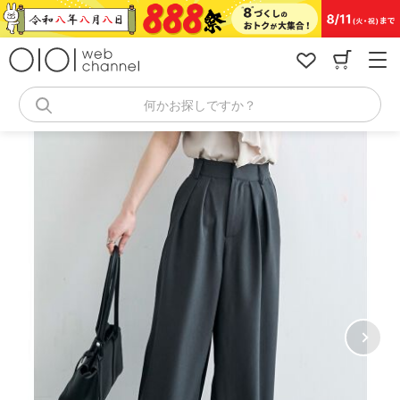
コ
ン
テ
ン
ツ
へ
何かお探しですか？
ス
キ
ッ
プ