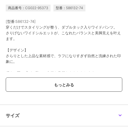
商品番号：CG022-95373
型番：586132-74
[型番:586132-74]
穿くだけでスタイリングが整う、ダブルタック入りワイドパンツ。
さりげないワイドシルエットが、こなれたバランスと美脚見えを叶え
ます。
【デザイン】
さらりとした上品な素材感で、ラフになりすぎず自然と洗練された印
象に。
程よい落ち感が、装いに自然な奥行きをもたらします。
カジュアルからきれいめまで幅広いコーディネートにマッチし、オン
オフ問わず活躍します。
ベーシックなブラック・チャコールグレー・モカに加え、スタイリン
グのアクセントになるくすみグリーンも展開。
サイズ
トップスを選ばず、日常のコーディネートを洗練された印象へ導く一
本です。