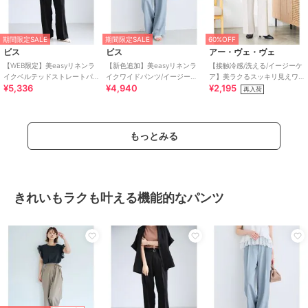
期間限定SALE
期間限定SALE
60%OFF
ビス
ビス
アー・ヴェ・ヴェ
【WEB限定】美easyリネンラ
【新色追加】美easyリネンラ
【接触冷感/洗える/イージーケ
イクベルテッドストレートパ
イクワイドパンツ/イージーケ
ア】美ラクるスッキリ見えワ
¥5,336
¥4,940
¥2,195
ンツ/イージーケア・接触冷感
ア・接触冷感・セットアップ
イドパンツ
再入荷
対応
もっとみる
きれいもラクも叶える機能的なパンツ