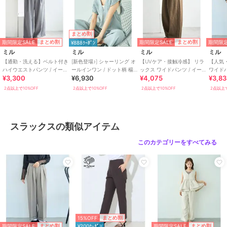
まとめ割
《お気に入り登録》でお得な情報がいっぱい
期間限定SALE
期間限定SALE
期間限定
まとめ割
まとめ割
¥888ｸｰﾎﾟﾝ
・「商品のお気に入り登録」で再入荷通知や、人気アイテムのラスト
ミル
ミル
ミル
ミル
1点通知、セール通知等お得な情報を受け取ることができます。
【通勤・洗える】ベルト付き
[新色登場♪] シャーリング オ
【UVケア・接触冷感】 リラ
【人気
・「ブランドのお気に入り登録」でSHOPの新作アイテムや再入荷な
ハイウエストパンツ / イージ
ールインワン / ドット柄 楊柳
ックス ワイドパンツ / イージ
ワイドパンツ /
¥3,300
¥6,930
¥4,075
¥3,8
ーケア【mil (ミル)】
ギンガム 【mil(ミル)】
ーケア 【mil (ミル)】
対応 【m
ど、お得な情報を受け取ることができます！
2点以上で10%OFF
2点以上で10%OFF
2点以上で10%OFF
2点以上で
【ブランド説明】
- mil ミル -
低身長でもオシャレを楽しみたい。そんな気持ちから生まれた 小柄
スラックスの類似アイテム
さん向けレディースブランド。
トレンドや上品な可愛らしさを訴えた、長く愛用できるカジュアルベ
このカテゴリーをすべてみる
ーシック。
小柄さんだからこそ着こなせる美シルエット。
ぴったり丈の感動をお届けします。
期間限定セール開催中
15%OFF
まとめ割
ブランド
ミル
期間限定SALE
期間限定SALE
まとめ割
まとめ割
¥200ｸｰﾎﾟﾝ