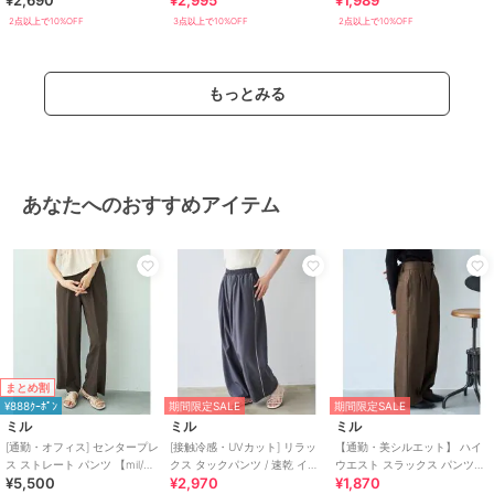
レモニー・入学式・卒業式
2点以上で10%OFF
3点以上で10%OFF
2点以上で10%OFF
スラックス
布・キャンバス
/
ポリエステル素
もっとみる
材
/
無地
/
洗える
/
ワイド・バ
ギー
/
ストレートパンツ
/
ミッ
ドライズ
/
ライフスタイル
/
ゴ
ルフ
/
アウトドア
/
サイクル
/
パーティー・結婚式・二次会
/
セ
あなたへのおすすめアイテム
レモニー・入学式・卒業式
原産国
中国製
まとめ割
¥888ｸｰﾎﾟﾝ
期間限定SALE
期間限定SALE
ミル
ミル
ミル
[通勤・オフィス] センタープレ
[接触冷感・UVカット] リラッ
【通勤・美シルエット】 ハイ
ス ストレート パンツ 【mil/ミ
クス タックパンツ / 速乾 イー
ウエスト スラックス パンツ
¥5,500
¥2,970
¥1,870
ル】
ジーケア 【mil/ミル】
【mil (ミル)】