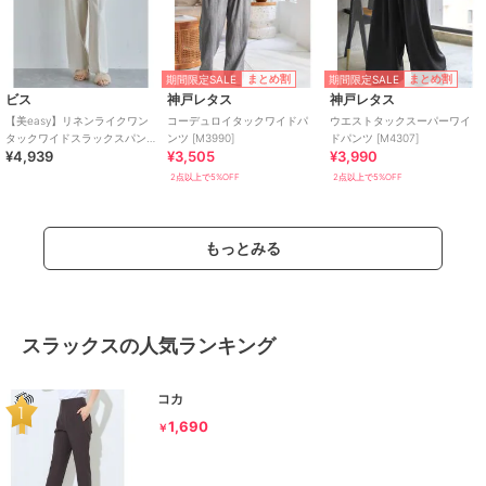
期間限定SALE
期間限定SALE
まとめ割
まとめ割
ビス
神戸レタス
神戸レタス
【美easy】リネンライクワン
コーデュロイタックワイドパ
ウエストタックスーパーワイ
タックワイドスラックスパン
ンツ [M3990]
ドパンツ [M4307]
¥4,939
¥3,505
¥3,990
ツ
2点以上で5%OFF
2点以上で5%OFF
もっとみる
スラックスの人気ランキング
コカ
1,690
￥