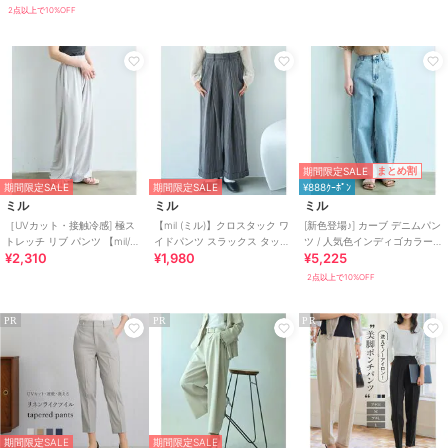
2点以上で10%OFF
期間限定SALE
まとめ割
期間限定SALE
期間限定SALE
¥888ｸｰﾎﾟﾝ
ミル
ミル
ミル
［UVカット・接触冷感] 極ス
【mil (ミル)】クロスタック ワ
[新色登場♪] カーブ デニムパン
トレッチ リブ パンツ 【mil/ミ
イドパンツ スラックス タック
ツ / 人気色インディゴカラーも
¥2,310
¥1,980
¥5,225
ル】
パンツ
再販♪【mil (ミル)】
2点以上で10%OFF
PR
PR
PR
期間限定SALE
期間限定SALE