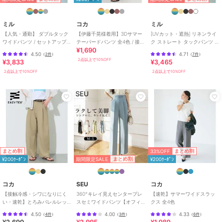
ショップ
ミル
ミル
コカ
ミル
商品カテゴリ
パンツ
／
スラックス
【人気・通勤】 ダブルタック
【伊藤千晃様着用】3Dサマー
[UVカット・遮熱] リネンライ
性別タイプ
レディース
ワイドパンツ / セットアップ対
テーパードパンツ 全4色 / 接触
ク ストレート タックパンツ /
¥1,690
応 【mil (ミル)】
冷感・シワになりにくい
セットアップ【mil/ミル】
パンツ
／
スラックス
4.50
4.71
（
2件
）
（
7件
）
2点以上で10%OFF
¥3,833
¥3,465
カラー
010チャコールグレー、062くすみ
2点以上で10%OFF
2点以上で10%OFF
グリーン、085モカ、000ブラック
サイズ
4サイズ展開
素材
ポリエステル98% ポリウレタン
2%
商品のお取り扱い方法
お手入れ
手洗い（水温30℃以下）
33%OFF
まとめ割
まとめ割
特徴
パンツ
期間限定SALE
まとめ割
¥200ｸｰﾎﾟﾝ
¥200ｸｰﾎﾟﾝ
布・キャンバス
/
ポリエステル素
材
/
無地
/
洗える
/
ワイド・バ
コカ
SEU
コカ
ギー
/
ストレートパンツ
/
ミッ
【接触冷感・シワになりにく
360°キレイ見えセンタープレ
【速乾】サマーワイドスラッ
ドライズ
/
ライフスタイル
/
ゴ
い・速乾】とろみバレルレッ
スセミワイドパンツ【オフィ
クス 全4色
ルフ
/
アウトドア
/
サイクル
/
グスラックス 全2色
スカジュアル】【きれいめカ
4.50
4.00
4.33
（
4件
）
（
3件
）
（
6件
）
ジュアル】
パーティー・結婚式・二次会
/
セ
¥2,690
¥2,995
¥1,989