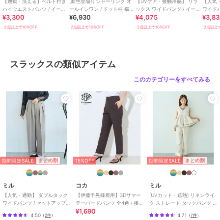
【通勤・洗える】ベルト付き
[新色登場♪] シャーリング オ
【UVケア・接触冷感】 リラ
【人気
・「ブランドのお気に入り登録」でSHOPの新作アイテムや再入荷な
ハイウエストパンツ / イージ
ールインワン / ドット柄 楊柳
ックス ワイドパンツ / イージ
ワイドパンツ /
¥3,300
¥6,930
¥4,075
¥3,8
ーケア【mil (ミル)】
ギンガム 【mil(ミル)】
ーケア 【mil (ミル)】
対応 【m
ど、お得な情報を受け取ることができます！
2点以上で10%OFF
2点以上で10%OFF
2点以上で10%OFF
2点以上で
【ブランド説明】
- mil ミル -
低身長でもオシャレを楽しみたい。そんな気持ちから生まれた 小柄
スラックスの類似アイテム
さん向けレディースブランド。
トレンドや上品な可愛らしさを訴えた、長く愛用できるカジュアルベ
このカテゴリーをすべてみる
ーシック。
小柄さんだからこそ着こなせる美シルエット。
ぴったり丈の感動をお届けします。
期間限定セール開催中
ブランド
ミル
期間限定SALE
期間限定SALE
まとめ割
まとめ割
15%OFF
ショップ
ミル
ミル
コカ
ミル
商品カテゴリ
パンツ
／
スラックス
【人気・通勤】 ダブルタック
【伊藤千晃様着用】3Dサマー
[UVカット・遮熱] リネンライ
性別タイプ
レディース
ワイドパンツ / セットアップ対
テーパードパンツ 全4色 / 接触
ク ストレート タックパンツ /
¥1,690
応 【mil (ミル)】
冷感・シワになりにくい
セットアップ【mil/ミル】
パンツ
／
スラックス
4.50
4.71
（
2件
）
（
7件
）