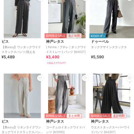
期間限定SALE
まとめ割
¥200ｸｰﾎﾟﾝ
ビス
神戸レタス
ドゥーベル
【美easy】ワンタックワイド
[ Petitle / プチレ ] タックワイ
タックデザインスラックス
スラックスパンツ/洗える
ドストレートパンツ [M4027]
¥5,489
¥3,490
¥5,590
2点以上で5%OFF
期間限定SALE
期間限定SALE
まとめ割
まとめ割
ビス
神戸レタス
神戸レタス
【美easy】リネンライクワン
コーデュロイタックワイドパ
ウエストタックスーパーワイ
タックワイドスラックスパン
ンツ [M3990]
ドパンツ [M4307]