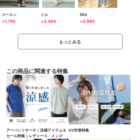
コーエン
ミル
SEU
1,755
3,465
2,995
￥
￥
￥
もっとみる
この商品に関連する特集
アーバンリサーチ｜涼感アイテム＆
UV対策特集
セール特集｜レディース・メンズ