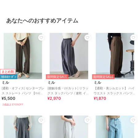
ドライズ
/
ライフスタイル
/
ゴ
ルフ
/
アウトドア
/
サイクル
/
パーティー・結婚式・二次会
/
セ
あなたへのおすすめアイテム
レモニー・入学式・卒業式
原産国
中国製
まとめ割
¥888ｸｰﾎﾟﾝ
期間限定SALE
期間限定SALE
ミル
ミル
ミル
[通勤・オフィス] センタープレ
[接触冷感・UVカット] リラッ
【通勤・美シルエット】 ハイ
ス ストレート パンツ 【mil/ミ
クス タックパンツ / 速乾 イー
ウエスト スラックス パンツ
¥5,500
¥2,970
¥1,870
ル】
ジーケア 【mil/ミル】
【mil (ミル)】
2点以上で10%OFF