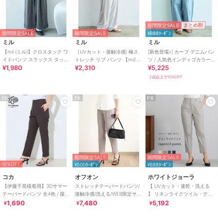
期間限定SALE
まとめ割
期間限定SALE
期間限定SALE
¥888ｸｰﾎﾟﾝ
ミル
ミル
ミル
【mil (ミル)】クロスタック ワ
［UVカット・接触冷感] 極ス
[新色登場♪] カーブ デニムパン
イドパンツ スラックス タック
トレッチ リブ パンツ 【mil/ミ
ツ / 人気色インディゴカラーも
¥1,980
¥2,310
¥5,225
パンツ
ル】
再販♪【mil (ミル)】
2点以上で10%OFF
PR
PR
PR
期間限定SALE
期間限定SALE
15%OFF
¥500ｸｰﾎﾟﾝ
¥888ｸｰﾎﾟﾝ
コカ
オフオン
ホワイトジョーラ
【伊藤千晃様着用】3Dサマー
ストレッチテーパードパンツ/
【 UVカット・速乾・洗える
テーパードパンツ 全4色 / 接触
接触冷感/洗える/WEB限定サイ
】 リネンライクツイル・テー
冷感・シワになりにくい
ズあり
パードパンツ
1,690
7,480
5,192
¥
¥
¥