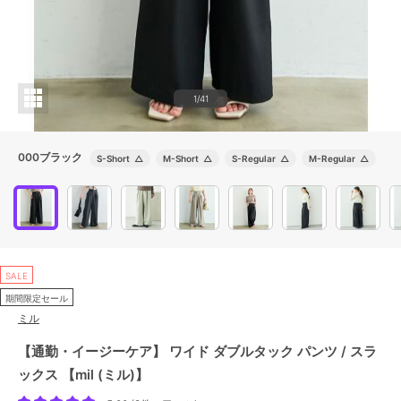
1/41
000ブラック
S-Short
△
M-Short
△
S-Regular
△
M-Regular
△
SALE
期間限定セール
ミル
【通勤・イージーケア】 ワイド ダブルタック パンツ / スラ
ックス 【mil (ミル)】