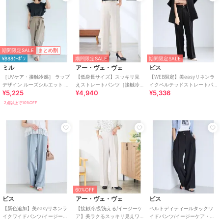
期間限定SALE
まとめ割
¥888ｸｰﾎﾟﾝ
期間限定SALE
期間限定SALE
ミル
アー・ヴェ・ヴェ
ビス
［UVケア・接触冷感］ ラップ
【低身長サイズ】スッキリ見
【WEB限定】美easyリネンラ
デザイン ルーズシルエット パ
えストレートパンツ［接触冷
イクベルテッドストレートパ
¥5,225
¥4,940
¥5,336
ンツ 【mil/ミル】
感/速乾/UVカット/イージーケ
ンツ/イージーケア・接触冷感
ア］
2点以上で10%OFF
60%OFF
ビス
アー・ヴェ・ヴェ
ビス
【新色追加】美easyリネンラ
【接触冷感/洗える/イージーケ
ベルトディティールタックワ
イクワイドパンツ/イージーケ
ア】美ラクるスッキリ見えワ
イドパンツ/イージーケア・接