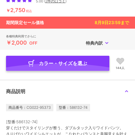
5.00
(
2件の口コミ
)
2,750
￥
税込
期間限定セール価格
8月9日23:59
まで
各種特典利用でさらに
￥2,000
OFF
特典内訳
カラー・サイズを選ぶ
144人
商品説明
商品番号：CG022-95373
型番：586132-74
[型番:586132-74]
穿くだけでスタイリングが整う、ダブルタック入りワイドパンツ。
さりげないワイドシルエットが、こなれたバランスと美脚見えを叶え