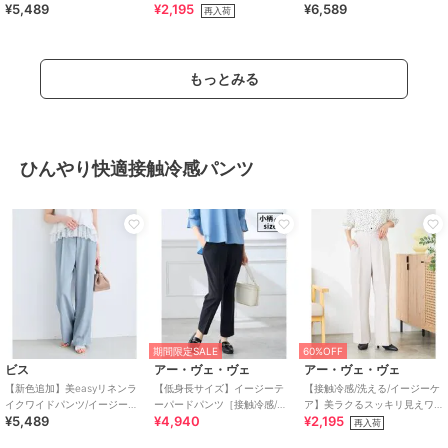
¥5,489
¥2,195
¥6,589
ア・接触冷感・セットアップ
イドパンツ
触冷感
再入荷
対応
もっとみる
ひんやり快適接触冷感パンツ
期間限定SALE
60%OFF
ビス
アー・ヴェ・ヴェ
アー・ヴェ・ヴェ
【新色追加】美easyリネンラ
【低身長サイズ】イージーテ
【接触冷感/洗える/イージーケ
イクワイドパンツ/イージーケ
ーパードパンツ［接触冷感/速
ア】美ラクるスッキリ見えワ
¥5,489
¥4,940
¥2,195
ア・接触冷感・セットアップ
乾/UVカット/イージーケア］
イドパンツ
再入荷
対応