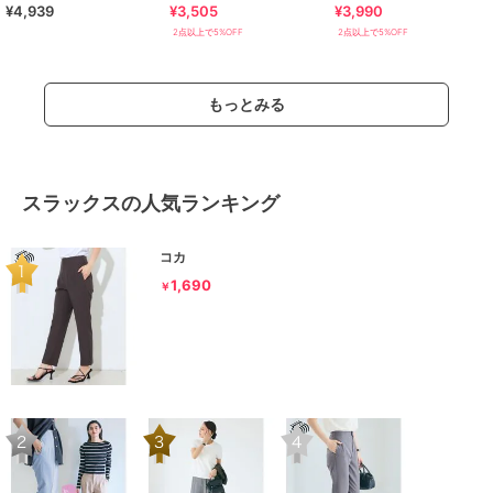
¥4,939
¥3,505
¥3,990
ツ
2点以上で5%OFF
2点以上で5%OFF
もっとみる
スラックスの人気ランキング
コカ
1,690
￥