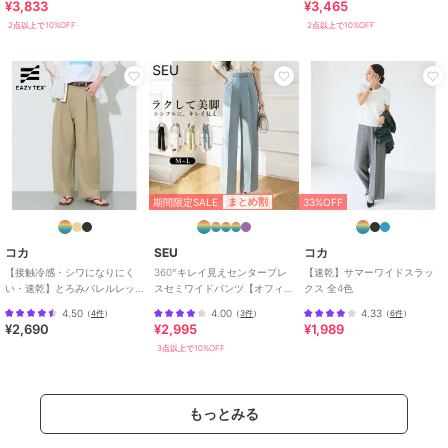
¥3,833
¥3,465
カラー
000ブラック、010チャコールグレ
2点以上で10%OFF
2点以上で10%OFF
ー、062くすみグリーン、085モカ
サイズ
4サイズ展開
素材
ポリエステル98% ポリウレタン
2%
商品のお取り扱い方法
お手入れ
手洗い（水温30℃以下）
特徴
パンツ
期間限定SALE
まとめ割
33%OFF
布・キャンバス
/
ポリエステル素
材
/
無地
/
洗える
/
ワイド・バ
コカ
SEU
コカ
ギー
/
ストレートパンツ
/
ミッ
【接触冷感・シワになりにく
360°キレイ見えセンタープレ
【速乾】サマーワイドスラッ
ドライズ
/
ライフスタイル
/
ゴ
い・速乾】とろみバレルレッ
スセミワイドパンツ【オフィ
クス 全4色
ルフ
/
アウトドア
/
サイクル
/
グスラックス 全2色
スカジュアル】【きれいめカ
4.50
4.00
4.33
（
4件
）
（
3件
）
（
6件
）
ジュアル】
パーティー・結婚式・二次会
/
セ
¥2,690
¥2,995
¥1,989
レモニー・入学式・卒業式
3点以上で10%OFF
スラックス
布・キャンバス
/
ポリエステル素
もっとみる
材
/
無地
/
洗える
/
ワイド・バ
ギー
/
ストレートパンツ
/
ミッ