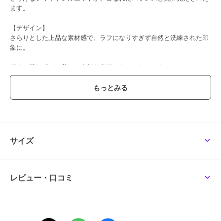
ます。
【デザイン】
さらりとした上品な素材感で、ラフになりすぎず自然と洗練された印
象に。
程よい落ち感が、装いに自然な奥行きをもたらします。
カジュアルからきれいめまで幅広いコーディネートにマッチし、オン
オフ問わず活躍します。
ベーシックなブラック・チャコールグレー・モカに加え、スタイリン
グのアクセントになるくすみグリーンも展開。
サイズ
トップスを選ばず、日常のコーディネートを洗練された印象へ導く一
本です。
ーーーーーーーーーーーーーーーーー
レビュー・口コミ
透け感：なし
伸縮性：なし
裏地 ：なし
ーーーーーーーーーーーーーーーーー