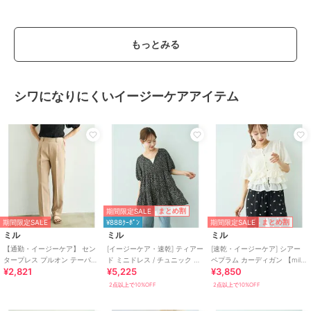
もっとみる
シワになりにくいイージーケアアイテム
期間限定SALE
まとめ割
期間限定SALE
まとめ割
期間限定SALE
¥888ｸｰﾎﾟﾝ
ミル
ミル
ミル
【通勤・イージーケア】 セン
[イージーケア・速乾] ティアー
[速乾・イージーケア] シアー
タープレス プルオン テーパー
ド ミニドレス / チュニック ブ
ペプラム カーディガン 【mil/
¥2,821
¥5,225
¥3,850
ドパンツ / 新色登場♪ 【mil/ミ
ラウス 【mil/ミル】
ミル】
ル】
2点以上で10%OFF
2点以上で10%OFF