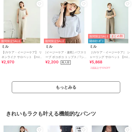
期間限定SALE
まとめ割
期間限定SALE
期間限定SALE
¥888ｸｰﾎﾟﾝ
ミル
ミル
ミル
【UVケア・イージーケア】 リ
[イージーケア・速乾] パフスリ
［UVケア・イージーケア］ シ
ネンライク サロペット 【mil/
ーブ ポコポコ トップス / Tシ
ャーリング サロペット 【mil/
¥2,970
¥2,200
¥5,868
ミル】
ャツ 【mil (ミル)】
ミル】
再入荷
2点以上で10%OFF
もっとみる
きれいもラクも叶える機能的なパンツ