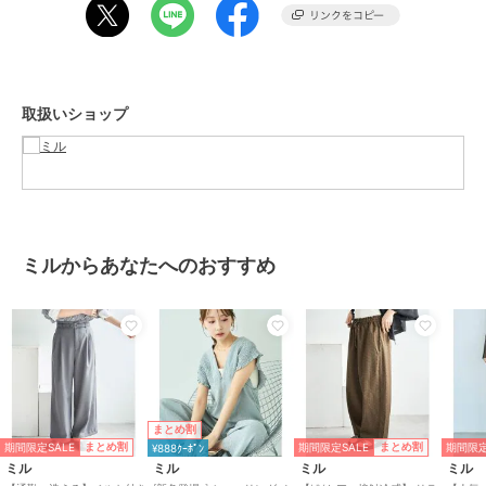
【仕様】
・左右ポケット付き
・ウエスト後ろゴム仕様
・ベルトループ付き
取扱いショップ
・フロントホック、ファスナー仕様
※画像の商品はサンプルのため、実際の商品とは色味・仕様・加工・
サイズ等が若干異なる場合がございます。
※商品によっては、2cm前後（ニット、デニムの場合は3cm前後）の
ミルからあなたへのおすすめ
サイズ誤差が生じる場合がございます。
※撮影時の照明やお使いのパソコン・スマートフォンの設定等により
画像の色が実物と異なって見える場合がございます。
※染色・加工条件により色ごとの風合いに多少の差異が生じる場合が
ございます。品質に問題はございませんので予めご了承ください。
まとめ割
《お気に入り登録》でお得な情報がいっぱい
期間限定SALE
期間限定SALE
期間限定
まとめ割
まとめ割
¥888ｸｰﾎﾟﾝ
・「商品のお気に入り登録」で再入荷通知や、人気アイテムのラスト
ミル
ミル
ミル
ミル
1点通知、セール通知等お得な情報を受け取ることができます。