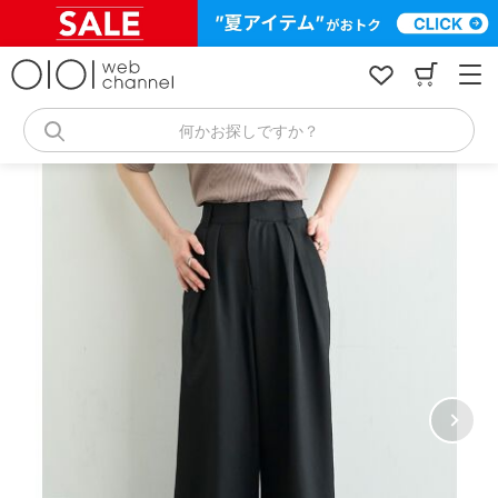
コ
ン
テ
ン
ツ
へ
何かお探しですか？
ス
キ
ッ
プ