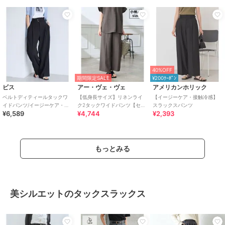
40%OFF
期間限定SALE
¥200ｸｰﾎﾟﾝ
ビス
アー・ヴェ・ヴェ
アメリカンホリック
ベルトディティールタックワ
【低身長サイズ】リネンライ
【イージーケア・接触冷感】
イドパンツ/イージーケア・接
ク2タックワイドパンツ【セッ
スラックスパンツ
¥6,589
¥4,744
¥2,393
触冷感
トアップ対応/接触冷感/UVカ
ット/アンチピリ
もっとみる
美シルエットのタックスラックス