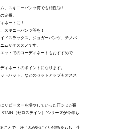
ニム、スキニーパンツ何でも相性◎！
中の定番。
ディネートに！
ツ、スキニーパンツ等を！
ワイドスラックス、ジョガーパンツ、チノパ
デニムがオススメです。
ルエットでのコーディネートもおすすめで
ーディネートのポイントになります。
ケットハット、などのセットアップもオスス
々にリピーターを増やしていった汗ジミが目
 STAIN（ゼロステイン）"シリーズが今年も
加工することで、汗じみが出にくい特徴をもち、生