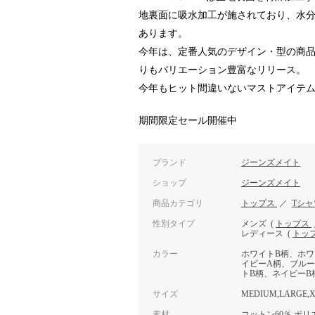
地裏面に吸水加工が施されており、水
あります。
今年は、定番人気のデザイン・型の商品に
りもバリエーション豊富なリリース。
今年もヒット間違いないマストアイテ
期間限定セール開催中
ブランド
ジーンズメイト
ショップ
ジーンズメイト
商品カテゴリ
トップス
／
Tシ
性別タイプ
メンズ
(
トップス
レディース
(
トッ
カラー
ホワイトB柄、ホワ
イビーA柄、ブルー
トB柄、ネイビーB
サイズ
MEDIUM,LARGE,X
素材
コットン60％ ポリ