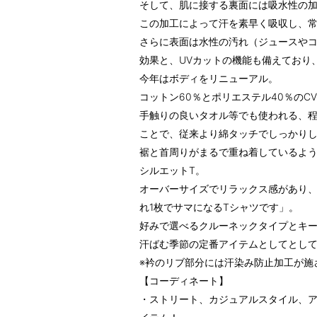
そして、肌に接する裏面には吸水性の
この加工によって汗を素早く吸収し、
さらに表面は水性の汚れ（ジュースや
効果と、UVカットの機能も備えており
今年はボディをリニューアル。
コットン60％とポリエステル40％のC
手触りの良いタオル等でも使われる、
ことで、従来より綿タッチでしっかり
裾と首周りがまるで重ね着しているよ
シルエットT。
オーバーサイズでリラックス感があり
れ1枚でサマになるTシャツです」。
好みで選べるクルーネックタイプとキ
汗ばむ季節の定番アイテムとしてとして
※衿のリブ部分には汗染み防止加工が施
【コーディネート】
・ストリート、カジュアルスタイル、