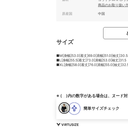
商品のお取り扱い
原産国
中国
サイズ
■M[身幅]53.0[着丈]69.0[肩幅]51.0[袖丈]30.5
■L[身幅]55.5[着丈]73.0[肩幅]53.0[袖丈]31.5
■XL[身幅]58.0[着丈]76.0[肩幅]55.0[袖丈]32.
※ ( )内の数字がある場合は、ヌード
簡単サイズチェック