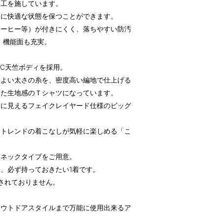
加工を施しています。
常に快適な状態を保つことができます。
コーヒー等）が付きにくく、落ちやすい防汚
、機能面も充実。
VC天竺ボディを採用。
程よい太さの糸を、密度高い編地で仕上げる
した生地感のＴシャツになっています。
うに見えるフェイクレイヤード仕様のビッグ
、トレンドの着こなしが気軽に楽しめる「こ
ーネックタイプをご用意。
、必ず持っておきたい1着です。
されておりません。
アウトドアスタイルまで万能に使用出来るア