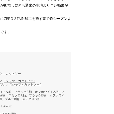
分が拡散し乾きも通常の生地より早い効果が
ZERO STAIN加工を施す事で昨シーズンよ
ムです。
ャツ・カットソー
／
Tシャツ・カットソー
)
プス
／
Tシャツ・カットソー
)
イトA柄、ブラックA柄、オフホワイトA柄、ネ
A柄、スミクロA柄、ブラックB柄、オフホワイ
柄、ブルーB柄、スミクロB柄
-LARGE
エステル40％