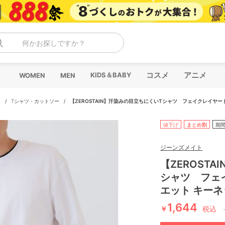
何かお探しですか？
コスメ
アニメ
KIDS＆BABY
WOMEN
MEN
ス
/
Tシャツ・カットソー
/
【ZEROSTAIN】汗染みの目立ちにくいTシャツ フェイクレイヤー
値下げ
まとめ割
期
ジーンズメイト
【ZEROST
シャツ フェ
エット キーネ
1,644
￥
税込