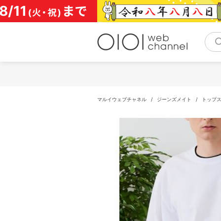
コ
ン
テ
ン
ツ
へ
ス
キ
ッ
プ
マルイウェブチャネル
/
ジーンズメイト
/
トップ