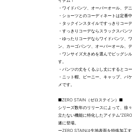
イテム！
・ワイドパンツ、オーバーオール、デ
・ショーツとのコーディネートは定番
・タックインスタイルですっきりコー
・すっきりコーデならスラックスパン
・ゆったりコーデならワイドパンツ、
ン、カーゴパンツ、オーバーオール、
・ワンサイズ大きめを選んでビッグシ
す。
・パンツの丈をくるぶし丈にするとコ
・ニット帽、ビーニー、キャップ、バ
メです。
■ZERO STAIN（ゼロステイン）■
シリーズ数年のリリースによって、徐
立たない機能に特化したアイテム"ZERO
遂に登場。
ーZERO STAINは生地表面を特殊