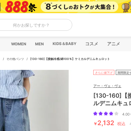
何かお探しですか？
コスメ
アニメ
KIDS＆BABY
WOMEN
MEN
ツ
/
その他パンツ
/
[130-160]【接触冷感/綿100％】ケミカルデニムキュロット
さらに値下げ
期間限定
アー・ヴェ・ヴェ
[130-160
ルデニムキュ
4.00 
2,132
￥
税込