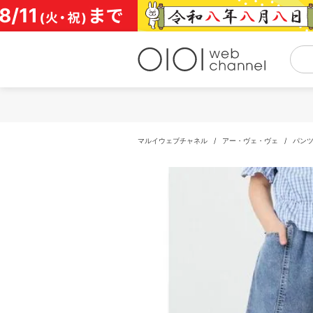
コ
ン
テ
ン
ツ
へ
ス
キ
ッ
プ
マルイウェブチャネル
/
アー・ヴェ・ヴェ
/
パン