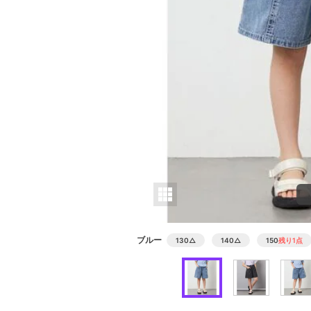
ブルー
130
△
140
△
150
残り1点