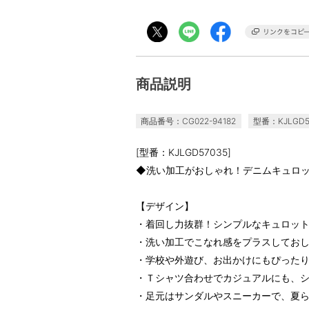
商品説明
商品番号：CG022-94182
型番：KJLGD5
[型番：KJLGD57035]
◆洗い加工がおしゃれ！デニムキュロ
【デザイン】
・着回し力抜群！シンプルなキュロッ
・洗い加工でこなれ感をプラスしてお
・学校や外遊び、お出かけにもぴった
・Ｔシャツ合わせでカジュアルにも、
・足元はサンダルやスニーカーで、夏