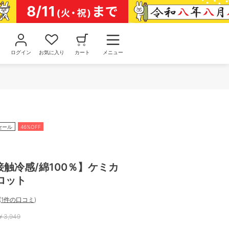
ログイン
お気に入り
カート
メニュー
セール
46%OFF
]【接触冷感/綿100％】ケミカ
ロット
(
1件の口コミ
)
￥
3,949