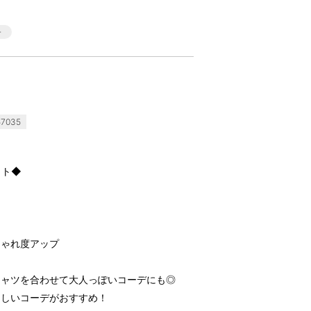
7035
ット◆
ト
しゃれ度アップ
り
シャツを合わせて大人っぽいコーデにも◎
らしいコーデがおすすめ！