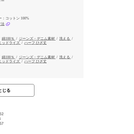
レー
：コットン 100%
方法
/
綿100％
/
ジーンズ・デニム素材
/
洗える
/
ミッドライズ
/
ハーフ ひざ丈
/
綿100％
/
ジーンズ・デニム素材
/
洗える
/
ミッドライズ
/
ハーフ ひざ丈
とじる
52
4
57