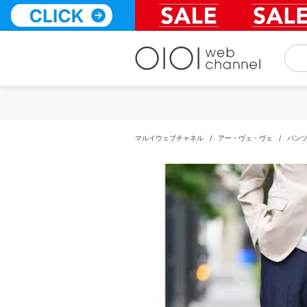
コ
ン
テ
ン
ツ
へ
ス
キ
ッ
プ
マルイウェブチャネル
/
アー・ヴェ・ヴェ
/
パン