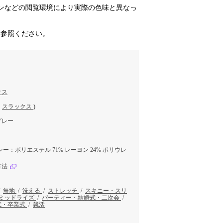
ンなどの閲覧環境により実際の色味と異なっ
ご参照ください。
クス
／
スラックス
)
グレー
ー：ポリエステル 71% レーヨン 24% ポリウレ
方法
/
無地
/
洗える
/
ストレッチ
/
スキニー・スリ
ミッドライズ
/
パーティー・結婚式・二次会
/
式・卒業式
/
就活