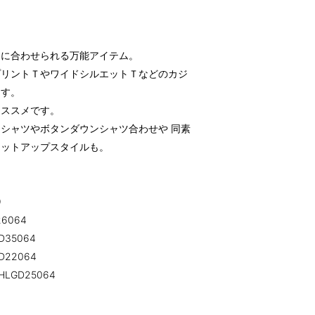
ムに合わせられる万能アイテム。
プリントＴやワイドシルエットＴなどのカジ
ます。
オススメです。
シャツやボタンダウンシャツ合わせや 同素
セットアップスタイルも。
】
9
6064
35064
22064
GD25064