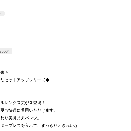
5064
決まる！
ったセットアップシリーズ◆
フルレングス丈が新登場！
い夏も快適に着用いただけます。
だわり美脚見えパンツ。
ンタープレスを入れて、すっきりときれいな