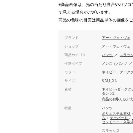
※商品画像は、光の当たり具合やパソコ
て見える場合がございます。
商品の色味の目安は商品単体の画像を
ブランド
アー・ヴェ・ヴェ
ショップ
アー・ヴェ・ヴェ
商品カテゴリ
パンツ
／
スラッ
性別タイプ
メンズ
(
パンツ
カラー
ネイビー、ダーク
サイズ
S,M,L,XL
素材
ネイビー/ダークグレ
タン 5%
商品のお取り扱い
特徴
パンツ
ポリエステル素材
ム
/
テーパード
/
セレモニー・入学
スラックス