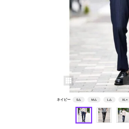
ネイビー
S
△
M
△
L
△
XL
×