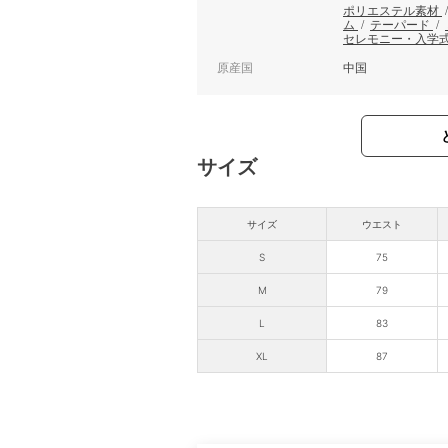
ポリエステル素材
ム
/
テーパード
/
セレモニー・入学
原産国
中国
サイズ
サイズ
ウエスト
S
75
M
79
L
83
XL
87