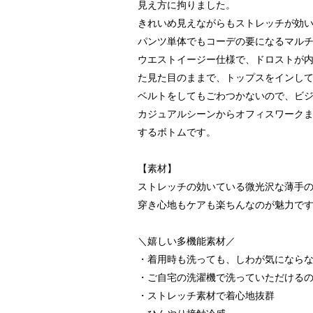
見え方に拘りました。
きれいめ見えながらもストレッチが効
パンツ単体でもコーデの要になるマルチ
ウエストイージー仕様で、ドロストが内
た見た目のままで、トップスをインし
ベルトをしてもごわつかないので、ビ
カジュアルシーンからオフィスワークま
するボトムです。
【素材】
ストレッチの効いている微光沢な薄手
穿き心地もケアも楽ちんなのが魅力で
＼嬉しい多機能素材／
・着用時も洗っても、しわが気になら
・ご自宅の洗濯機で洗っていただける
・ストレッチ素材で着心地抜群