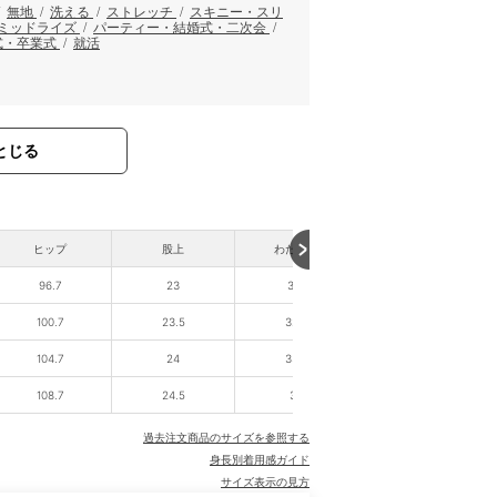
/
無地
/
洗える
/
ストレッチ
/
スキニー・スリ
ミッドライズ
/
パーティー・結婚式・二次会
/
式・卒業式
/
就活
とじる
ヒップ
股上
わたり幅
裾幅
96.7
23
31.1
15.8
100.7
23.5
32.4
16.3
104.7
24
33.7
16.8
108.7
24.5
35
17.3
過去注文商品のサイズを参照する
身長別着用感ガイド
サイズ表示の見方