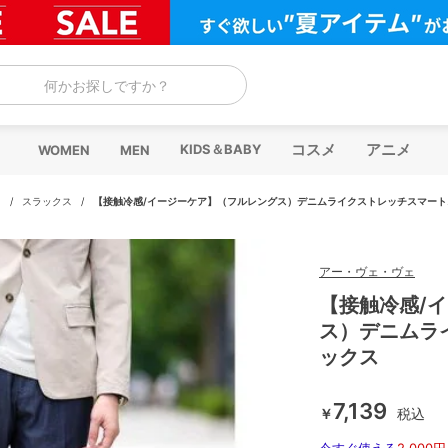
何かお探しですか？
コスメ
アニメ
KIDS＆BABY
WOMEN
MEN
ツ
/
スラックス
/
【接触冷感/イージーケア】（フルレングス）デニムライクストレッチスマート
アー・ヴェ・ヴェ
【接触冷感/
ス）デニムラ
ックス
7,139
￥
税込