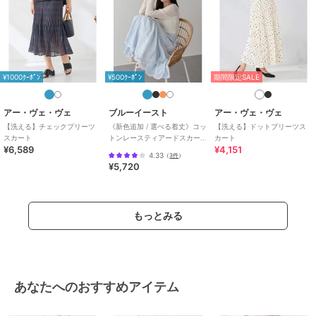
¥1000ｸｰﾎﾟﾝ
¥500ｸｰﾎﾟﾝ
期間限定SALE
アー・ヴェ・ヴェ
ブルーイースト
アー・ヴェ・ヴェ
【洗える】チェックプリーツ
《新色追加 / 選べる着丈》コッ
【洗える】ドットプリーツス
スカート
トンレースティアードスカー
カート
¥6,589
¥4,151
ト
4.33
（
3件
）
¥5,720
もっとみる
あなたへのおすすめアイテム