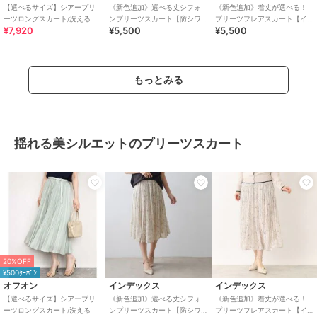
【選べるサイズ】シアープリ
《新色追加》選べる丈シフォ
《新色追加》着丈が選べる！
ーツロングスカート/洗える
ンプリーツスカート【防シワ
プリーツフレアスカート【イ
¥7,920
¥5,500
¥5,500
／洗濯機OK／6col】
ージーケア／防シワ／洗濯機
洗い可】
もっとみる
揺れる美シルエットのプリーツスカート
20%OFF
¥500ｸｰﾎﾟﾝ
オフオン
インデックス
インデックス
【選べるサイズ】シアープリ
《新色追加》選べる丈シフォ
《新色追加》着丈が選べる！
ーツロングスカート/洗える
ンプリーツスカート【防シワ
プリーツフレアスカート【イ