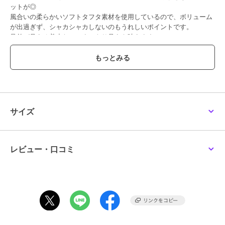
ットが◎
風合いの柔らかいソフトタフタ素材を使用しているので、ボリューム
が出過ぎず、シャカシャカしないのもうれしいポイントです。
足首が見える着丈なのですっきり見えも叶えます。
歩くたびに動く揺れ感が着映え間違いなしです。
■素材
ご自宅の洗濯機で洗えるイージーケア。
風合いの柔らかいソフトタフタ素材です。
■コーディネート
サイズ
コンパクトニットできれいめに。Tシャツでデイリーに。
シンプルトップス合わせでも着映える主役スカートです。
レビュー・口コミ
XXSサイズ：K3HGD25059
--------------------
着用シーズン
春：◎ 夏：◎ 秋：〇 冬：△