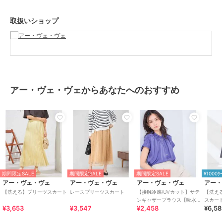
--------------------
取扱いショップ
透け感：なし
裏地：あり
伸縮性：なし
--------------------
アー・ヴェ・ヴェからあなたへのおすすめ
≪お気に入り登録機能の使い方≫
■商品のお気に入り登録（ハートマークをクリック）
再入荷通知や値下げ等、お得なご案内を受けることができます。
--------------------
※商品画像は、光の当たり具合やパソコンなどの閲覧環境により
実際の色味と異なって見える場合がございます。
期間限定SALE
期間限定SALE
期間限定SALE
¥1000ｸ
商品の色味の目安は商品単体の画像をご参照ください。
アー・ヴェ・ヴェ
アー・ヴェ・ヴェ
アー・ヴェ・ヴェ
アー
【洗える】プリーツスカート
レースプリーツスカート
【接触冷感/UVカット】サテ
【洗え
ンギャザーブラウス【吸水速
スカー
¥3,653
¥3,547
¥2,458
¥6,5
乾/イージーケア】
ブランド
アー・ヴェ・ヴェ