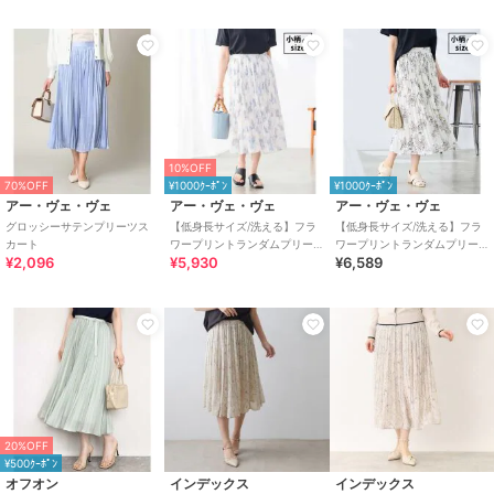
10%OFF
70%OFF
¥1000ｸｰﾎﾟﾝ
¥1000ｸｰﾎﾟﾝ
アー・ヴェ・ヴェ
アー・ヴェ・ヴェ
アー・ヴェ・ヴェ
グロッシーサテンプリーツス
【低身長サイズ/洗える】フラ
【低身長サイズ/洗える】フラ
カート
ワープリントランダムプリー
ワープリントランダムプリー
¥2,096
¥5,930
¥6,589
ツスカート
ツスカート
20%OFF
¥500ｸｰﾎﾟﾝ
オフオン
インデックス
インデックス