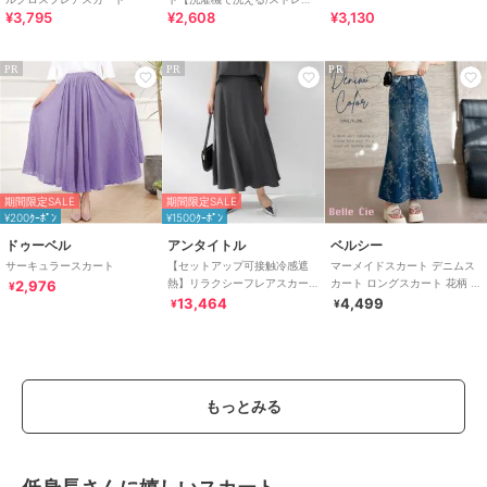
¥3,795
¥2,608
¥3,130
チ】
PR
PR
PR
期間限定SALE
期間限定SALE
¥200ｸｰﾎﾟﾝ
¥1500ｸｰﾎﾟﾝ
ドゥーベル
アンタイトル
ベルシー
サーキュラースカート
【セットアップ可接触冷感遮
マーメイドスカート デニムス
熱】リラクシーフレアスカー
カート ロングスカート 花柄 刺
2,976
¥
ト
繍 ハイウエスト 大きいサイズ
13,464
4,499
¥
¥
もっとみる