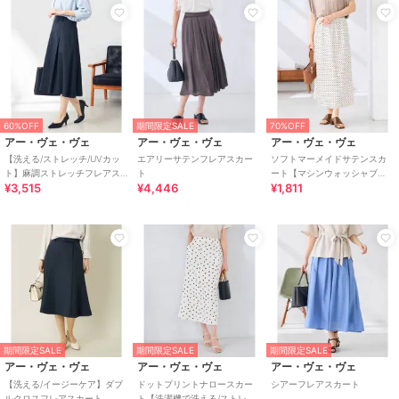
60%OFF
期間限定SALE
70%OFF
アー・ヴェ・ヴェ
アー・ヴェ・ヴェ
アー・ヴェ・ヴェ
【洗える/ストレッチ/UVカッ
エアリーサテンフレアスカー
ソフトマーメイドサテンスカ
ト】麻調ストレッチフレアス
ト
ート【マシンウォッシャブ
¥3,515
¥4,446
¥1,811
カート
ル】
期間限定SALE
期間限定SALE
期間限定SALE
アー・ヴェ・ヴェ
アー・ヴェ・ヴェ
アー・ヴェ・ヴェ
【洗える/イージーケア】ダブ
ドットプリントナロースカー
シアーフレアスカート
ルクロスフレアスカート
ト【洗濯機で洗える/ストレッ