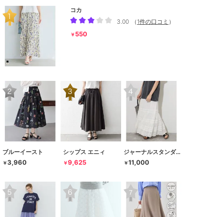
コカ
3.00
（
1件の口コミ
）
550
￥
ブルーイースト
シップス エニィ
ジャーナルスタンダード レリューム
3,960
9,625
11,000
￥
￥
￥