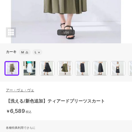
1/56
カーキ
M
△
L
×
アー・ヴェ・ヴェ
【洗える/新色追加】ティアードプリーツスカート
6,589
￥
税込
各種特典利用でさらに