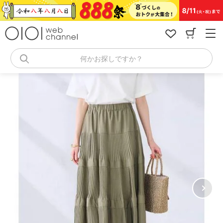
コ
ン
テ
ン
ツ
へ
何かお探しですか？
ス
キ
ッ
プ