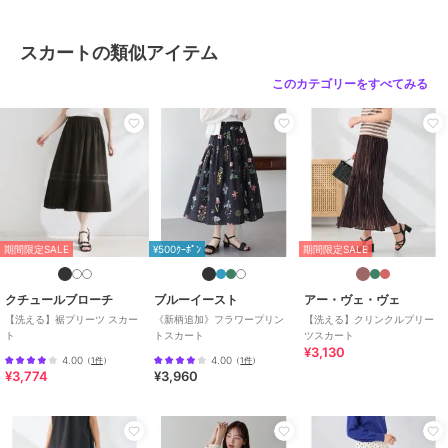
ショップ
アー・ヴェ・ヴェ
商品カテゴリ
すべてのスカート
／
スカート
スカートの類似アイテム
性別タイプ
レディース
このカテゴリーをすべてみる
すべてのスカート
／
スカート
カラー
カーキ、ホワイト、ブラック、ダ
ークカーキ
サイズ
M,L
素材
カーキ/ホワイト/ブラック/ダーク
カーキ：表地 ポリエステル 100%
裏地 ポリエステル
期間限定SALE
¥500ｸｰﾎﾟﾝ
期間限定SALE
商品のお取り扱い方法
クチュールブローチ
ブルーイースト
アー・ヴェ・ヴェ
原産国
中国
【洗える】裾プリーツ スカー
《新柄追加》フラワープリン
【洗える】クリンクルプリー
ト
トスカート
ツスカート
¥3,130
4.00
4.00
（
1件
）
（
1件
）
¥3,774
¥3,960