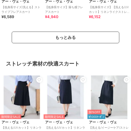
アー・ヴェ・ヴェ
アー・ヴェ・ヴェ
アー・ヴェ・ヴェ
【低身長サイズ/洗える】スト
【低身長サイズ】落ち感フレ
【低身長サイズ】【洗える/UV
ライプフレアスカート
アスカート
カット】リネンライクストレ
¥6,589
¥4,940
¥6,152
ッチタイトスカート
もっとみる
ストレッチ素材の快適スカート
30%OFF
期間限定SALE
期間限定SALE
¥1000ｸｰﾎﾟﾝ
アー・ヴェ・ヴェ
アー・ヴェ・ヴェ
アー・ヴェ・ヴェ
【洗える/UVカット】リネンラ
【洗える/UVカット】リネンラ
【洗える/イージーケア/ストレ