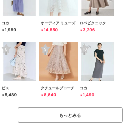
コカ
オーディア ミューズ
ロペピクニック
1,989
14,850
3,296
￥
￥
￥
ビス
クチュールブローチ
コカ
5,489
6,640
1,490
￥
￥
￥
もっとみる