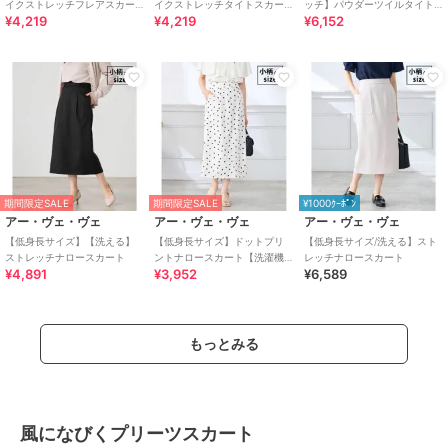
イクストレッチフレアスカー
イクストレッチタイトスカー
ッチ】パウダーツイルタイト
¥4,219
¥4,219
¥6,152
ト
ト
スカート
期間限定SALE
期間限定SALE
¥1000ｸｰﾎﾟﾝ
アー・ヴェ・ヴェ
アー・ヴェ・ヴェ
アー・ヴェ・ヴェ
【低身長サイズ】【洗える】
【低身長サイズ】ドットプリ
【低身長サイズ/洗える】スト
ストレッチナロースカート
ントナロースカート【洗濯機
レッチナロースカート
¥4,891
¥3,952
¥6,589
で洗える/ストレッチ】
もっとみる
風になびくプリーツスカート