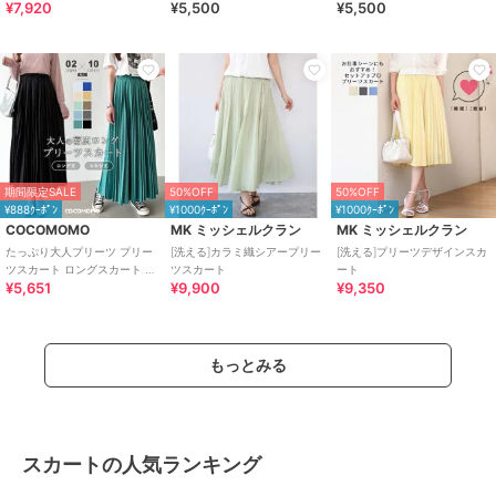
¥7,920
¥5,500
¥5,500
／洗濯機OK／6col】
ージーケア／防シワ／洗濯機
洗い可】
期間限定SALE
50%OFF
50%OFF
¥888ｸｰﾎﾟﾝ
¥1000ｸｰﾎﾟﾝ
¥1000ｸｰﾎﾟﾝ
COCOMOMO
MK ミッシェルクラン
MK ミッシェルクラン
たっぷり大人プリーツ プリー
[洗える]カラミ織シアープリー
[洗える]プリーツデザインスカ
ツスカート ロングスカート 選
ツスカート
ート
¥5,651
¥9,900
¥9,350
べる丈 ロング マキシ きれいめ
もっとみる
スカートの人気ランキング