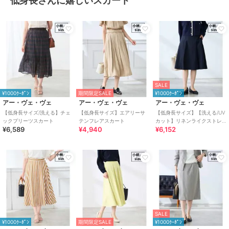
低身長さんに嬉しいスカート
SALE
¥1000ｸｰﾎﾟﾝ
期間限定SALE
¥1000ｸｰﾎﾟﾝ
アー・ヴェ・ヴェ
アー・ヴェ・ヴェ
アー・ヴェ・ヴェ
【低身長サイズ/洗える】チェ
【低身長サイズ】エアリーサ
【低身長サイズ】【洗える/UV
ックプリーツスカート
テンフレアスカート
カット】リネンライクストレ
¥6,589
¥4,940
¥6,152
ッチフレアスカート
SALE
¥1000ｸｰﾎﾟﾝ
期間限定SALE
¥1000ｸｰﾎﾟﾝ