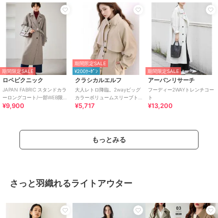
期間限定SALE
期間限定SALE
¥200ｸｰﾎﾟﾝ
期間限定SALE
ロペピクニック
クラシカルエルフ
アーバンリサーチ
JAPAN FABRIC スタンドカラ
大人レトロ降臨。2wayビッグ
フーディー2WAYトレンチコー
ーロングコート/一部WEB限定
カラーボリュームスリーブト
ト
¥9,900
¥5,717
¥13,200
カラー
レンチコート
もっとみる
さっと羽織れるライトアウター