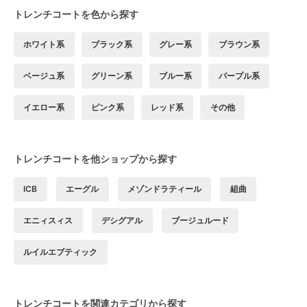
トレンチコートを色から探す
ホワイト系
ブラック系
グレー系
ブラウン系
ベージュ系
グリーン系
ブルー系
パープル系
イエロー系
ピンク系
レッド系
その他
トレンチコートを他ショップから探す
ICB
エーグル
メゾンドラティール
組曲
エニィスィス
デシグアル
ブージュルード
ルイルエブティック
トレンチコートを関連カテゴリから探す