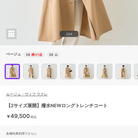
1/24
ベージュ
36
残り1点
38
△
ルージュ・ヴィフ ラクレ
【2サイズ展開】撥水NEWロングトレンチコート
49,500
￥
税込
各種特典利用でさらに