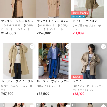
期間限定SALE
¥500ｸｰﾎﾟﾝ
マッキントッシュ ロンドン
マッキントッシュ ロンドン
セゾン ド パピヨン
【GABARDINE 19】【LOGIE/
【GABARDIN 19】【LOGIE/ロ
ケープ風ミモレ丈トレンチコ
ロージー】トレンチコート
ージー】トレンチコート
ート
¥154,000
¥154,000
¥11,689
40%OFF
ルージュ・ヴィフ ラクレ
ルージュ・ヴィフ ラクレ
ラエフ
撥水フォルムステンカラーコ
撥水ナイロンライトコート
【大きいサイズ】シャンブレ
ート
ーショートトレンチ
¥47,300
¥38,500
¥23,100
PR
PR
PR