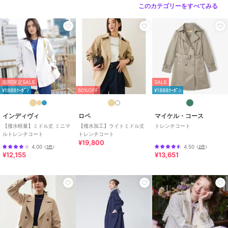
／
トレンチコート
このカテゴリーをすべてみる
カラー
ベージュ
サイズ
36,38
素材
コットン70% ポリエステル30%
商品のお取り扱い方法
お手入れ
ドライクリーニング
期間限定SALE
SALE
¥1888ｸｰﾎﾟﾝ
50%OFF
¥1888ｸｰﾎﾟﾝ
原産国
ベトナム
インディヴィ
ロペ
マイケル・コース
【撥水軽量】ミドル丈 ミニマ
【撥水加工】ライトミドル丈
トレンチコート
ルトレンチコート
トレンチコート
¥19,800
4.00
4.50
（
1件
）
（
2件
）
¥12,155
¥13,651