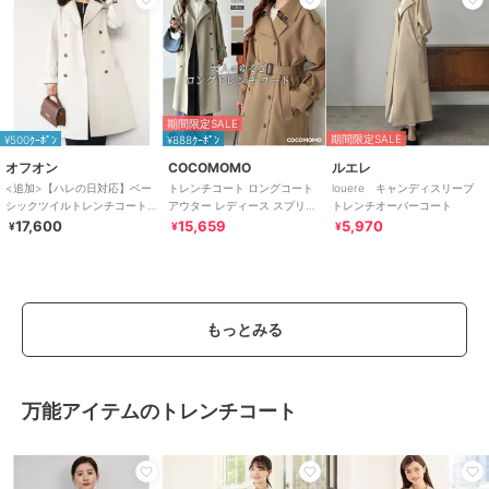
期間限定SALE
期間限定SALE
¥500ｸｰﾎﾟﾝ
¥888ｸｰﾎﾟﾝ
オフオン
COCOMOMO
ルエレ
<追加>【ハレの日対応】ベー
トレンチコート ロングコート
louere キャンディスリーブ
シックツイルトレンチコート/
アウター レディース スプリン
トレンチオーバーコート
洗える/WEB限定
グコート ロング丈 ライトアウ
17,600
15,659
5,970
¥
¥
¥
ター
もっとみる
万能アイテムのトレンチコート