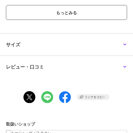
動くたびにふわりと広がり、織るだけでこなれた存在感を演出しま
す。
軽さのある素材なので、ボリュームがありながらも
重たく見えず、季節の変わり目にも活躍。
ゆとりのあるデザインは、厚手のニットや
サイズ
ジャケットの上からもストレスなく着られるのも魅力。
デイリーコーデにはもちろん、
通勤やお出かけスタイルにも合わせやすい、
レビュー・口コミ
大人のための万能トレンチコートです。
【注意事項】
※商品画像は、光の当たり具合やパソコンなどの閲覧環境により、
実際の色味と異なって見える場合がございます。あらかじめご了承く
ださい。
取扱いショップ
※画像の商品はサンプルです。
実際の商品と仕様、加工が若干異なる場合があります。