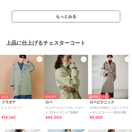
もっとみる
上品に仕上げるチェスターコート
SALE
50%OFF
期間限定SALE
フラボア
ロペ
ロペピクニック
レイニーコート
ラムウールリバーロングコー
JAPAN FABRIC スタンドカラ
ト【Sサイズフェア対象】
ーロングコート/一部WEB限定
¥19,140
¥44,000
¥9,900
カラー