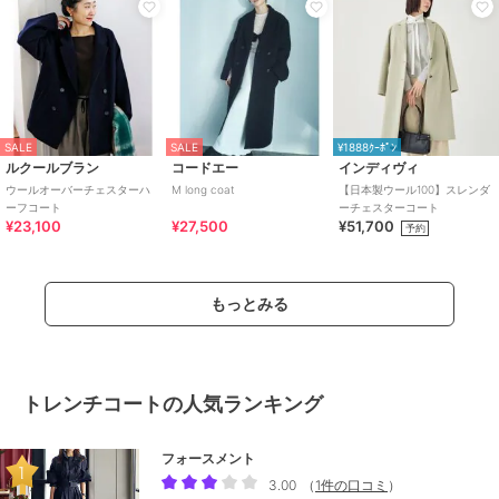
SALE
SALE
¥1888ｸｰﾎﾟﾝ
ルクールブラン
コードエー
インディヴィ
ウールオーバーチェスターハ
M long coat
【日本製ウール100】スレンダ
ーフコート
ーチェスターコート
¥23,100
¥27,500
¥51,700
予約
もっとみる
トレンチコートの人気ランキング
フォースメント
3.00
（
1件の口コミ
）