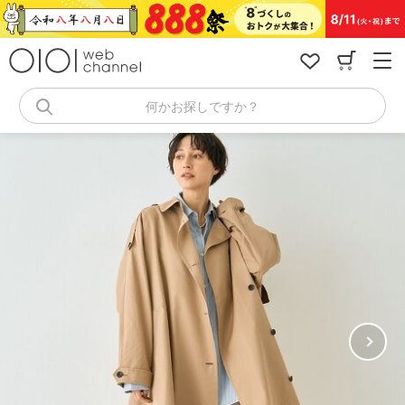
コ
ン
テ
ン
ツ
へ
何かお探しですか？
ス
キ
ッ
プ