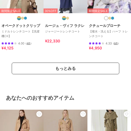
期間限定SALE
30%OFF
期間限定SALE
オペークドットクリップ
ルージュ・ヴィフ ラクレ
クチュールブローチ
ミドルトレンチコート【洗濯
ジャージートレンチコート
【撥水・洗える】ハーフ トレ
機OK】
ンチコート
¥22,330
4.00
4.33
（
4件
）
（
6件
）
¥4,125
¥4,950
もっとみる
あなたへのおすすめアイテム