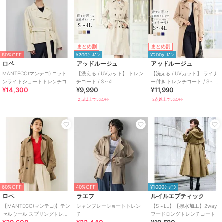
まとめ割
まとめ割
80%OFF
¥200ｸｰﾎﾟﾝ
¥200ｸｰﾎﾟﾝ
ロペ
アッドルージュ
アッドルージュ
MANTECO(マンテコ) コット
【洗える / UVカット】 トレン
【洗える / UVカット】 ライナ
ンライトショートトレンチコ
チコート / S～4L
ー付き トレンチコート / S～
¥14,300
¥9,990
¥11,990
ート
4L
2点以上で5%OFF
2点以上で5%OFF
60%OFF
40%OFF
¥1000ｸｰﾎﾟﾝ
ロペ
ラエフ
ルイルエブティック
【MANTECO(マンテコ)】テン
シャンブレーショートトレン
【S～LL】【撥水加工】2way
セルウール スプリングトレン
チ
フードロングトレンチコート
チコート