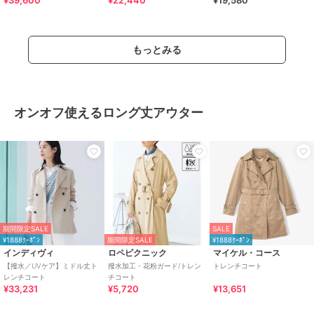
¥39,600
¥22,440
¥19,580
もっとみる
オンオフ使えるロング丈アウター
期間限定SALE
SALE
¥1888ｸｰﾎﾟﾝ
期間限定SALE
¥1888ｸｰﾎﾟﾝ
インディヴィ
ロペピクニック
マイケル・コース
【撥水／UVケア】ミドル丈ト
撥水加工・花粉ガード/トレン
トレンチコート
レンチコート
チコート
¥33,231
¥5,720
¥13,651