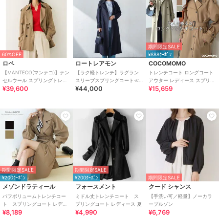
期間限定SALE
60%OFF
¥888ｸｰﾎﾟﾝ
ロペ
ロートレアモン
COCOMOMO
【MANTECO(マンテコ)】テン
【ラク軽トレンチ】ラグラン
トレンチコート ロングコート
セルウール スプリングトレン
スリーブスプリングコート≪
アウター レディース スプリン
¥39,600
¥44,000
¥15,659
チコート
撥水/手洗い≫
グコート ロング丈 ライトアウ
ター
期間限定SALE
期間限定SALE
¥200ｸｰﾎﾟﾝ
¥200ｸｰﾎﾟﾝ
期間限定SALE
メゾンドラティール
フォースメント
クード シャンス
パフボリュームトレンチコー
ミドル丈トレンチコート ス
【手洗い可／軽量】ノーカラ
ト スプリングコート レディ
プリングコート レディース 夏
ーブルゾン
¥8,189
¥4,990
¥6,769
ース 夏