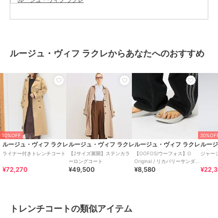
※サイズ表記はあくまで目安となります。
※その他の予約商品、通常商品との同時決済はできません。
※入荷状況により、お届け予定が前後する場合があります。
※お客様への発送が店頭販売より遅れる場合もあります。
※追加生産商品は、一部の店舗、通販で販売中の場合がございます。
ルージュ・ヴィフ ラクレからあなたへのおすすめ
予めご了承下さい。
※商品を使用前に、タグ等に記載されている「取り扱い上の注意書
き」
「洗濯表示」を必ずご確認ください。
※商品に不良が無い場合、包装紙および箱の彼損がございましても発
送いたします。
あらかじめご了承ください。
10%OFF
30%OF
ルージュ・ヴィフ ラクレ
ルージュ・ヴィフ ラクレ
ルージュ・ヴィフ ラクレ
ルージ
ブランド
ルージュ・ヴィフ ラクレ
ライナー付きトレンチコート
【2サイズ展開】ステンカラ
【OOFOS/ウーフォス】O
ジャー
ーロングコート
Original / リカバリーサンダル
ショップ
ルージュ・ヴィフ ラクレ
¥72,270
¥49,500
¥8,580
¥22,
【WEB限
商品カテゴリ
アウター・ジャケット・コート
／
トレンチコート
性別タイプ
レディース
トレンチコートの類似アイテム
アウター・ジャケット・コート