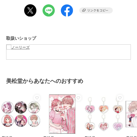
る場合があります。商品の色味は、スタジオ撮影の画像をご参照下さ
い。
※商品画像に関しては出来る限り忠実に表示出来るよう努めておりま
すが、お客様がご利用のモニターの設定及び特性により、実際の商品
と比較し色味に若干の誤差が生じる場合があります。
※画像の商品はサンプルとなりますので実際の商品と仕様、加工、サ
取扱いショップ
イズが若干異なる場合がございます。
期間限定セール開催中
ショップ
ノーリーズ
商品カテゴリ
トップス
／
ニット・セーター
美松堂からあなたへのおすすめ
性別タイプ
レディース
トップス
／
ニット・セーター
カラー
ホワイト、ブラック、グレーベー
ジュ
サイズ
F
素材
ホワイト/ブラック/グレーベージ
ュ：ポリエステル65%，コットン3