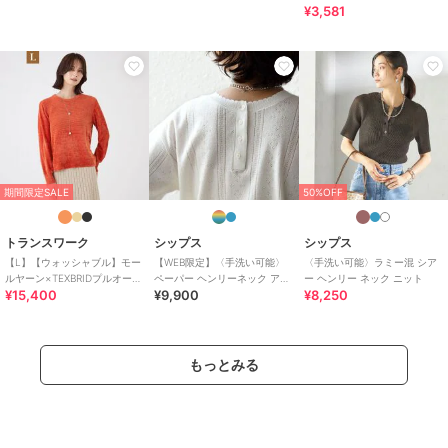
チ 五分袖ニット
¥3,581
期間限定SALE
50%OFF
トランスワーク
シップス
シップス
【L】【ウォッシャブル】モー
【WEB限定】〈手洗い可能〉
〈手洗い可能〉ラミー混 シア
ルヤーン×TEXBRIDプルオーバ
ペーパー ヘンリーネック アイ
ー ヘンリー ネック ニット
¥15,400
¥9,900
¥8,250
ー
レット ニット
もっとみる