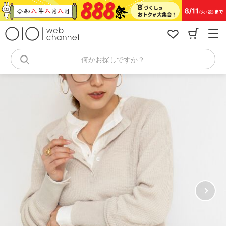
コ
ン
テ
ン
ツ
へ
何かお探しですか？
ス
キ
ッ
プ