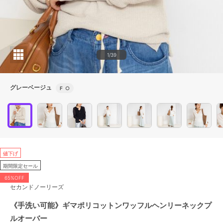
1/39
グレーベージュ
F
○
値下げ
期間限定セール
65%OFF
セカンドノーリーズ
《手洗い可能》ギマポリコットンワッフルヘンリーネックプ
ルオーバー