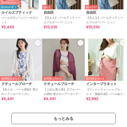
期間限定SALE
¥1000ｸｰﾎﾟﾝ
SALE
40%OFF
ルイルエブティック
自由区
自由区
パールボタンヘンリーポロニ
【洗える】パールディティー
【洗える】パールディティー
ット
ルプルオーバー ニット
ルプルオーバー ニット
¥5,445
¥15,510
¥15,510
期間限定SALE
期間限定SALE
期間限定SALE
クチュールブローチ
クチュールブローチ
インタープラネット
【洗える・パール調釦】愛さ
【上品な透け感】ダブルパー
【マシーンウォッシャブル・
れシアーカーディガン
ル調釦 愛されシアーカーディ
ＵＶ・接触冷感】パール釦ク
¥4,491
¥4,491
¥2,992
ガン
ルーカーディガン
もっとみる