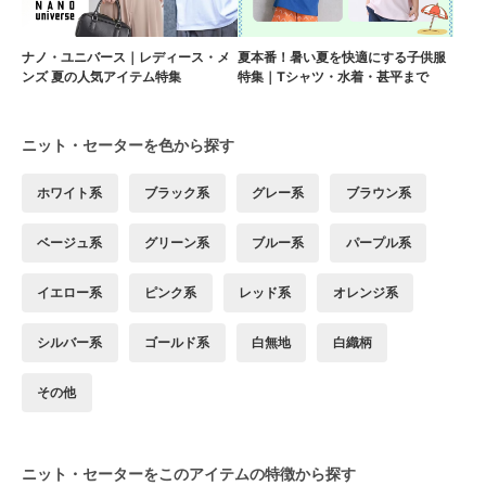
ナノ・ユニバース｜レディース・メ
夏本番！暑い夏を快適にする子供服
ンズ 夏の人気アイテム特集
特集｜Tシャツ・水着・甚平まで
ニット・セーターを色から探す
ホワイト系
ブラック系
グレー系
ブラウン系
ベージュ系
グリーン系
ブルー系
パープル系
イエロー系
ピンク系
レッド系
オレンジ系
シルバー系
ゴールド系
白無地
白織柄
その他
ニット・セーターをこのアイテムの特徴から探す