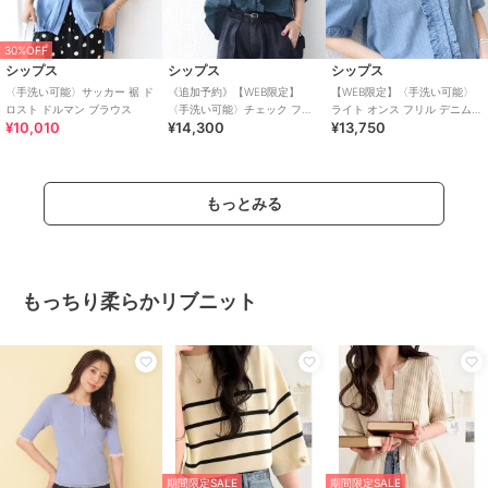
30%OFF
シップス
シップス
シップス
〈手洗い可能〉サッカー 裾 ド
《追加予約》【WEB限定】
【WEB限定】〈手洗い可能〉
ロスト ドルマン ブラウス
〈手洗い可能〉チェック フリ
ライト オンス フリル デニム
¥10,010
¥14,300
¥13,750
ル ロングスリーブ シャツ（グ
半袖 シャツ
リーン）
もっとみる
もっちり柔らかリブニット
期間限定SALE
期間限定SALE