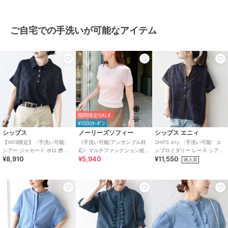
ご自宅での手洗いが可能なアイテム
期間限定SALE
¥1000ｸｰﾎﾟﾝ
シップス
ノーリーズソフィー
シップス エニィ
【WEB限定】〈手洗い可能〉
《手洗い可能/アンサンブル対
SHIPS any:〈手洗い可能〉エ
シアー ジャカード ポロ 襟 シ
応》マルチファンクション総
ンブロイダリー レース シアー
¥8,910
¥5,940
¥11,550
ョート スリーブ プルオーバー
針半袖プルオーバー
フレンチスリーブ シャツ
再入荷