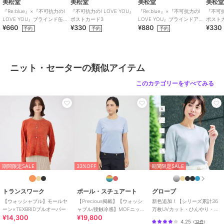
美松堂
美松堂
美松堂
美松
5%
『Re:blue』×『不可抗力のI
『不可抗力のI LOVE YOU』
『Re:blue』×『不可抗力のI
『不可抗
商品のお取り扱い方法
LOVE YOU』ブラインド缶バ
ポストカード3
LOVE YOU』ブラインドアク
ポスト
¥660
¥330
¥880
¥330
ッジ（全6種）
リルキーホルダー（全6種）
予約
予約
予約
特徴
トップス
綿・コットン素材
/
ポリエステル
素材
/
無地
/
長袖
/
洗える
/
ヘ
ンリーネック・キーネック
/
レギ
ニット・セーターの類似アイテム
ュラー丈(トップス)
このカテゴリーをすべてみる
ニット・セーター
綿・コットン素材
/
ポリエステル
素材
/
無地
/
長袖
/
洗える
/
ヘ
ンリーネック・キーネック
/
レギ
ュラー丈(トップス)
原産国
中国製
期間限定SALE
33%OFF
期間限定SALE
トランスワーク
ポール・スチュアート
グローブ
【ウォッシャブル】モールヤ
【Precious掲載】【ウォッシ
新色追加！【シリーズ累計36
ーン×TEXBRIDプルオーバー
ャブル/接触冷感】MOFニット
万枚UVカット・ひんやり・洗
¥14,300
¥19,800
Ｔシャツ
濯機OK】やわらかドライタッ
4.25
（
12件
）