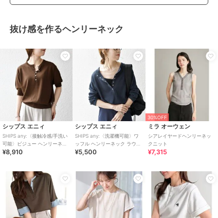
抜け感を作るヘンリーネック
30%OFF
シップス エニィ
シップス エニィ
ミラ オーウェン
SHIPS any:〈接触冷感/手洗い
SHIPS any:〈洗濯機可能〉ワ
シアレイヤードヘンリーネッ
可能〉ビジュー ヘンリーネッ
ッフル ヘンリーネック ラウン
クニット
¥8,910
¥5,500
¥7,315
ク ニット プルオーバー
ドヘム プルオーバー