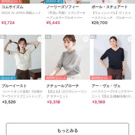
期間限定SALE
¥1000ｸｰﾎﾟﾝ
コムサイズム
ノーリーズソフィー
ポール・スチュアート
MADE IN JAPAN 和紙ニット
《手洗い可能》リブシアーオ
【ウォッシャブル】ヴィスコ
ープンカラープルオーバー
ースストレッチ プルオーバ
¥3,724
¥5,445
¥29,700
ー
PR
PR
PR
期間限定SALE
期間限定SALE
¥500ｸｰﾎﾟﾝ
ブルーイースト
クチュールブローチ
アー・ヴェ・ヴェ
《ハートネック追加》5分袖サ
【洗える】LEVITAシャーリン
ハーフスリーブVネックサマー
マーワイドリブニットトップ
グ サマーニット
ニット【洗える/接触冷感/UV
ス
カット】
3,520
3,318
3,160
¥
¥
¥
もっとみる