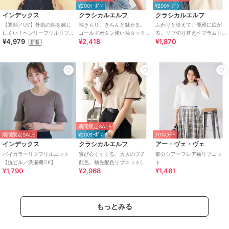
¥200ｸｰﾎﾟﾝ
¥200ｸｰﾎﾟﾝ
インデックス
クラシカルエルフ
クラシカルエルフ
【遮熱／UV】外気の熱を感じ
袖きらり、きちんと魅せる。
ふわりと映えて、優雅に広が
にくい！ヘンリーフリルリブ
ゴールドボタン使い袖タック
る。リブ切り替えペプラムト
¥4,979
¥2,418
¥1,870
ニット《洗濯機OK／抗ピリン
ミラノリブトップス（半袖）
ップス（半袖）
新着
グ》
期間限定SALE
期間限定SALE
¥200ｸｰﾎﾟﾝ
70%OFF
インデックス
クラシカルエルフ
アー・ヴェ・ヴェ
バイカラーリブフリルニット
遊び心くすぐる、大人のプチ
部分シアーフレア袖リブニッ
【抗ピル／洗濯機OK】
配色。袖先配色リブニット(半
ト
¥1,790
¥2,968
¥1,481
袖)
もっとみる