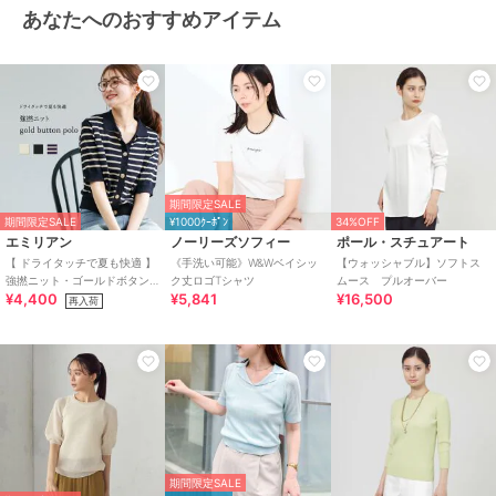
あなたへのおすすめアイテム
期間限定SALE
期間限定SALE
¥1000ｸｰﾎﾟﾝ
34%OFF
エミリアン
ノーリーズソフィー
ポール・スチュアート
【 ドライタッチで夏も快適 】
《手洗い可能》W&Wベイシッ
【ウォッシャブル】ソフトス
強撚ニット・ゴールドボタン
ク丈ロゴTシャツ
ムース プルオーバー
¥4,400
¥5,841
¥16,500
付きポロ
再入荷
期間限定SALE