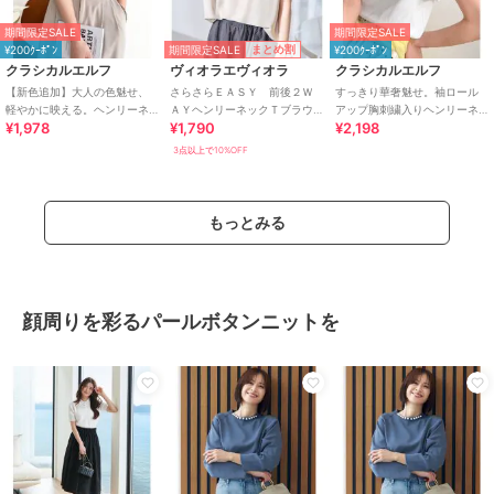
期間限定SALE
期間限定SALE
期間限定SALE
まとめ割
¥200ｸｰﾎﾟﾝ
¥200ｸｰﾎﾟﾝ
クラシカルエルフ
ヴィオラエヴィオラ
クラシカルエルフ
【新色追加】大人の色魅せ、
さらさらＥＡＳＹ 前後２Ｗ
すっきり華奢魅せ。袖ロール
軽やかに映える。ヘンリーネ
ＡＹヘンリーネックＴブラウ
アップ胸刺繍入りヘンリーネ
¥1,978
¥1,790
¥2,198
ック袖配色切り替え半袖トッ
ス
ックリブTシャツ (半袖)
プス
3点以上で10%OFF
もっとみる
顔周りを彩るパールボタンニットを