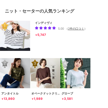
ニット・セーターの人気ランキング
インディヴィ
5.00
（
2件の口コミ
）
5,747
￥
アンタイトル
オペークドットクリップ
グローブ
13,860
1,989
3,581
￥
￥
￥