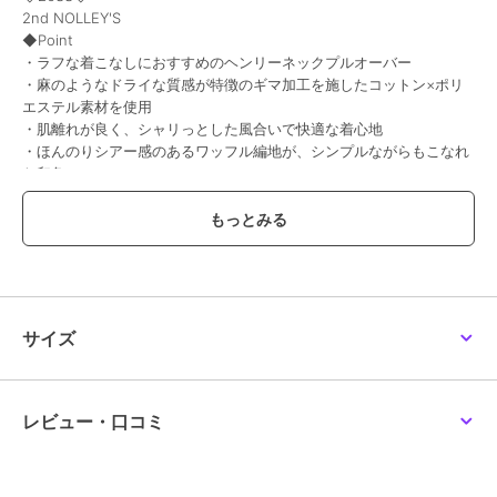
2nd NOLLEY'S
◆Point
・ラフな着こなしにおすすめのヘンリーネックプルオーバー
・麻のようなドライな質感が特徴のギマ加工を施したコットン×ポリ
エステル素材を使用
・肌離れが良く、シャリっとした風合いで快適な着心地
・ほんのりシアー感のあるワッフル編地が、シンプルながらもこなれ
た印象に
・袖口と裾のスリットがさりげないアクセントになり、抜け感を演出
・リラックス感のある大人カジュアルなワッフルニット
・春から初秋までロングシーズン活躍
●お取扱い上のご注意●
末永くご愛用頂くために、アテンションタグを必ずご確認の上、着用
又はお取り扱い下さい。
サイズ
気になる商品は、お気に入り登録がオススメです！
クーポン情報、入荷情報が、通知されるようになります。
レビュー・口コミ
※手洗い可
※店頭及び屋外での撮影画像は、光の当たり具合で色味が違って見え