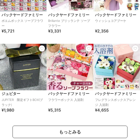
バックヤードファミリー
バックヤードファミリー
バックヤードファミリー
ポエムボックス ソープフラワ
Brillante ブリッランテ ソープ
ウィッシュコアブーケ
ー
フラワー
¥5,721
¥3,331
¥2,356
ジュピター
バックヤードファミリー
バックヤードファミリー
JUPITER 限定ギフトBOX(ブ
フラワーボックス 入浴剤
フレグランスボックスアレン
ラック)
ジ 入浴剤
¥1,980
¥5,315
¥4,655
もっとみる