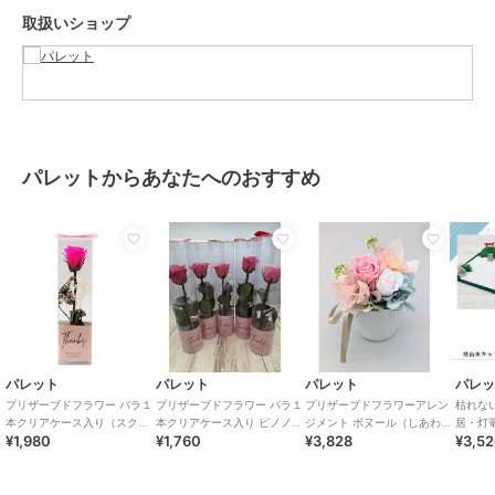
取扱いショップ
ブランド
パレット
ショップ
パレット
商品カテゴリ
ギフト用品
／
プリザーブドフラ
ワー
カラー
**
パレットからあなたへのおすすめ
サイズ
**
素材
プリザーブドフラワー（バラ）
商品のお取り扱い方法
お手入れ
水やりは不要です。高温多湿、直
射日光は避けて保管してくださ
い。
原産国
日本
パレット
パレット
パレット
パレ
プリザーブドフラワー バラ１
プリザーブドフラワー バラ１
プリザーブドフラワーアレン
枯れな
本クリアケース入り（スクエ
本クリアケース入り ピノノワ
ジメント ボヌール（しあわ
居・灯
¥1,980
¥1,760
¥3,828
¥3,5
ア）ブライトピンク
ール
せ） ピンク