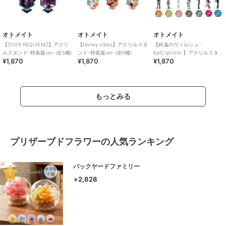
オトメイト
オトメイト
オトメイト
【OVER REQUIEMZ】アクリ
【Honey Vibes】アクリルスタ
【終遠のヴィルシュ -
ルスタンド-特装版ver-(全5種)
ンド-特装版ver-(全6種)
EpiC:lycoris-】アクリルスタン
¥1,870
¥1,870
¥1,870
ド(全15種)
もっとみる
プリザーブドフラワーの人気ランキング
バックヤードファミリー
2,828
￥