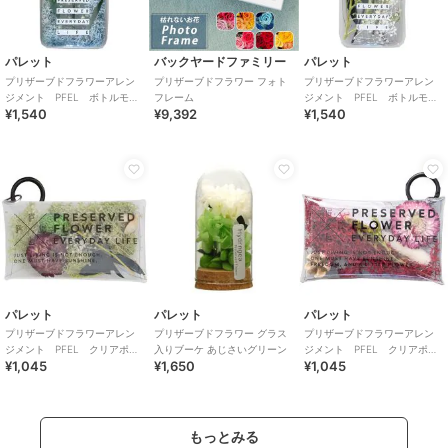
パレット
バックヤードファミリー
パレット
プリザーブドフラワーアレン
プリザーブドフラワー フォト
プリザーブドフラワーアレン
ジメント PFEL ボトルモ
フレーム
ジメント PFEL ボトルモ
¥1,540
¥9,392
¥1,540
ス アイスランドパウダーブ
ス ローズピンク
ルー
パレット
パレット
パレット
プリザーブドフラワーアレン
プリザーブドフラワー グラス
プリザーブドフラワーアレン
ジメント PFEL クリアポー
入りブーケ あじさいグリーン
ジメント PFEL クリアポー
¥1,045
¥1,650
¥1,045
チ アイスランドモスモスグ
チ アイスランドモスワイン
リーン
レッド
もっとみる