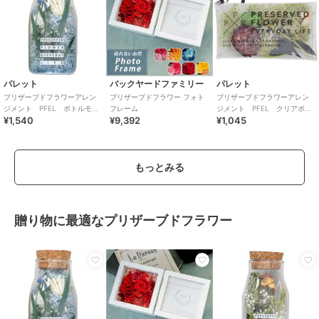
パレット
バックヤードファミリー
パレット
プリザーブドフラワーアレン
プリザーブドフラワー フォト
プリザーブドフラワーアレン
ジメント PFEL ボトルモ
フレーム
ジメント PFEL クリアポー
¥1,540
¥9,392
¥1,045
ス アイスランドパウダーブ
チ アイスランドモスモスグ
ルー
リーン
もっとみる
贈り物に最適なプリザーブドフラワー