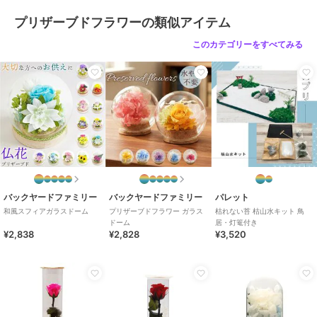
プリザーブドフラワーの類似アイテム
このカテゴリーをすべてみる
バックヤードファミリー
バックヤードファミリー
パレット
和風スフィアガラスドーム
プリザーブドフラワー ガラス
枯れない苔 枯山水キット 鳥
ドーム
居・灯篭付き
¥2,838
¥2,828
¥3,520