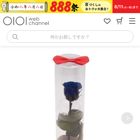
コ
ン
テ
ン
ツ
へ
何かお探しですか？
ス
キ
ッ
プ