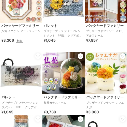
バックヤードファミリー
パレット
バックヤードファミリー
八角 ミニゲル アートフレーム
プリザーブドフラワーアレン
プリザーブドフラワー メモリ
ジメント PFEL クリアポー
アルフレーム
¥3,306
¥1,045
¥7,857
チ アイスランドモスパウダ
新着
ーブルー
パレット
バックヤードファミリー
バックヤードファミリー
プリザーブドフラワーアレン
和風ガラスドーム
プリザーブドフラワー シマエ
ジメント PFEL クリアポー
ナガ
¥1,045
¥3,738
¥3,060
チ アイスランドモスホワイ
ト