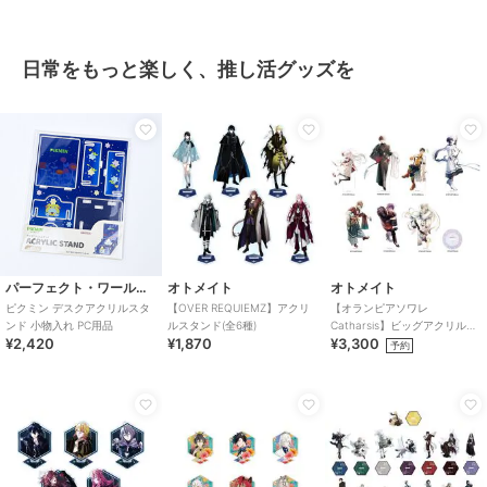
日常をもっと楽しく、推し活グッズを
パーフェクト・ワールド・トーキョー
オトメイト
オトメイト
ピクミン デスクアクリルスタ
【OVER REQUIEMZ】アクリ
【オランピアソワレ
ンド 小物入れ PC用品
ルスタンド(全6種)
Catharsis】ビッグアクリルス
¥2,420
¥1,870
¥3,300
タンド(全7種)
予約