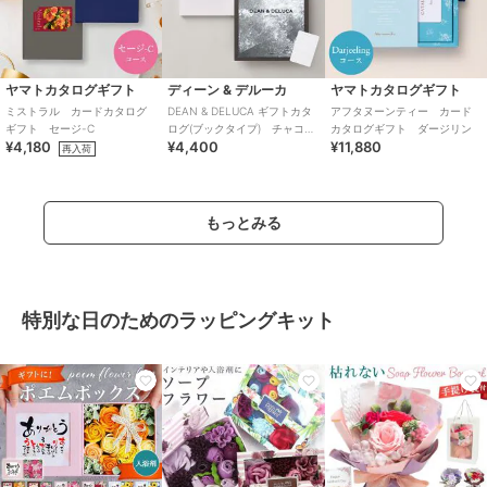
ヤマトカタログギフト
ディーン & デルーカ
ヤマトカタログギフト
ミストラル カードカタログ
DEAN & DELUCA ギフトカタ
アフタヌーンティー カード
ギフト セージ-C
ログ(ブックタイプ) チャコー
カタログギフト ダージリン
¥4,180
¥4,400
¥11,880
ル-BC
再入荷
もっとみる
特別な日のためのラッピングキット