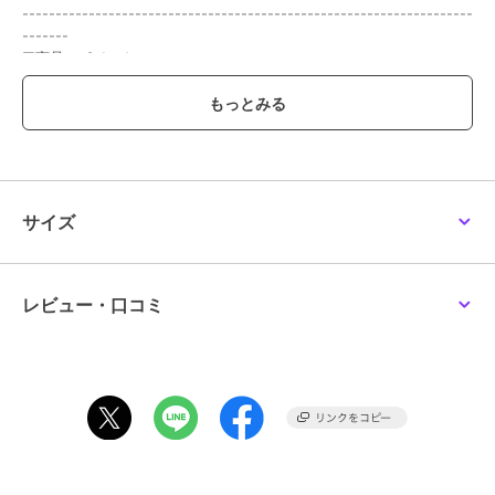
--------------------------------------------------------------------
-------
■商品のポイント
本物のバラを加工した高級感、自然素材ならではの魅力があります。
水やり不要で長期間楽しむことができます。
手間いらずで、日常に彩りを添えてくれます。
■ギフトにぴったり
誕生日、記念日、送別、プロポーズなど、
大切な瞬間にそっと寄り添う一輪
気持ちをまっすぐ届けたいときに選ばれています。
サイズ
--------------------------------------------------------------------
-------
※プリザーブドフラワーとは、生花の美しいその姿を極力永く楽しめ
るように、特殊加工を施された特別なお花のことです。
レビュー・口コミ
水やりは不要です。高温多湿、直射日光は避けて保管してください。
※天然素材のため、色・サイズ等が画像と異なる場合がございます。
生花を加工しておりますので実際の商品と大きさや色合いが異なる場
合がございます。
※リボンのお色は選択不可です。予めご了承ください。
この商品は無料ギフトサービスの対象商品です
>>無料ギフトサービスについての詳細はこちら