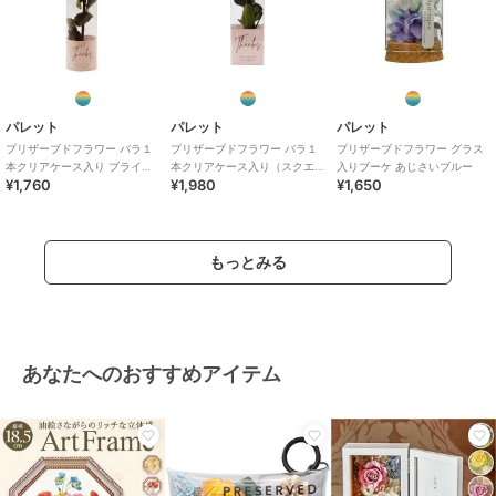
パレット
パレット
パレット
プリザーブドフラワー バラ１
プリザーブドフラワー バラ１
プリザーブドフラワー グラス
本クリアケース入り ブライト
本クリアケース入り（スクエ
入りブーケ あじさいブルー
¥1,760
¥1,980
¥1,650
ピンク
ア）レッド
もっとみる
あなたへのおすすめアイテム