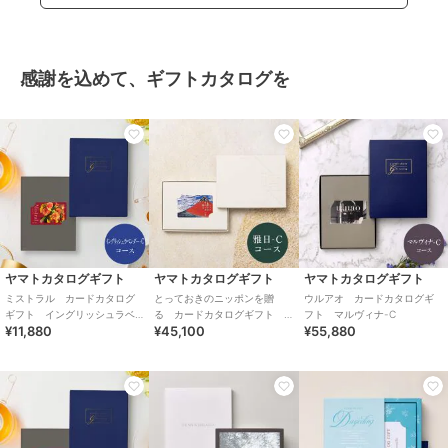
感謝を込めて、ギフトカタログを
ヤマトカタログギフト
ヤマトカタログギフト
ヤマトカタログギフト
ミストラル カードカタログ
とっておきのニッポンを贈
ウルアオ カードカタログギ
ギフト イングリッシュラベ
る カードカタログギフト
フト マルヴィナ-C
¥11,880
¥45,100
¥55,880
ンダー-C
雅日（みやび）-C