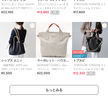
ランバン オン ブルー LANVIN
【ランバンコレクション】ポ
【TREASURE TOPKAPI】スト
en Bleu ルクリア 2WAYトート
シェ ２ＷＡＹミニバッグ
ライプハンドル ナイロン
¥23,100
¥13,860
¥17,600
バッグ
2way トートバッグ A4対応
再入荷
30%OFF
¥1888ｸｰﾎﾟﾝ
シップス エニィ
マーガレット・ハウエル アイデア
トプカピ
《追加予約》SHIPS any:
MARGARET HOWELL idea
【TREASURE TOPKAPI】スト
2WAY バイカラー A4 ドロスト
コーベット 2WAYトート
ライプハンドル ナイロン 縦型
¥5,500
¥22,000
¥12,320
トート バッグ
2way トートバッグ A4
再入荷
もっとみる