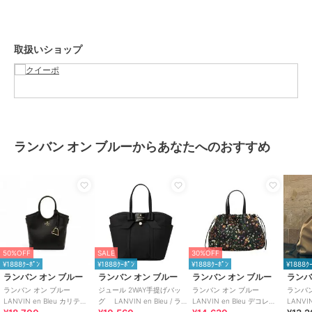
カラー
アイボリー、ブラック、シルバー
サイズ
F
素材
表素材:合成皮革, 裏素材:生地・合
取扱いショップ
成繊維
商品のお取り扱い方法
原産国
中国
ランバン オン ブルーからあなたへのおすすめ
50%OFF
SALE
30%OFF
¥1888ｸｰﾎﾟﾝ
¥1888ｸｰﾎﾟﾝ
¥1888ｸｰﾎﾟﾝ
¥1888ｸ
ランバン オン ブルー
ランバン オン ブルー
ランバン オン ブルー
ランバ
ランバン オン ブルー
ジュール 2WAY手提げバッ
ランバン オン ブルー
ランバン
LANVIN en Bleu カリテ
グ LANVIN en Bleu / ラン
LANVIN en Bleu デコレ
LANVI