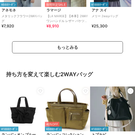
¥888ｸｰﾎﾟﾝ
期間限定SALE
¥1888ｸｰﾎﾟﾝ
アネモネ
ラマージ
アナ スイ
メタリックフラワー2WAYバッ
【LA MARGE】【本革】2WAY
メリー 2wayバッグ
グ
ワンハンドル レザー バケツバ
¥7,920
¥8,910
¥25,300
ッグ
もっとみる
持ち方を変えて楽しむ2WAYバッグ
40%OFF
¥1888ｸｰﾎﾟﾝ
¥888ｸｰﾎﾟﾝ
¥1888ｸｰﾎﾟﾝ
ランバン オン ブルー
ランバン コレクション
トプカピ