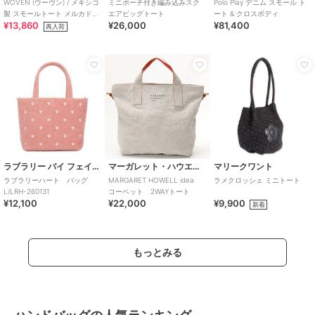
WOVEN (ウーヴン) / メキシコ
ミニポーチ付き編み込みスク
Polo Play デニム スモール ト
製 スモールトート メルカドバ
エアビッグトート
ート & クロスボディ
¥13,860
¥26,000
¥81,400
ッグ かごバッグ
再入荷
ラブラリー バイ フェイラー
マーガレット・ハウエル アイデア
マリークワント
ラブラリーハート バッグ
MARGARET HOWELL idea
ラメクロッシェ ミニトート
L/LRH-260131
コーベット 2WAYトート
¥12,100
¥22,000
¥9,900
新着
もっとみる