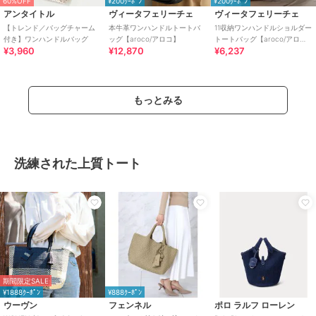
60%OFF
¥200ｸｰﾎﾟﾝ
¥200ｸｰﾎﾟﾝ
アンタイトル
ヴィータフェリーチェ
ヴィータフェリーチェ
【トレンド／バッグチャーム
本牛革ワンハンドルトートバ
11収納ワンハンドルショルダー
付き】ワンハンドルバッグ
ッグ【aroco/アロコ】
トートバッグ【aroco/アロ
¥3,960
¥12,870
¥6,237
コ】
もっとみる
洗練された上質トート
期間限定SALE
¥1888ｸｰﾎﾟﾝ
¥888ｸｰﾎﾟﾝ
ウーヴン
フェンネル
ポロ ラルフ ローレン