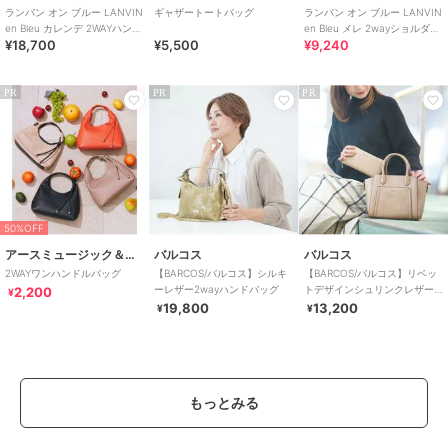
ランバン オン ブルー LANVIN
ギャザートートバッグ
ランバン オン ブルー LANVIN
en Bleu カレンデ 2WAYハンド
en Bleu メレ 2wayショルダー
¥18,700
¥5,500
¥9,240
バッグ
バッグ
PR
PR
PR
50%OFF
アースミュージック＆エコロジー
バルコス
バルコス
2WAYワンハンドルバッグ
【BARCOS/バルコス】シルキ
【BARCOS/バルコス】リベッ
ーレザー2wayハンドバッグ
トデザインシュリンクレザー
2,200
¥
2wayハンドバッグ＆長財布セ
19,800
13,200
¥
¥
ット
もっとみる