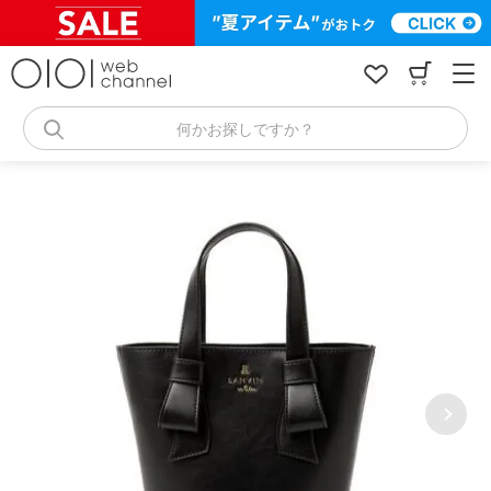
コ
ン
テ
ン
ツ
へ
何かお探しですか？
ス
キ
ッ
プ