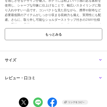
を感じさせるデザインが魅力。ボディには程よいハリ感のある素材を
使用し、シャープな印象に仕上げることで、幅広いスタイリングに取
り入れやすい一品です。コンパクトな見た目ながら、携帯や財布など
必要最低限のアイテムがしっかり収まる収納力も備え、実用性にも配
慮。さらに、取り外し可能なショルダーストラップ付きの2WAY仕様
で、手持ちと肩掛けをシーンに合わせて使い分けできるのも嬉しいポ
イントです。普段使いはもちろん、食事会やちょっとしたお出かけな
ど、オンオフ問わず活躍し、大人の女性の装いにさりげない華やかさ
を添えてくれるバッグです。・A4対応（22×31cm)：×・長財布
（10×20cm）：〇・ペットボトル横向き（500ml）：×・ペットボト
ル縦向き（500ml）：〇素材詳細：合成皮革【メーカーサイズ寸法(実
寸)】FREE : 重さ:370g， 高さ:22cm， 幅:17-24cm， 底マチ:12cm，
持ち手高さ:11cm， ショルダーストラップの長さ:110-127cm
サイズ
ブランド
ランバン オン ブルー
レビュー・口コミ
ショップ
クイーポ
商品カテゴリ
バッグ
／
ハンドバッグ
性別タイプ
レディース
バッグ
／
ハンドバッグ