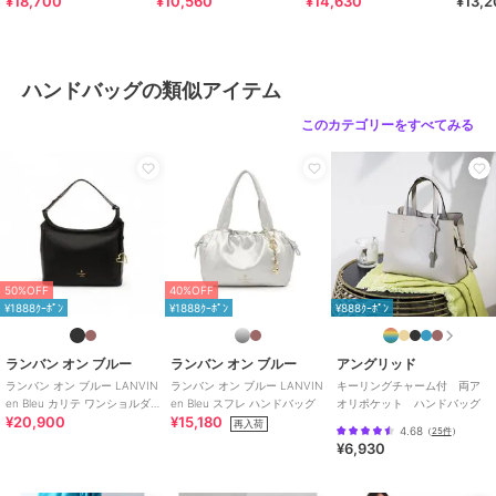
¥18,700
¥10,560
¥14,630
¥13,
2WAYハンドバッグ
バンオンブルー
2WAYハンドバッグ
2way
ハンドバッグの類似アイテム
このカテゴリーをすべてみる
50%OFF
40%OFF
¥1888ｸｰﾎﾟﾝ
¥1888ｸｰﾎﾟﾝ
¥888ｸｰﾎﾟﾝ
ランバン オン ブルー
ランバン オン ブルー
アングリッド
ランバン オン ブルー LANVIN
ランバン オン ブルー LANVIN
キーリングチャーム付 両ア
en Bleu カリテ ワンショルダ
en Bleu スフレ ハンドバッグ
オリポケット ハンドバッグ
¥20,900
¥15,180
ーバッグ
再入荷
4.68
（
25件
）
¥6,930