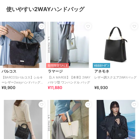
使いやすい2WAYハンドバッグ
期間限定SALE
¥888ｸｰﾎﾟﾝ
バルコス
ラマージ
アネモネ
【BARCOS/バルコス】シルキ
【LA MARGE】【本革】2WAY
レザー調スクエア2WAYバッグ
ーレザー2wayハンドバッグ＜
バケツ型 ワンハンドル バッグ
¥9,900
¥11,880
¥6,930
ヴェルーチェ＞