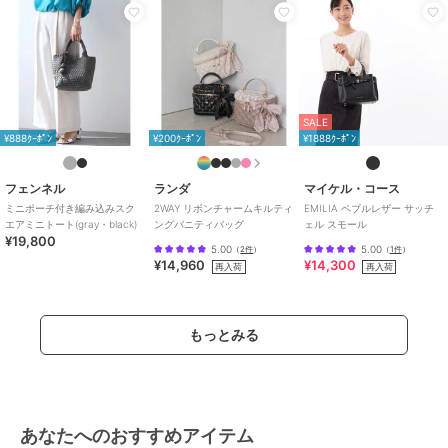
SALE
¥888ｸｰﾎﾟﾝ
¥200ｸｰﾎﾟﾝ
¥1888ｸｰﾎﾟﾝ
フェンネル
ランダ
マイケル・コース
ミニポーチ付き編み込みスク
2WAY リボンチャームキルティ
EMILIA ペブルレザー サッチ
エアミニトート(gray・black)
ングバニティバッグ
ェル スモール
¥19,800
5.00
5.00
（
2件
）
（
1件
）
¥14,960
¥14,300
再入荷
再入荷
もっとみる
あなたへのおすすめアイテム