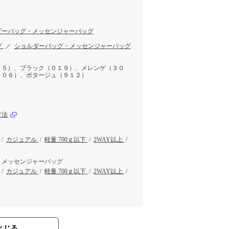
ダーバッグ・メッセンジャーバッグ
グ
／
ショルダーバッグ・メッセンジャーバッグ
６５）、ブラック（０１９）、メレンゲ（３０
００６）、ポタージュ（９１２）
方法
/
カジュアル
/
軽量 700ｇ以下
/
2WAY以上
/
・メッセンジャーバッグ
/
カジュアル
/
軽量 700ｇ以下
/
2WAY以上
/
とじる