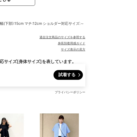
 幅(下部):15cm マチ:12cm ショルダー対応サイズ:～
過去注文商品のサイズを参照する
身長別着用感ガイド
サイズ表示の見方
対応サイズ[身体サイズ]を表しています。
試着する
プライバシーポリシー