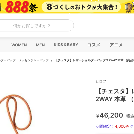
何かお探しですか？
コスメ
アニメ
KIDS＆BABY
WOMEN
MEN
ルダーバッグ・メッセンジャーバッグ
/
【チェスタ】レザーショルダーバッグ S 2WAY 本革 （商品番
ヒロフ
【チェスタ】
2WAY 本革 
46,200
￥
税
期間限定！
4,000円
ク