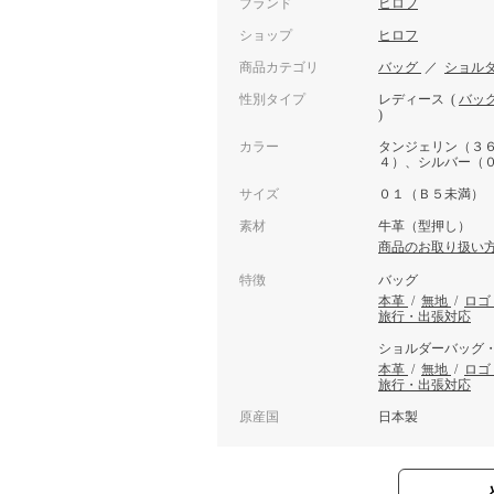
ブランド
ヒロフ
ショップ
ヒロフ
商品カテゴリ
バッグ
／
ショル
性別タイプ
レディース
(
バッ
)
カラー
タンジェリン（３
４）、シルバー（
サイズ
０１（Ｂ５未満）
素材
牛革（型押し）
商品のお取り扱い
特徴
バッグ
本革
/
無地
/
ロゴ
旅行・出張対応
ショルダーバッグ
本革
/
無地
/
ロゴ
旅行・出張対応
原産国
日本製