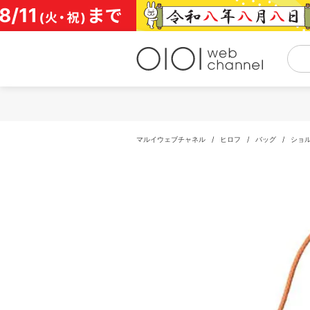
コ
ン
テ
ン
ツ
へ
ス
キ
ッ
プ
マルイウェブチャネル
/
ヒロフ
/
バッグ
/
ショ