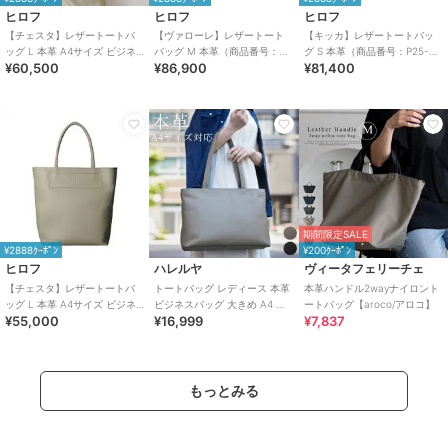
ヒロフ
ヒロフ
ヒロフ
【チェスタ】レザートートバ
【ヴァローレ】レザートート
【キッカ】レザートートバッ
ッグ L 本革 A4サイズ ビジネ
バッグ M 本革（商品番号：
グ S 本革（商品番号：P25-
¥60,500
¥86,900
¥81,400
スバッグ ※WEB限定（商品番
P25-35313）
35662）
号：P25－30500）
期間限定SALE
¥2888ｸｰﾎﾟﾝ
¥200ｸｰﾎﾟﾝ
ヒロフ
ハレルヤ
ヴィータフェリーチェ
【チェスタ】レザートートバ
トートバッグ レディース 本革
本革ハンドル2wayナイロント
ッグ L 本革 A4サイズ ビジネ
ビジネスバッグ 大きめ A4 大
ートバッグ【aroco/アロコ】
¥55,000
¥16,999
¥7,837
スバッグ（商品番号：P25-
容量 軽量 おしゃれ
30009）
もっとみる