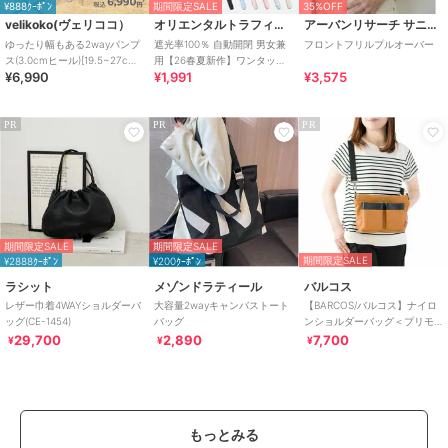
¥888ｸｰﾎﾟﾝ
期間限定SALE
35%OFF
velikoko(ヴェリココ）
オリエンタルトラフィック
アーバンリサーチ サニーレーベル
ゆったり幅もある2wayパンプ
遮光率100％ 自動開閉 男女兼
フロントフリルプルオーバー
ス(3.0cmヒール)[19.5~27cm]
用【26春夏新作】ワンタッチ
¥6,990
¥1,991
¥3,575
ラクチンきれいシューズ
晴雨兼用 折りたたみ傘 /G-
0601
PR
PR
PR
期間限定SALE
期間限定SALE
期間限定SALE
¥2888ｸｰﾎﾟﾝ
¥200ｸｰﾎﾟﾝ
ラシット
メゾンドラティール
バルコス
レザー巾着4WAYショルダーバ
大容量2wayキャンバストート
【BARCOS/バルコス】ナイロ
ッグ(CE-1454)
バッグ
ンショルダーバッグ＜プリモ
ショルダー＞
29,700
2,890
7,700
¥
¥
¥
もっとみる