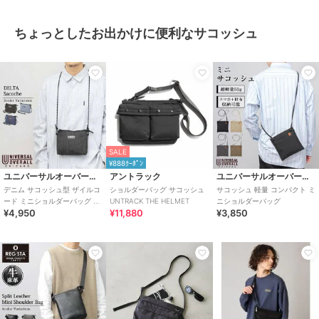
ちょっとしたお出かけに便利なサコッシュ
SALE
¥888ｸｰﾎﾟﾝ
ユニバーサルオーバーオール
アントラック
ユニバーサルオーバーオール
デニム サコッシュ型 ザイルコ
ショルダーバッグ サコッシュ
サコッシュ 軽量 コンパクト ミ
ード ミニショルダーバッグ デ
UNTRACK THE HELMET
ニショルダーバッグ
¥4,950
¥11,880
¥3,850
ルタサコッチ