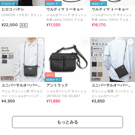
¥1500ｸｰﾎﾟﾝ
¥888ｸｰﾎﾟﾝ
¥888ｸｰﾎﾟﾝ
ヒロコ ハヤシ
ウルティマ トーキョー
ウルティマ トーキョー
COMODA（コモダ）サコッシ
ショルダーバッグ サコッシュ
ショルダーバッグ サコッシュ
ュ
牛革 ultima TOKYO アイオ
牛革 ultima TOKYO アイオ
¥22,000
¥11,550
¥16,170
11981
11982
新着
SALE
¥888ｸｰﾎﾟﾝ
ユニバーサルオーバーオール
アントラック
ユニバーサルオーバーオール
デニム サコッシュ型 ザイルコ
ショルダーバッグ サコッシュ
サコッシュ 軽量 コンパクト ミ
ード ミニショルダーバッグ デ
UNTRACK THE HELMET
ニショルダーバッグ
¥4,950
¥11,880
¥3,850
ルタサコッチ
もっとみる