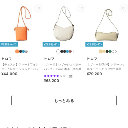
ーバッグ
本革
/
無地
/
ロゴ
/
カジュアル
/
軽量 700ｇ以下
/
2WAY以上
/
旅行・出張対応
原産国
日本製
¥2888ｸｰﾎﾟﾝ
¥2888ｸｰﾎﾟﾝ
¥2888ｸｰﾎﾟﾝ
ヒロフ
ヒロフ
ヒロフ
【チェスタ】スマートフォン
【ソーロ】レザーショルダー
【ヴィータCMH】レザーショ
用ミニレザーショルダーバッ
バッグ S 2WAY 本革（商品番
ルダーバッグ S 2WAY 本革
¥44,000
¥79,200
グ S 2WAY 本革（商品番号：
号：P25-20608）
（商品番号：P25－35530）
5.00
（
2件
）
P25-30306）
¥68,200
もっとみる