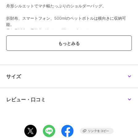
舟形シルエットでマチ幅たっぷりのショルダーバッグ。
折財布、スマートフォン、500mlのペットボトルは横向きに収納可
能。
見た目以上に収納力があるのが嬉しいポイント。
ショルダーストラップの結び目は、結び目の位置を変えることでお好
みの長さに調整可能。
半分の長さにして結び直すと肩掛けバッグに。
ショルダーストラップを外すと、大きめのポーチとしてもお使いいた
だけます。
サイズ
●ジッパー開閉
●ショルダーストラップ調整可
●裏地無し
レビュー・口コミ
※ショルダーストラップは鞄から外した状態で発送いたします。
※ホールに通しお好みの長さでお使いください。
【おすすめのご使用シーン】
お買い物やお散歩などサッとお出かけしたい時に便利な実用的なサイ
ズ。