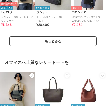
期間限定SALE
¥200ｸｰﾎﾟﾝ
¥2888ｸｰﾎﾟﾝ
30%OFF
レジスタ
ラシット
コロンビア
サコッシュ 縦型 ショルダーバ
トラベルサコッシュ（CE-
Columbia/ プライスストリー
ッグ レザー
1757）
ムサコッシュ /コロンビア
¥5,346
¥26,400
¥2,464
もっとみる
オフィスへ上質なレザートートを
¥2888ｸｰﾎﾟﾝ
¥2888ｸｰﾎﾟﾝ
¥2888ｸｰﾎﾟﾝ