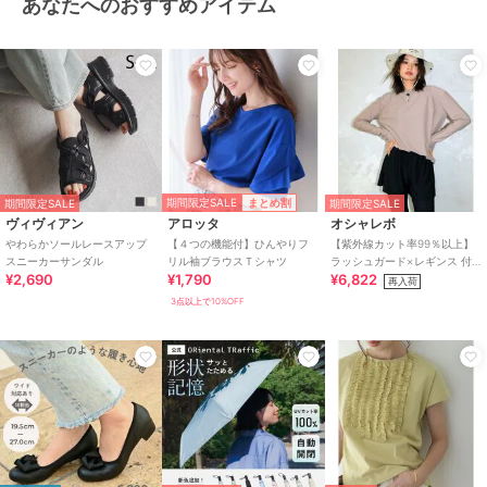
あなたへのおすすめアイテム
期間限定SALE
まとめ割
期間限定SALE
期間限定SALE
ヴィヴィアン
アロッタ
オシャレボ
やわらかソールレースアップ
【４つの機能付】ひんやりフ
【紫外線カット率99％以上】
スニーカーサンダル
リル袖ブラウスＴシャツ
ラッシュガード×レギンス 付
¥2,690
¥1,790
¥6,822
き タンキニ
再入荷
3点以上で10%OFF