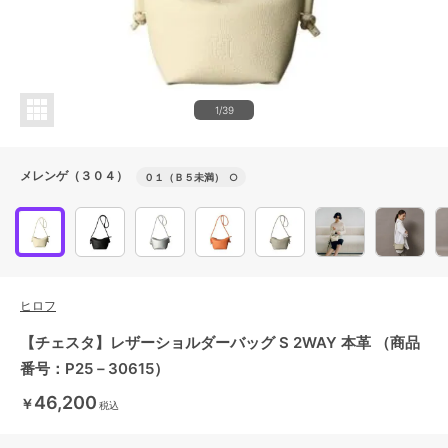
1/39
メレンゲ（３０４）
０１（Ｂ５未満）
○
ヒロフ
【チェスタ】レザーショルダーバッグ S 2WAY 本革 （商品
番号：P25－30615）
46,200
￥
税込