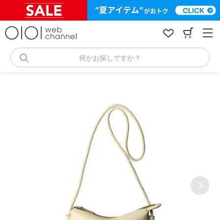
コ
ン
テ
ン
ツ
へ
何かお探しですか？
ス
キ
ッ
プ