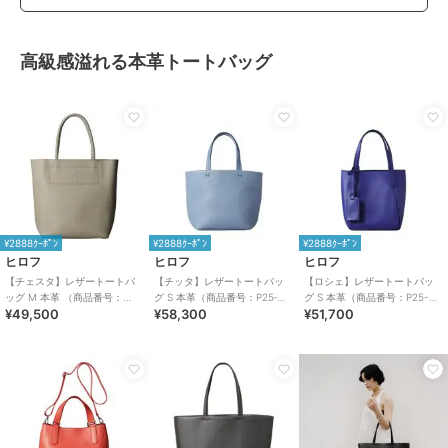
高級感溢れる本革トートバッグ
¥2888ｸｰﾎﾟﾝ
¥2888ｸｰﾎﾟﾝ
¥2888ｸｰﾎﾟﾝ
ヒロフ
ヒロフ
ヒロフ
【チェスタ】レザートートバ
【チッタ】レザートートバッ
【ロシェ】レザートートバッ
ッグ M 本革 （商品番号：
グ S 本革（商品番号：P25‐
グ S 本革（商品番号：P25-
¥49,500
¥58,300
¥51,700
P25-30008）
35550）
30903）