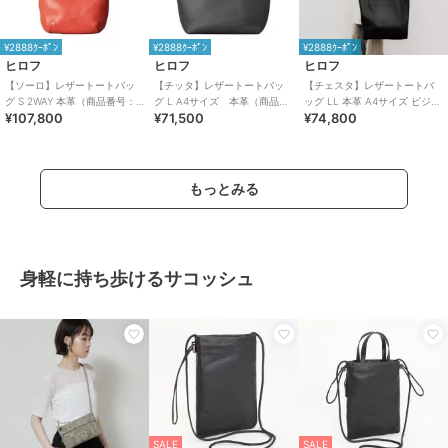
¥2888ｸｰﾎﾟﾝ
¥2888ｸｰﾎﾟﾝ
¥2888ｸｰﾎﾟﾝ
ヒロフ
ヒロフ
ヒロフ
【ソーロ】レザートートバッ
【チッタ】レザートートバッ
【チェスタ】レザートートバ
グ S 2WAY 本革（商品番号：
グ L A4サイズ 本革（商品番
ッグ LL 本革 A4サイズ ビジネ
¥107,800
¥71,500
¥74,800
P25-20434）
号：P25‐35552）
スバッグ ※WEB限定（商品番
号：P25－30630）
もっとみる
身軽に持ち歩けるサコッシュ
SALE
SALE