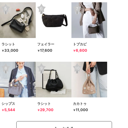
ラシット
フェイラー
トプカピ
33,000
17,600
6,600
￥
￥
￥
シップス
ラシット
カカトゥ
5,544
29,700
11,000
￥
￥
￥