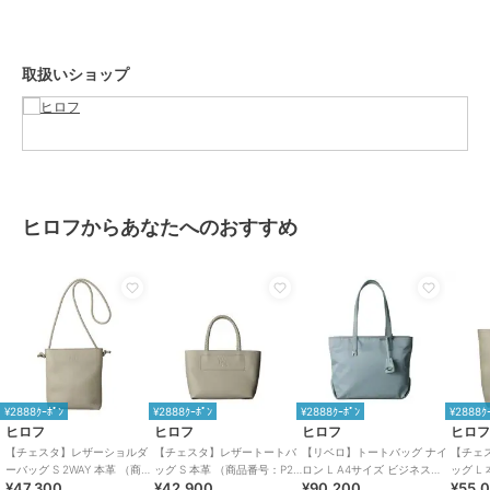
【素材】
牛革、クロームなめし、シュリンク型押し。
取扱いショップ
一枚でも伸びにくく、リッチな厚みが特徴の牛革を採用しています。
【シリーズについて】
裏地をつけず一枚革で仕上げられた軽量な国産バッグシリーズ「チェ
スタ」。
シンプルなボディに映える革を編み込んで作られた細身のハンドル
は、デザインのアクセントになっています。
ヒロフからあなたへのおすすめ
※商品ご購入時にお渡しするお買上げ証明書にお取り扱い上のご注意
とお手入れについての表示がございますのでよくお読みください。
※照明の関係により、実際よりも色味が違って見える場合がありま
す。また、パソコン・スマートフォンなどの環境により、若干製品と
画像のカラーが異なる場合もございます。
重量:約265g(サンプルサイズ)
¥2888ｸｰﾎﾟﾝ
¥2888ｸｰﾎﾟﾝ
¥2888ｸｰﾎﾟﾝ
¥2888ｸ
ヒロフ
ヒロフ
ヒロフ
ヒロ
【チェスタ】レザーショルダ
【チェスタ】レザートートバ
【リベロ】トートバッグ ナイ
【チェ
ーバッグ S 2WAY 本革 （商品
ッグ S 本革 （商品番号：P25
ロン L A4サイズ ビジネスバ
ッグ L
ブランド
ヒロフ
¥47,300
¥42,900
¥90,200
¥55,
番号：P25-30207）
－30530）
ッグ（商品番号：P25-
スバッグ