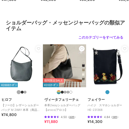
39316）
30009
ショップ
ヒロフ
商品カテゴリ
バッグ
／
ショルダーバッグ・メ
ッセンジャーバッグ
ショルダーバッグ・メッセンジャーバッグの類似ア
イテム
性別タイプ
レディース
バッグ
／
ショルダーバッグ・メ
このカテゴリーをすべてみる
ッセンジャーバッグ
カラー
メレンゲ（３０４）、ブラック
（０１９）、シルバー（００
６）、タンジェリン（３６５）、
ポタージュ（９１２）
サイズ
０１（Ｂ５未満）
期間限定SALE
素材
牛革（型押し）
¥2888ｸｰﾎﾟﾝ
¥200ｸｰﾎﾟﾝ
商品のお取り扱い方法
ヒロフ
ヴィータフェリーチェ
フェイラー
特徴
バッグ
【ソーロ】レザーショルダー
本革2wayショルダーバッグ
ハイジ スマホショルダー
本革
/
無地
/
ロゴ
/
カジュアル
バッグ M 2WAY 本革（商品番
【aroco/アロコ】
HE-231368
/
軽量 700ｇ以下
/
2WAY以上
/
¥74,800
号：P25-20609）
4.50
4.84
（
30件
）
（
19件
）
旅行・出張対応
¥11,880
¥14,300
ショルダーバッグ・メッセンジャ