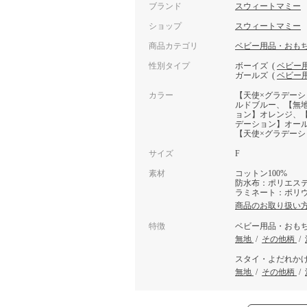
ブランド
スウィートマミー
ショップ
スウィートマミー
商品カテゴリ
ベビー用品・おも
性別タイプ
ボーイズ
(
ベビー
ガールズ
(
ベビー
カラー
【天使×グラデー
ルドブルー、【無
ョン】オレンジ、
デーション】オー
【天使×グラデー
サイズ
F
素材
コットン100%
防水布：ポリエステ
ラミネート：ポリウ
商品のお取り扱い
特徴
ベビー用品・おも
無地
/
その他柄
/
スタイ・よだれか
無地
/
その他柄
/