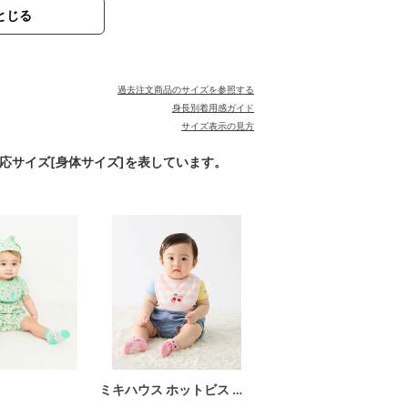
とじる
過去注文商品のサイズを参照する
身長別着用感ガイド
サイズ表示の見方
対応サイズ[身体サイズ]を表しています。
ミキハウス ホットビス …