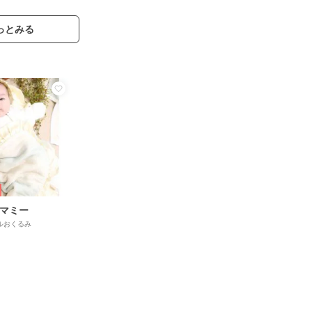
っとみる
マミー
ルおくるみ