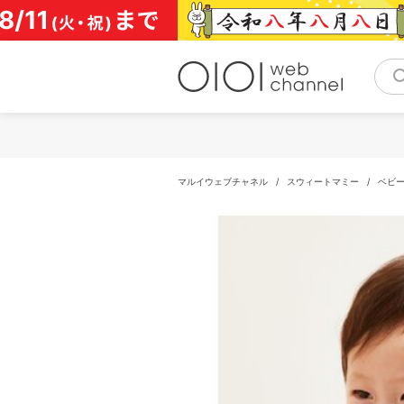
コ
ン
テ
ン
ツ
へ
ス
キ
ッ
プ
マルイウェブチャネル
/
スウィートマミー
/
ベビ