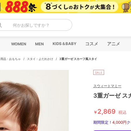
何かお探しですか？
コスメ
アニメ
KIDS＆BABY
WOMEN
MEN
ー用品・おもちゃ
/
スタイ・よだれかけ
/
3重ガーゼ スカーフ風スタイ
SALE
スウィートマミー
3重ガーゼ ス
2,869
￥
税込
期間限定！
4,000円
ク