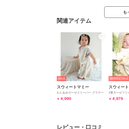
も
関連アイテム
SALE
期間限定SALE
スウィートマミー
スウィート
わたあめガーゼスリーパー グラデー
6重ガーゼフリ
ション・エンジェル
4,990
4,979
￥
￥
レビュー・口コミ