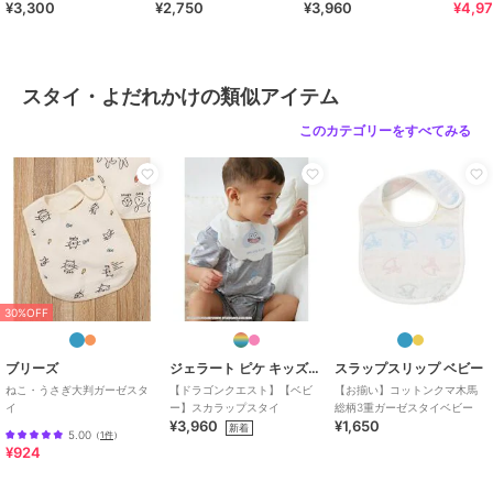
ー、【天使×グラデーション】オ
¥3,300
¥2,750
¥3,960
¥4,9
ベビー バスタオル 掛け布団
レンジ、【天使×グラデーショ
ン】ネイビー
サイズ
F
スタイ・よだれかけの類似アイテム
素材
コットン100%
このカテゴリーをすべてみる
防水布：ポリエステル100%
ラミネート：ポリウレタン100%
商品のお取り扱い方法
特徴
ベビー用品・おもちゃ
無地
/
その他柄
/
洗える
スタイ・よだれかけ
無地
/
その他柄
/
洗える
30%OFF
ブリーズ
ジェラート ピケ キッズ＆ベビー
スラップスリップ ベビー
ねこ・うさぎ大判ガーゼスタ
【ドラゴンクエスト】【ベビ
【お揃い】コットンクマ木馬
イ
ー】スカラップスタイ
総柄3重ガーゼスタイベビー
¥3,960
¥1,650
新着
5.00
（
1件
）
¥924