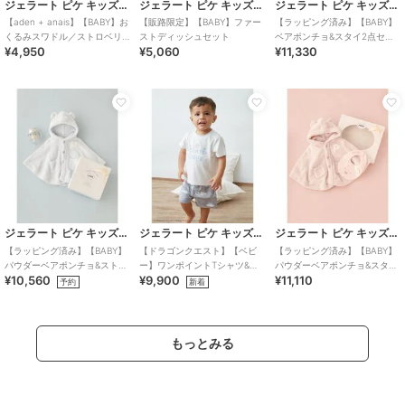
ジェラート ピケ キッズ＆ベビー
ジェラート ピケ キッズ＆ベビー
ジェラート ピケ キッズ＆ベビー
【aden + anais】【BABY】お
【販路限定】【BABY】ファー
【ラッピング済み】【BABY】
くるみスワドル／ストロベリ
ストディッシュセット
ベアポンチョ&スタイ2点セッ
¥4,950
¥5,060
¥11,330
ー・ベア／ダイナソー・ベア
ト ギフトBOX
／2枚セット BOX付き
ジェラート ピケ キッズ＆ベビー
ジェラート ピケ キッズ＆ベビー
ジェラート ピケ キッズ＆ベビー
【ラッピング済み】【BABY】
【ドラゴンクエスト】【ベビ
【ラッピング済み】【BABY】
パウダーベアポンチョ&ストロ
ー】ワンポイントTシャツ&総
パウダーベアポンチョ&スタイ
¥10,560
¥9,900
¥11,110
ーマグセット BOX付き
柄ショートパンツセット
セット BOX付き
予約
新着
もっとみる