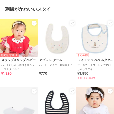
刺繍がかわいいスタイ
まとめ割
期間限定SALE
スラップスリップ ベビー
アプレ レ クール
フィヨ デュ ベベ ルダクティオン
ハート刺しゅう襟付きスカラ
ハート・デイジー刺繍スタイ
オーガニックコットンクマ刺
ップスタイベビー
しゅうスタイ
¥1,320
¥770
¥3,850
2点以上で10%OFF