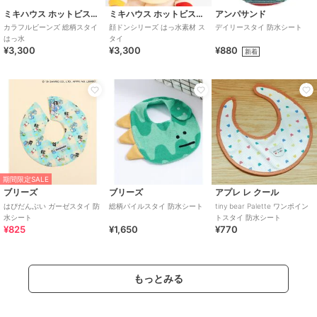
ミキハウス ホットビスケッツ
ミキハウス ホットビスケッツ
アンパサンド
カラフルビーンズ 総柄スタイ
顔ドンシリーズ はっ水素材 ス
デイリースタイ 防水シート
はっ水
タイ
¥3,300
¥3,300
¥880
新着
期間限定SALE
ブリーズ
ブリーズ
アプレ レ クール
はぴだんぶい ガーゼスタイ 防
総柄パイルスタイ 防水シート
tiny bear Palette ワンポイン
水シート
トスタイ 防水シート
¥825
¥1,650
¥770
もっとみる