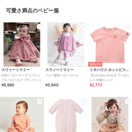
可愛さ満点のベビー服
30%OFF
スウィートマミー
スウィートマミー
ミキハウス ホットビスケッツ
5WAY ベビーケープ リバーシ
ベビー被布 ベビーコート
【Everyday Series】ワンポイ
ブル ベビーカー ブランケット
ント 半袖Tシャツ
¥6,980
¥5,940
¥2,772