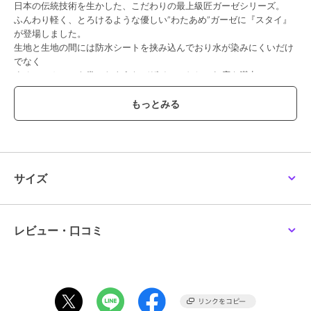
日本の伝統技術を生かした、こだわりの最上級匠ガーゼシリーズ。
ふんわり軽く、とろけるような優しい”わたあめ”ガーゼに『スタイ』
が登場しました。
生地と生地の間には防水シートを挟み込んでおり水が染みにくいだけ
でなく
まるでスカーフを巻いたようなデザインでおしゃれ度も満点♪
リバーシブルになっており、気分や好みで見た目を変えられます。
機能
その日の服装や気分に合わせて、裏表両方使えます。
スタイとしてだけでなくエアコンなどの冷え防止にもぴったり。
サイズが2段階で調節できるので、新生児の時から成長に合わせて長
く付けられます。
サイズ
素材
ふんわり触り心地抜群の3重ガーゼを使用。
生地も縫製もすべて日本国内生産で、赤ちゃんのお肌にも安心・安全
レビュー・口コミ
です。
シチュエーション
出産祝い、贈り物、ベビーギフト、クリスマスプレゼント
****************
◆ Sweet Mommy(スウィートマミー)