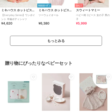
¥888ｸｰﾎﾟﾝ
SALE
ミキハウス ホットビスケッツ
ミキハウス ホットビスケッツ
スウィートマミー
【Everyday Series】ワンポイ
ツーウェイオール
ベビー袴 2ピース 女の子 男の
ント 半袖ボディシャツ
子
¥4,620
¥6,380
¥5,999
もっとみる
贈り物にぴったりなベビーセット