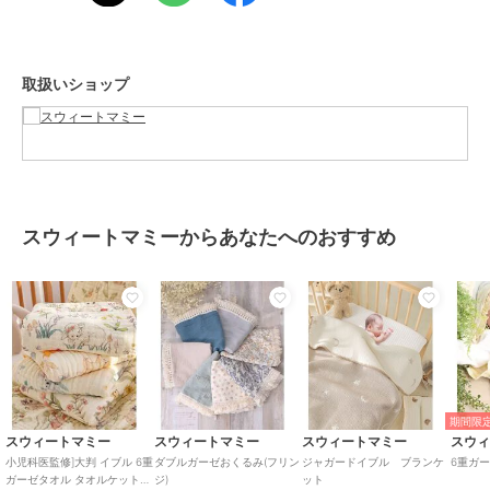
ブランド
スウィートマミー
取扱いショップ
ショップ
スウィートマミー
商品カテゴリ
ベビー用品・おもちゃ
／
スタ
イ・よだれかけ
性別タイプ
ボーイズ
ベビー用品・おもちゃ
／
スタ
スウィートマミーからあなたへのおすすめ
イ・よだれかけ
ガールズ
ベビー用品・おもちゃ
／
スタ
イ・よだれかけ
カラー
【無地×グラデーション】オール
ドブルー、【無地×グラデーショ
ン】グレー、【無地×グラデーシ
ョン】オレンジ、【無地×グラデ
期間限定
ーション】ネイビー、【天使×グ
スウィートマミー
スウィートマミー
スウィートマミー
スウ
ラデーション】オールドブルー、
小児科医監修]大判 イブル 6重
ダブルガーゼおくるみ(フリン
ジャガードイブル ブランケ
6重ガ
【天使×グラデーション】グレ
ガーゼタオル タオルケット
ジ)
ット