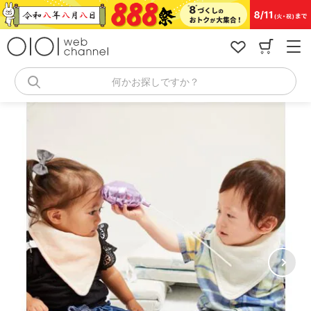
コ
ン
テ
ン
ツ
へ
何かお探しですか？
ス
キ
ッ
プ