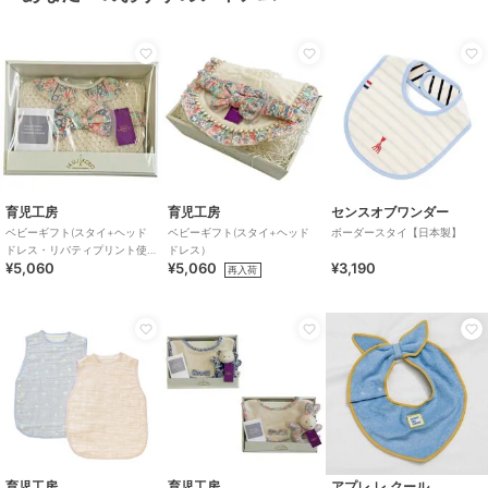
育児工房
育児工房
センスオブワンダー
ベビーギフト(スタイ+ヘッド
ベビーギフト(スタイ+ヘッド
ボーダースタイ【日本製】
ドレス・リバティプリント使
ドレス）
¥5,060
¥5,060
¥3,190
用)
再入荷
育児工房
育児工房
アプレ レ クール