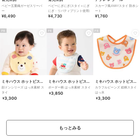
ベビー五重織ガーゼスリーパ
ベビーにぎにぎ(スタイ＋にぎ
スカーフ風4WAYスタイ 防水シ
ー
にぎ・リバティプリント使用)
ート
¥6,490
¥4,730
¥1,760
PR
PR
PR
ミキハウス ホットビスケッツ
ミキハウス ホットビスケッツ
ミキハウス ホットビスケッツ
顔ドンシリーズ はっ水素材 ス
ボーダー柄 はっ水素材 スタイ
カラフルビーンズ 総柄スタイ
タイ
はっ水
3,850
¥
3,300
3,300
¥
¥
もっとみる