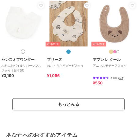
20%OFF
28%OFF
センスオブワンダー
ブリーズ
アプレ レ クール
ふわふわパイルリバーシブル
ねこ・うさぎガーゼスタイ
アニマルモチーフスタイ
スタイ【日本製】
¥3,190
¥1,056
4.60
（
5件
）
¥550
もっとみる
あなたへのおすすめアイテム