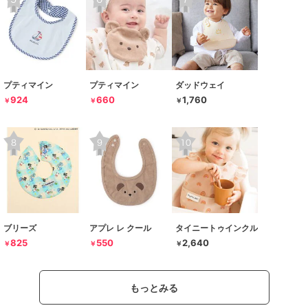
プティマイン
プティマイン
ダッドウェイ
924
660
1,760
￥
￥
￥
ブリーズ
アプレ レ クール
タイニートゥインクル
825
550
2,640
￥
￥
￥
もっとみる