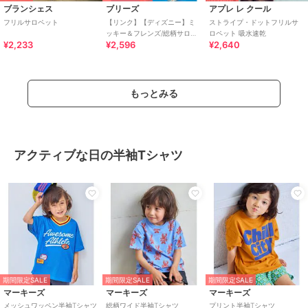
ブランシェス
ブリーズ
アプレ レ クール
フリルサロペット
【リンク】【ディズニー】ミ
ストライプ・ドットフリルサ
ッキー＆フレンズ/総柄サロペ
ロペット 吸水速乾
¥2,233
¥2,596
¥2,640
ット
もっとみる
アクティブな日の半袖Tシャツ
期間限定SALE
期間限定SALE
期間限定SALE
マーキーズ
マーキーズ
マーキーズ
メッシュワッペン半袖Tシャツ
総柄ワイド半袖Tシャツ
プリント半袖Tシャツ