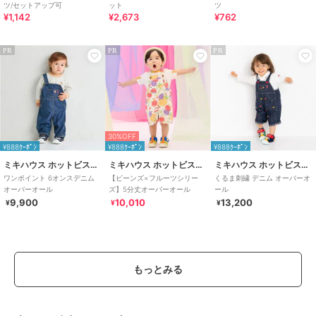
ツ/セットアップ可
ット
ツ
¥1,142
¥2,673
¥762
PR
PR
PR
30%OFF
¥888ｸｰﾎﾟﾝ
¥888ｸｰﾎﾟﾝ
¥888ｸｰﾎﾟﾝ
ミキハウス ホットビスケッツ
ミキハウス ホットビスケッツ
ミキハウス ホットビスケッツ
ワンポイント 6オンスデニム
【ビーンズ×フルーツシリー
くるま刺繍 デニム オーバーオ
オーバーオール
ズ】5分丈オーバーオール
ール
9,900
10,010
13,200
¥
¥
¥
もっとみる