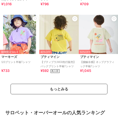
¥1,016
¥796
¥709
期間限定SALE
40%OFF
50%OFF
マーキーズ
プティマイン
プティマイン
S/Sプリント半袖Tシャツ
【プティプラ/WEB先行販売】
【接触冷感】ネップグラフィ
バックプリント半袖Tシャツ
ック半袖Tシャツ
¥733
¥592
¥1,045
再入荷
もっとみる
サロペット・オーバーオールの人気ランキング