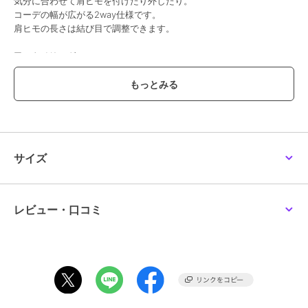
気分に合わせて肩ヒモを付けたり外したり。
コーデの幅が広がる2way仕様です。
肩ヒモの長さは結び目で調整できます。
■スタイリング
ロンTやカットソーを合わせたレイヤードスタイルがおすすめ。
一枚で存在感があるため、シンプルなインナー合わせでもコーデが決
まります。
季節に応じてインナーを変えることで、ロングシーズン活躍します。
■生地感
表面に凹凸のあるワッフル素材を使用。
サイズ
伸びがよく、やわらかな肌触りで着心地も快適。
程よい厚みで、季節の変わり目にも使いやすい生地感です。
＋＋＋＋＋＋＋＋＋＋＋＋＋＋＋＋＋＋＋＋＋＋＋＋
透け感：なし
レビュー・口コミ
伸縮：あり
厚み：普通
＋＋＋＋＋＋＋＋＋＋＋＋＋＋＋＋＋＋＋＋＋＋＋＋
※ウエストゴム（ゴム穴あり）
※ネームタグ付き
[柄について]