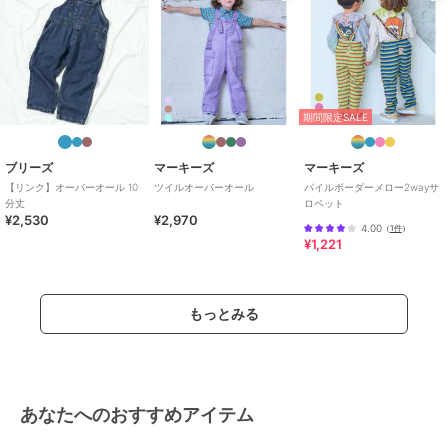
る
/
ストレートパンツ
サロペット・オーバーオール
綿100％
/
花柄
/
その他柄
/
洗え
る
/
ストレートパンツ
期間限定SALE
原産国
バングラデシュ製
ブリーズ
マーキーズ
マーキーズ
【リンク】オーバーオール 10
ツイルオーバーオール
パイルボーダーメロー2wayサ
分丈
ロペット
¥2,530
¥2,970
4.00
（
1件
）
¥1,221
もっとみる
あなたへのおすすめアイテム