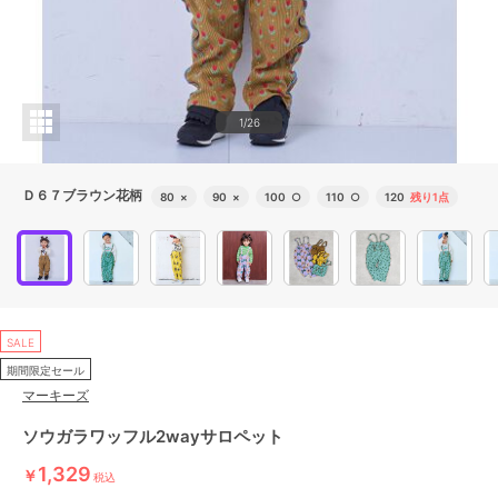
1/26
Ｄ６７ブラウン花柄
80
×
90
×
100
○
110
○
120
残り1点
SALE
期間限定セール
マーキーズ
ソウガラワッフル2wayサロペット
1,329
￥
税込