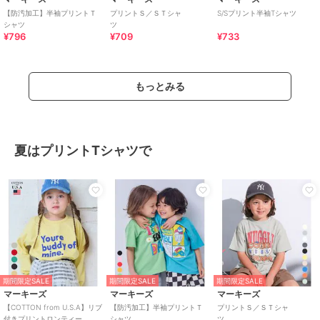
【防汚加工】半袖プリントＴ
プリントＳ／ＳＴシャ
S/Sプリント半袖Tシャツ
シャツ
ツ
¥796
¥709
¥733
もっとみる
夏はプリントTシャツで
期間限定SALE
期間限定SALE
期間限定SALE
マーキーズ
マーキーズ
マーキーズ
【COTTON from U.S.A】リブ
【防汚加工】半袖プリントＴ
プリントＳ／ＳＴシャ
付きプリントロンティー
シャツ
ツ