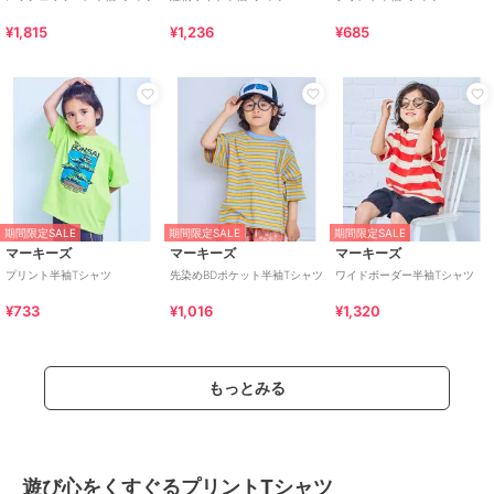
¥1,815
¥1,236
¥685
期間限定SALE
期間限定SALE
期間限定SALE
マーキーズ
マーキーズ
マーキーズ
プリント半袖Tシャツ
先染めBDポケット半袖Tシャツ
ワイドボーダー半袖Tシャツ
¥733
¥1,016
¥1,320
もっとみる
遊び心をくすぐるプリントTシャツ