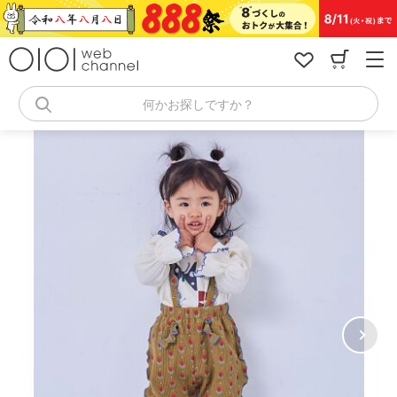
コ
ン
テ
ン
ツ
へ
何かお探しですか？
ス
キ
ッ
プ