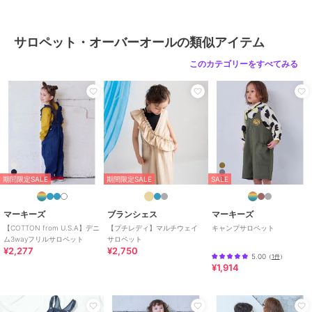
ブランド
マーキーズ
ショップ
マーキーズ
サロペット・オーバーオールの類似アイテム
商品カテゴリ
オールインワン・サロペット
／
このカテゴリーをすべてみる
サロペット・オーバーオール
性別タイプ
ボーイズ
オールインワン・サロペット
／
サロペット・オーバーオール
ガールズ
オールインワン・サロペット
／
サロペット・オーバーオール
期間限定SALE
期間限定SALE
SALE
カラー
Ｄ６７ブラウン花柄、Ｅ６４グリ
ーン総柄、Ｆ３４イエロー総柄、
Ｈ３４ラベンダー総柄
マーキーズ
ブランシェス
マーキーズ
【COTTON from U.S.A】デニ
【プチレディ】マルチウェイ
キャンプサロペット
サイズ
80,90,100,110,120
ム3wayフリルサロペット
サロペット
¥2,277
¥2,750
素材
[本体:綿100%]
5.00
（
1件
）
¥1,914
商品のお取り扱い方法
特徴
オールインワン・サロペット
綿100％
/
花柄
/
その他柄
/
洗え