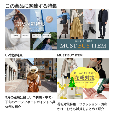
この商品に関連する特集
UV対策特集
MUST BUY ITEM
9月の服装は難しい？初旬・中旬・
下旬のコーディネートポイント＆具
花粉対策特集 ファッション・お出
体例を紹介
かけ・おうち雑貨をまとめて紹介