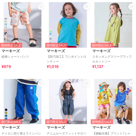
期間限定SALE
期間限定SALE
期間限定SALE
マーキーズ
マーキーズ
マーキーズ
総柄ショートパンツ
【防汚加工】ワンポイントロ
スモッキングスリーブワッフ
ンティー
ルカットソー
¥979
¥1,016
¥1,137
期間限定SALE
期間限定SALE
期間限定SALE
マーキーズ
マーキーズ
マーキーズ
ナイロン切り替えラインパン
デニムルーズフィットサロペ
【接触冷感】プリントTシャ