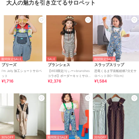
大人の魅力を引き立てるサロペット
期間限定SALE
SALE
期間限定SALE
ブリーズ
ブランシェス
スラップスリップ
I'm Jelly 加工ショートサロペ
【WEB限定/りぃー×branshes
恐竜くるま宇宙船総柄7分丈サ
ット
コラボ】ボーダーキャミサロ
ロペット(80~110cm)
¥1,716
¥2,376
¥1,584
ペット
30%OFF
期間限定SALE
20%OFF