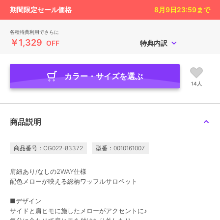
期間限定セール価格
8月9日23:59
まで
各種特典利用でさらに
￥1,329
OFF
特典内訳
カラー・サイズを選ぶ
14人
商品説明
商品番号：CG022-83372
型番：0010161007
肩紐あり/なしの2WAY仕様
配色メローが映える総柄ワッフルサロペット
■デザイン
サイドと肩ヒモに施したメローがアクセントに♪