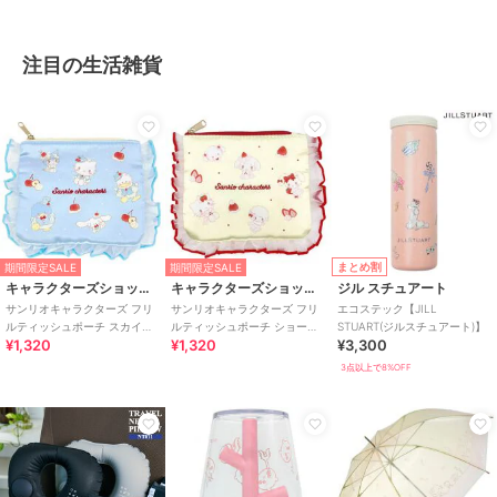
注目の生活雑貨
まとめ割
期間限定SALE
期間限定SALE
キャラクターズショップ ラフラフ
キャラクターズショップ ラフラフ
ジル スチュアート
サンリオキャラクターズ フリ
サンリオキャラクターズ フリ
エコステック【JILL
ルティッシュポーチ スカイブ
ルティッシュポーチ ショート
STUART(ジルスチュアート)】
¥1,320
¥1,320
¥3,300
ルーチェリーケーキ
ケーキ スウィートケーキコレ
クション
3点以上で8%OFF