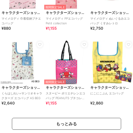
期間限定SALE
キャラクターズショップ ラフラフ
キャラクターズショップ ラフラフ
キャラクターズショップ ラフラフ
マイメロディ 巾着収納プチエ
マイメロディ PPエコバッグ
マイメロディ ぬいぐるみエコ
コバッグ
Petit collection
バッグ くすみレトロ
¥880
¥1,155
¥2,750
期間限定SALE
キャラクターズショップ ラフラフ
キャラクターズショップ ラフラフ
キャラクターズショップ ラフラフ
くらはしれい×サンリオキャラ
スヌーピー ポリエチレンエコ
にこにこぷん エコバッグ
クターズ エコバッグ AS BEG
バッグ PEANUTS プチコレク
¥2,640
¥1,155
¥2,860
ション 75周年
もっとみる