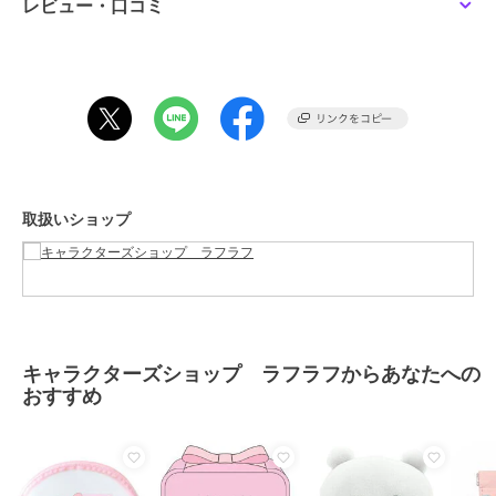
レビュー・口コミ
この商品は、不良品のみ返品を承ります
ブランド
キャラクターズショップ ラフラ
フ
ショップ
キャラクターズショップ ラフラ
フ
商品カテゴリ
ステーショナリー・バラエティ雑
取扱いショップ
貨
／
キャラクターグッズ
性別タイプ
レディース
ステーショナリー・バラエティ雑
貨
／
キャラクターグッズ
メンズ
ステーショナリー・バラエティ雑
貨
／
キャラクターグッズ
キャラクターズショップ ラフラフからあなたへの
おすすめ
カラー
＊＊
サイズ
★★