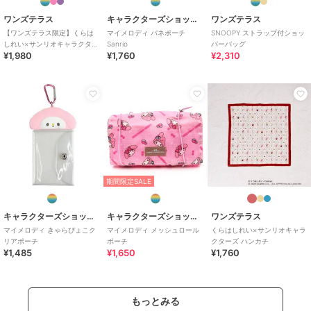
ワンズテラス
キャラクターズショップ ラフラフ
ワンズテラス
【ワンズテラス限定】くらは
マイメロディ バネポーチ
SNOOPY ストラップ付ショッ
しれい×サンリオキャラクター
Sanrio
パーバッグ
¥1,980
¥1,760
¥2,310
ズ エコバッグ
期間限定SALE
キャラクターズショップ ラフラフ
キャラクターズショップ ラフラフ
ワンズテラス
マイメロディ きゃらぴょこク
マイメロディ メッシュロール
くらはしれい×サンリオキャラ
リアポーチ
ポーチ
クターズ ハンカチ
¥1,485
¥1,650
¥1,760
もっとみる