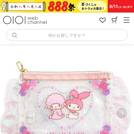
コ
ン
テ
ン
ツ
へ
何かお探しですか？
ス
キ
ッ
プ