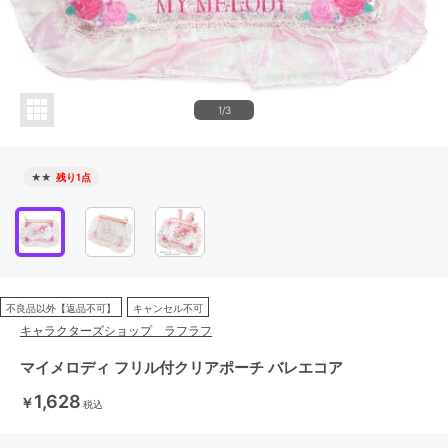
1/3
★★
残り1点
不良品以外【返品不可】
キャンセル不可
キャラクターズショップ ラフラフ
マイメロディ フリル付クリアポーチ バレエコア
1,628
￥
税込