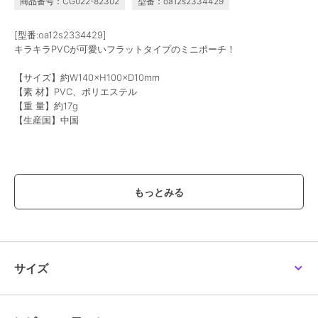
商品番号：CG022-82302
型番：oa12s2334429
[型番:oa12s2334429]
キラキラPVCが可愛いフラットタイプのミニポーチ！
【サイズ】約W140×H100×D10mm
【素 材】PVC、ポリエステル
【重 量】約17g
【生産国】中国
【価格改定のお知らせ】
こちらの商品は価格改定を実施させていただきます。
お届けする商品についているタグが旧価格の場合がございますが
現在表示されているサイト表示価格が正しい販売価格です｡
予めご了承いただきますよう､お願い申し上げます｡
サイズ
※画像はあくまでも商品イメージになります。
実際の商品と色や仕様が異なる場合がありますので、予め御了承くだ
さい。