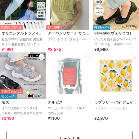
期間限定SALE
35%OFF
¥888ｸｰﾎﾟﾝ
オリエンタルトラフィック
アーバンリサーチ サニーレーベル
velikoko(ヴェリココ）
遮光率100％ 自動開閉 男女兼
フロントフリルプルオーバー
ゆったり幅もある2wayパンプ
用【26春夏新作】ワンタッチ
ス(3.0cmヒール)[19.5~27cm]
¥1,991
¥3,575
¥6,990
晴雨兼用 折りたたみ傘 /G-
ラクチンきれいシューズ
0601
期間限定SALE
¥500ｸｰﾎﾟﾝ
モズ
オルビス
ラブラリー バイ フェイラー
【moz人気No.1サンダル】
エッセンスインヘアミルク
レモンドット ハンカチ
〔軽量〕厚底で美脚＆歩きや
つめかえ用
¥3,190
¥1,100
¥2,970
すい！疲れにくいフィット感
のスポーツサンダル
もっとみる