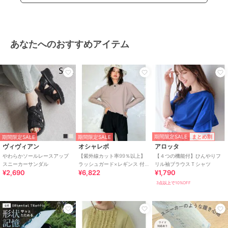
あなたへのおすすめアイテム
期間限定SALE
まとめ割
期間限定SALE
期間限定SALE
ヴィヴィアン
オシャレボ
アロッタ
やわらかソールレースアップ
【紫外線カット率99％以上】
【４つの機能付】ひんやりフ
スニーカーサンダル
ラッシュガード×レギンス 付
リル袖ブラウスＴシャツ
¥2,690
¥6,822
¥1,790
き タンキニ
3点以上で10%OFF