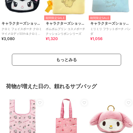
期間限定SALE
期間限定SALE
キャラクターズショップ ラフラフ
キャラクターズショップ ラフラフ
キャラクターズショップ ラフラフ
クロミ フェイスポーチ クロミ
ポムポムプリン コスメポーチ
ミリミリ フラットポーチ パン
マイメロディ50th＆クロミ
クッションリボンシリーズ
ダ
¥3,080
¥1,320
¥1,056
20th
もっとみる
荷物が増えた日の、頼れるサブバッグ