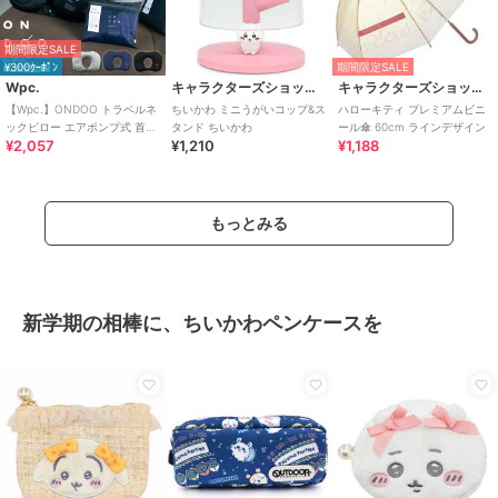
期間限定SALE
¥300ｸｰﾎﾟﾝ
期間限定SALE
Wpc.
キャラクターズショップ ラフラフ
キャラクターズショップ ラフラフ
【Wpc.】ONDOO トラベルネ
ちいかわ ミニうがいコップ&ス
ハローキティ プレミアムビニ
ックピロー エアポンプ式 首枕
タンド ちいかわ
ール傘 60cm ラインデザイン
¥2,057
¥1,210
¥1,188
携帯枕 コンパクト 収納袋付き
もっとみる
新学期の相棒に、ちいかわペンケースを