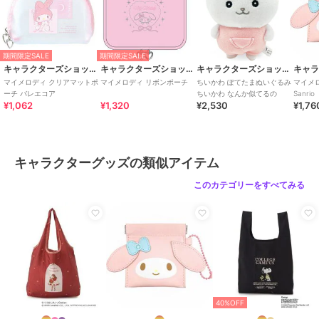
期間限定SALE
期間限定SALE
キャラクターズショップ ラフラフ
キャラクターズショップ ラフラフ
キャラクターズショップ ラフラフ
マイメロディ クリアマットポ
マイメロディ リボンポーチ
ちいかわ ぽてたまぬいぐるみ
マイメ
ーチ バレエコア
ちいかわ なんか似てるの
Sanrio
¥1,062
¥1,320
¥2,530
¥1,76
キャラクターグッズの類似アイテム
このカテゴリーをすべてみる
40%OFF