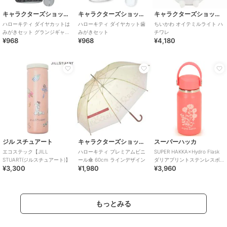
キャラクターズショップ ラフラフ
キャラクターズショップ ラフラフ
キャラクターズショップ ラフラフ
ハローキティ ダイヤカットは
ハローキティ ダイヤカット歯
ちいかわ オイテミルライト ハ
みがきセット グランジギャル
みがきセット
チワレ
¥968
¥968
¥4,180
ラブギャルモード
ジル スチュアート
キャラクターズショップ ラフラフ
スーパーハッカ
エコステック【JILL
ハローキティ プレミアムビニ
SUPER HAKKA×Hydro Flask
STUART(ジルスチュアート)】
ール傘 60cm ラインデザイン
ダリアプリントステンレスボ
¥3,300
¥1,980
¥3,960
トル 200
もっとみる