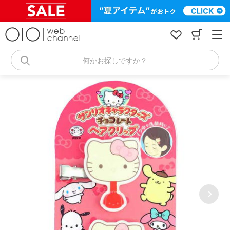
コ
ン
テ
ン
ツ
へ
何かお探しですか？
ス
キ
ッ
プ