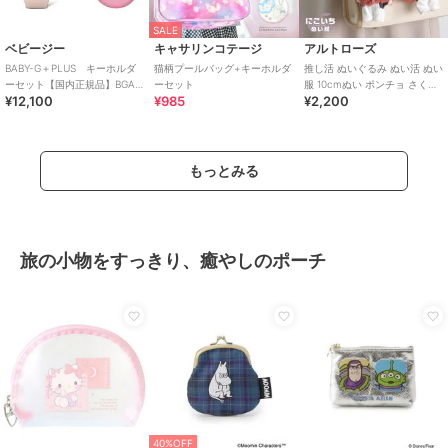
SALE
ベビージー
キャサリンコテージ
アルトローズ
BABY-G＋PLUS キーホルダ
猫柄プールバッグ+キーホルダ
推し活 ぬいぐるみ ぬい活 ぬい
ーセット【国内正規品】BGA-
ーセット
服 10cmぬい ポンチョ さくら
¥12,100
¥985
¥2,200
15K-4AJR
んぼ チェリー キーホルダー
もっとみる
旅の小物をすっきり、癒やしのポーチ
40%OFF