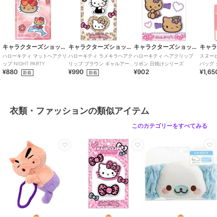
キャラクターズショップ ラフラフ
キャラクターズショップ ラフラフ
キャラクターズショップ ラフラフ
ハローキティ マットヘアクリ
ハローキティ ラメキラヘアク
ハローキティ ヘアクリップ
スヌー
ップ NIGHT PARTY
リップ ブラウン ギャルアー
リボン 日焼けシリーズ
バッグ 
¥880
¥990
¥902
¥1,65
ト
チコレ
新着
新着
衣類・ファッションの類似アイテム
このカテゴリーをすべてみる