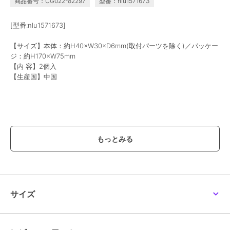
商品番号：CG022-82297
型番：nlu1571673
[型番:nlu1571673]
【サイズ】本体：約H40×W30×D6mm(取付パーツを除く)／パッケー
ジ：約H170×W75mm
【内 容】2個入
【生産国】中国
【価格改定のお知らせ】
こちらの商品は価格改定を実施させていただきます。
お届けする商品についているタグが旧価格の場合がございますが
現在表示されているサイト表示価格が正しい販売価格です｡
予めご了承いただきますよう､お願い申し上げます｡
※画像はあくまでも商品イメージになります。
サイズ
実際の商品と色や仕様が異なる場合がありますので、予め御了承くだ
さい。