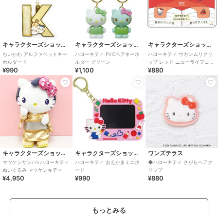
キャラクターズショップ ラフラフ
キャラクターズショップ ラフラフ
キャラクターズショップ ラフラフ
ちいかわ アルファベットキー
ハローキティ PVCペアキーホ
ハローキティ ウカンムリクリ
ホルダー K
ルダー グリーン
ップ レッド ニューライフコレ
¥990
¥1,100
¥880
クション
キャラクターズショップ ラフラフ
キャラクターズショップ ラフラフ
ワンズテラス
マツケンサンバ×ハローキティ
ハローキティ おえかきミニボ
◆ハローキティ さがらヘアク
ぬいぐるみ マツケンキティ
ード
リップ
¥4,950
¥990
¥880
もっとみる