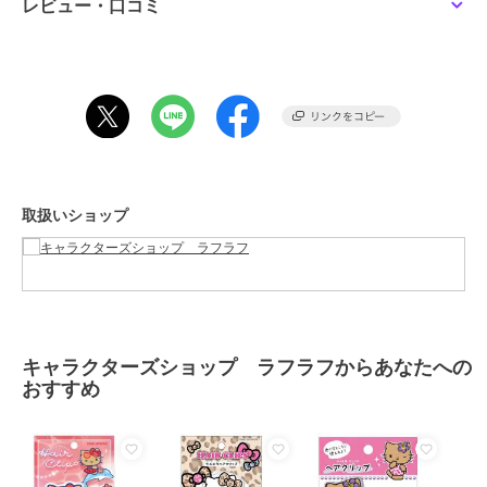
レビュー・口コミ
この商品は、不良品のみ返品を承ります
ブランド
キャラクターズショップ ラフラ
フ
ショップ
キャラクターズショップ ラフラ
フ
商品カテゴリ
すべての衣類・ファッション
／
衣類・ファッション
取扱いショップ
性別タイプ
レディース
すべての衣類・ファッション
／
衣類・ファッション
メンズ
すべての衣類・ファッション
／
衣類・ファッション
キャラクターズショップ ラフラフからあなたへの
カラー
＊＊
おすすめ
サイズ
★★