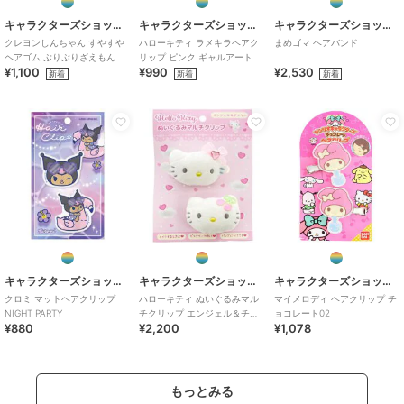
キャラクターズショップ ラフラフ
キャラクターズショップ ラフラフ
キャラクターズショップ ラフラフ
クレヨンしんちゃん すやすや
ハローキティ ラメキラヘアク
まめゴマ ヘアバンド
ヘアゴム ぶりぶりざえもん
リップ ピンク ギャルアート
¥1,100
¥990
¥2,530
新着
新着
新着
キャラクターズショップ ラフラフ
キャラクターズショップ ラフラフ
キャラクターズショップ ラフラフ
クロミ マットヘアクリップ
ハローキティ ぬいぐるみマル
マイメロディ ヘアクリップ チ
NIGHT PARTY
チクリップ エンジェル＆チェ
ョコレート02
¥880
¥2,200
¥1,078
リー
もっとみる