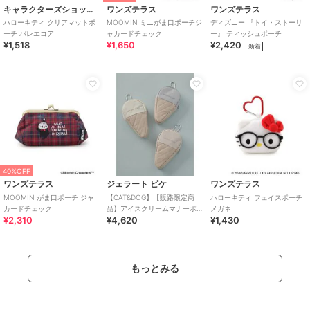
キャラクターズショップ ラフラフ
ワンズテラス
ワンズテラス
ハローキティ クリアマットポ
MOOMIN ミニがま口ポーチジ
ディズニー 『トイ・ストーリ
ーチ バレエコア
ャカードチェック
ー』 ティッシュポーチ
¥1,518
¥1,650
¥2,420
新着
40%OFF
ワンズテラス
ジェラート ピケ
ワンズテラス
MOOMIN がま口ポーチ ジャ
【CAT&DOG】【販路限定商
ハローキティ フェイスポーチ
カードチェック
品】アイスクリームマナーポ
メガネ
¥2,310
¥4,620
¥1,430
ーチ
もっとみる