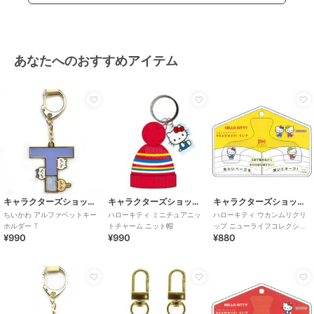
あなたへのおすすめアイテム
キャラクターズショップ ラフラフ
キャラクターズショップ ラフラフ
キャラクターズショップ ラフラフ
ちいかわ アルファベットキー
ハローキティ ミニチュアニッ
ハローキティ ウカンムリクリ
ホルダー T
トチャーム ニット帽
ップ ニューライフコレクショ
¥990
¥990
¥880
ン