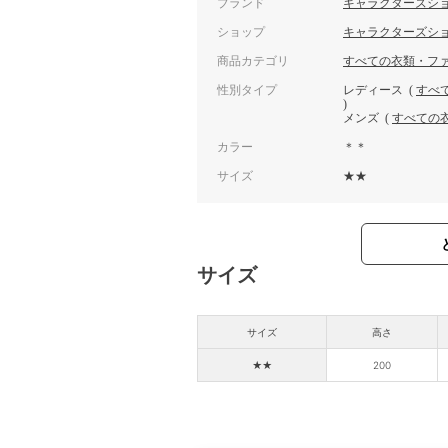
ブランド
キャラクターズシ
ショップ
キャラクターズシ
商品カテゴリ
すべての衣類・フ
性別タイプ
レディース
(
すべ
)
メンズ
(
すべての
カラー
＊＊
サイズ
★★
サイズ
サイズ
高さ
★★
200