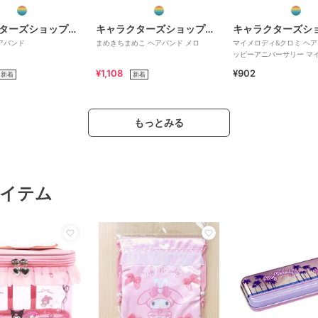
キャラクターズショップ ラフラフ
キャラクターズショップ ラフラフ
アバンド
まめきちまめこ ヘアバンド メロ
マイメロディ&クロミ ヘア
ッピーアニバーサリー マイ
周年&クロミ20周年
¥1,108
¥902
新着
新着
もっとみる
イテム