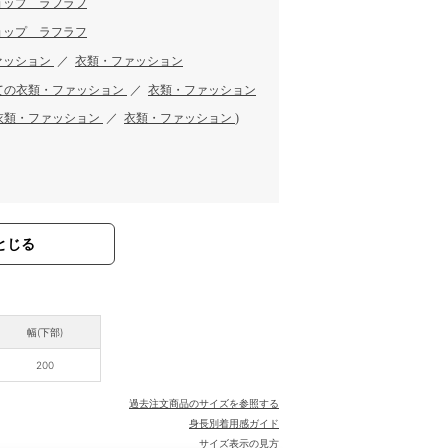
ョップ ラフラフ
ョップ ラフラフ
ァッション
／
衣類・ファッション
ての衣類・ファッション
／
衣類・ファッション
衣類・ファッション
／
衣類・ファッション
)
とじる
幅(下部)
200
過去注文商品のサイズを参照する
身長別着用感ガイド
サイズ表示の見方