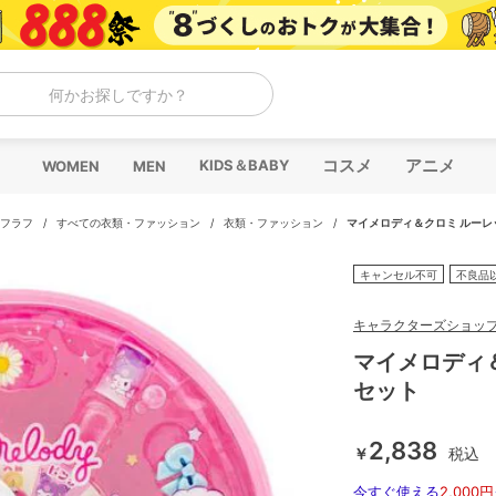
何かお探しですか？
コスメ
アニメ
KIDS＆BABY
WOMEN
MEN
ラフラフ
/
すべての衣類・ファッション
/
衣類・ファッション
/
マイメロディ＆クロミ ルーレ
キャンセル不可
不良品
キャラクターズショッ
マイメロディ
セット
2,838
￥
税込
今すぐ使える
2,000円