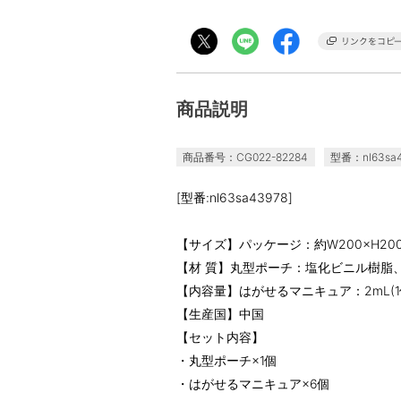
商品説明
商品番号：CG022-82284
型番：nl63sa
[型番:nl63sa43978]
【サイズ】パッケージ：約W200×H200
【材 質】丸型ポーチ：塩化ビニル樹脂
【内容量】はがせるマニキュア：2mL(1
【生産国】中国
【セット内容】
・丸型ポーチ×1個
・はがせるマニキュア×6個