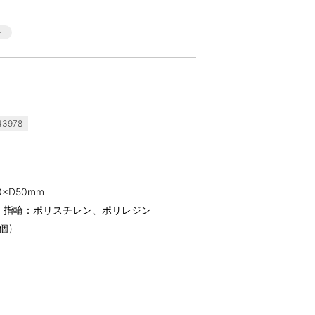
43978
×D50mm
、指輪：ポリスチレン、ポリレジン
個)