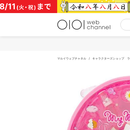
コ
ン
テ
ン
ツ
へ
ス
キ
ッ
プ
マルイウェブチャネル
/
キャラクターズショップ 