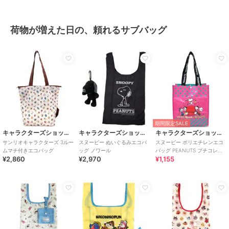
荷物が増えた日の、頼れるサブバッグ
期間限定SALE
キャラクターズショップ ラフラフ
キャラクターズショップ ラフラフ
キャラクターズショップ ラフラフ
サンリオキャラクターズ 3ルー
スヌーピー ぬいぐるみエコバ
スヌーピー ポリエチレンエコ
ムマチ付きエコバッグ
ッグ ノワール
バッグ PEANUTS プチコレク
¥2,860
¥2,970
¥1,155
ション 75周年