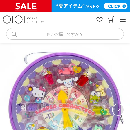
コ
ン
テ
ン
ツ
へ
何かお探しですか？
ス
キ
ッ
プ