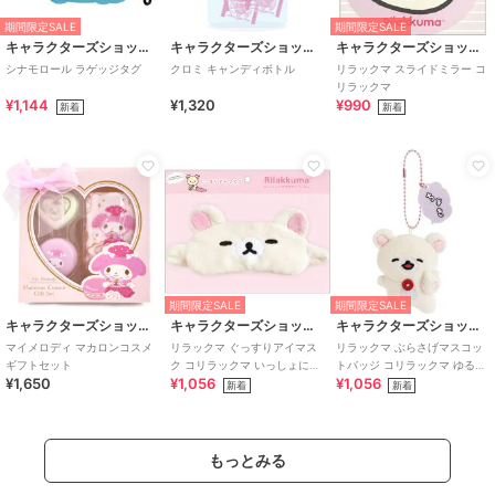
期間限定SALE
期間限定SALE
キャラクターズショップ ラフラフ
キャラクターズショップ ラフラフ
キャラクターズショップ ラフラフ
シナモロール ラゲッジタグ
クロミ キャンディボトル
リラックマ スライドミラー コ
リラックマ
¥1,144
¥1,320
¥990
新着
新着
期間限定SALE
期間限定SALE
キャラクターズショップ ラフラフ
キャラクターズショップ ラフラフ
キャラクターズショップ ラフラフ
マイメロディ マカロンコスメ
リラックマ ぐっすりアイマス
リラックマ ぶらさげマスコッ
ギフトセット
ク コリラックマ いっしょにす
トバッジ コリラックマ ゆるゆ
¥1,650
¥1,056
¥1,056
やすやシリーズ
るぽかぽか
新着
新着
もっとみる