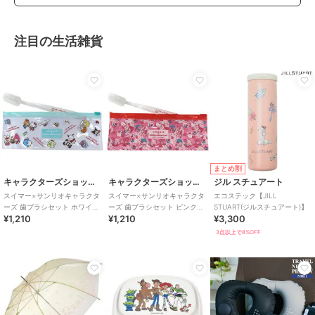
注目の生活雑貨
まとめ割
キャラクターズショップ ラフラフ
キャラクターズショップ ラフラフ
ジル スチュアート
スイマー×サンリオキャラクタ
スイマー×サンリオキャラクタ
エコステック【JILL
ーズ 歯ブラシセット ホワイト
ーズ 歯ブラシセット ピンク
STUART(ジルスチュアート)】
¥1,210
¥1,210
¥3,300
SWIMMER×SANRIO
SWIMMER×SANRIO
3点以上で8%OFF