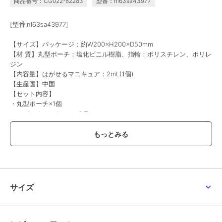
商品番号：CG022-82283
型番：nl63sa43977
[型番:nl63sa43977]
【サイズ】パッケージ：約W200×H200×D50mm
【材 質】丸型ポーチ：塩化ビニル樹脂、指輪：ポリスチレン、ポリレ
ジン
【内容量】はがせるマニキュア：2mL(1個)
【生産国】中国
【セット内容】
・丸型ポーチ×1個
・はがせるマニキュア×6個
・指輪×6個
・ルーレット×1個
【価格改定のお知らせ】
サイズ
こちらの商品は価格改定を実施させていただきます。
お届けする商品についているタグが旧価格の場合がございますが
現在表示されているサイト表示価格が正しい販売価格です｡