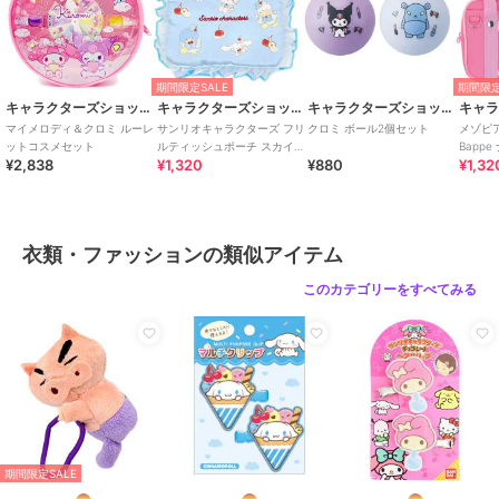
カラー
＊＊
サイズ
★★
期間限定SALE
期間限定
キャラクターズショップ ラフラフ
キャラクターズショップ ラフラフ
キャラクターズショップ ラフラフ
マイメロディ＆クロミ ルーレ
サンリオキャラクターズ フリ
クロミ ボール2個セット
メゾピ
ットコスメセット
ルティッシュポーチ スカイブ
Bapp
¥2,838
¥1,320
¥880
¥1,32
ルーチェリーケーキ
After s
衣類・ファッションの類似アイテム
このカテゴリーをすべてみる
期間限定SALE