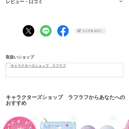
予めご了承いただきますよう､お願い申し上げます｡
レビュー・口コミ
※画像はあくまでも商品イメージになります。
実際の商品と色や仕様が異なる場合がありますので、予め御了承くだ
さい。
この商品は、不良品のみ返品を承ります
ブランド
キャラクターズショップ ラフラ
取扱いショップ
フ
ショップ
キャラクターズショップ ラフラ
フ
商品カテゴリ
すべての衣類・ファッション
／
衣類・ファッション
性別タイプ
レディース
キャラクターズショップ ラフラフからあなたへの
すべての衣類・ファッション
／
おすすめ
衣類・ファッション
メンズ
すべての衣類・ファッション
／
衣類・ファッション