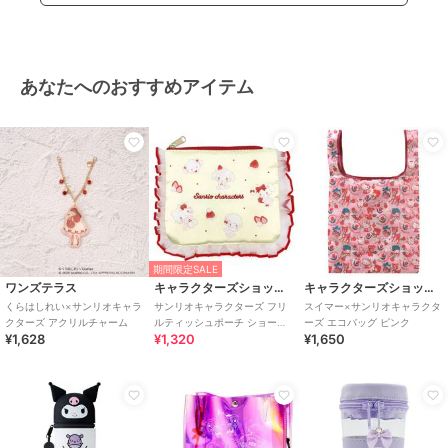
あなたへのおすすめアイテム
期間限定SALE
ワンズテラス
キャラクターズショップ ラフラフ
キャラクターズショップ ラフラフ
くらはしれい×サンリオキャラ
サンリオキャラクターズ フリ
スイマー×サンリオキャラクタ
クターズ アクリルチャーム
ルティッシュポーチ ショート
ーズ エコバッグ ピンク
¥1,628
¥1,320
¥1,650
ケーキ スウィートケーキコレ
クション