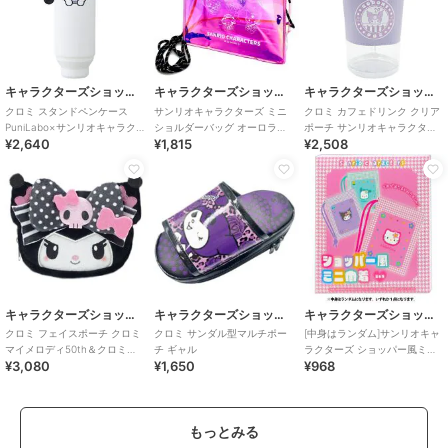
キャラクターズショップ ラフラフ
キャラクターズショップ ラフラフ
キャラクターズショップ ラフラフ
クロミ スタンドペンケース
サンリオキャラクターズ ミニ
クロミ カフェドリンク クリア
PuniLabo×サンリオキャラク
ショルダーバッグ オーロラピ
ポーチ サンリオキャラクター
¥2,640
¥1,815
¥2,508
ターズ
ンク フェス
ズ
キャラクターズショップ ラフラフ
キャラクターズショップ ラフラフ
キャラクターズショップ ラフラフ
クロミ フェイスポーチ クロミ
クロミ サンダル型マルチポー
[中身はランダム]サンリオキャ
マイメロディ50th＆クロミ
チ ギャル
ラクターズ ショッパー風ミニ
¥3,080
¥1,650
¥968
20th
巾着
もっとみる