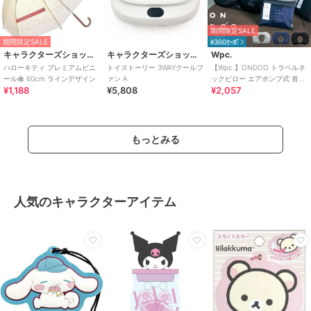
期間限定SALE
期間限定SALE
¥300ｸｰﾎﾟﾝ
キャラクターズショップ ラフラフ
キャラクターズショップ ラフラフ
Wpc.
ハローキティ プレミアムビニ
トイストーリー 3WAYクールフ
【Wpc.】ONDOO トラベルネ
ール傘 60cm ラインデザイン
ァン A
ックピロー エアポンプ式 首枕
¥1,188
¥5,808
¥2,057
携帯枕 コンパクト 収納袋付き
もっとみる
人気のキャラクターアイテム