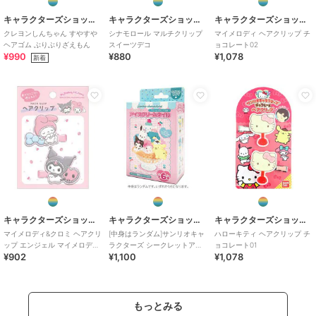
キャラクターズショップ ラフラフ
キャラクターズショップ ラフラフ
キャラクターズショップ ラフラフ
クレヨンしんちゃん すやすや
シナモロール マルチクリップ
マイメロディ ヘアクリップ チ
ヘアゴム ぶりぶりざえもん
スイーツデコ
ョコレート02
¥990
¥880
¥1,078
新着
キャラクターズショップ ラフラフ
キャラクターズショップ ラフラフ
キャラクターズショップ ラフラフ
マイメロディ&クロミ ヘアクリ
[中身はランダム]サンリオキャ
ハローキティ ヘアクリップ チ
ップ エンジェル マイメロディ
ラクターズ シークレットアイ
ョコレート01
¥902
¥1,100
¥1,078
50周年&クロミ20周年
スクリームネイル
もっとみる