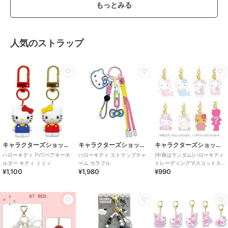
もっとみる
人気のストラップ
キャラクターズショップ ラフラフ
キャラクターズショップ ラフラフ
キャラクターズショップ ラフラフ
ハローキティ PVCペアキーホ
ハローキティ ストラップチャ
[中身はランダム]ハローキティ
ルダー キティ ミミィ
ーム カラフル
トレーディングマスコットス
¥1,100
¥1,980
¥990
トラップ