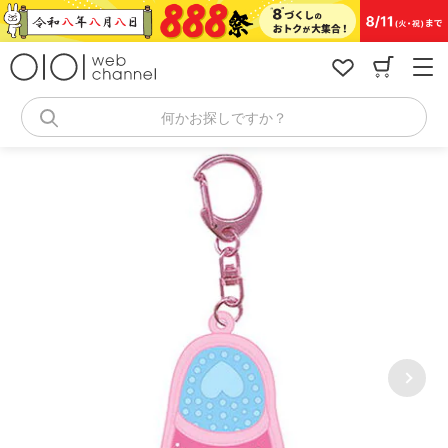
コ
ン
テ
ン
ツ
へ
何かお探しですか？
ス
キ
ッ
プ