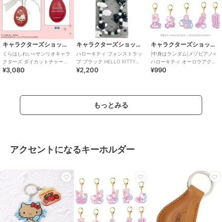
キャラクターズショップ ラフラフ
キャラクターズショップ ラフラフ
キャラクターズショップ ラフラフ
くらはしれい×サンリオキャラ
ハローキティ フォンストラッ
[中身はランダム]メゾピアノ×
クターズ ダイカットチャーム
プ ブラック HELLO KITTY
ハローキティ オーロラアクリ
¥3,080
¥2,200
¥990
ハローキティ RED
BLACK ANGEL
ルキーホルダーVol.2
もっとみる
アクセントになるキーホルダー