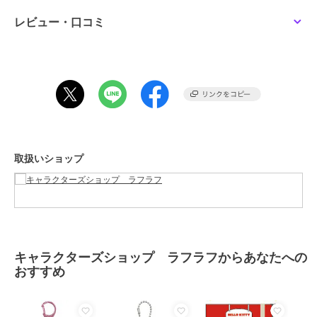
この商品は、不良品のみ返品を承ります
レビュー・口コミ
ブランド
キャラクターズショップ ラフラ
フ
ショップ
キャラクターズショップ ラフラ
フ
商品カテゴリ
すべてのストラップ・キーホルダ
ー
／
ストラップ・キーホルダー
性別タイプ
レディース
取扱いショップ
すべてのストラップ・キーホルダ
ー
／
ストラップ・キーホルダー
メンズ
すべてのストラップ・キーホルダ
ー
／
ストラップ・キーホルダー
カラー
＊＊
キャラクターズショップ ラフラフからあなたへの
サイズ
★★
おすすめ