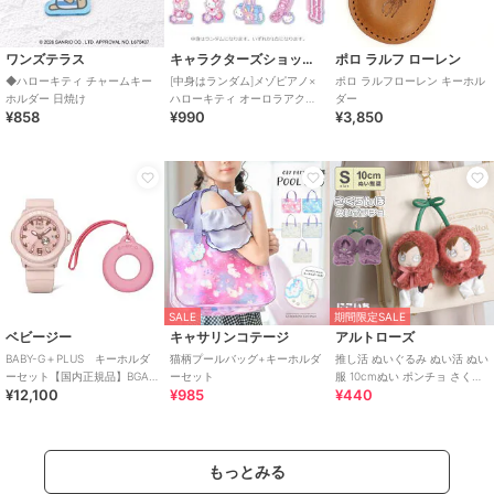
ワンズテラス
キャラクターズショップ ラフラフ
ポロ ラルフ ローレン
◆ハローキティ チャームキー
[中身はランダム]メゾピアノ×
ポロ ラルフローレン キーホル
ホルダー 日焼け
ハローキティ オーロラアクリ
ダー
¥858
¥990
¥3,850
ルキーホルダーVol.2
SALE
期間限定SALE
ベビージー
キャサリンコテージ
アルトローズ
BABY-G＋PLUS キーホルダ
猫柄プールバッグ+キーホルダ
推し活 ぬいぐるみ ぬい活 ぬい
ーセット【国内正規品】BGA-
ーセット
服 10cmぬい ポンチョ さくら
¥12,100
¥985
¥440
15K-4AJR
んぼ チェリー キーホルダー
もっとみる