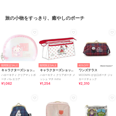
旅の小物をすっきり、癒やしのポーチ
期間限定SALE
期間限定SALE
40%OFF
キャラクターズショップ ラフラフ
キャラクターズショップ ラフラフ
ワンズテラス
ハローキティ クリアマットポ
ハローキティ クリアポーチ メ
MOOMIN がま口ポーチ ジャ
ーチ バレエコア
ッシュ マチ mitte
カードチェック
¥1,062
¥1,254
¥2,310