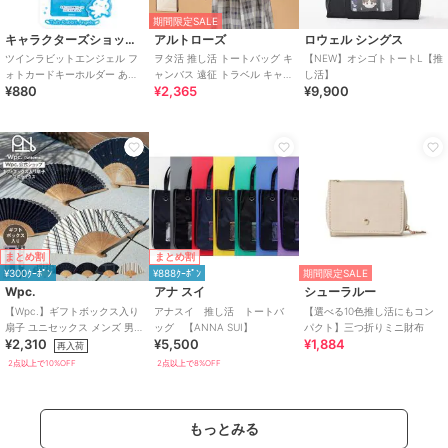
期間限定SALE
キャラクターズショップ ラフラフ
アルトローズ
ロウェル シングス
ツインラビットエンジェル フ
ヲタ活 推し活 トートバッグ キ
【NEW】オシゴトトートL【推
ォトカードキーホルダー あつ
ャンバス 遠征 トラベル キャリ
し活】
¥880
¥2,365
¥9,900
めてカードアイテム 推し活グ
ーオン
ッズ
まとめ割
まとめ割
¥300ｸｰﾎﾟﾝ
¥888ｸｰﾎﾟﾝ
期間限定SALE
Wpc.
アナ スイ
シューラルー
【Wpc.】ギフトボックス入り
アナスイ 推し活 トートバ
【選べる10色推し活にもコン
扇子 ユニセックス メンズ 男性
ッグ 【ANNA SUI】
パクト】三つ折りミニ財布
¥2,310
¥5,500
¥1,884
プレゼント ギフト 扇子 うちわ
再入荷
2点以上で10%OFF
2点以上で8%OFF
もっとみる