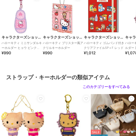
キャラクターズショップ ラフラフ
キャラクターズショップ ラフラフ
キャラクターズショップ ラフラフ
ハローキティ ミニサンダルキ
ハローキティ ブリスター風ア
ハローキティ ゴムバンド付き
ハロー
ーホルダー ヒョウ ピンク
クリルキーホルダー
クリアファイル5P＋F レッド
ルダー
¥990
¥990
¥1,012
¥1,07
GOGOギャル
ストラップ・キーホルダーの類似アイテム
このカテゴリーをすべてみる
SALE