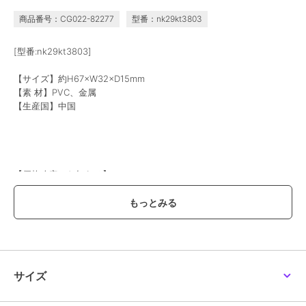
商品番号：CG022-82277
型番：nk29kt3803
[型番:nk29kt3803]
【サイズ】約H67×W32×D15mm
【素 材】PVC、金属
【生産国】中国
【価格改定のお知らせ】
こちらの商品は価格改定を実施させていただきます。
お届けする商品についているタグが旧価格の場合がございますが
現在表示されているサイト表示価格が正しい販売価格です｡
予めご了承いただきますよう､お願い申し上げます｡
※画像はあくまでも商品イメージになります。
実際の商品と色や仕様が異なる場合がありますので、予め御了承くだ
サイズ
さい。