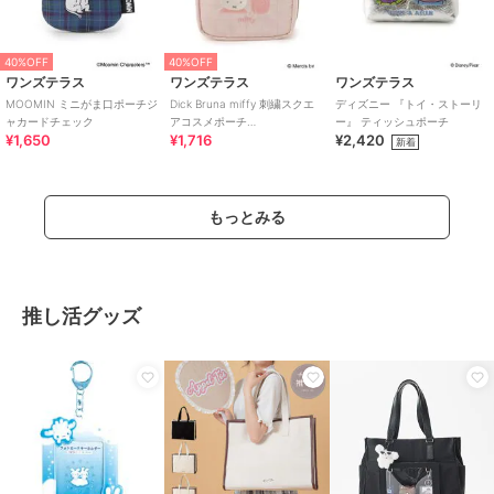
40%OFF
40%OFF
ワンズテラス
ワンズテラス
ワンズテラス
MOOMIN ミニがま口ポーチジ
Dick Bruna miffy 刺繍スクエ
ディズニー 『トイ・ストーリ
ャカードチェック
アコスメポーチ
ー』 ティッシュポーチ
¥1,650
¥1,716
¥2,420
strawberry&tulip
新着
もっとみる
推し活グッズ