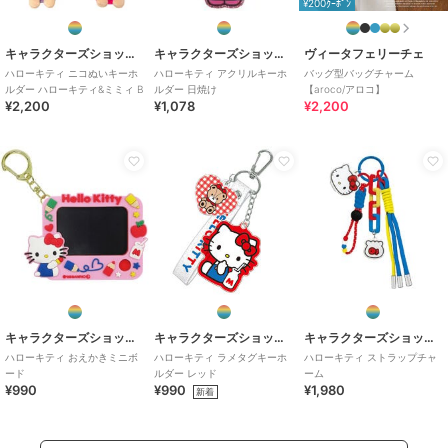
¥200ｸｰﾎﾟﾝ
キャラクターズショップ ラフラフ
キャラクターズショップ ラフラフ
ヴィータフェリーチェ
ハローキティ ニコぬいキーホ
ハローキティ アクリルキーホ
バッグ型バッグチャーム
ルダー ハローキティ&ミミィ B
ルダー 日焼け
【aroco/アロコ】
¥2,200
¥1,078
¥2,200
キャラクターズショップ ラフラフ
キャラクターズショップ ラフラフ
キャラクターズショップ ラフラフ
ハローキティ おえかきミニボ
ハローキティ ラメタグキーホ
ハローキティ ストラップチャ
ード
ルダー レッド
ーム
¥990
¥990
¥1,980
新着