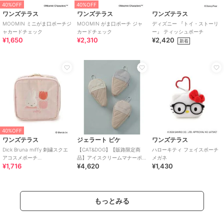
40%OFF
40%OFF
ワンズテラス
ワンズテラス
ワンズテラス
MOOMIN ミニがま口ポーチジ
MOOMIN がま口ポーチ ジャ
ディズニー 『トイ・ストーリ
ャカードチェック
カードチェック
ー』 ティッシュポーチ
¥1,650
¥2,310
¥2,420
新着
40%OFF
ワンズテラス
ジェラート ピケ
ワンズテラス
Dick Bruna miffy 刺繍スクエ
【CAT&DOG】【販路限定商
ハローキティ フェイスポーチ
アコスメポーチ
品】アイスクリームマナーポ
メガネ
¥1,716
¥4,620
¥1,430
strawberry&tulip
ーチ
もっとみる