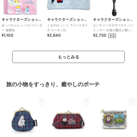
キャラクターズショップ ラフラフ
キャラクターズショップ ラフラフ
キャラクターズショップ ラフラフ
ほっぺちゃん シールバインダ
くまのがっこう フリースポー
センチメンタルサーカス ハン
ー 遊園地
チ ケーキ LBL
ドミラー 永遠の魔法と願いの
¥1,100
¥2,640
¥2,750
グリモワール
新着
もっとみる
旅の小物をすっきり、癒やしのポーチ