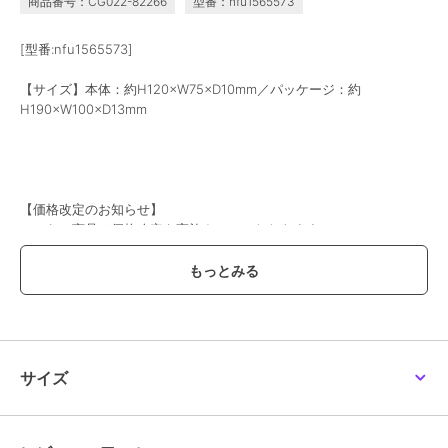
商品番号：CG022-82266
型番：nfu1565573
[型番:nfu1565573]
【サイズ】本体：約H120×W75×D10mm／パッケージ：約
H190×W100×D13mm
【価格改定のお知らせ】
こちらの商品は価格改定を実施させていただきます。
お届けする商品についているタグが旧価格の場合がございますが
現在表示されているサイト表示価格が正しい販売価格です｡
予めご了承いただきますよう､お願い申し上げます｡
※画像はあくまでも商品イメージになります。
実際の商品と色や仕様が異なる場合がありますので、予め御了承くだ
さい。
サイズ
この商品は、不良品のみ返品を承ります