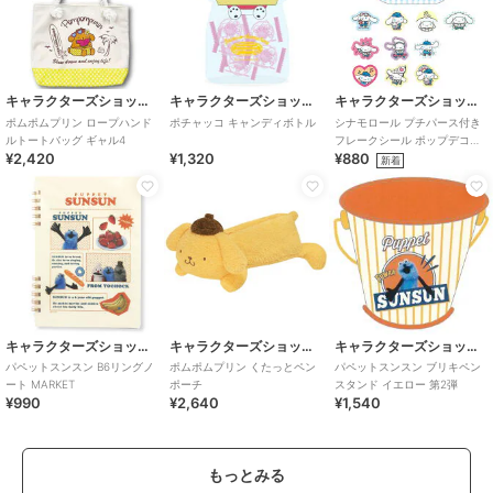
キャラクターズショップ ラフラフ
キャラクターズショップ ラフラフ
キャラクターズショップ ラフラフ
ポムポムプリン ロープハンド
ポチャッコ キャンディボトル
シナモロール プチパース付き
ルトートバッグ ギャル4
フレークシール ポップデコパ
¥2,420
¥1,320
¥880
ーティ
新着
キャラクターズショップ ラフラフ
キャラクターズショップ ラフラフ
キャラクターズショップ ラフラフ
パペットスンスン B6リングノ
ポムポムプリン くたっとペン
パペットスンスン ブリキペン
ート MARKET
ポーチ
スタンド イエロー 第2弾
¥990
¥2,640
¥1,540
もっとみる