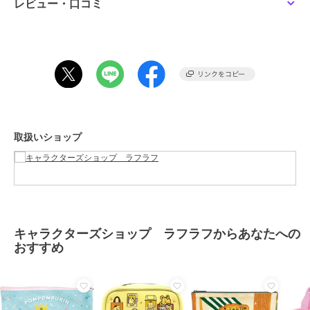
レビュー・口コミ
ブランド
キャラクターズショップ ラフラ
フ
ショップ
キャラクターズショップ ラフラ
フ
商品カテゴリ
ステーショナリー・バラエティ雑
貨
／
キャラクターグッズ
性別タイプ
レディース
ステーショナリー・バラエティ雑
取扱いショップ
貨
／
キャラクターグッズ
メンズ
ステーショナリー・バラエティ雑
貨
／
キャラクターグッズ
カラー
＊＊
サイズ
★★
キャラクターズショップ ラフラフからあなたへの
おすすめ