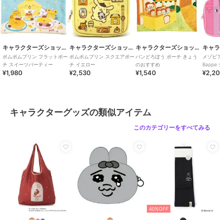
キャラクターズショップ ラフラフ
キャラクターズショップ ラフラフ
キャラクターズショップ ラフラフ
ポムポムプリン フラットポー
ポムポムプリン スクエアポー
パンどろぼう ポーチ きょう
メゾピ
チ スイーツパーティー
チ イエロー
のおすすめ
Bapp
¥1,980
¥2,530
¥1,540
¥2,2
After s
キャラクターグッズの類似アイテム
このカテゴリーをすべてみる
40%OFF