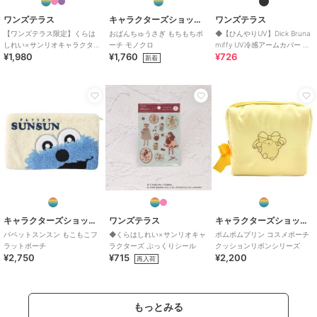
ワンズテラス
キャラクターズショップ ラフラフ
ワンズテラス
【ワンズテラス限定】くらは
おぱんちゅうさぎ もちもちポ
◆【ひんやりUV】Dick Bruna
しれい×サンリオキャラクター
ーチ モノクロ
miffy UV冷感アームカバー ミ
¥1,980
¥1,760
¥726
ズ エコバッグ
ッフィーワーク
新着
キャラクターズショップ ラフラフ
ワンズテラス
キャラクターズショップ ラフラフ
パペットスンスン もこもこフ
◆くらはしれい×サンリオキャ
ポムポムプリン コスメポーチ
ラットポーチ
ラクターズ ぷっくりシール
クッションリボンシリーズ
¥2,750
¥715
¥2,200
再入荷
もっとみる