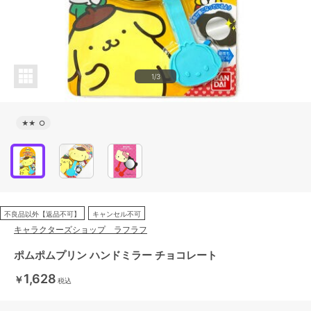
1/3
★★
○
不良品以外【返品不可】
キャンセル不可
キャラクターズショップ ラフラフ
ポムポムプリン ハンドミラー チョコレート
1,628
￥
税込