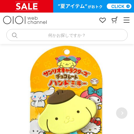
コ
ン
テ
ン
ツ
へ
何かお探しですか？
ス
キ
ッ
プ