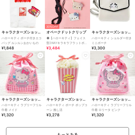
30%OFF
キャラクターズショップ ラフラフ
オペークドットクリップ
キャラクターズショップ ラフラフ
ハローキティ ポーチ付きエコ
◆【ハローキティ】フェイス
ハローキティ ショルダー付き
バッグ ルンルンおかいもの
型2WAYキラキラフラットポー
ミニポーチ
¥1,848
¥3,484
¥3,300
チ
キャラクターズショップ ラフラフ
キャラクターズショップ ラフラフ
キャラクターズショップ ラフラフ
ハローキティ ラブリーフリル
ハローキティ ポーチ ポップコ
ハローキティ ラブリーフリル
巾着 メイド
ーン 推し活
巾着 ロリータ ピンク
¥1,320
¥3,278
¥1,320
もっとみる