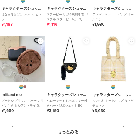
キャラクターズショップ ラフラフ
キャラクターズショップ ラフラフ
キャラクターズショップ ラフラフ
はなまるおばけ tetemo ピン
スヌーピー サガラ刺繍巾着 パ
アンパンマン エコバッグ オー
ク
ステル スヌーピー&カドリーベ
ルスター
¥1,188
¥1,116
¥1,980
アーズ
mill and moi
キャラクターズショップ ラフラフ
キャラクターズショップ ラフラフ
プードル ブラウン ポーチ カラ
ハローキティ しっぽファー付
ちいかわ トートバッグ うさぎ
ビナ付き ミルアンドモイ 韓国
きハート型ポシェット BK
チェック
¥1,650
¥3,190
¥3,630
推し活
もっとみる