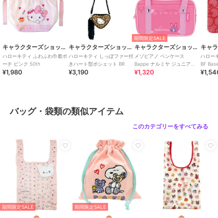
期間限定SALE
キャラクターズショップ ラフラフ
キャラクターズショップ ラフラフ
キャラクターズショップ ラフラフ
ハローキティ ふわふわ巾着ポ
ハローキティ しっぽファー付
メゾピアノ ペンケース
ハロー
ーチ ピンク 50th
きハート型ポシェット BR
Bappe ナルミヤ ジュニア
BF Basi
¥1,980
¥3,190
¥1,320
¥1,54
After school
バッグ・袋類の類似アイテム
このカテゴリーをすべてみる
期間限定SALE
期間限定SALE