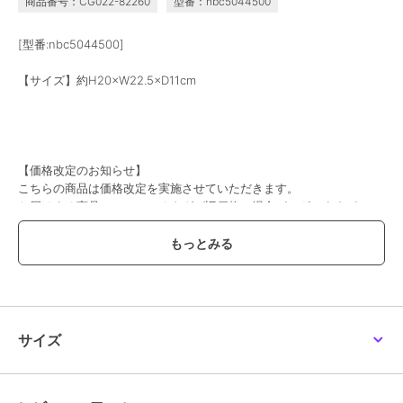
商品番号：CG022-82260
型番：nbc5044500
[型番:nbc5044500]
【サイズ】約H20×W22.5×D11cm
【価格改定のお知らせ】
こちらの商品は価格改定を実施させていただきます。
お届けする商品についているタグが旧価格の場合がございますが
現在表示されているサイト表示価格が正しい販売価格です｡
予めご了承いただきますよう､お願い申し上げます｡
※画像はあくまでも商品イメージになります。
実際の商品と色や仕様が異なる場合がありますので、予め御了承くだ
さい。
サイズ
この商品は、不良品のみ返品を承ります