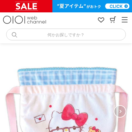
コ
ン
テ
ン
ツ
へ
何かお探しですか？
ス
キ
ッ
プ