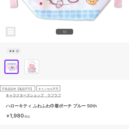
1/2
★★
○
不良品以外【返品不可】
キャンセル不可
キャラクターズショップ ラフラフ
ハローキティ ふわふわ巾着ポーチ ブルー 50th
1,980
￥
税込