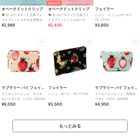
30%OFF
オペークドットクリップ
オペークドットクリップ
フェイラー
◆【ハローキティ】立体フェ
◆【ハローキティ】立体フェ
ハイジ メッシュポーチS
イスプリントマチ付き舟型ポ
イスプリントシェルポーチ
HE-251191
¥2,989
¥2,435
¥3,850
ーチ
ラブラリー バイ フェイラー
フェイラー
ラブラリー バイ フェイラー
ストロベリードット キー＆
ハイジ ポーチ HE-171016
ストロベリードット 舟型ポ
カードポーチ L/STD-260089
ーチS L/STD-260088
¥6,050
¥5,500
¥4,950
もっとみる