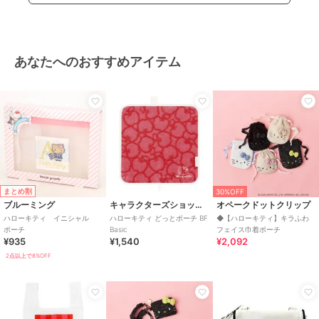
あなたへのおすすめアイテム
まとめ割
30%OFF
ブルーミング
キャラクターズショップ ラフラフ
オペークドットクリップ
ハローキティ イニシャル
ハローキティ どっとポーチ BF
◆【ハローキティ】キラふわ
ポーチ
Basic
フェイス巾着ポーチ
¥935
¥1,540
¥2,092
2点以上で8%OFF