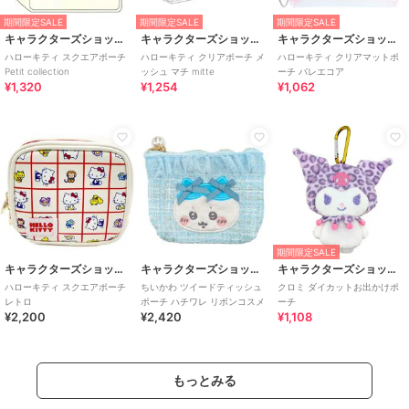
期間限定SALE
期間限定SALE
期間限定SALE
キャラクターズショップ ラフラフ
キャラクターズショップ ラフラフ
キャラクターズショップ ラフラフ
ハローキティ スクエアポーチ
ハローキティ クリアポーチ メ
ハローキティ クリアマットポ
Petit collection
ッシュ マチ mitte
ーチ バレエコア
¥1,320
¥1,254
¥1,062
期間限定SALE
キャラクターズショップ ラフラフ
キャラクターズショップ ラフラフ
キャラクターズショップ ラフラフ
ハローキティ スクエアポーチ
ちいかわ ツイードティッシュ
クロミ ダイカットお出かけポ
レトロ
ポーチ ハチワレ リボンコスメ
ーチ
¥2,200
¥2,420
¥1,108
もっとみる