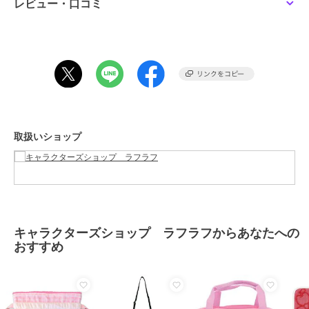
ブランド
キャラクターズショップ ラフラ
レビュー・口コミ
フ
ショップ
キャラクターズショップ ラフラ
フ
商品カテゴリ
すべてのバッグ・袋類
／
バッ
グ・袋類
性別タイプ
レディース
すべてのバッグ・袋類
／
バッ
グ・袋類
取扱いショップ
メンズ
すべてのバッグ・袋類
／
バッ
グ・袋類
カラー
＊＊
サイズ
★★
キャラクターズショップ ラフラフからあなたへの
おすすめ