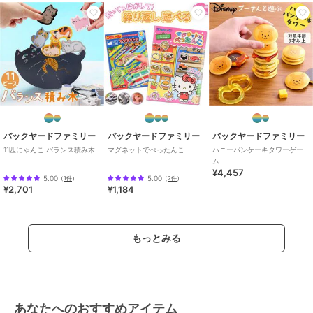
バックヤードファミリー
バックヤードファミリー
バックヤードファミリー
11匹にゃんこ バランス積み木
マグネットでぺったんこ
ハニーパンケーキタワーゲー
ム
¥4,457
5.00
5.00
（
1件
）
（
2件
）
¥2,701
¥1,184
もっとみる
あなたへのおすすめアイテム