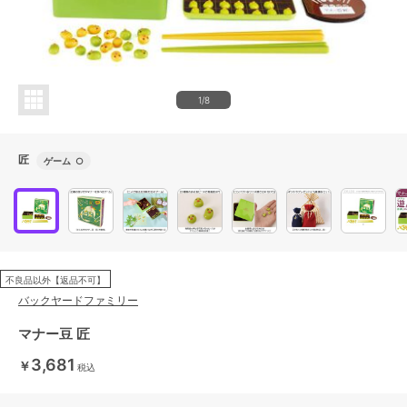
1/8
匠
ゲーム
○
不良品以外【返品不可】
バックヤードファミリー
マナー豆 匠
3,681
￥
税込