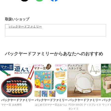
了承ください。
【重量】
約436g（※パッケージ込みの商品の重量です。）
取扱いショップ
【注意点】
[対象年齢]3歳以上[付属品]作法書x 1冊お取り扱いの際は、商品やパ
ッケージなどに記載されている品質表示、アテンションタグ、ご使用
上の注意事項などを必ずご確認下さい。本来の目的以外にはご使用に
ならないで下さい。カメラやモニターの性質により、画像と実物の色
の違いがある場合がございますのでご理解願います。
【ご利用シーン】
バックヤードファミリーからあなたへのおすすめ
プレゼント 贈り物 ギフト お返し 引っ越し祝い 新生活 お祝い 内祝い
お箸 練習 おもちゃ 通販 マナー豆 匠 おはしde豆つかみ 知育玩具 子
供 子ども 玩具 ビーンズ 男の子 女の子 ギフト 贈り物 お箸練習 バラ
エティ おしゃれ かわいい 盛り上がる こども キッズ アイアップ
この商品は、不良品のみ返品を承ります
ブランド
バックヤードファミリー
バックヤードファミリー
バックヤードファミリー
バックヤードファミリー
バッ
マナー豆 まめ寿司
はじめてのマナー豆おおつぶ
POSH MADE ディスプレイス
ウッド
ショップ
バックヤードファミリー
タンド S