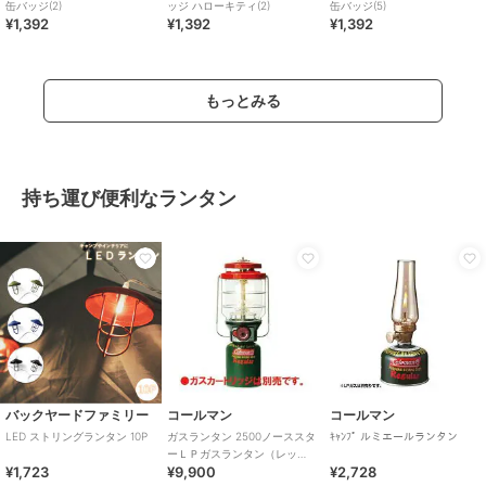
缶バッジ(2)
ッジ ハローキティ(2)
缶バッジ(5)
¥1,392
¥1,392
¥1,392
もっとみる
持ち運び便利なランタン
バックヤードファミリー
コールマン
コールマン
LED ストリングランタン 10P
ガスランタン 2500ノーススタ
ｷｬﾝﾌﾟ ルミエールランタン
ーＬＰガスランタン（レッ
¥1,723
¥9,900
¥2,728
ド）