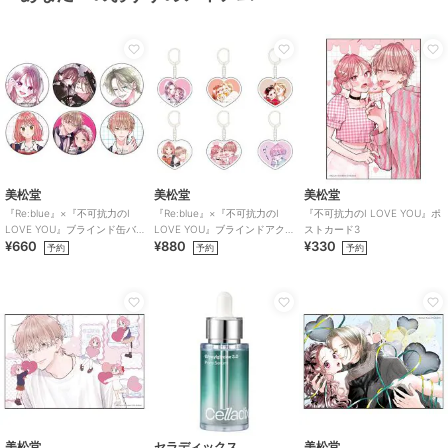
美松堂
美松堂
美松堂
『Re:blue』×『不可抗力のI
『Re:blue』×『不可抗力のI
『不可抗力のI LOVE YOU』ポ
LOVE YOU』ブラインド缶バ
LOVE YOU』ブラインドアク
ストカード3
¥660
¥880
¥330
ッジ（全6種）
リルキーホルダー（全6種）
予約
予約
予約
美松堂
セラディックス
美松堂