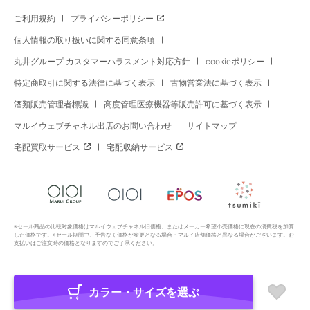
ご利用規約
プライバシーポリシー
個人情報の取り扱いに関する同意条項
丸井グループ カスタマーハラスメント対応方針
cookieポリシー
特定商取引に関する法律に基づく表示
古物営業法に基づく表示
酒類販売管理者標識
高度管理医療機器等販売許可に基づく表示
マルイウェブチャネル出店のお問い合わせ
サイトマップ
宅配買取サービス
宅配収納サービス
※セール商品の比較対象価格はマルイウェブチャネル旧価格、またはメーカー希望小売価格に現在の消費税を加算
した価格です。※セール期間中、予告なく価格が変更となる場合・マルイ店舗価格と異なる場合がございます。お
支払いはご注文時の価格となりますのでご了承ください。
カラー・サイズを選ぶ
Copyright All Rights Reserved. MARUI Co., Ltd