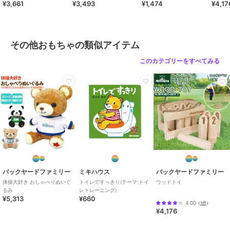
¥3,661
¥3,493
¥1,474
¥4,17
商品カテゴリ
ホビー・ゲーム
／
その他おもち
ゃ
カラー
匠
その他おもちゃの類似アイテム
サイズ
ゲーム
このカテゴリーをすべてみる
バックヤードファミリー
ミキハウス
バックヤードファミリー
体操大好き おしゃべりぬいぐ
トイレですっきり(テーマ:トイ
ウッドトイ
るみ
レトレーニング)
¥5,313
¥660
4.00
（
1件
）
¥4,176