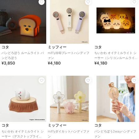
コタ
ミッフィー
コタ
パンどろぼう ルームライト パ
miffy冷却プレートハンディフ
ちいかわ オイテミルライト シ
ンどろぼう
ァン
ーサー（シリコンルームライ
¥3,850
¥4,180
¥4,180
ト）
コタ
ミッフィー
コタ
ちいかわ オイテミルライト シ
miffyダイカットハンディファ
パンどろぼう2wayハンディフ
ーサー（デスクトップライ
ン
ァン