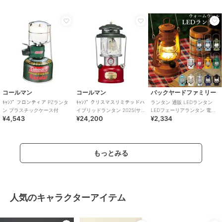
コールマン
コールマン
バックヤードファミリー
ｷｬﾝﾌﾟ フロンティア PZランタ
ｷｬﾝﾌﾟ クリスマスリミテッドハ
ランタン 通販 LEDランタン
ン プラスチックケース付
イブリッドランタン 2025(サ
LEDフェーリアランタン 電池
¥4,543
¥24,200
¥2,334
ンタクロースエディション)
式 LED インテリア 照明 持ち
運び
もっとみる
人気のキャラクターアイテム