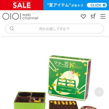
コ
ン
テ
ン
ツ
へ
何かお探しですか？
ス
キ
ッ
プ