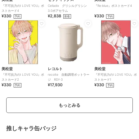
『不可抗力のI LOVE YOU』ポ
Celladix グリシルグリシン
『Re:blue』ポストカード4
ストカード4
3.0ポアセラム
¥330
¥2,838
¥330
予約
新着
予約
美松堂
レコルト
美松堂
『不可抗力のI LOVE YOU』ポ
recolte 自動調理ポットラー
『不可抗力のI LOVE YOU』ポ
ストカード2
ジ RSY-3
ストカード1
¥330
¥17,930
¥330
予約
予約
もっとみる
推しキャラ缶バッジ