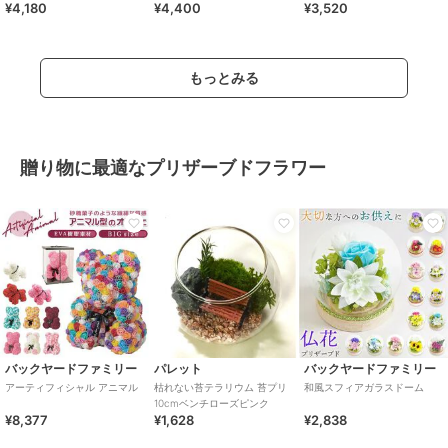
¥4,180
¥4,400
¥3,520
ト）
もっとみる
贈り物に最適なプリザーブドフラワー
バックヤードファミリー
パレット
バックヤードファミリー
アーティフィシャル アニマル
枯れない苔テラリウム 苔プリ
和風スフィアガラスドーム
10cmベンチローズピンク
¥8,377
¥1,628
¥2,838