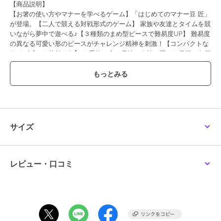
【商品説明】
【お箸の使い方やマナーを学べるゲーム】「はじめてのマナー豆 匠」
が登場。【二人で競える対戦形式のゲーム】 家族や友達とタイムを競
いながら夢中で遊べる♪【３種類のまめ型ピースで難易度UP】 難易度
の異なる可愛い形のピースがチャレンジ精神を刺激！【コンパクトな
サイズ感でお片付けも】 お重箱に全て収納でき持ち運びや保管にも便
利なデザイン〇【ギフトやプレゼントにも最適なセット】 子どもへの
贈り物として喜ばれる一品！
【素材】
[お重箱、お箸、豆ピース]ABS
【生産国】 中国
【サイズ】
【パッケージサイズ】
サイズ
[縦]約7cm／[横]約19.5cm／[奥行]約19.5cm
【お重箱】
[縦]約6cm／[横]約12.5cm／[奥行]約12.5cm
【お箸】
レビュー・口コミ
[長さ]約17cm
【豆ピース】
[縦]約1cm～約1.5cm／[横]約1cm～約1.2cm
※種類によって大きさが若干異なります。
※サイズは当店計測の実寸サイズです。実際の商品ならびにメーカー
表記サイズとは多少の誤差が生じる場合がございます。あらかじめご