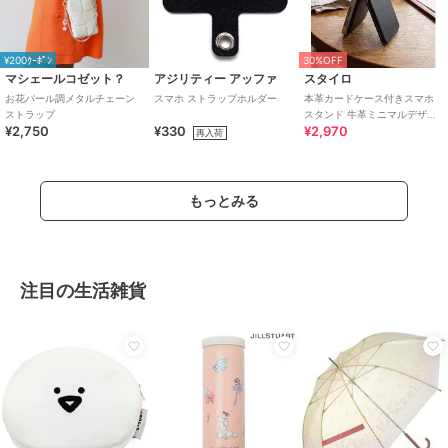
¥200ｸｰﾎﾟﾝ
30%OFF
マシェールコゼット？
アジリティー アッファ
スタイロ
お花パール調メタルチェーン
スマホ ストラップホルダー
本革カードケース付きスマホ
ストラップ
スタンド 牛革ミニマルデザイ
¥2,750
¥330
¥2,970
ン
再入荷
もっとみる
注目の生活雑貨