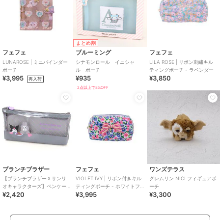
まとめ割
フェフェ
ブルーミング
フェフェ
LUNAROSE | ミニバインダー
シナモンロール イニシャ
LILA ROSE | リボン刺繍キル
ポーチ
ル ポーチ
ティングポーチ - ラベンダー
¥3,995
¥935
¥3,850
再入荷
2点以上で8%OFF
ブランチブラザー
フェフェ
ワンズテラス
【ブランチブラザーＸサンリ
VIOLET IVY | リボン付きキル
グレムリン NICI フィギュアポ
オキャラクターズ】ペンケー
ティングポーチ - ホワイトフ
ーチ
¥2,420
¥3,995
¥3,300
ス バニーＸクロミ
ラワー