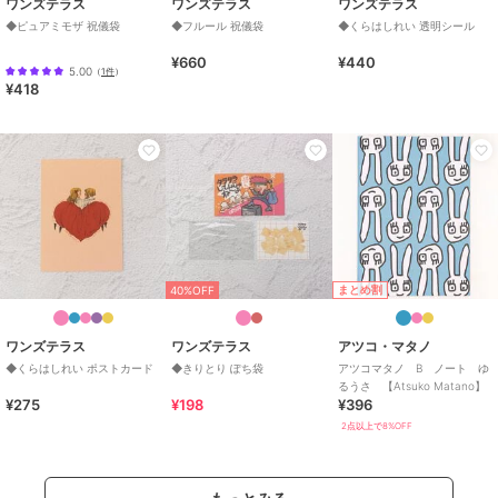
ワンズテラス
ワンズテラス
ワンズテラス
◆ピュアミモザ 祝儀袋
◆フルール 祝儀袋
◆くらはしれい 透明シール
¥660
¥440
5.00
（
1件
）
¥418
まとめ割
40%OFF
ワンズテラス
ワンズテラス
アツコ・マタノ
◆くらはしれい ポストカード
◆きりとり ぽち袋
アツコマタノ B ノート ゆ
るうさ 【Atsuko Matano】
¥275
¥198
¥396
2点以上で8%OFF