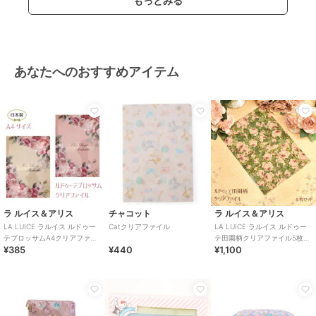
もっとみる
あなたへのおすすめアイテム
ラ ルイス＆アリス
チャコット
ラ ルイス＆アリス
LA LUICE ラルイス ルドゥー
Catクリアファイル
LA LUICE ラルイス ルドゥー
テブロッサムA4クリアファイ
テ田園柄クリアファイル5枚セ
¥385
¥440
¥1,100
ル
ット