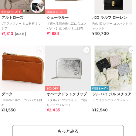
期間限定SALE
期間限定SALE
アルトローズ
シューラルー
ポロ ラルフ ローレン
L字ファスナー ミニ財布 シン
【選べる10色推し活にもコン
Polo ID レザー コンパクト ウ
シア
パクト】三つ折りミニ財布
ォレット
¥1,313
¥1,884
¥40,700
再入荷
30%OFF
¥1888ｸｰﾎﾟﾝ
ダコタ
オペークドットクリップ
ジル バイ ジル スチュアート
Dakotaラルゴ コンパクト財
メタルパーツデザイン 二つ折
ミニリボンパフィウォレット
布
りミニウォレット
¥11,550
¥2,435
¥12,540
もっとみる