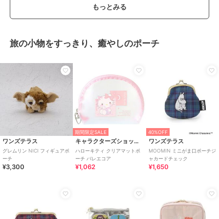
もっとみる
旅の小物をすっきり、癒やしのポーチ
期間限定SALE
40%OFF
ワンズテラス
キャラクターズショップ ラフラフ
ワンズテラス
グレムリン NICI フィギュアポ
ハローキティ クリアマットポ
MOOMIN ミニがま口ポーチジ
ーチ
ーチ バレエコア
ャカードチェック
¥3,300
¥1,062
¥1,650