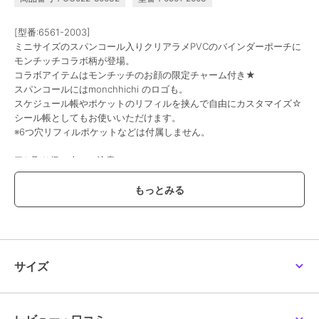
[型番:6561-2003]
ミニサイズのスパンコール入りクリアラメPVCのバインダーポーチに
モンチッチコラボ柄が登場。
コラボアイテムはモンチッチのお顔の限定チャーム付き★
スパンコールにはmonchhichi のロゴも。
スケジュール帳やポケットのリフィルを挟んで自由にカスタマイズ☆
シール帳としてもお使いいただけます。
※6つ穴リフィルポケットなどは付属しません。
■お取り扱い上のご注意
本製品は表面に使用している塩化ビニールの特性上、特に角の部分が
デリケートなつくりとなっております。
強く折り曲げるなどの衝撃、折りたたんでの長期保管、無理な荷物の
詰め込み、また床に直置きすることによる擦れは塩化ビニールの劣
化・破損の原因になりますので、お取り扱いには十分にご注意くださ
い。
この点をご理解いただいたうえでのご購入をお願いします。
サイズ
初期不良以外の使用に伴う塩化ビニールの破損による交換、返品は承
りかねますので、ご了承ください。
※あまりに重いものや、突起や角の鋭利なものを入れないようご注意
ください。