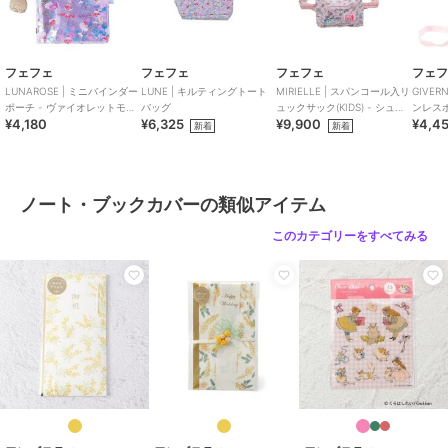
レタン、プラスティック
商品のお取り扱い方法
フェフェ
フェフェ
フェフェ
フェ
原産国
中国製
LUNAROSE | ミニバインダー
LUNE | キルティングトート
MIRIELLE | スパンコール入リ
GIVE
ポーチ - ヴァイオレットモン
バッグ
ュックサック(KIDS) - シュガ
ンレス
¥4,180
¥6,325
¥9,900
¥4,4
チッチ
ーピンクチムタン
新着
新着
ノート・ブックカバーの類似アイテム
このカテゴリーをすべてみる