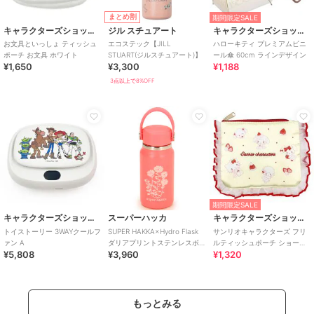
まとめ割
期間限定SALE
キャラクターズショップ ラフラフ
ジル スチュアート
キャラクターズショップ ラフラフ
お文具といっしょ ティッシュ
エコステック【JILL
ハローキティ プレミアムビニ
ポーチ お文具 ホワイト
STUART(ジルスチュアート)】
ール傘 60cm ラインデザイン
¥1,650
¥3,300
¥1,188
3点以上で8%OFF
期間限定SALE
キャラクターズショップ ラフラフ
スーパーハッカ
キャラクターズショップ ラフラフ
トイストーリー 3WAYクールフ
SUPER HAKKA×Hydro Flask
サンリオキャラクターズ フリ
ァン A
ダリアプリントステンレスボ
ルティッシュポーチ ショート
¥5,808
¥3,960
¥1,320
トル 200
ケーキ スウィートケーキコレ
クション
もっとみる