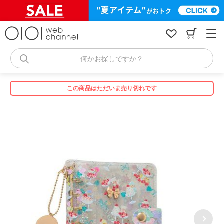
コ
ン
テ
ン
ツ
へ
何かお探しですか？
ス
キ
ッ
この商品はただいま売り切れです
プ