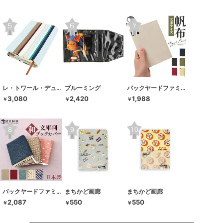
レ・トワール・デュ・ソレイユ
ブルーミング
バックヤードファミリー
3,080
2,420
1,988
￥
￥
￥
バックヤードファミリー
まちかど画廊
まちかど画廊
2,087
550
550
￥
￥
￥