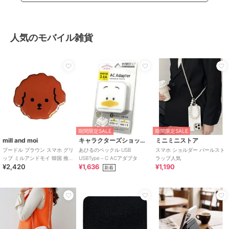
人気のモバイル雑貨
期間限定SALE
期間限定SALE
mill and moi
キャラクターズショップ ラフラフ
ミニミニストア
プードル ブラウン スマホ グリ
あひるのペックル USB
スマホ ショルダー パールスト
ップ ミルアンドモイ 韓国 推し
USBType－C ACアダプタ
ラップ人気
¥2,420
¥1,636
¥1,190
活
新着