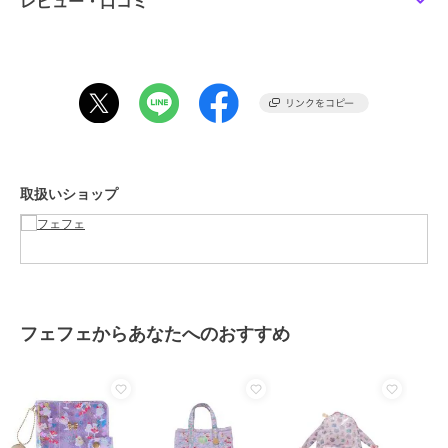
レビュー・口コミ
※総柄生地のため、イメージ画像と実際の商品の柄の位置などが異な
る場合がございます。
(c)SEKIGUCHI
ブランド
フェフェ
ショップ
フェフェ
取扱いショップ
商品カテゴリ
ステーショナリー・バラエティ雑
貨
／
ノート・ブックカバー
性別タイプ
ガールズ
ステーショナリー・バラエティ雑
貨
／
ノート・ブックカバー
レディース
フェフェからあなたへのおすすめ
ステーショナリー・バラエティ雑
貨
／
ノート・ブックカバー
カラー
BG.MON
サイズ
ACC FREE
素材
塩化ビニール、ポリエステル、ウ