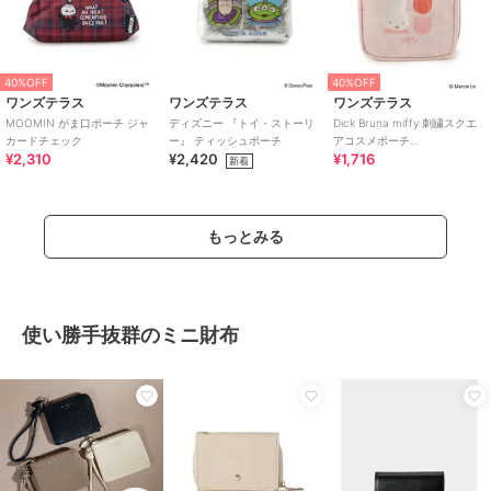
40%OFF
40%OFF
ワンズテラス
ワンズテラス
ワンズテラス
MOOMIN がま口ポーチ ジャ
ディズニー 『トイ・ストーリ
Dick Bruna miffy 刺繍スクエ
カードチェック
ー』 ティッシュポーチ
アコスメポーチ
¥2,310
¥2,420
¥1,716
strawberry&tulip
新着
もっとみる
使い勝手抜群のミニ財布