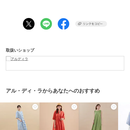
無地ジャンパースカート→7261208大きいサイズ ラクープ アルデ
ィラ
＃ココラーレ
＃cocolare
この商品は無料ギフトサービスの対象商品です
>>無料ギフトサービスについての詳細はこちら
取扱いショップ
ブランド
アル・ディ・ラ
ショップ
アルディラ
商品カテゴリ
ワンピースドレス
／
ワンピース
性別タイプ
レディース
ワンピースドレス
／
ワンピース
アル・ディ・ラからあなたへのおすすめ
レディース
ワンピースドレス
／
ワンピース
カラー
20-モカ、81-グレー
サイズ
3サイズ展開
素材
本体：ポリエステル９６％ ポリ