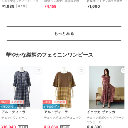
ンボスマキシ丈ノースリーブ
加/選べる着丈》累計販売数
乾燥機OK】エンボス半袖マキ
ワンピース 全4色 / シワになり
70000枚突破！アソート柄ワ
シワンピース 全4色
1,989
4,158
1,690
再入荷
¥
¥
¥
にくい・速乾
ンピース
もっとみる
華やかな織柄のフェミニンワンピース
SALE
SALE
まとめ割
まとめ割
¥1500ｸｰﾎﾟﾝ
¥1500ｸｰﾎﾟﾝ
アル・ディ・ラ
アル・ディ・ラ
イェッカ ヴェッカ
チェックワンピース
チェック柄コンビチュニック
チェック柄ボウタイプリーツ
ワンピース
¥16,940
¥13,860
¥14,300
再入荷
再入荷