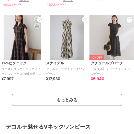
2点以上で5%OFF
2点以上で5%OFF
40%OFF
ロペピクニック
スナイデル
クチュールブローチ
ウエストタックチェックアソ
フリルスリーブチェックワン
【洗える】シアーチェック ワ
ートワンピース/接触冷感・防
ピース
ンピース
¥7,997
¥17,930
¥5,940
シワ・リンクコーデ
もっとみる
デコルテ魅せるVネックワンピース