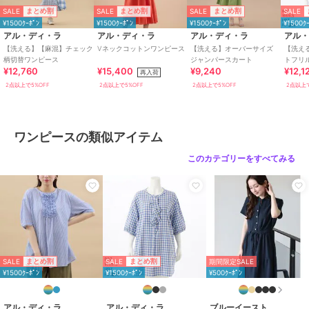
ウレタン４％ 別布：ポリエステ
SALE
SALE
SALE
SALE
まとめ割
まとめ割
まとめ割
ル１００％
¥1500ｸｰﾎﾟﾝ
¥1500ｸｰﾎﾟﾝ
¥1500ｸｰﾎﾟﾝ
¥1500ｸ
商品のお取り扱い方法
アル・ディ・ラ
アル・ディ・ラ
アル・ディ・ラ
アル
【洗える】【麻混】チェック
Vネックコットンワンピース
【洗える】オーバーサイズ
【洗え
お手入れ
手洗い・ドライ
柄切替ワンピース
ジャンパースカート
トフリ
¥12,760
¥15,400
¥9,240
¥12,1
再入荷
特徴
ワンピースドレス
2点以上で5%OFF
2点以上で5%OFF
2点以上で5%OFF
2点以上で
ポリエステル素材
/
チェック柄
/
ロング・マキシ丈
/
ノースリーブ
/
LL･13号以上あり
/
ライフスタ
ワンピースの類似アイテム
イル
/
Ａライン(シルエット)
/
フ
レアスカート
/
ロング・マキシ丈
このカテゴリーをすべてみる
ワンピース
ポリエステル素材
/
チェック柄
/
ロング・マキシ丈
/
ノースリーブ
/
LL･13号以上あり
/
ライフスタ
イル
/
Ａライン(シルエット)
/
フ
レアスカート
/
ロング・マキシ丈
SALE
SALE
まとめ割
まとめ割
期間限定SALE
原産国
中国製
¥1500ｸｰﾎﾟﾝ
¥1500ｸｰﾎﾟﾝ
¥500ｸｰﾎﾟﾝ
アル・ディ・ラ
アル・ディ・ラ
ブルーイースト