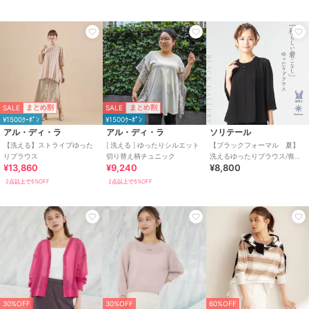
SALE
SALE
まとめ割
まとめ割
¥1500ｸｰﾎﾟﾝ
¥1500ｸｰﾎﾟﾝ
アル・ディ・ラ
アル・ディ・ラ
ソリテール
【洗える】ストライプゆった
[ 洗える ] ゆったりシルエット
【ブラックフォーマル 夏】
りブラウス
切り替え柄チュニック
洗えるゆったりブラウス/喪服/
¥13,860
¥9,240
¥8,800
礼服/レディース/法事/卒業式
2点以上で5%OFF
2点以上で5%OFF
30%OFF
30%OFF
60%OFF