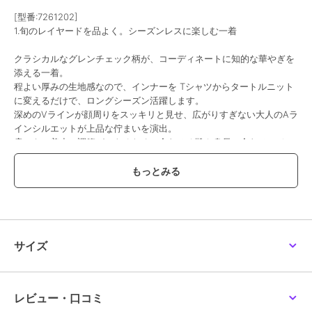
[型番:7261202]
1.旬のレイヤードを品よく。シーズンレスに楽しむ一着
クラシカルなグレンチェック柄が、コーディネートに知的な華やぎを
添える一着。
程よい厚みの生地感なので、インナーを Tシャツからタートルニット
に変えるだけで、ロングシーズン活躍します。
深めのVラインが顔周りをスッキリと見せ、広がりすぎない大人のAラ
インシルエットが上品な佇まいを演出。
肩ひもで着丈の調節ができるため、合わせる靴や身長に合わせてベス
トなバランスで着用いただけます。
2. 「スッキリ見え」を叶える万能ジャンスカ
「きちんと感」がありながら、ポリウレタン混の微ストレッチ素材で
動きやすく、快適な着心地を実現。
計算されたVラインとAラインの組み合わせが、気になるボディライン
サイズ
を拾わずにスタイルアップを叶えてくれます。
両脇には便利なスラッシュポケット付きで、デイリー使いにも最適。
ブラウスで綺麗めに、パーカーでカジュアルにと、合わせるアイテム
次第でガラリと印象を変えられる万能な一着です。
レビュー・口コミ
同型