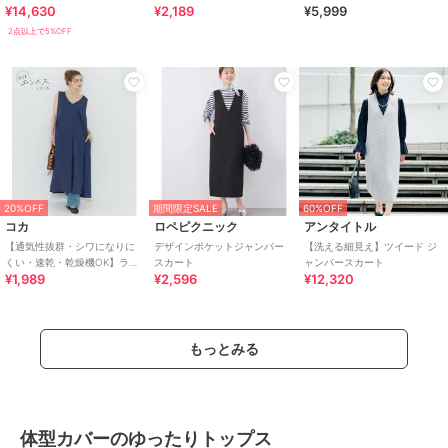
¥14,630
¥2,189
¥5,999
2点以上で5%OFF
20%OFF
期間限定SALE
60%OFF
コカ
ロペピクニック
アンタイトル
【通気性抜群・シワになりに
デザインポケットジャンパー
【洗える細見え】ツイード ジ
くい・速乾・乾燥機OK】ライ
スカート
ャンパースカート
¥1,989
¥2,596
¥12,320
トエンボスマキシジャンパー
スカート 全2色
もっとみる
体型カバーのゆったりトップス