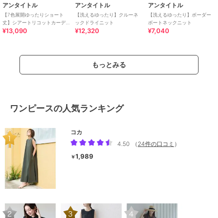
アンタイトル
アンタイトル
アンタイトル
【7色展開ゆったりショート
【洗えるゆったり】クルーネ
【洗えるゆったり】ボーダー
丈】シアートリコットカーデ
ックドライニット
ボートネックニット
¥13,090
¥12,320
¥7,040
ィガン
もっとみる
ワンピースの人気ランキング
コカ
4.50
（
24件の口コミ
）
1,989
￥