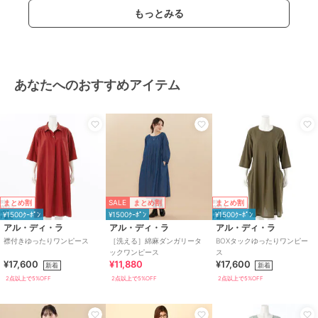
もっとみる
あなたへのおすすめアイテム
SALE
まとめ割
まとめ割
まとめ割
¥1500ｸｰﾎﾟﾝ
¥1500ｸｰﾎﾟﾝ
¥1500ｸｰﾎﾟﾝ
アル・ディ・ラ
アル・ディ・ラ
アル・ディ・ラ
襟付きゆったりワンピース
［洗える］綿麻ダンガリータ
BOXタックゆったりワンピー
ックワンピース
ス
¥17,600
¥11,880
¥17,600
新着
新着
2点以上で5%OFF
2点以上で5%OFF
2点以上で5%OFF