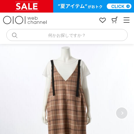
コ
ン
テ
ン
ツ
へ
何かお探しですか？
ス
キ
ッ
プ