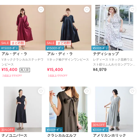
SALE
SALE
まとめ割
まとめ割
¥1500ｸｰﾎﾟﾝ
¥1500ｸｰﾎﾟﾝ
¥500ｸｰﾎﾟﾝ
アル・ディ・ラ
アル・ディ・ラ
テディショップ
Vネッククラシカルステッチワ
Vネック袖デザインワンピース
レディース Vネック花柄ウエ
ンピース
スト絞りふんわりロングワン
¥15,400
¥15,400
¥4,979
ピース
再入荷
2点以上で5%OFF
2点以上で5%OFF
30%OFF
30%OFF
¥500ｸｰﾎﾟﾝ
¥200ｸｰﾎﾟﾝ
ナノユニバース
クラシカルエルフ
アメリカンホリック