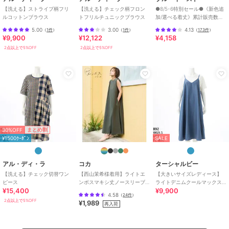
【洗える】ストライプ柄フリ
【洗える】チェック柄フロン
●8/5-6特別セール●《新色追
ルコットンブラウス
トフリルチュニックブラウス
加/選べる着丈》累計販売数
70000枚突破！アソート柄ワ
5.00
3.00
4.13
（
1件
）
（
1件
）
（
173件
）
ンピース
¥9,900
¥12,122
¥4,158
2点以上で5%OFF
2点以上で5%OFF
30%OFF
まとめ割
¥1500ｸｰﾎﾟﾝ
SALE
アル・ディ・ラ
コカ
ターシャルビー
【洗える】チェック切替ワン
【西山茉希様着用】ライトエ
【大きいサイズレディース】
ピース
ンボスマキシ丈ノースリーブ
ライトデニムクールマックス
¥15,400
¥9,900
ワンピース 全4色 / シワになり
キャミソールドレス【日本
4.58
（
24件
）
にくい・速乾
製】
2点以上で5%OFF
¥1,989
再入荷