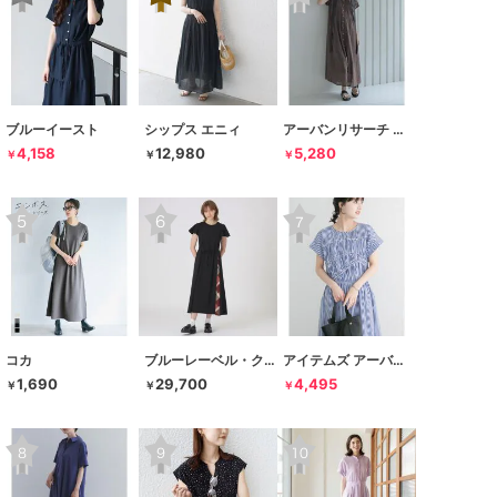
ブルーイースト
シップス エニィ
アーバンリサーチ サニーレーベル
4,158
12,980
5,280
￥
￥
￥
コカ
ブルーレーベル・クレストブリッジ
アイテムズ アーバンリサーチ
1,690
29,700
4,495
￥
￥
￥