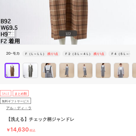
1/13
20-モカ
Ｆ（Ｌ～ＬＬ）
残り1点
Ｆ２（３Ｌ～４Ｌ）
残り1点
Ｆ４（５Ｌ～６Ｌ
SALE
まとめ割
無料ギフトサービス
アル・ディ・ラ
【洗える】チェック柄ジャンドレ
14,630
￥
税込