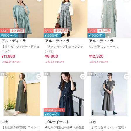
SALE
SALE
SALE
まとめ割
まとめ割
まとめ割
¥1500ｸｰﾎﾟﾝ
¥1500ｸｰﾎﾟﾝ
¥1500ｸｰﾎﾟﾝ
アル・ディ・ラ
アル・ディ・ラ
アル・ディ・ラ
【洗える】ジャガード柄チュ
【大きいサイズ】タックジャ
リング柄ワンピーース
ニック
ンドレ
¥11,880
¥8,800
¥12,320
2点以上で5%OFF
2点以上で5%OFF
2点以上で5%OFF
PR
PR
PR
期間限定SALE
¥500ｸｰﾎﾟﾝ
コカ
ブルーイースト
コカ
【西山茉希様着用】ライトエ
●8/5-6特別セール●《新色追
【シワになりにくい・速乾・