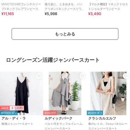
MINOTECH(R)フレンチスリー
後ろ姿に、ときめきを。バッ
【マルチ機能】Vネックドロス
ブVネックフレアワンピース
クリボンVネックノースリワン
トショルダーワンピース
¥11,165
¥5,998
¥3,490
ピース
もっとみる
ロングシーズン活躍ジャンパースカート
SALE
まとめ割
¥1500ｸｰﾎﾟﾝ
50%OFF
¥500ｸｰﾎﾟﾝ
アル・ディ・ラ
ルディックパーク
クラシカルエルフ
無地ジャンパースカート
ベルト付きラッフルイレヘム
春のレトロ。2wayパネルレー
ジャンパースカート
スジャンパースカート