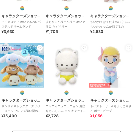
キャラクターズショップ ラフラフ
キャラクターズショップ ラフラフ
キャラクターズショップ ラフラフ
マイメロディ ぬいぐるみS パ
まじかるベリーベリー ぬいぐ
ちいかわ ぽてたまぬいぐるみ
ステルドリームランド
るみ らずベリー
ちいかわ なんか似てるの
¥3,630
¥1,705
¥2,530
期間限定SALE
キャラクターズショップ ラフラフ
キャラクターズショップ ラフラフ
キャラクターズショップ ラフラフ
サンリオキャラクターズ シナ
ニャニィニュニェニョン お座
トイストーリー4 ちょっこりさ
モロール フレンズ這い型ぬい
りぬいぐるみ ニュ キャットシ
ん ボー・ピープ
¥15,400
¥2,728
¥1,056
ぐるみS 6Pセット
リーズ