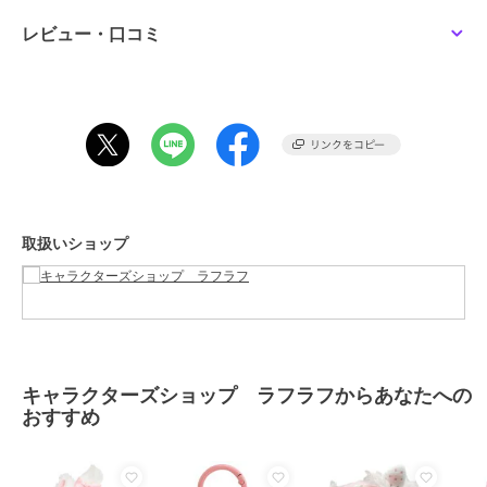
レビュー・口コミ
この商品は、不良品のみ返品を承ります
ブランド
キャラクターズショップ ラフラ
フ
ショップ
キャラクターズショップ ラフラ
フ
商品カテゴリ
すべてのキャラクターぬいぐるみ
／
キャラクターぬいぐるみ
取扱いショップ
性別タイプ
レディース
すべてのキャラクターぬいぐるみ
／
キャラクターぬいぐるみ
メンズ
すべてのキャラクターぬいぐるみ
／
キャラクターぬいぐるみ
キャラクターズショップ ラフラフからあなたへの
カラー
＊＊
おすすめ
サイズ
★★