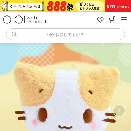
コ
ン
テ
ン
ツ
へ
何かお探しですか？
ス
キ
ッ
プ