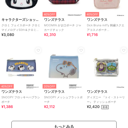
40%OFF
40%OFF
キャラクターズショップ ラフラフ
ワンズテラス
ワンズテラス
クロミ フェイスポーチ クロミ
MOOMIN がま口ポーチ ジャ
Dick Bruna miffy 刺繍スクエ
マイメロディ50th＆クロミ
カードチェック
アコスメポーチ
¥3,080
¥2,310
¥1,716
20th
strawberry&tulip
40%OFF
20%OFF
ワンズテラス
ワンズテラス
ワンズテラス
SNOOPY フロッキーハブラシ
SNOOPY メッシュフラットポ
ディズニー 『トイ・ストーリ
ポーチ
ーチ
ー』 ティッシュポーチ
¥1,386
¥2,112
¥2,420
新着
もっとみる