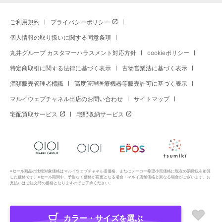
ご利用規約
プライバシーポリシー
個人情報の取り扱いに関する同意条項
丸井グループ カスタマーハラスメント対応方針
cookieポリシー
特定商取引に関する法律に基づく表示
古物営業法に基づく表示
酒類販売管理者標識
高度管理医療機器等販売許可に基づく表示
マルイウェブチャネル出店のお問い合わせ
サイトマップ
宅配買取サービス
宅配収納サービス
※セール商品の比較対象価格はマルイウェブチャネル旧価格、またはメーカー希望小売価格に現在の消費税を加算
した価格です。※セール期間中、予告なく価格が変更となる場合・マルイ店舗価格と異なる場合がございます。お
支払いはご注文時の価格となりますのでご了承ください。
カラー・サイズを選ぶ
Copyright All Rights Reserved. MARUI Co., Ltd