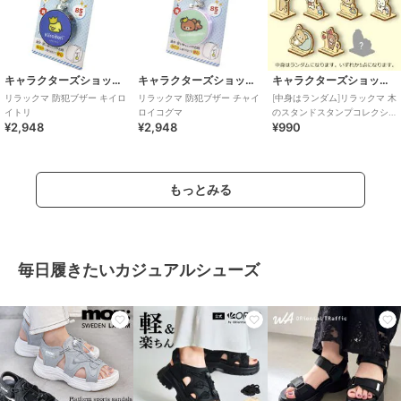
キャラクターズショップ ラフラフ
キャラクターズショップ ラフラフ
キャラクターズショップ ラフラフ
リラックマ 防犯ブザー キイロ
リラックマ 防犯ブザー チャイ
[中身はランダム]リラックマ 木
イトリ
ロイコグマ
のスタンドスタンプコレクシ
¥2,948
¥2,948
¥990
ョン フェイバリット･シングス
もっとみる
毎日履きたいカジュアルシューズ