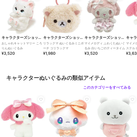
キャラクターズショップ ラフラフ
キャラクターズショップ ラフラフ
キャラクターズショップ ラフラフ
おしゃれキャットマリー ころ
リラックマ ぬいぐるみミニポ
マイメロディ ふわくたぬいぐ
マイメロ
りんぬいぐるみ
ーチ コリラックマ
るみ 白いちごのティータイム
ステル
¥3,520
¥1,980
¥3,520
¥3,6
キャラクターぬいぐるみの類似アイテム
このカテゴリーをすべてみる