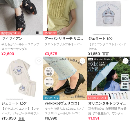
期間限定SALE
35%OFF
ヴィヴィアン
アーバンリサーチ サニーレーベル
ジェラート ピケ
やわらかソールレースアップ
フロントフリルプルオーバー
【ドラゴンクエスト】ハンド
スニーカーサンダル
タオル
¥2,690
¥3,575
¥1,650
新着
¥888ｸｰﾎﾟﾝ
期間限定SALE
ジェラート ピケ
velikoko(ヴェリココ）
オリエンタルトラフィック
【ドラゴンクエスト】【レデ
ゆったり幅もある2wayパンプ
遮光率100％ 自動開閉 男女兼
ィース】ジャガード半袖プル
ス(3.0cmヒール)[19.5~27cm]
用【26春夏新作】ワンタッチ
¥15,950
¥6,990
¥1,991
オーバー&ショートパンツセッ
ラクチンきれいシューズ
晴雨兼用 折りたたみ傘 /G-
新着
ト
0601