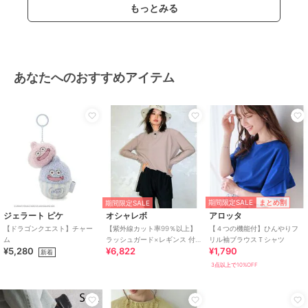
もっとみる
あなたへのおすすめアイテム
期間限定SALE
まとめ割
期間限定SALE
ジェラート ピケ
オシャレボ
アロッタ
【ドラゴンクエスト】チャー
【紫外線カット率99％以上】
【４つの機能付】ひんやりフ
ム
ラッシュガード×レギンス 付
リル袖ブラウスＴシャツ
¥5,280
¥6,822
¥1,790
き タンキニ
新着
3点以上で10%OFF