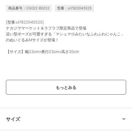
商品番号：CG022-80232
型番：ol7822045525
[型番:ol7822045525]
ナカジママーケット＆ラフラフ限定商品で登場
這い型ポーズが可愛すぎる「マシュマロみたいなふわふわにゃんこ」
のぬいぐるみMサイズが登場！
【サイズ】幅23cm×奥行23cm×高さ20cm
【価格改定のお知らせ】
こちらの商品は価格改定を実施させていただきます。
お届けする商品についているタグが旧価格の場合がございますが
現在表示されているサイト表示価格が正しい販売価格です｡
予めご了承いただきますよう､お願い申し上げます｡
※画像はあくまでも商品イメージになります。
サイズ
実際の商品と色や仕様が異なる場合がありますので、予め御了承くだ
さい。