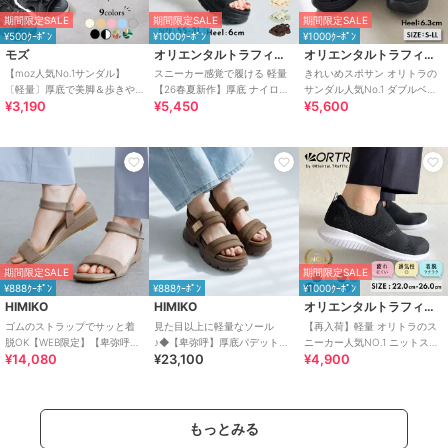
期間限定SALE
期間限定SALE
期間限定SALE
¥500ｸｰﾎﾟﾝ
¥1000ｸｰﾎﾟﾝ
¥1000ｸｰﾎﾟﾝ
モズ
オリエンタルトラフィック
オリエンタルトラフィック
【moz人気No.1サンダル】
スニーカー感覚で履ける 軽量
きれいめスポサン オリトラの
〔軽量〕厚底で美脚＆歩きや
【26春夏新作】厚底 ナイロン
サンダル人気No.1 ダブルベル
¥3,190
¥5,450
¥5,600
すい！疲れにくいフィット感
スポーツサンダル /OT3232
ト スポーツサンダル /42207
のスポーツサンダル
期間限定SALE
期間限定SALE
¥888ｸｰﾎﾟﾝ
¥888ｸｰﾎﾟﾝ
¥1000ｸｰﾎﾟﾝ
HIMIKO
HIMIKO
オリエンタルトラフィック
ゴムのストラップでサッと着
見た目以上に軽量なソール
【再入荷】軽量 オリトラのス
脱OK【WEB限定】【卑弥呼
♪◆【卑弥呼】厚底パデットサ
ニーカー人気NO.1 ニットスニ
¥14,080
¥23,100
¥4,900
26SS】ゴムストラップサンダ
ンダル/661201
ーカー スリッポン /3709
ル/661250
もっとみる