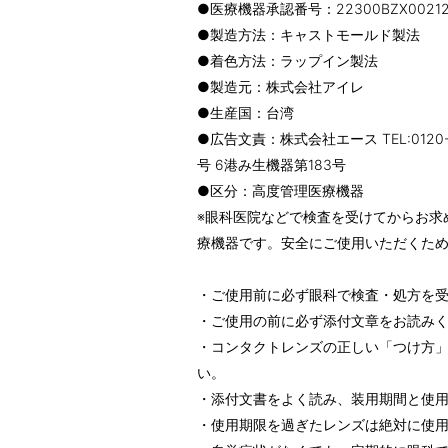
●医療機器承認番号：22300BZX00212A
●製造方法：キャストモールド製法
●着色方法：ラップイン製法
●製造元：株式会社アイレ
●生産国：台湾
●広告文責：株式会社エース TEL:0120
号 6港み生機器第183号
●区分：高度管理医療機器
※眼科医院などで検査を受けてからお求
療機器です。安全にご使用いただくた
・ご使用前に必ず眼科で検査・処方を
・ご使用の前に必ず添付文章をお読み
・コンタクトレンズの正しい「つけ方
い。
・添付文書をよく読み、装用期間と使
・使用期限を過ぎたレンズは絶対に使