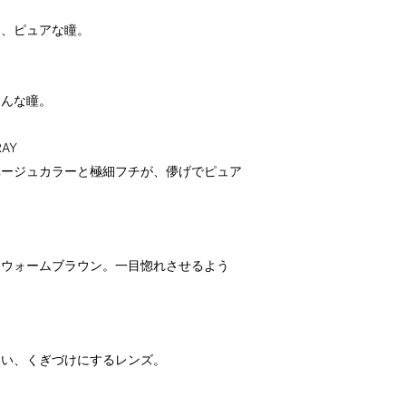
り、ピュアな瞳。
るんな瞳。
AY
ベージュカラーと極細フチが、儚げでピュア
なウォームブラウン。一目惚れさせるよう
ない、くぎづけにするレンズ。