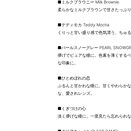
■ミルクブラウニー Milk Brownie
柔らかなミルクブラウンで甘さたっぷ
■テディモカ Teddy Mocha
くりっと甘い盛り感で色気漂う、ちゅ
■パールスノーグレー PEARL SNOWGR
儚げでピュアな瞳に。色素を薄くする
な印象に。
■ひとめぼれの恋
ぷるんと甘かわな瞳に。甘くやわらか
な、愛されレンズ。
■くぎづけの心
淡く儚げな瞳に。一度見たら忘れられ