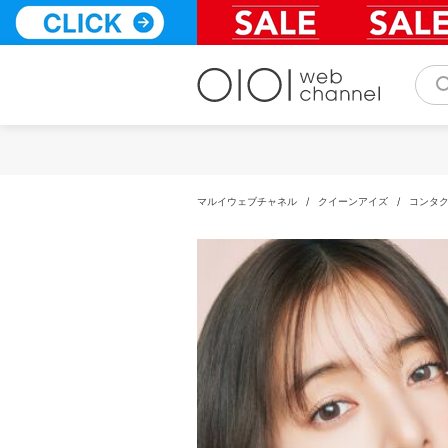
コ
ン
テ
ン
ツ
へ
ス
キ
ッ
プ
マルイウェブチャネル
/
クイーンアイズ
/
コンタ