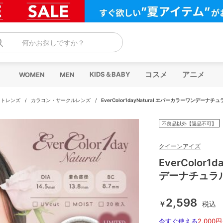
何かお探しですか？
コスメ
アニメ
KIDS＆BABY
WOMEN
MEN
クトレンズ
/
カラコン・サークルレンズ
/
EverColor1dayNatural エバーカラーワンデーナチュ
不良品以外【返品不可】
クイーンアイズ
EverColor
デーナチュラル
2,598
￥
税込
今すぐ使える
2,000円