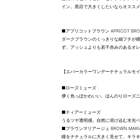
イン。黒目で大きくしたいならオスス
■アプリコットブラウン APRICOT BR
ダークブラウンのくっきりな細フチが
ず、アッシュよりも若干赤みのあるオ
【エバーカラーワンデーナチュラルモ
■ローズミューズ
儚く色っぽかわいい。ほんのりローズ
■ティアーミューズ
うるツヤ透明感。自然に溶け込む水光
■ブラウンマリアージュ BROWN MARI
瞳をナチュラルに大きく見せて、キラ