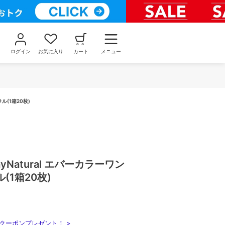
ログイン
お気に入り
カート
メニュー
ラル(1箱20枚)
1dayNatural エバーカラーワン
(1箱20枚)
クーポンプレゼント！ >