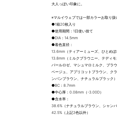
大人っぽい印象に。
※マルイウェブでは一部カラーお取り扱
●1箱20枚入り
●使用期間：1日使い捨て
●DIA：14.5mm
●着色直径：
13.6mm（ティアーミューズ、ひとめ
13.8mm（ミルクブラウニー、テディ
パールロゼ、マシュマロミルク、ブラ
ベージュ、アプリコットブラウン、ク
ンパンブラウン、ナチュラルブラック
●BC：8.7mm
●中心厚：0.08mm（-3.00D）
●含水率：
38.6%（ナチュラルブラウン、シャ
42.5%（上記3色以外）