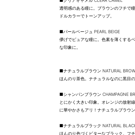
■クリアキャメル CLEAR CAMEL
透明感のある瞳に。ブラウンのフチで
ドルカラーでトーンアップ。
■パールベージュ PEARL BEIGE
儚げでピュアな瞳に。色素を薄くする
な印象に。
■ナチュラルブラウン NATURAL BRO
ほんのり茶色。ナチュラルなのに黒目
■シャンパンブラウン CHAMPAGNE B
とにかく大きい印象。オレンジの放射
に華やかさもアリ！ナチュラルブラウ
■ナチュラルブラック NATURAL BLAC
ほんのり色づくビターなブラック。フ