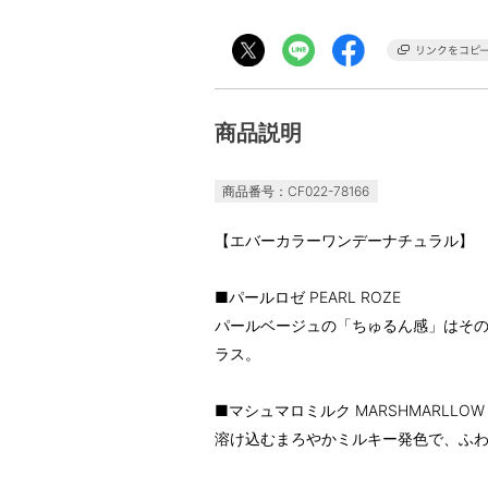
商品説明
商品番号：CF022-78166
【エバーカラーワンデーナチュラル】
■パールロゼ PEARL ROZE
パールベージュの「ちゅるん感」はそ
ラス。
■マシュマロミルク MARSHMARLLOW 
溶け込むまろやかミルキー発色で、ふ