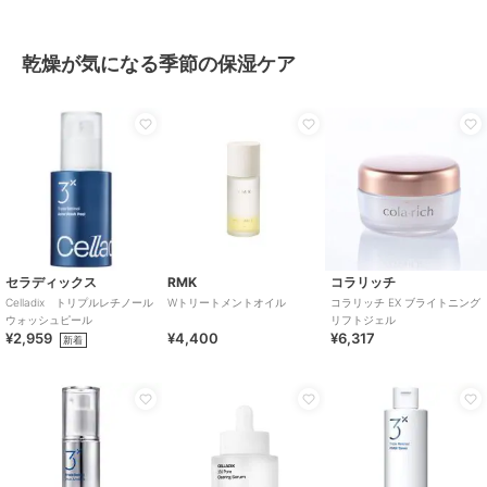
乾燥が気になる季節の保湿ケア
セラディックス
RMK
コラリッチ
Celladix トリプルレチノール
Wトリートメントオイル
コラリッチ EX ブライトニング
ウォッシュピール
リフトジェル
¥2,959
¥4,400
¥6,317
新着