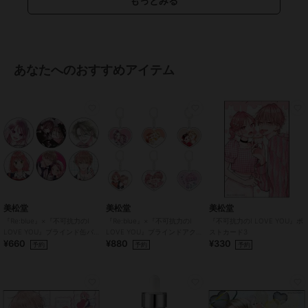
もっとみる
●製造元：株式会社アイレ
●生産国：台湾
●広告文責：株式会社エース TEL:0120-267-531 高度管理医療機器販
売許可 許可番号 6港み生機器第183号
●区分：高度管理医療機器
あなたへのおすすめアイテム
※眼科医院などで検査を受けてからお求めください。コンタクトレン
ズは高度管理医療機器です。安全にご使用いただくため、以下の注意
事項を必ずお守りください。
・ご使用前に必ず眼科で検査・処方を受けてください。
・ご使用の前に必ず添付文章をお読みください
・コンタクトレンズの正しい「つけ方」と「はずし方」を必ず眼科で
習ってください。
・添付文書をよく読み、装用期間と使用方法を正しく守ってお使いく
ださい。
美松堂
美松堂
美松堂
・使用期限を過ぎたレンズは絶対に使用しないでください。
『Re:blue』×『不可抗力のI
『Re:blue』×『不可抗力のI
『不可抗力のI LOVE YOU』ポ
・自覚症状がなくても、定期的に眼科で検査を受けてください。
LOVE YOU』ブラインド缶バ
LOVE YOU』ブラインドアク
ストカード3
・異常（充血・痛み・かすみなど）を感じた場合は、直ちに使用を中
¥660
¥880
¥330
ッジ（全6種）
リルキーホルダー（全6種）
予約
予約
予約
止し、眼科を受診してください。
・他人のレンズを使用したり、自分のレンズを他人に譲渡しないでく
ださい。
・レンズ装用中の水泳・入浴は避けてください。
・レンズ装用中に目薬を使用する場合は、眼科医に相談してくださ