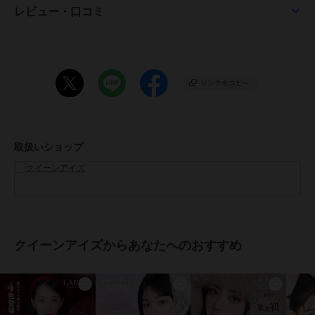
ぷるんと甘かわな瞳に。甘くやわらかなウォームブラウン。一目惚れ
レビュー・口コミ
させるような、愛されレンズ。
■くぎづけの心
淡く儚げな瞳に。一度見たら忘れられない、くぎづけにするレンズ。
■クリアキャメル CLEAR CAMEL
透明感のある瞳に。ブラウンのフチで瞳を自然に大きく、透明感のあ
る明るめのミドルカラーでトーンアップ。
取扱いショップ
■パールベージュ PEARL BEIGE
儚げでピュアな瞳に。色素を薄くするベージュカラーと極細フチが、
儚げでピュアな印象に。
■ナチュラルブラウン NATURAL BROWN
ほんのり茶色。ナチュラルなのに黒目の大きいくりくりの瞳に。
クイーンアイズからあなたへのおすすめ
■シャンパンブラウン CHAMPAGNE BROWN
とにかく大きい印象。オレンジの放射線でキラキラ感があるので、ナ
チュラルなのに華やかさもアリ！ナチュラルブラウンよりも少し明る
め