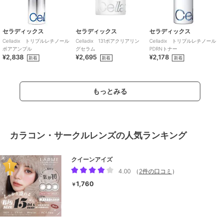
セラディックス
セラディックス
セラディックス
Celladix トリプルレチノール
Celladix 131ポアクリアリン
Celladix トリプルレチノール
ポアアンプル
グセラム
PDRNトナー
¥2,838
¥2,695
¥2,178
新着
新着
新着
もっとみる
カラコン・サークルレンズの人気ランキング
クイーンアイズ
4.00
（
2件の口コミ
）
1,760
￥