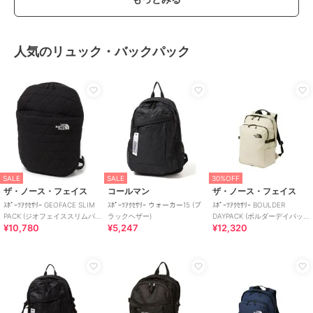
特徴
コンタクトレンズ
ワンデー
/
度あり
/
度なし
/
13.
6mm
/
13.8mm
/
14.5mm
/
BC8.7
人気のリュック・バックパック
mm
/
フチあり
/
UVカット
カラコン・サークルレンズ
ワンデー
/
度あり
/
度なし
/
13.
6mm
/
13.8mm
/
14.5mm
/
BC8.7
mm
/
フチあり
/
UVカット
SALE
SALE
30%OFF
ザ・ノース・フェイス
コールマン
ザ・ノース・フェイス
ｽﾎﾟｰﾂｱｸｾｻﾘｰ GEOFACE SLIM
ｽﾎﾟｰﾂｱｸｾｻﾘｰ ウォーカー15 (ブ
ｽﾎﾟｰﾂｱｸｾｻﾘｰ BOULDER
PACK (ジオフェイススリムパ
ラックヘザー)
DAYPACK (ボルダーデイパッ
¥10,780
¥5,247
¥12,320
ック)
ク)