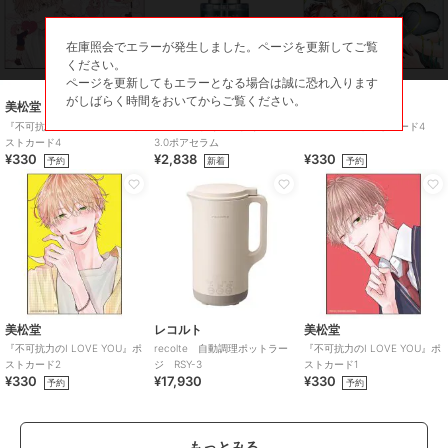
い。
在庫照会でエラーが発生しました。ページを更新してご覧
ください。
この商品は、不良品のみ返品を承ります
ページを更新してもエラーとなる場合は誠に恐れ入ります
がしばらく時間をおいてからご覧ください。
美松堂
セラディックス
美松堂
ブランド
クイーンアイズ
『不可抗力のI LOVE YOU』ポ
Celladix グリシルグリシン
『Re:blue』ポストカード4
ストカード4
3.0ポアセラム
ショップ
クイーンアイズ
¥330
¥2,838
¥330
予約
新着
予約
商品カテゴリ
コンタクトレンズ
／
カラコン・
サークルレンズ
カラー
パールベージュ、パールロゼ、パ
ールスノーグレー、マシュマロミ
ルク、テディモカ、ミルクブラウ
ニー、くぎづけの心、ひとめぼれ
の恋、アプリコットブラウン、ク
美松堂
レコルト
美松堂
リアキャメル、シャンパンブラウ
『不可抗力のI LOVE YOU』ポ
recolte 自動調理ポットラー
『不可抗力のI LOVE YOU』ポ
ン、ナチュラルブラウン、ナチュ
ストカード2
ジ RSY-3
ストカード1
ラルブラック、ブラウンマリアー
¥330
¥17,930
¥330
予約
予約
ジュ、ティアーミューズ、ローズ
ミューズ
サイズ
30サイズ展開
もっとみる