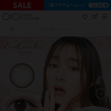
コ
ン
テ
ン
ツ
へ
何かお探しですか？
ス
キ
ッ
プ