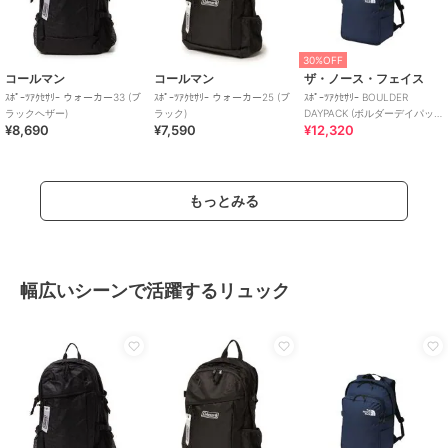
30%OFF
コールマン
コールマン
ザ・ノース・フェイス
ｽﾎﾟｰﾂｱｸｾｻﾘｰ ウォーカー33 (ブ
ｽﾎﾟｰﾂｱｸｾｻﾘｰ ウォーカー25 (ブ
ｽﾎﾟｰﾂｱｸｾｻﾘｰ BOULDER
ラックヘザー)
ラック)
DAYPACK (ボルダーデイパッ
¥8,690
¥7,590
¥12,320
ク)
もっとみる
幅広いシーンで活躍するリュック