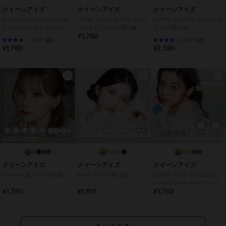
があるのに、大人っぽい印象に。
クイーンアイズ
クイーンアイズ
クイーンアイズ
EverColor1MONTH エバーカ
LARME MELTY SERIES ラルム
LARME NATURAL ラルムナチ
ラーワンマンス シリコーンハ
メルティシリーズ(1箱10枚)
ュラル(1箱20枚)
※マルイウェブでは一部カラーお取り扱いしておりません
¥1,760
イドロゲル(1箱2枚)
●1箱20枚入り
4.00
4.00
（
3件
）
（
2件
）
¥1,760
¥2,596
●使用期間：1日使い捨て
●DIA：14.5mm
●着色直径：
13.6mm（ティアーミューズ、ひとめぼれの恋、くぎづけの心）
13.8mm（ミルクブラウニー、テディモカ、パールスノーグレー、ロ
ーズミューズ、パールロゼ、マシュマロミルク、ブラウンマリアージ
ュ、クリアキャメル、パールベージュ、アプリコットブラウン、クラ
シックチーク、ナチュラルブラウン、シャンパンブラウン、ナチュラ
ルブラック）
●BC：8.7mm
●中心厚：0.08mm（-3.00D）
●含水率：
クイーンアイズ
クイーンアイズ
クイーンアイズ
38.6%（ナチュラルブラウン、シャンパンブラウン、ナチュラルブラ
azatome あざとめ(1箱10枚)
Kaica カイカ(1箱10枚)
LARME TORIC ラルムシリコ
ック）
ンハイドロゲルWモイストUV
42.5%（上記3色以外）
¥1,760
¥1,815
¥1,760
トーリック(1箱10枚)
●医療機器承認番号：22300BZX00212A01｜22600BZX00273A02
●製造方法：キャストモールド製法
●着色方法：ラップイン製法