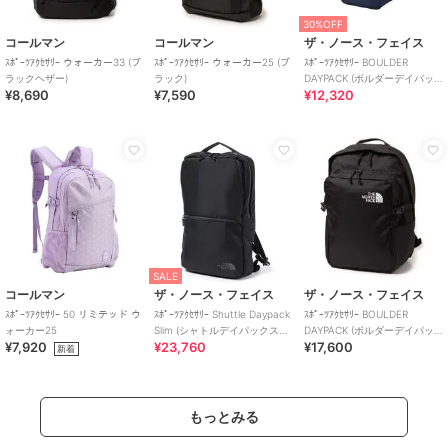
30%OFF
コールマン
コールマン
ザ・ノース・フェイス
ｽﾎﾟｰﾂｱｸｾｻﾘｰ ウォーカー33 (ブ
ｽﾎﾟｰﾂｱｸｾｻﾘｰ ウォーカー25 (ブ
ｽﾎﾟｰﾂｱｸｾｻﾘｰ BOULDER
ラックヘザー)
ラック)
DAYPACK (ボルダーデイパッ
¥8,690
¥7,590
¥12,320
ク)
SALE
コールマン
ザ・ノース・フェイス
ザ・ノース・フェイス
ｽﾎﾟｰﾂｱｸｾｻﾘｰ 50 リミテッド ウ
ｽﾎﾟｰﾂｱｸｾｻﾘｰ Shuttle Daypack
ｽﾎﾟｰﾂｱｸｾｻﾘｰ BOULDER
ォーカー25
Slim (シャトルデイパックスリ
DAYPACK (ボルダーデイパッ
¥7,920
¥23,760
¥17,600
ム)
ク)
新着
もっとみる