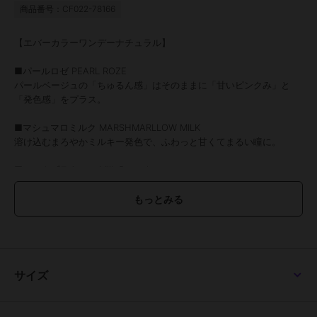
商品番号：CF022-78166
【エバーカラーワンデーナチュラル】
■パールロゼ PEARL ROZE
パールベージュの「ちゅるん感」はそのままに「甘いピンクみ」と
「発色感」をプラス。
■マシュマロミルク MARSHMARLLOW MILK
溶け込むまろやかミルキー発色で、ふわっと甘くてまるい瞳に。
■ミルクブラウニー Milk Brownie
柔らかなミルクブラウンで甘さたっぷり、ピュアな瞳。
■テディモカ Teddy Mocha
くりっと甘い盛り感で色気漂う、ちゅるんな瞳。
■パールスノーグレー PEARL SNOWGRAY
儚げでピュアな瞳に。色素を薄くするベージュカラーと極細フチが、
サイズ
儚げでピュアな印象に。
■ひとめぼれの恋