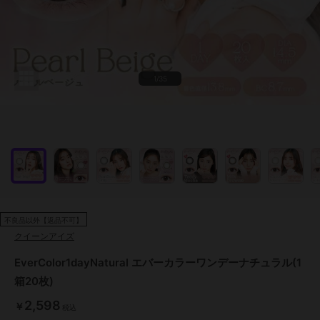
1/35
不良品以外【返品不可】
クイーンアイズ
EverColor1dayNatural エバーカラーワンデーナチュラル(1
箱20枚)
2,598
￥
税込