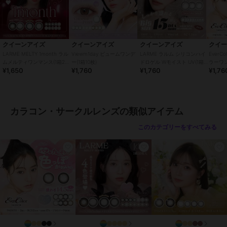
■ナチュラルブラック NATURAL BLACK
ほんのり色づくビターなブラック。フチがふんわりしているので、よ
り馴染むデザイン。黒目で大きくしたいならオススメ！
クイーンアイズ
クイーンアイズ
クイーンアイズ
クイ
LARME MELTY 1month ラル
Viewm1day ビュームワンデ
LARME ラルム シリコンハイ
EverC
■アプリコットブラウン APRICOT BROWN
ムメルティワンマンス(1箱2
ー(1箱10枚)
ドロゲル Wモイスト UV(1箱
ラーワ
¥1,650
¥1,760
¥1,760
¥1,76
枚)
10枚)
イドロゲ
ダークブラウンのくっきりな細フチが瞳の存在感を惹き立たせる。大
きくなりすぎず、アッシュよりも若干赤みのあるオレンジが好きな方
にオススメ！
カラコン・サークルレンズの類似アイテム
【エバーカラーワンデーナチュラルモイストレーベルＵＶ】
このカテゴリーをすべてみる
■ローズミューズ
儚く色っぽかわいい。ほんのりローズニュアンスで、うっとり見惚れ
る瞳。
■ティアーミューズ
うるツヤ透明感。自然に溶け込む水光ベージュで、ときめくピュアな
瞳。
■ブラウンマリアージュ BROWN MARIAGE
瞳をナチュラルに大きく見せて、キラキラ感のある瞳に。キラキラ感