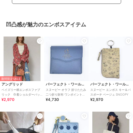
凹凸感が魅力のエンボスアイテム
期間限定SALE
アングリッド
パーフェクト・ワールド・トーキョー
パーフェクト・ワールド・トーキョー
ペイズリー柄エンボスファブ
スヌーピー オラフ 折りたたみ
スヌーピー エンボス キー＆パ
リック 巾着ショルダーバッ
二つ折り財布 ワンポイントエ
スポーチ ベージュ SNOOPY
¥2,970
¥4,730
¥2,970
グ
ンボス SNOOPY