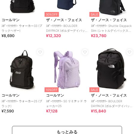
30%OFF
SALE
コールマン
ザ・ノース・フェイス
ザ・ノース・フェイス
ｽﾎﾟｰﾂｱｸｾｻﾘｰ ウォーカー33 (ブ
ｽﾎﾟｰﾂｱｸｾｻﾘｰ BOULDER
ｽﾎﾟｰﾂｱｸｾｻﾘｰ Shuttle Daypack
ラックヘザー)
DAYPACK (ボルダーデイパッ
Slim (シャトルデイパックスリ
¥8,690
¥12,320
¥23,760
ク)
ム)
10%OFF
SALE
コールマン
コールマン
ザ・ノース・フェイス
ｽﾎﾟｰﾂｱｸｾｻﾘｰ ウォーカー25 (ブ
ｽﾎﾟｰﾂｱｸｾｻﾘｰ 50 リミテッド ウ
ｽﾎﾟｰﾂｱｸｾｻﾘｰ BOULDER
ラック)
ォーカー25
DAYPACK (ボルダーデイパッ
¥7,590
¥7,128
¥15,840
ク)
もっとみる