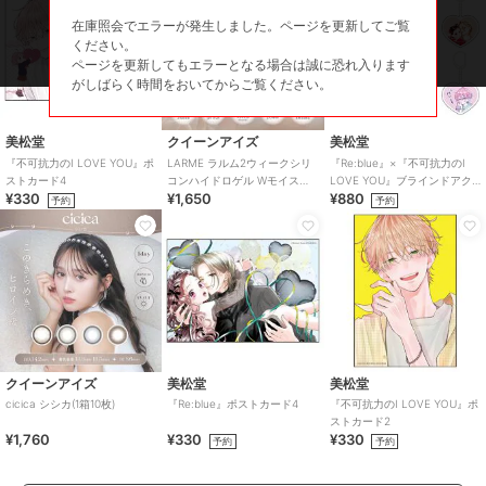
い。
在庫照会でエラーが発生しました。ページを更新してご覧
ください。
ページを更新してもエラーとなる場合は誠に恐れ入ります
この商品は、不良品のみ返品を承ります
がしばらく時間をおいてからご覧ください。
ブランド
クイーンアイズ
美松堂
クイーンアイズ
美松堂
ショップ
クイーンアイズ
『不可抗力のI LOVE YOU』ポ
LARME ラルム2ウィークシリ
『Re:blue』×『不可抗力のI
ストカード4
コンハイドロゲル Wモイスト
LOVE YOU』ブラインドアク
商品カテゴリ
コンタクトレンズ
／
カラコン・
¥330
¥1,650
¥880
UV クリア CLEAR (1箱6枚)
リルキーホルダー（全6種）
予約
予約
サークルレンズ
カラー
パールスノーグレー、パールベー
ジュ、パールロゼ、マシュマロミ
ルク、テディモカ、ミルクブラウ
ニー、くぎづけの心、ひとめぼれ
の恋、アプリコットブラウン、ク
リアキャメル、シャンパンブラウ
ン、ナチュラルブラウン、ナチュ
クイーンアイズ
美松堂
美松堂
ラルブラック、ブラウンマリアー
cicica シシカ(1箱10枚)
『Re:blue』ポストカード4
『不可抗力のI LOVE YOU』ポ
ストカード2
ジュ、ティアーミューズ、ローズ
¥1,760
¥330
¥330
予約
予約
ミューズ
サイズ
30サイズ展開