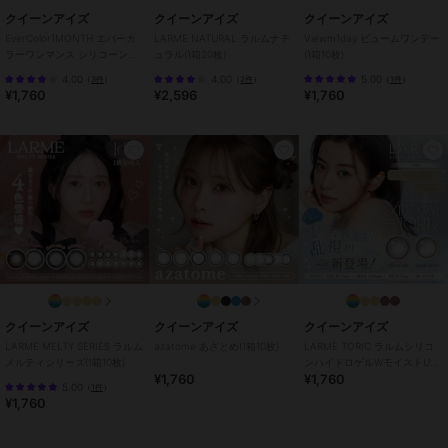
があるのに、大人っぽい印象に。
クイーンアイズ
クイーンアイズ
クイーンアイズ
EverColor1MONTH エバーカ
LARME NATURAL ラルムナチ
Viewm1day ビュームワンデー
ラーワンマンス シリコーンハ
ュラル(1箱20枚)
(1箱10枚)
※マルイウェブでは一部カラーお取り扱いしておりません
イドロゲル(1箱2枚)
●1箱20枚入り
4.00
4.00
5.00
（
3件
）
（
2件
）
（
1件
）
¥1,760
¥2,596
¥1,760
●使用期間：1日使い捨て
●DIA：14.5mm
●着色直径：
13.6mm（ティアーミューズ、ひとめぼれの恋、くぎづけの心）
13.8mm（ミルクブラウニー、テディモカ、パールスノーグレー、ロ
ーズミューズ、パールロゼ、マシュマロミルク、ブラウンマリアージ
ュ、クリアキャメル、パールベージュ、アプリコットブラウン、クラ
シックチーク、ナチュラルブラウン、シャンパンブラウン、ナチュラ
ルブラック）
●BC：8.7mm
●中心厚：0.08mm（-3.00D）
●含水率：
クイーンアイズ
クイーンアイズ
クイーンアイズ
38.6%（ナチュラルブラウン、シャンパンブラウン、ナチュラルブラ
LARME MELTY SERIES ラルム
azatome あざとめ(1箱10枚)
LARME TORIC ラルムシリコ
ック）
メルティシリーズ(1箱10枚)
ンハイドロゲルWモイストUV
42.5%（上記3色以外）
¥1,760
¥1,760
トーリック(1箱10枚)
5.00
（
1件
）
●医療機器承認番号：22300BZX00212A01｜22600BZX00273A02
¥1,760
●製造方法：キャストモールド製法
●着色方法：ラップイン製法