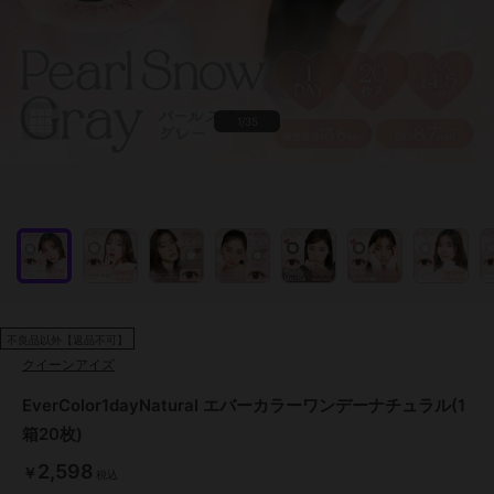
1/35
不良品以外【返品不可】
クイーンアイズ
EverColor1dayNatural エバーカラーワンデーナチュラル(1
箱20枚)
2,598
￥
税込