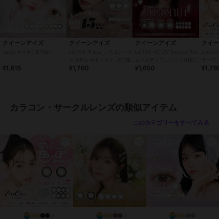
■ナチュラルブラック NATURAL BLACK
ほんのり色づくビターなブラック。フチがふんわりしているので、よ
り馴染むデザイン。黒目で大きくしたいならオススメ！
クイーンアイズ
クイーンアイズ
クイーンアイズ
クイ
Kaica カイカ(1箱10枚)
LARME ラルム シリコンハイ
LARME MELTY 1month ラル
EverC
■アプリコットブラウン APRICOT BROWN
ドロゲル Wモイスト UV(1箱
ムメルティワンマンス(1箱2
ラーワ
¥1,815
¥1,760
¥1,650
¥1,76
10枚)
枚)
イドロゲ
ダークブラウンのくっきりな細フチが瞳の存在感を惹き立たせる。大
きくなりすぎず、アッシュよりも若干赤みのあるオレンジが好きな方
にオススメ！
カラコン・サークルレンズの類似アイテム
【エバーカラーワンデーナチュラルモイストレーベルＵＶ】
このカテゴリーをすべてみる
■ローズミューズ
儚く色っぽかわいい。ほんのりローズニュアンスで、うっとり見惚れ
る瞳。
■ティアーミューズ
うるツヤ透明感。自然に溶け込む水光ベージュで、ときめくピュアな
瞳。
■ブラウンマリアージュ BROWN MARIAGE
瞳をナチュラルに大きく見せて、キラキラ感のある瞳に。キラキラ感