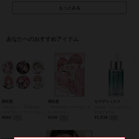
●製造元：株式会社アイレ
もっとみる
●生産国：台湾
●広告文責：株式会社エース TEL:0120-267-531 高度管理医療機器販
売許可 許可番号 6港み生機器第183号
●区分：高度管理医療機器
※眼科医院などで検査を受けてからお求めください。コンタクトレン
あなたへのおすすめアイテム
ズは高度管理医療機器です。安全にご使用いただくため、以下の注意
事項を必ずお守りください。
・ご使用前に必ず眼科で検査・処方を受けてください。
・ご使用の前に必ず添付文章をお読みください
・コンタクトレンズの正しい「つけ方」と「はずし方」を必ず眼科で
習ってください。
・添付文書をよく読み、装用期間と使用方法を正しく守ってお使いく
ださい。
・使用期限を過ぎたレンズは絶対に使用しないでください。
美松堂
美松堂
セラディックス
・自覚症状がなくても、定期的に眼科で検査を受けてください。
『Re:blue』×『不可抗力のI
『不可抗力のI LOVE YOU』ポ
Celladix グリシルグリシン
・異常（充血・痛み・かすみなど）を感じた場合は、直ちに使用を中
LOVE YOU』ブラインド缶バ
ストカード3
3.0ポアセラム
止し、眼科を受診してください。
¥660
¥330
¥2,838
ッジ（全6種）
予約
予約
新着
・他人のレンズを使用したり、自分のレンズを他人に譲渡しないでく
ださい。
・レンズ装用中の水泳・入浴は避けてください。
・レンズ装用中に目薬を使用する場合は、眼科医に相談してくださ