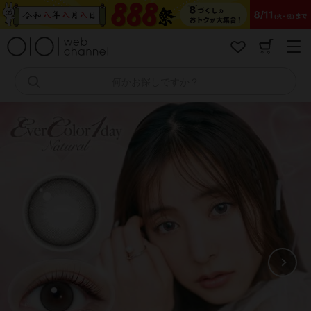
コ
ン
テ
ン
ツ
へ
何かお探しですか？
ス
キ
ッ
プ