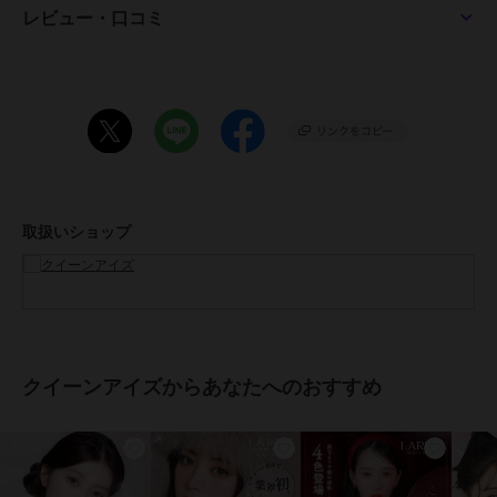
ぷるんと甘かわな瞳に。甘くやわらかなウォームブラウン。一目惚れ
レビュー・口コミ
させるような、愛されレンズ。
■くぎづけの心
淡く儚げな瞳に。一度見たら忘れられない、くぎづけにするレンズ。
■クリアキャメル CLEAR CAMEL
透明感のある瞳に。ブラウンのフチで瞳を自然に大きく、透明感のあ
る明るめのミドルカラーでトーンアップ。
取扱いショップ
■パールベージュ PEARL BEIGE
儚げでピュアな瞳に。色素を薄くするベージュカラーと極細フチが、
儚げでピュアな印象に。
■ナチュラルブラウン NATURAL BROWN
ほんのり茶色。ナチュラルなのに黒目の大きいくりくりの瞳に。
クイーンアイズからあなたへのおすすめ
■シャンパンブラウン CHAMPAGNE BROWN
とにかく大きい印象。オレンジの放射線でキラキラ感があるので、ナ
チュラルなのに華やかさもアリ！ナチュラルブラウンよりも少し明る
め