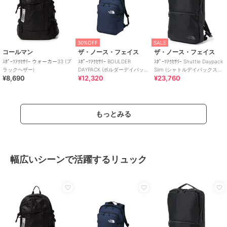
30%OFF
SALE
コールマン
ザ・ノース・フェイス
ザ・ノース・フェイス
ｽﾎﾟｰﾂｱｸｾｻﾘｰ ウォーカー33 (ブ
ｽﾎﾟｰﾂｱｸｾｻﾘｰ BOULDER
ｽﾎﾟｰﾂｱｸｾｻﾘｰ Shuttle Daypack
ラックヘザー)
DAYPACK (ボルダーデイパッ
Slim (シャトルデイパックスリ
¥8,690
¥12,320
¥23,760
ク)
ム)
もっとみる
幅広いシーンで活躍するリュック