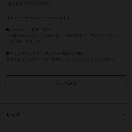
商品番号：CF022-78166
【エバーカラーワンデーナチュラル】
■パールロゼ PEARL ROZE
パールベージュの「ちゅるん感」はそのままに「甘いピンクみ」と
「発色感」をプラス。
■マシュマロミルク MARSHMARLLOW MILK
溶け込むまろやかミルキー発色で、ふわっと甘くてまるい瞳に。
■ミルクブラウニー Milk Brownie
柔らかなミルクブラウンで甘さたっぷり、ピュアな瞳。
■テディモカ Teddy Mocha
くりっと甘い盛り感で色気漂う、ちゅるんな瞳。
■パールスノーグレー PEARL SNOWGRAY
儚げでピュアな瞳に。色素を薄くするベージュカラーと極細フチが、
サイズ
儚げでピュアな印象に。
■ひとめぼれの恋