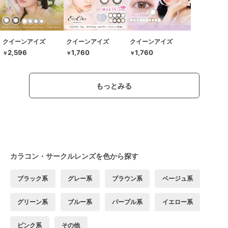
クイーンアイズ
クイーンアイズ
クイーンアイズ
2,596
1,760
1,760
￥
￥
￥
もっとみる
カラコン・サークルレンズを色から探す
ブラック系
グレー系
ブラウン系
ベージュ系
グリーン系
ブルー系
パープル系
イエロー系
ピンク系
その他