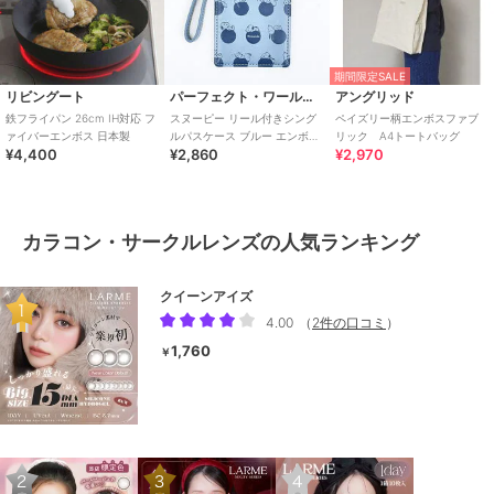
期間限定SALE
リビングート
パーフェクト・ワールド・トーキョー
アングリッド
鉄フライパン 26cm IH対応 フ
スヌーピー リール付きシング
ペイズリー柄エンボスファブ
ァイバーエンボス 日本製
ルパスケース ブルー エンボス
リック A4トートバッグ
¥4,400
¥2,860
¥2,970
定期入れ SNOOPY
カラコン・サークルレンズの人気ランキング
クイーンアイズ
4.00
（
2件の口コミ
）
1,760
￥