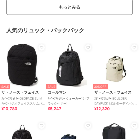
もっとみる
特徴
コンタクトレンズ
ワンデー
/
度あり
/
度なし
/
13.
6mm
/
13.8mm
/
14.5mm
/
BC8.7
mm
/
フチあり
/
UVカット
人気のリュック・バックパック
カラコン・サークルレンズ
ワンデー
/
度あり
/
度なし
/
13.
6mm
/
13.8mm
/
14.5mm
/
BC8.7
mm
/
フチあり
/
UVカット
SALE
SALE
30%OFF
ザ・ノース・フェイス
コールマン
ザ・ノース・フェイス
ｽﾎﾟｰﾂｱｸｾｻﾘｰ GEOFACE SLIM
ｽﾎﾟｰﾂｱｸｾｻﾘｰ ウォーカー15 (ブ
ｽﾎﾟｰﾂｱｸｾｻﾘｰ BOULDER
PACK (ジオフェイススリムパ
ラックヘザー)
DAYPACK (ボルダーデイパッ
¥10,780
¥5,247
¥12,320
ック)
ク)