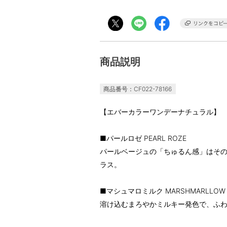
商品説明
商品番号：CF022-78166
【エバーカラーワンデーナチュラル】
■パールロゼ PEARL ROZE
パールベージュの「ちゅるん感」はそ
ラス。
■マシュマロミルク MARSHMARLLOW 
溶け込むまろやかミルキー発色で、ふ