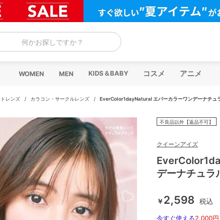
何かお探しですか？
コスメ
アニメ
KIDS＆BABY
WOMEN
MEN
クトレンズ
/
カラコン・サークルレンズ
/
EverColor1dayNatural エバーカラーワンデーナチュ
不良品以外【返品不可】
クイーンアイズ
EverColor
デーナチュラル
2,598
￥
税込
今すぐ使える
2,000円