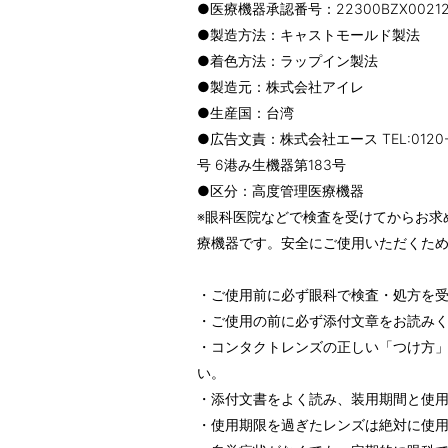
●医療機器承認番号：22300BZX00212A
●製造方法：キャストモールド製法
●着色方法：ラップイン製法
●製造元：株式会社アイレ
●生産国：台湾
●広告文責：株式会社エース TEL:0120
号 6港み生機器第183号
●区分：高度管理医療機器
※眼科医院などで検査を受けてからお求
療機器です。安全にご使用いただくた
・ご使用前に必ず眼科で検査・処方を
・ご使用の前に必ず添付文章をお読み
・コンタクトレンズの正しい「つけ方
い。
・添付文書をよく読み、装用期間と使
・使用期限を過ぎたレンズは絶対に使