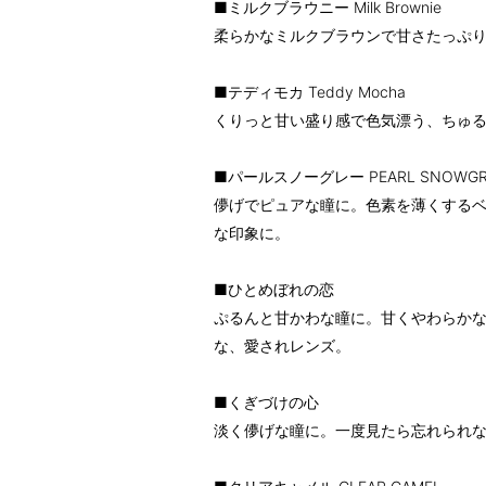
■ミルクブラウニー Milk Brownie
柔らかなミルクブラウンで甘さたっぷ
■テディモカ Teddy Mocha
くりっと甘い盛り感で色気漂う、ちゅ
■パールスノーグレー PEARL SNOWGR
儚げでピュアな瞳に。色素を薄くする
な印象に。
■ひとめぼれの恋
ぷるんと甘かわな瞳に。甘くやわらか
な、愛されレンズ。
■くぎづけの心
淡く儚げな瞳に。一度見たら忘れられ