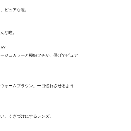
り、ピュアな瞳。
るんな瞳。
AY
ベージュカラーと極細フチが、儚げでピュア
なウォームブラウン。一目惚れさせるよう
ない、くぎづけにするレンズ。