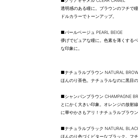
■クリアキャメル CLEAR CAMEL
透明感のある瞳に。ブラウンのフチで
ドルカラーでトーンアップ。
■パールベージュ PEARL BEIGE
儚げでピュアな瞳に。色素を薄くする
な印象に。
■ナチュラルブラウン NATURAL BRO
ほんのり茶色。ナチュラルなのに黒目
■シャンパンブラウン CHAMPAGNE B
とにかく大きい印象。オレンジの放射
に華やかさもアリ！ナチュラルブラウ
■ナチュラルブラック NATURAL BLAC
ほんのり色づくビターなブラック。フ