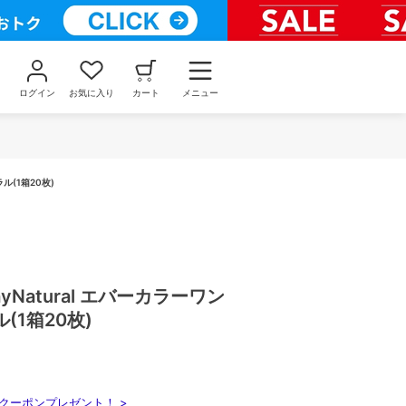
ログイン
お気に入り
カート
メニュー
ラル(1箱20枚)
1dayNatural エバーカラーワン
(1箱20枚)
クーポンプレゼント！ >