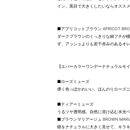
イン。黒目で大きくしたいならオスス
■アプリコットブラウン APRICOT BR
ダークブラウンのくっきりな細フチが
ず、アッシュよりも若干赤みのあるオ
【エバーカラーワンデーナチュラルモ
■ローズミューズ
儚く色っぽかわいい。ほんのりローズ
■ティアーミューズ
うるツヤ透明感。自然に溶け込む水光
■ブラウンマリアージュ BROWN MARI
瞳をナチュラルに大きく見せて、キラ