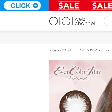
コ
ン
テ
ン
ツ
へ
ス
キ
ッ
プ
マルイウェブチャネル
/
クイーンアイズ
/
コンタ