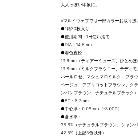
大人っぽい印象に。
※マルイウェブでは一部カラーお取り扱
●1箱20枚入り
●使用期間：1日使い捨て
●DIA：14.5mm
●着色直径：
13.6mm（ティアーミューズ、ひとめ
13.8mm（ミルクブラウニー、テディ
パールロゼ、マシュマロミルク、ブラ
ベージュ、アプリコットブラウン、ク
ンパンブラウン、ナチュラルブラック
●BC：8.7mm
●中心厚：0.08mm（-3.00D）
●含水率：
38.6%（ナチュラルブラウン、シャ
42.5%（上記3色以外）