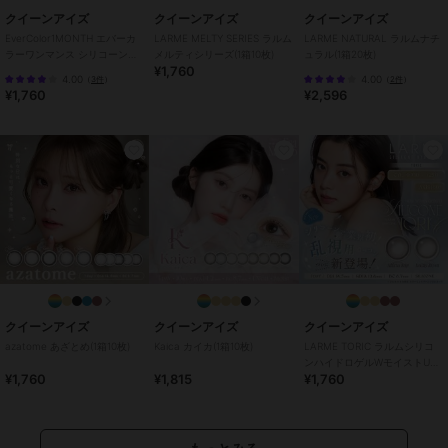
があるのに、大人っぽい印象に。
クイーンアイズ
クイーンアイズ
クイーンアイズ
EverColor1MONTH エバーカ
LARME MELTY SERIES ラルム
LARME NATURAL ラルムナチ
ラーワンマンス シリコーンハ
メルティシリーズ(1箱10枚)
ュラル(1箱20枚)
※マルイウェブでは一部カラーお取り扱いしておりません
¥1,760
イドロゲル(1箱2枚)
●1箱20枚入り
4.00
4.00
（
3件
）
（
2件
）
¥1,760
¥2,596
●使用期間：1日使い捨て
●DIA：14.5mm
●着色直径：
13.6mm（ティアーミューズ、ひとめぼれの恋、くぎづけの心）
13.8mm（ミルクブラウニー、テディモカ、パールスノーグレー、ロ
ーズミューズ、パールロゼ、マシュマロミルク、ブラウンマリアージ
ュ、クリアキャメル、パールベージュ、アプリコットブラウン、クラ
シックチーク、ナチュラルブラウン、シャンパンブラウン、ナチュラ
ルブラック）
●BC：8.7mm
●中心厚：0.08mm（-3.00D）
●含水率：
クイーンアイズ
クイーンアイズ
クイーンアイズ
38.6%（ナチュラルブラウン、シャンパンブラウン、ナチュラルブラ
azatome あざとめ(1箱10枚)
Kaica カイカ(1箱10枚)
LARME TORIC ラルムシリコ
ック）
ンハイドロゲルWモイストUV
42.5%（上記3色以外）
¥1,760
¥1,815
¥1,760
トーリック(1箱10枚)
●医療機器承認番号：22300BZX00212A01｜22600BZX00273A02
●製造方法：キャストモールド製法
●着色方法：ラップイン製法