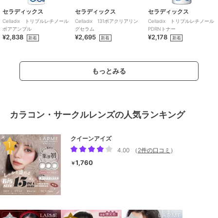
セラディックス
セラディックス
セラディックス
Celladix トリプルレチノール
Celladix 131ポアクリアリン
Celladix トリプルレチノール
ポアアンプル
グセラム
PDRNトナー
¥2,838
¥2,695
¥2,178
新着
新着
新着
もっとみる
カラコン・サークルレンズの人気ランキング
クイーンアイズ
4.00
（
2件の口コミ
）
1,760
￥