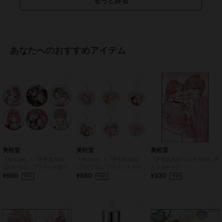
もっとみる
●製造元：株式会社アイレ
●生産国：台湾
●広告文責：株式会社エース TEL:0120-267-531 高度管理医療機器販
売許可 許可番号 6港み生機器第183号
●区分：高度管理医療機器
あなたへのおすすめアイテム
※眼科医院などで検査を受けてからお求めください。コンタクトレン
ズは高度管理医療機器です。安全にご使用いただくため、以下の注意
事項を必ずお守りください。
・ご使用前に必ず眼科で検査・処方を受けてください。
・ご使用の前に必ず添付文章をお読みください
・コンタクトレンズの正しい「つけ方」と「はずし方」を必ず眼科で
習ってください。
・添付文書をよく読み、装用期間と使用方法を正しく守ってお使いく
ださい。
美松堂
美松堂
美松堂
・使用期限を過ぎたレンズは絶対に使用しないでください。
『Re:blue』×『不可抗力のI
『Re:blue』×『不可抗力のI
『不可抗力のI LOVE YOU』ポ
・自覚症状がなくても、定期的に眼科で検査を受けてください。
LOVE YOU』ブラインド缶バ
LOVE YOU』ブラインドアク
ストカード3
・異常（充血・痛み・かすみなど）を感じた場合は、直ちに使用を中
¥660
¥880
¥330
ッジ（全6種）
リルキーホルダー（全6種）
予約
予約
予約
止し、眼科を受診してください。
・他人のレンズを使用したり、自分のレンズを他人に譲渡しないでく
ださい。
・レンズ装用中の水泳・入浴は避けてください。
・レンズ装用中に目薬を使用する場合は、眼科医に相談してくださ