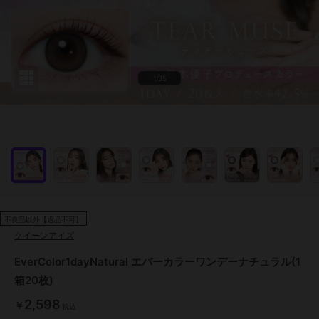
1/35
不良品以外【返品不可】
クイーンアイズ
EverColor1dayNatural エバーカラーワンデーナチュラル(1
箱20枚)
2,598
￥
税込