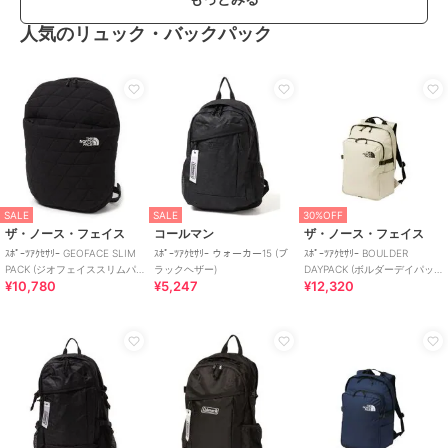
特徴
コンタクトレンズ
人気のリュック・バックパック
ワンデー
/
度あり
/
度なし
/
13.
6mm
/
13.8mm
/
14.5mm
/
BC8.7
mm
/
フチあり
/
UVカット
カラコン・サークルレンズ
ワンデー
/
度あり
/
度なし
/
13.
6mm
/
13.8mm
/
14.5mm
/
BC8.7
mm
/
フチあり
/
UVカット
SALE
SALE
30%OFF
ザ・ノース・フェイス
コールマン
ザ・ノース・フェイス
ｽﾎﾟｰﾂｱｸｾｻﾘｰ GEOFACE SLIM
ｽﾎﾟｰﾂｱｸｾｻﾘｰ ウォーカー15 (ブ
ｽﾎﾟｰﾂｱｸｾｻﾘｰ BOULDER
PACK (ジオフェイススリムパ
ラックヘザー)
DAYPACK (ボルダーデイパッ
¥10,780
¥5,247
¥12,320
ック)
ク)