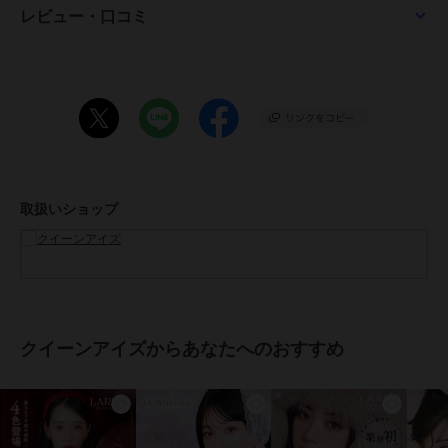
ぷるんと甘かわな瞳に。甘くやわらかなウォームブラウン。一目惚れ
レビュー・口コミ
させるような、愛されレンズ。
■くぎづけの心
淡く儚げな瞳に。一度見たら忘れられない、くぎづけにするレンズ。
■クリアキャメル CLEAR CAMEL
透明感のある瞳に。ブラウンのフチで瞳を自然に大きく、透明感のあ
る明るめのミドルカラーでトーンアップ。
取扱いショップ
■パールベージュ PEARL BEIGE
儚げでピュアな瞳に。色素を薄くするベージュカラーと極細フチが、
儚げでピュアな印象に。
■ナチュラルブラウン NATURAL BROWN
ほんのり茶色。ナチュラルなのに黒目の大きいくりくりの瞳に。
クイーンアイズからあなたへのおすすめ
■シャンパンブラウン CHAMPAGNE BROWN
とにかく大きい印象。オレンジの放射線でキラキラ感があるので、ナ
チュラルなのに華やかさもアリ！ナチュラルブラウンよりも少し明る
め