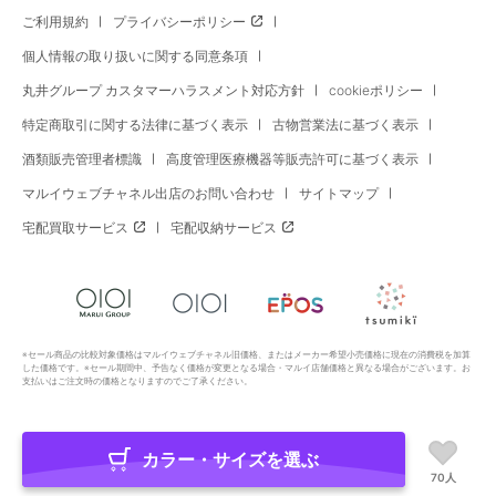
ご利用規約
プライバシーポリシー
個人情報の取り扱いに関する同意条項
丸井グループ カスタマーハラスメント対応方針
cookieポリシー
特定商取引に関する法律に基づく表示
古物営業法に基づく表示
酒類販売管理者標識
高度管理医療機器等販売許可に基づく表示
マルイウェブチャネル出店のお問い合わせ
サイトマップ
宅配買取サービス
宅配収納サービス
※セール商品の比較対象価格はマルイウェブチャネル旧価格、またはメーカー希望小売価格に現在の消費税を加算
した価格です。※セール期間中、予告なく価格が変更となる場合・マルイ店舗価格と異なる場合がございます。お
支払いはご注文時の価格となりますのでご了承ください。
カラー・サイズを選ぶ
Copyright All Rights Reserved. MARUI Co., Ltd
70人