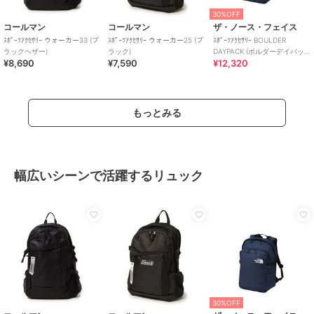
30%OFF
コールマン
コールマン
ザ・ノース・フェイス
ｽﾎﾟｰﾂｱｸｾｻﾘｰ ウォーカー33 (ブ
ｽﾎﾟｰﾂｱｸｾｻﾘｰ ウォーカー25 (ブ
ｽﾎﾟｰﾂｱｸｾｻﾘｰ BOULDER
ラックヘザー)
ラック)
DAYPACK (ボルダーデイパッ
¥8,690
¥7,590
¥12,320
ク)
もっとみる
幅広いシーンで活躍するリュック
30%OFF