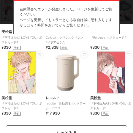
い。
在庫照会でエラーが発生しました。ページを更新してご覧
ください。
ページを更新してもエラーとなる場合は誠に恐れ入ります
この商品は、不良品のみ返品を承ります
がしばらく時間をおいてからご覧ください。
美松堂
セラディックス
美松堂
ブランド
クイーンアイズ
『不可抗力のI LOVE YOU』ポ
Celladix グリシルグリシン
『Re:blue』ポストカード4
ストカード4
3.0ポアセラム
ショップ
クイーンアイズ
¥330
¥2,838
¥330
予約
新着
予約
商品カテゴリ
コンタクトレンズ
／
カラコン・
サークルレンズ
カラー
ティアーミューズ、パールベージ
ュ、パールロゼ、パールスノーグ
レー、マシュマロミルク、テディ
モカ、ミルクブラウニー、くぎづ
けの心、ひとめぼれの恋、アプリ
美松堂
レコルト
美松堂
コットブラウン、クリアキャメ
『不可抗力のI LOVE YOU』ポ
recolte 自動調理ポットラー
『不可抗力のI LOVE YOU』ポ
ル、シャンパンブラウン、ナチュ
ストカード2
ジ RSY-3
ストカード1
ラルブラウン、ナチュラルブラッ
¥330
¥17,930
¥330
予約
予約
ク、ブラウンマリアージュ、ロー
ズミューズ
サイズ
30サイズ展開
もっとみる