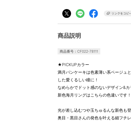
商品説明
商品番号：CF022-78111
★PICKUPカラー
満月パンケーキは色素薄い系ベージュ
した愛くるしい瞳に！
なめらかでドット感のないデザイン&カ
新色海月リングはこちらの色違いです
光が差し込むつや玉ちゅるんな新色も
奥目・黒目さんの発色を叶える細フチ