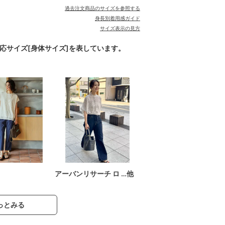
過去注文商品のサイズを参照する
身長別着用感ガイド
サイズ表示の見方
対応サイズ[身体サイズ]を表しています。
アーバンリサーチ ロ …他
っとみる