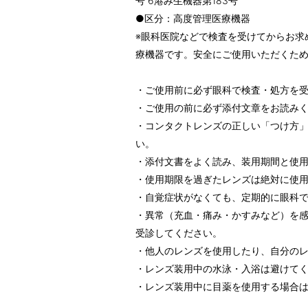
号 6港み生機器第183号
●区分：高度管理医療機器
※眼科医院などで検査を受けてからお求
療機器です。安全にご使用いただくた
・ご使用前に必ず眼科で検査・処方を
・ご使用の前に必ず添付文章をお読み
・コンタクトレンズの正しい「つけ方
い。
・添付文書をよく読み、装用期間と使
・使用期限を過ぎたレンズは絶対に使
・自覚症状がなくても、定期的に眼科
・異常（充血・痛み・かすみなど）を
受診してください。
・他人のレンズを使用したり、自分の
・レンズ装用中の水泳・入浴は避けて
・レンズ装用中に目薬を使用する場合