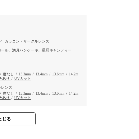
す
／
カラコン・サークルレンズ
パール、満月パンケーキ、星屑キャンディー
/
度なし
/
13.3mm
/
13.4mm
/
13.6mm
/
14.2m
チあり
/
UVカット
ルレンズ
/
度なし
/
13.3mm
/
13.4mm
/
13.6mm
/
14.2m
チあり
/
UVカット
とじる