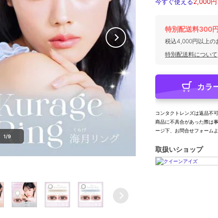
今すぐ使える
2,000円
特別配送料300
税込4,000円以上
特別配送料について
カラ
コンタクトレンズは返品不
商品に不具合があった際は
ージ下、お問合せフォーム
1/9
取扱いショップ