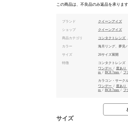
この商品は、不良品のみ返品を承りま
ブランド
クイーンアイズ
ショップ
クイーンアイズ
商品カテゴリ
コンタクトレンズ
カラー
海月リング、夢見
サイズ
26サイズ展開
特徴
コンタクトレンズ
ワンデー
/
度あり
m
/
BC8.7mm
/
フ
カラコン・サーク
ワンデー
/
度あり
m
/
BC8.7mm
/
フ
サイズ