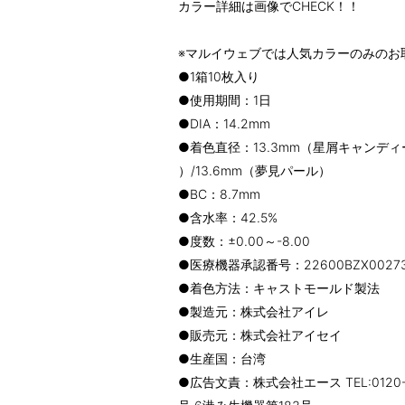
カラー詳細は画像でCHECK！！
※マルイウェブでは人気カラーのみのお
●1箱10枚入り
●使用期間：1日
●DIA：14.2mm
●着色直径：13.3mm（星屑キャンディ
）/13.6mm（夢見パール）
●BC：8.7mm
●含水率：42.5%
●度数：±0.00～-8.00
●医療機器承認番号：22600BZX00273
●着色方法：キャストモールド製法
●製造元：株式会社アイレ
●販売元：株式会社アイセイ
●生産国：台湾
●広告文責：株式会社エース TEL:0120