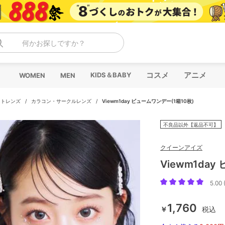
何かお探しですか？
コスメ
アニメ
KIDS＆BABY
WOMEN
MEN
クトレンズ
/
カラコン・サークルレンズ
/
Viewm1day ビュームワンデー(1箱10枚)
不良品以外【返品不可】
クイーンアイズ
Viewm1da
5.00 
1,760
￥
税込