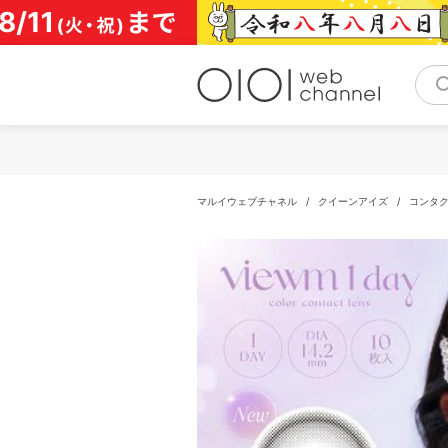
コ
ン
テ
ン
ツ
へ
ス
キ
ッ
プ
マルイウェブチャネル
/
クイーンアイズ
/
コンタ