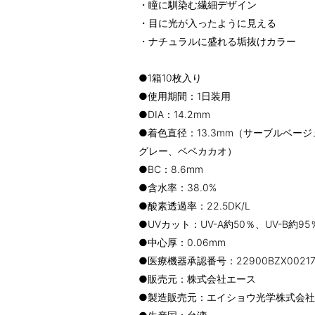
・瞳に馴染む繊細デザイン
・目に光が入ったように見える
・ナチュラルに盛れる垢抜けカラー
●1箱10枚入り
●使用期間：1日装用
●DIA：14.2mm
●着色直径：13.3mm（サーブルベージ
グレー、ベベカカオ）
●BC：8.6mm
●含水率：38.0%
●酸素透過率：22.5DK/L
●UVカット：UV-A約50％、UV-B約95
●中心厚：0.06mm
●医療機器承認番号：22900BZX00217
●販売元：株式会社エース
●製造販売元：エイショウ光学株式会社