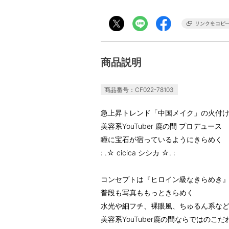
商品説明
商品番号：CF022-78103
急上昇トレンド「中国メイク」の火付
美容系YouTuber 鹿の間 プロデュース
瞳に宝石が宿っているようにきらめく
: .☆ cicica シシカ ☆. :
コンセプトは『ヒロイン級なきらめき
普段も写真ももっときらめく
水光や細フチ、裸眼風、ちゅるん系な
美容系YouTuber鹿の間ならではのこ