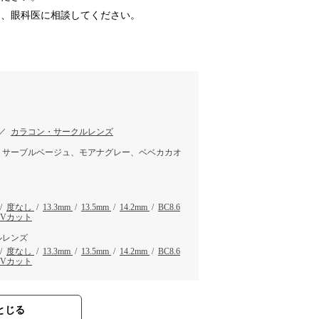
は、眼科医に相談してください。
す
／
カラコン・サークルレンズ
、サーブルベージュ、モアナグレー、ベベカカオ
/
度なし
/
13.3mm
/
13.5mm
/
14.2mm
/
BC8.6
UVカット
ルレンズ
/
度なし
/
13.3mm
/
13.5mm
/
14.2mm
/
BC8.6
UVカット
とじる