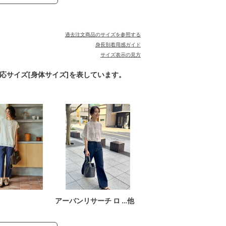
過去注文商品のサイズを参照する
身長別着用感ガイド
サイズ表示の見方
対応サイズ[身体サイズ]を表しています。
アーバンリサーチ ロ …他