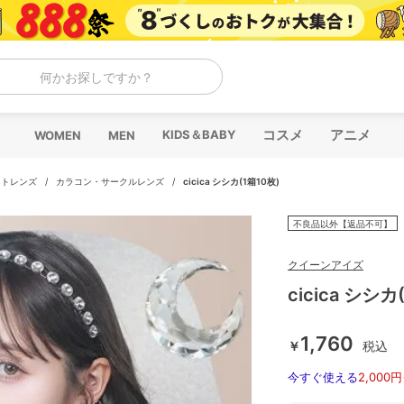
何かお探しですか？
コスメ
アニメ
KIDS＆BABY
WOMEN
MEN
クトレンズ
/
カラコン・サークルレンズ
/
cicica シシカ(1箱10枚)
不良品以外【返品不可】
クイーンアイズ
cicica シシカ
1,760
￥
税込
今すぐ使える
2,000円