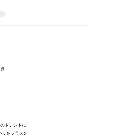
け役
』
どのトレンドに
だわりをプラスα