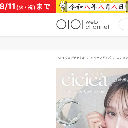
コ
ン
テ
ン
ツ
へ
ス
キ
ッ
プ
マルイウェブチャネル
/
クイーンアイズ
/
コンタ