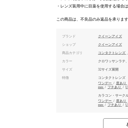
・レンズ装用中に目薬を使用する場合
この商品は、不良品のみ返品を承りま
ブランド
クイーンアイズ
ショップ
クイーンアイズ
商品カテゴリ
コンタクトレンズ
カラー
クロワッサンラテ
サイズ
32サイズ展開
特徴
コンタクトレンズ
ワンデー
/
度あり
mm
/
フチあり
/
カラコン・サーク
ワンデー
/
度あり
mm
/
フチあり
/