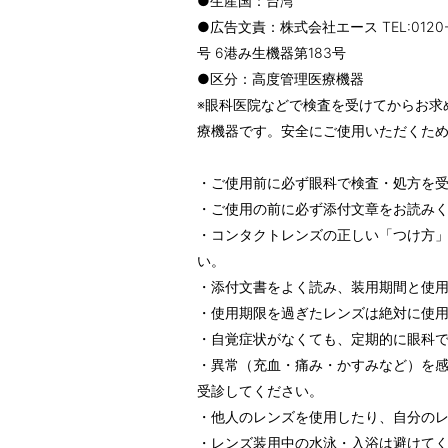
●生産国：台湾
●広告文責：株式会社エース TEL:0120
号 6港み生機器第183号
●区分：高度管理医療機器
※眼科医院などで検査を受けてからお求
療機器です。安全にご使用いただくた
・ご使用前に必ず眼科で検査・処方を
・ご使用の前に必ず添付文章をお読み
・コンタクトレンズの正しい「つけ方
い。
・添付文書をよく読み、装用期間と使
・使用期限を過ぎたレンズは絶対に使
・自覚症状がなくても、定期的に眼科
・異常（充血・痛み・かすみなど）を
受診してください。
・他人のレンズを使用したり、自分の
・レンズ装用中の水泳・入浴は避けて