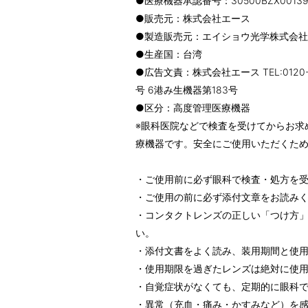
●医療機器承認番号：30500BZX00139
●販売元：株式会社エース
●製造販売元：エイショウ光学株式会社
●生産国：台湾
●広告文責：株式会社エース TEL:0120
号 6港み生機器第183号
●区分：高度管理医療機器
※眼科医院などで検査を受けてからお求
療機器です。安全にご使用いただくた
・ご使用前に必ず眼科で検査・処方を
・ご使用の前に必ず添付文章をお読み
・コンタクトレンズの正しい「つけ方
い。
・添付文書をよく読み、装用期間と使
・使用期限を過ぎたレンズは絶対に使
・自覚症状がなくても、定期的に眼科
・異常（充血・痛み・かすみなど）を