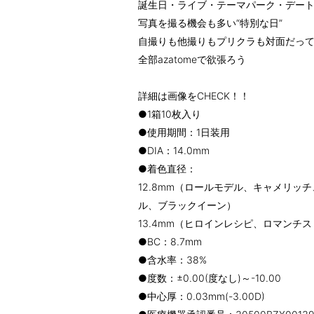
誕生日・ライブ・テーマパーク・デートetc
写真を撮る機会も多い“特別な日”
自撮りも他撮りもプリクラも対面だっ
全部azatomeで欲張ろう
詳細は画像をCHECK！！
●1箱10枚入り
●使用期間：1日装用
●DIA：14.0mm
●着色直径：
12.8mm（ロールモデル、キャメリッ
ル、ブラックイーン）
13.4mm（ヒロインレシピ、ロマンチ
●BC：8.7mm
●含水率：38%
●度数：±0.00(度なし)～-10.00
●中心厚：0.03mm(-3.00D)