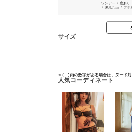
ワンデー
/
度あり
/
BC8.7mm
/
フチ
サイズ
※ ( )内の数字がある場合は、ヌード
人気コーディネート