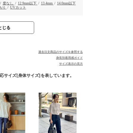
/
度なし
/
12.9mm以下
/
13.4mm
/
14.0mm以下
あり
/
UVカット
とじる
過去注文商品のサイズを参照する
身長別着用感ガイド
サイズ表示の見方
対応サイズ[身体サイズ]を表しています。