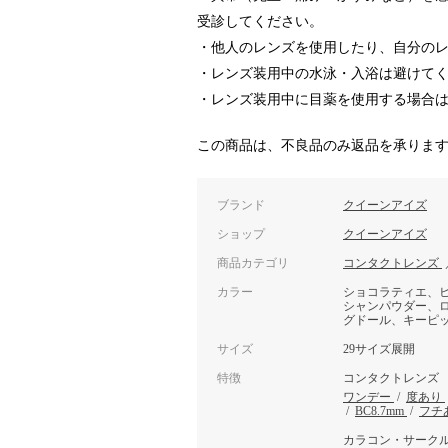
受診してください。
・他人のレンズを使用したり、自分の
・レンズ装用中の水泳・入浴は避けて
・レンズ装用中に目薬を使用する場合
この商品は、不良品のみ返品を承りま
ブランド
クイーンアイズ
ショップ
クイーンアイズ
商品カテゴリ
コンタクトレンズ
カラー
ショコラティエ、
シャンパウダー、
グドール、キーピ
サイズ
29サイズ展開
特徴
コンタクトレンズ
ワンデー
/
度あり
/
BC8.7mm
/
フチ
カラコン・サーク