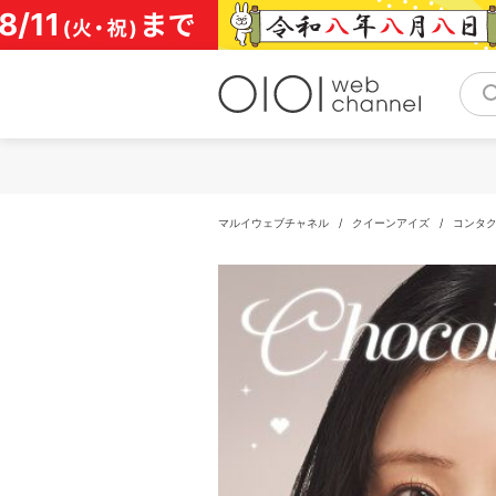
コ
ン
テ
ン
ツ
へ
ス
キ
ッ
プ
マルイウェブチャネル
/
クイーンアイズ
/
コンタ