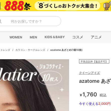
何かお探しですか？
コスメ
アニメ
KIDS＆BABY
WOMEN
MEN
クトレンズ
/
カラコン・サークルレンズ
/
azatome あざとめ(1箱10枚)
不良品以外【返品不可】
クイーンアイズ
azatome あ
1,760
￥
税込
今すぐ使える
2,000円