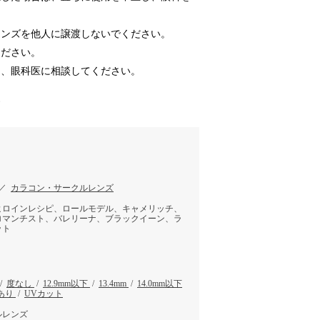
レンズを他人に譲渡しないでください。
ください。
は、眼科医に相談してください。
す
／
カラコン・サークルレンズ
ヒロインレシピ、ロールモデル、キャメリッチ、
ロマンチスト、バレリーナ、ブラックイーン、ラ
ット
/
度なし
/
12.9mm以下
/
13.4mm
/
14.0mm以下
あり
/
UVカット
ルレンズ