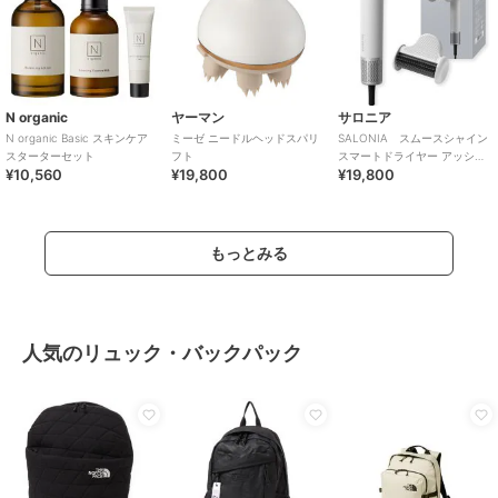
N organic
ヤーマン
サロニア
N organic Basic スキンケア
ミーゼ ニードルヘッドスパリ
SALONIA スムースシャイン
スターターセット
フト
スマートドライヤー アッシュ
¥10,560
¥19,800
¥19,800
ホワイト
もっとみる
人気のリュック・バックパック