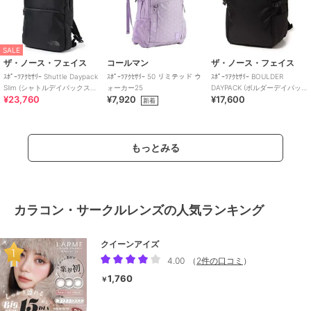
SALE
ザ・ノース・フェイス
コールマン
ザ・ノース・フェイス
ｽﾎﾟｰﾂｱｸｾｻﾘｰ Shuttle Daypack
ｽﾎﾟｰﾂｱｸｾｻﾘｰ 50 リミテッド ウ
ｽﾎﾟｰﾂｱｸｾｻﾘｰ BOULDER
Slim (シャトルデイパックスリ
ォーカー25
DAYPACK (ボルダーデイパッ
¥23,760
¥7,920
¥17,600
ム)
ク)
新着
もっとみる
カラコン・サークルレンズの人気ランキング
クイーンアイズ
4.00
（
2件の口コミ
）
1,760
￥