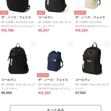
SALE
SALE
30%OFF
ザ・ノース・フェイス
コールマン
ザ・ノース・フェイス
ｽﾎﾟｰﾂｱｸｾｻﾘｰ GEOFACE SLIM
ｽﾎﾟｰﾂｱｸｾｻﾘｰ ウォーカー15 (ブ
ｽﾎﾟｰﾂｱｸｾｻﾘｰ BOULDER
PACK (ジオフェイススリムパ
ラックヘザー)
DAYPACK (ボルダーデイパッ
¥10,780
¥5,247
¥12,320
ック)
ク)
30%OFF
コールマン
ザ・ノース・フェイス
コールマン
ｽﾎﾟｰﾂｱｸｾｻﾘｰ ウォーカー33 (ブ
ｽﾎﾟｰﾂｱｸｾｻﾘｰ BOULDER
ｽﾎﾟｰﾂｱｸｾｻﾘｰ ウォーカー25 (ブ
ラックヘザー)
DAYPACK (ボルダーデイパッ
ラック)
¥8,690
¥12,320
¥7,590
ク)
もっとみる