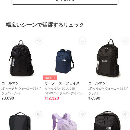
幅広いシーンで活躍するリュック
30%OFF
コールマン
ザ・ノース・フェイス
コールマン
ｽﾎﾟｰﾂｱｸｾｻﾘｰ ウォーカー33 (ブ
ｽﾎﾟｰﾂｱｸｾｻﾘｰ BOULDER
ｽﾎﾟｰﾂｱｸｾｻﾘｰ ウォーカー25 (ブ
ラックヘザー)
DAYPACK (ボルダーデイパッ
ラック)
¥8,690
¥12,320
¥7,590
ク)