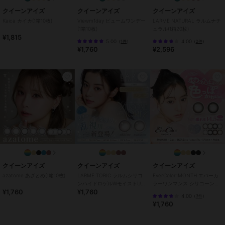
・レンズ装用中に目薬を使用する場合は、眼科医に相談してくださ
クイーンアイズ
クイーンアイズ
クイーンアイズ
い。
Kaica カイカ(1箱10枚)
Viewm1day ビュームワンデー
LARME NATURAL ラルムナチ
(1箱10枚)
ュラル(1箱20枚)
¥1,815
5.00
4.00
（
1件
）
（
2件
）
この商品は、不良品のみ返品を承ります
¥1,760
¥2,596
ブランド
クイーンアイズ
ショップ
クイーンアイズ
商品カテゴリ
コンタクトレンズ
／
カラコン・
サークルレンズ
カラー
ミルクブラウン、スターフィルタ
ー、ベージュフィルター、バター
グレー、キャラメルパフ、マロン
ドーナツ、はちみつバウム、グレ
クイーンアイズ
クイーンアイズ
クイーンアイズ
ードーナツ、バターココア、クリ
アマカロン、ピーチマカロン、ク
azatome あざとめ(1箱10枚)
LARME TORIC ラルムシリコ
EverColor1MONTH エバーカ
ンハイドロゲルWモイストUV
ラーワンマンス シリコーンハ
ッキークリーム、ベロアチョコ、
¥1,760
¥1,760
トーリック(1箱10枚)
イドロゲル(1箱2枚)
トリュフモカ
4.00
（
3件
）
¥1,760
サイズ
32サイズ展開