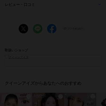
チョコ、トリュフモカ、ミルクブラウン
レビュー・口コミ
●DIA：
14.5mm(スターフィルター、ベージュフィルター、キャラメルパフ、
マロンドーナツ、はちみつバウム、グレードーナツ、クリアマカロ
ン、ピーチマカロン、クッキークリーム)
14.2mm(バターグレー、バターココア、ベロアチョコ、トリュフモ
カ、ミルクブラウン)
●着色直径：
14.0mm(ベージュフィルター、マロンドーナツ、はちみつバウム、グ
レードーナツ、クッキークリーム、)
取扱いショップ
13.8mm(スターフィルター、キャラメルパフ、クリアマカロン、ピー
チマカロン)
13.6mm(バターグレー、バターココア、ベロアチョコ、ミルクブラウ
ン)
●BC：
8.7mm(スターフィルター、ベージュフィルター、バターグレー、バ
ターココア、ベロアチョコ、トリュフモカ、ミルクブラウン)
クイーンアイズからあなたへのおすすめ
8.6mm(キャラメルパフ、マロンドーナツ、はちみつバウム、グレー
ドーナツ、クリアマカロン、ピーチマカロン、クッキークリーム、)
●含水率：38%
●度数：±0.00(度なし)～-10.00
●医療機器承認番号：30500BZ100045A03