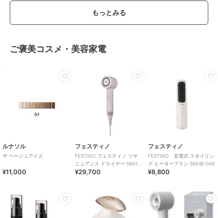
もっとみる
ご褒美コスメ・美容家電
ルナソル
フェスティノ
フェスティノ
ザ ベージュアイズ
FESTINO フェスティノ ツヤ
FESTINO 充電式 スタイリン
ニュアンス ドライヤー SMHB-
グ ヒーターブラシ SMHB-049
¥11,000
¥29,700
¥8,800
047