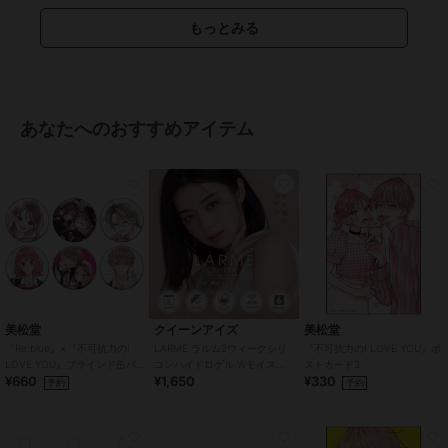
特徴
コンタクトレンズ
もっとみる
１ヵ月
/
度あり
/
度なし
/
13.6m
m
/
13.8mm
/
14.0mm以上
/
14.2
mm
/
14.5mm
/
BC8.6mm
/
BC8.7
mm
/
フチあり
/
UVカット
カラコン・サークルレンズ
あなたへのおすすめアイテム
１ヵ月
/
度あり
/
度なし
/
13.6m
m
/
13.8mm
/
14.0mm以上
/
14.2
mm
/
14.5mm
/
BC8.6mm
/
BC8.7
mm
/
フチあり
/
UVカット
美松堂
クイーンアイズ
美松堂
『Re:blue』×『不可抗力のI
LARME ラルム2ウィークシリ
『不可抗力のI LOVE YOU』ポ
LOVE YOU』ブラインド缶バ
コンハイドロゲル Wモイスト
ストカード3
¥660
¥1,650
¥330
ッジ（全6種）
UV クリア CLEAR (1箱6枚)
予約
予約