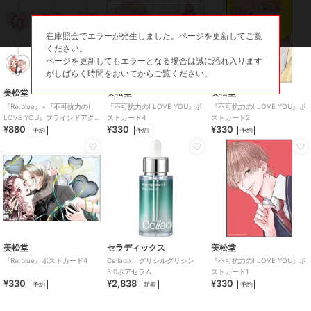
在庫照会でエラーが発生しました。ページを更新してご覧
ください。
ページを更新してもエラーとなる場合は誠に恐れ入ります
がしばらく時間をおいてからご覧ください。
美松堂
美松堂
美松堂
『Re:blue』×『不可抗力のI
『不可抗力のI LOVE YOU』ポ
『不可抗力のI LOVE YOU』ポ
LOVE YOU』ブラインドアク
ストカード4
ストカード2
¥880
¥330
¥330
リルキーホルダー（全6種）
予約
予約
予約
美松堂
セラディックス
美松堂
『Re:blue』ポストカード4
Celladix グリシルグリシン
『不可抗力のI LOVE YOU』ポ
3.0ポアセラム
ストカード1
¥330
¥2,838
¥330
予約
新着
予約