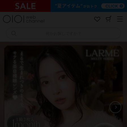
コ
ン
テ
ン
ツ
へ
何かお探しですか？
ス
キ
ッ
プ