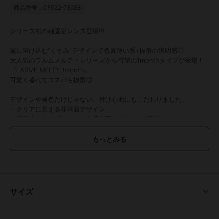
商品番号：CF022-78088
シリーズ初の軸固定レンズ登場!!!
瞳に溶け込む“くすみ”デザインで色素薄い系+抜群の透明感◎
大人気のラルムメルティシリーズから待望の1monthタイプが登場！
『LARME MELTY 1month』
可愛く盛れてコスパも抜群◎
デザインや発色だけじゃない、付け心地にもこだわりました。
・クリアに見える非球面デザイン
・紫外線によるダメージから瞳を守るUVカット機能
・うるおい成分配合
・乾きずらい低含水レンズ
カラー詳細は画像でCHECK！！
●1箱2枚入り
●使用期間：1ヵ月
●カラー：
サイズ
スターフィルター、ベージュフィルター、バターグレー、キャラメル
パフ、マロンドーナツ、はちみつバウム、グレードーナツ、バターコ
コア、クリアマカロン、ピーチマカロン、クッキークリーム、ベロア