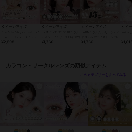
●販売元：株式会社エース
●製造販売元：Pegavision Japan 株式会社
●生産国：台湾
●広告文責：株式会社エース TEL:0120-267-531 高度管理医療機器販
売許可 許可番号 6港み生機器第183号
クイーンアイズ
クイーンアイズ
クイーンアイズ
クイ
●区分：高度管理医療機器
EverColor1dayNatural エバ
LARME MELTY SERIES ラル
LARME ラルム シリコンハイ
Kaica
※眼科医院などで検査を受けてからお求めください。コンタクトレン
ーカラーワンデーナチュラル
ムメルティシリーズ(1箱10枚)
ドロゲル Wモイスト UV(1箱
¥2,598
¥1,760
¥1,760
¥1,81
(1箱20枚)
10枚)
ズは高度管理医療機器です。安全にご使用いただくため、以下の注意
事項を必ずお守りください。
・ご使用前に必ず眼科で検査・処方を受けてください。
カラコン・サークルレンズの類似アイテム
・ご使用の前に必ず添付文章をお読みください
・コンタクトレンズの正しい「つけ方」と「はずし方」を必ず眼科で
このカテゴリーをすべてみる
習ってください。
・添付文書をよく読み、装用期間と使用方法を正しく守ってお使いく
ださい。
・使用期限を過ぎたレンズは絶対に使用しないでください。
・自覚症状がなくても、定期的に眼科で検査を受けてください。
・異常（充血・痛み・かすみなど）を感じた場合は、直ちに使用を中
止し、眼科を受診してください。
・他人のレンズを使用したり、自分のレンズを他人に譲渡しないでく
ださい。
・レンズ装用中の水泳・入浴は避けてください。