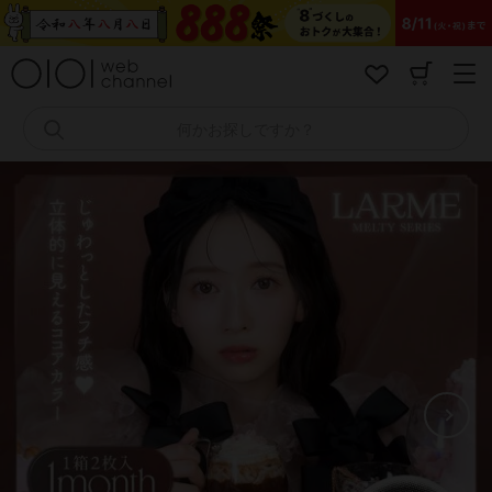
コ
ン
テ
ン
ツ
へ
何かお探しですか？
ス
キ
ッ
プ