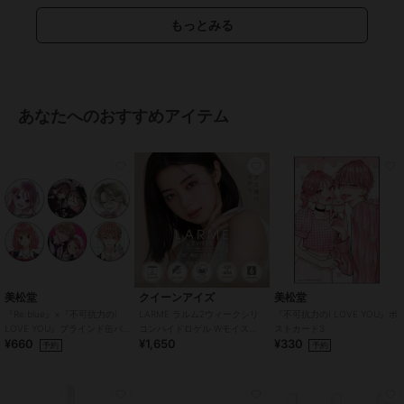
特徴
コンタクトレンズ
もっとみる
１ヵ月
/
度あり
/
度なし
/
13.6m
m
/
13.8mm
/
14.0mm以上
/
14.2
mm
/
14.5mm
/
BC8.6mm
/
BC8.7
mm
/
フチあり
/
UVカット
カラコン・サークルレンズ
あなたへのおすすめアイテム
１ヵ月
/
度あり
/
度なし
/
13.6m
m
/
13.8mm
/
14.0mm以上
/
14.2
mm
/
14.5mm
/
BC8.6mm
/
BC8.7
mm
/
フチあり
/
UVカット
美松堂
クイーンアイズ
美松堂
『Re:blue』×『不可抗力のI
LARME ラルム2ウィークシリ
『不可抗力のI LOVE YOU』ポ
LOVE YOU』ブラインド缶バ
コンハイドロゲル Wモイスト
ストカード3
¥660
¥1,650
¥330
ッジ（全6種）
UV クリア CLEAR (1箱6枚)
予約
予約