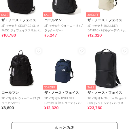
SALE
SALE
30%OFF
ザ・ノース・フェイス
コールマン
ザ・ノース・フェイス
ｽﾎﾟｰﾂｱｸｾｻﾘｰ GEOFACE SLIM
ｽﾎﾟｰﾂｱｸｾｻﾘｰ ウォーカー15 (ブ
ｽﾎﾟｰﾂｱｸｾｻﾘｰ BOULDER
PACK (ジオフェイススリムパ
ラックヘザー)
DAYPACK (ボルダーデイパッ
¥10,780
¥5,247
¥12,320
ック)
ク)
30%OFF
SALE
コールマン
ザ・ノース・フェイス
ザ・ノース・フェイス
ｽﾎﾟｰﾂｱｸｾｻﾘｰ ウォーカー33 (ブ
ｽﾎﾟｰﾂｱｸｾｻﾘｰ BOULDER
ｽﾎﾟｰﾂｱｸｾｻﾘｰ Shuttle Daypack
ラックヘザー)
DAYPACK (ボルダーデイパッ
Slim (シャトルデイパックスリ
¥8,690
¥12,320
¥23,760
ク)
ム)
もっとみる