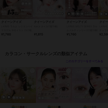
●販売元：株式会社エース
●製造販売元：Pegavision Japan 株式会社
●生産国：台湾
●広告文責：株式会社エース TEL:0120-267-531 高度管理医療機器販
売許可 許可番号 6港み生機器第183号
クイーンアイズ
クイーンアイズ
クイーンアイズ
クイ
●区分：高度管理医療機器
LARME ラルム シリコンハイ
Kaica カイカ(1箱10枚)
LARME MELTY SERIES ラル
LARME
※眼科医院などで検査を受けてからお求めください。コンタクトレン
ドロゲル Wモイスト UV(1箱
ムメルティシリーズ(1箱10枚)
チュラル
¥1,760
¥1,815
¥1,760
¥2,5
10枚)
ズは高度管理医療機器です。安全にご使用いただくため、以下の注意
事項を必ずお守りください。
・ご使用前に必ず眼科で検査・処方を受けてください。
カラコン・サークルレンズの類似アイテム
・ご使用の前に必ず添付文章をお読みください
・コンタクトレンズの正しい「つけ方」と「はずし方」を必ず眼科で
このカテゴリーをすべてみる
習ってください。
・添付文書をよく読み、装用期間と使用方法を正しく守ってお使いく
ださい。
・使用期限を過ぎたレンズは絶対に使用しないでください。
・自覚症状がなくても、定期的に眼科で検査を受けてください。
・異常（充血・痛み・かすみなど）を感じた場合は、直ちに使用を中
止し、眼科を受診してください。
・他人のレンズを使用したり、自分のレンズを他人に譲渡しないでく
ださい。
・レンズ装用中の水泳・入浴は避けてください。