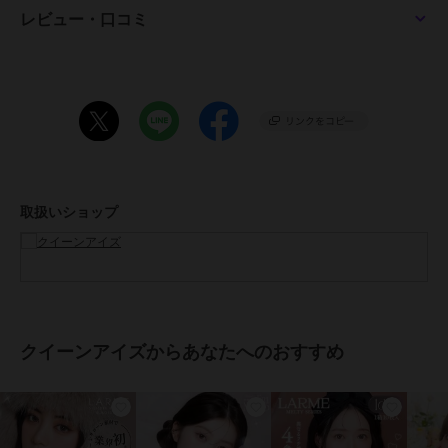
チョコ、トリュフモカ、ミルクブラウン
レビュー・口コミ
●DIA：
14.5mm(スターフィルター、ベージュフィルター、キャラメルパフ、
マロンドーナツ、はちみつバウム、グレードーナツ、クリアマカロ
ン、ピーチマカロン、クッキークリーム)
14.2mm(バターグレー、バターココア、ベロアチョコ、トリュフモ
カ、ミルクブラウン)
●着色直径：
14.0mm(ベージュフィルター、マロンドーナツ、はちみつバウム、グ
レードーナツ、クッキークリーム、)
取扱いショップ
13.8mm(スターフィルター、キャラメルパフ、クリアマカロン、ピー
チマカロン)
13.6mm(バターグレー、バターココア、ベロアチョコ、ミルクブラウ
ン)
●BC：
8.7mm(スターフィルター、ベージュフィルター、バターグレー、バ
ターココア、ベロアチョコ、トリュフモカ、ミルクブラウン)
クイーンアイズからあなたへのおすすめ
8.6mm(キャラメルパフ、マロンドーナツ、はちみつバウム、グレー
ドーナツ、クリアマカロン、ピーチマカロン、クッキークリーム、)
●含水率：38%
●度数：±0.00(度なし)～-10.00
●医療機器承認番号：30500BZ100045A03