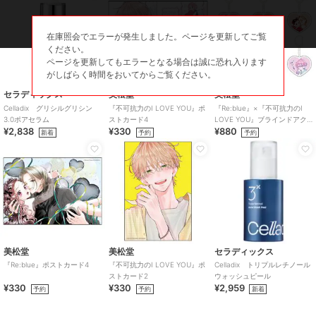
在庫照会でエラーが発生しました。ページを更新してご覧
ください。
ページを更新してもエラーとなる場合は誠に恐れ入ります
がしばらく時間をおいてからご覧ください。
セラディックス
美松堂
美松堂
Celladix グリシルグリシン
『不可抗力のI LOVE YOU』ポ
『Re:blue』×『不可抗力のI
3.0ポアセラム
ストカード4
LOVE YOU』ブラインドアク
¥2,838
¥330
¥880
リルキーホルダー（全6種）
新着
予約
予約
美松堂
美松堂
セラディックス
『Re:blue』ポストカード4
『不可抗力のI LOVE YOU』ポ
Celladix トリプルレチノール
ストカード2
ウォッシュピール
¥330
¥330
¥2,959
予約
予約
新着