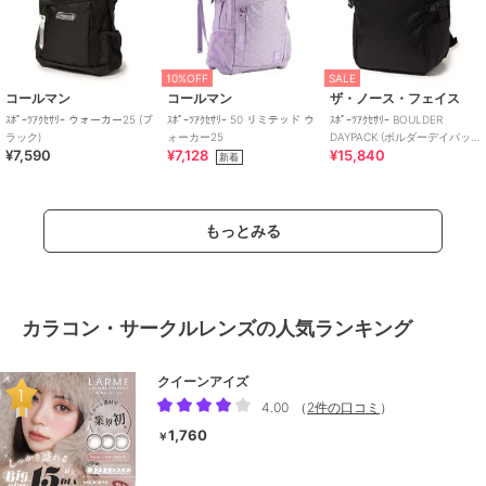
10%OFF
SALE
コールマン
コールマン
ザ・ノース・フェイス
ｽﾎﾟｰﾂｱｸｾｻﾘｰ ウォーカー25 (ブ
ｽﾎﾟｰﾂｱｸｾｻﾘｰ 50 リミテッド ウ
ｽﾎﾟｰﾂｱｸｾｻﾘｰ BOULDER
ラック)
ォーカー25
DAYPACK (ボルダーデイパッ
¥7,590
¥7,128
¥15,840
ク)
新着
もっとみる
カラコン・サークルレンズの人気ランキング
クイーンアイズ
4.00
（
2件の口コミ
）
1,760
￥