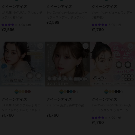
・レンズ装用中に目薬を使用する場合は、眼科医に相談してくださ
クイーンアイズ
クイーンアイズ
クイーンアイズ
い。
LARME NATURAL ラルムナチ
EverColor1dayNatural エバー
Viewm1day ビュームワンデー
ュラル(1箱20枚)
カラーワンデーナチュラル(1箱
(1箱10枚)
¥2,598
20枚)
4.00
5.00
（
2件
）
（
1件
）
この商品は、不良品のみ返品を承ります
¥2,596
¥1,760
ブランド
クイーンアイズ
ショップ
クイーンアイズ
商品カテゴリ
コンタクトレンズ
／
カラコン・
サークルレンズ
カラー
バターココア、スターフィルタ
ー、ベージュフィルター、バター
グレー、キャラメルパフ、マロン
ドーナツ、はちみつバウム、グレ
クイーンアイズ
クイーンアイズ
クイーンアイズ
ードーナツ、クリアマカロン、ピ
ーチマカロン、クッキークリー
LARME TORIC ラルムシリコ
azatome あざとめ(1箱10枚)
EverColor1MONTH エバーカ
ンハイドロゲルWモイストUV
ラーワンマンス シリコーンハ
ム、ベロアチョコ、トリュフモ
¥1,760
¥1,760
トーリック(1箱10枚)
イドロゲル(1箱2枚)
カ、ミルクブラウン
4.00
（
3件
）
¥1,760
サイズ
32サイズ展開