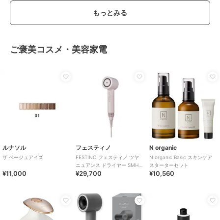
もっとみる
ご褒美コスメ・美容家電
ルナソル
フェスティノ
N organic
ザ ベージュアイズ
FESTINO フェスティノ ツヤ
N organic Basic スキンケア
ニュアンス ドライヤー SMHB-
スターターセット
¥11,000
¥29,700
¥10,560
047