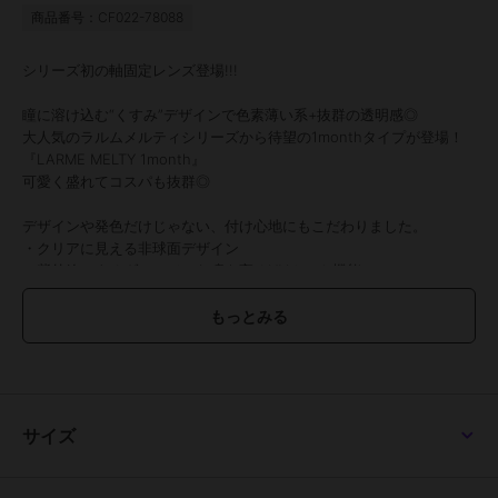
商品番号：CF022-78088
シリーズ初の軸固定レンズ登場!!!
瞳に溶け込む“くすみ”デザインで色素薄い系+抜群の透明感◎
大人気のラルムメルティシリーズから待望の1monthタイプが登場！
『LARME MELTY 1month』
可愛く盛れてコスパも抜群◎
デザインや発色だけじゃない、付け心地にもこだわりました。
・クリアに見える非球面デザイン
・紫外線によるダメージから瞳を守るUVカット機能
・うるおい成分配合
・乾きずらい低含水レンズ
カラー詳細は画像でCHECK！！
●1箱2枚入り
●使用期間：1ヵ月
●カラー：
サイズ
スターフィルター、ベージュフィルター、バターグレー、キャラメル
パフ、マロンドーナツ、はちみつバウム、グレードーナツ、バターコ
コア、クリアマカロン、ピーチマカロン、クッキークリーム、ベロア