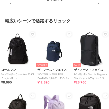
幅広いシーンで活躍するリュック
30%OFF
SALE
コールマン
ザ・ノース・フェイス
ザ・ノース・フェイス
ｽﾎﾟｰﾂｱｸｾｻﾘｰ ウォーカー33 (ブ
ｽﾎﾟｰﾂｱｸｾｻﾘｰ BOULDER
ｽﾎﾟｰﾂｱｸｾｻﾘｰ Shuttle Daypack
ラックヘザー)
DAYPACK (ボルダーデイパッ
Slim (シャトルデイパックスリ
¥8,690
¥12,320
¥23,760
ク)
ム)