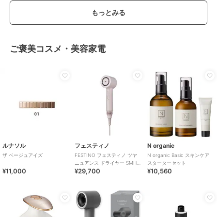
もっとみる
ご褒美コスメ・美容家電
ルナソル
フェスティノ
N organic
ザ ベージュアイズ
FESTINO フェスティノ ツヤ
N organic Basic スキンケア
ニュアンス ドライヤー SMHB-
スターターセット
¥11,000
¥29,700
¥10,560
047