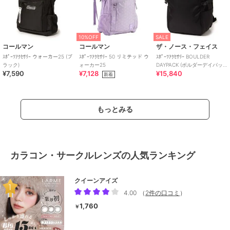
10%OFF
SALE
コールマン
コールマン
ザ・ノース・フェイス
ｽﾎﾟｰﾂｱｸｾｻﾘｰ ウォーカー25 (ブ
ｽﾎﾟｰﾂｱｸｾｻﾘｰ 50 リミテッド ウ
ｽﾎﾟｰﾂｱｸｾｻﾘｰ BOULDER
ラック)
ォーカー25
DAYPACK (ボルダーデイパッ
¥7,590
¥7,128
¥15,840
ク)
新着
もっとみる
カラコン・サークルレンズの人気ランキング
クイーンアイズ
4.00
（
2件の口コミ
）
1,760
￥