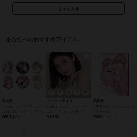
チあり
/
UVカット
もっとみる
あなたへのおすすめアイテム
美松堂
クイーンアイズ
美松堂
『Re:blue』×『不可抗力のI
LARME ラルム2ウィークシリ
『不可抗力のI LOVE YOU』ポ
LOVE YOU』ブラインド缶バ
コンハイドロゲル Wモイスト
ストカード3
¥660
¥1,650
¥330
ッジ（全6種）
UV クリア CLEAR (1箱6枚)
予約
予約