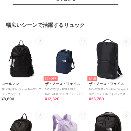
幅広いシーンで活躍するリュック
30%OFF
SALE
コールマン
ザ・ノース・フェイス
ザ・ノース・フェイス
ｽﾎﾟｰﾂｱｸｾｻﾘｰ ウォーカー33 (ブ
ｽﾎﾟｰﾂｱｸｾｻﾘｰ BOULDER
ｽﾎﾟｰﾂｱｸｾｻﾘｰ Shuttle Daypack
ラックヘザー)
DAYPACK (ボルダーデイパッ
Slim (シャトルデイパックスリ
¥8,690
¥12,320
¥23,760
ク)
ム)