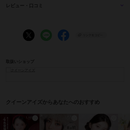
【14.5mm/13.8mm/8.7mm】
レビュー・口コミ
スターフィルター
【14.2mm/13.6mm/8.7mm】
バターグレー、バターココア、ミルキーウェイ、ベロアチョコ、ミル
クブラウン
【14.2mm/13.4mm/8.7mm】
トリュフモカ
●含水率：58%
●度数：±0.00(度なし)～10.00
●医療機器承認番号：22800BZI00037A12
取扱いショップ
●販売元：株式会社エース
●製造販売元：Pegavision Japan 株式会社
●生産国：台湾
●広告文責：株式会社エース TEL:0120-267-531 高度管理医療機器販
売許可 許可番号 6港み生機器第183号
●区分：高度管理医療機器
※眼科医院などで検査を受けてからお求めください。コンタクトレン
クイーンアイズからあなたへのおすすめ
ズは高度管理医療機器です。安全にご使用いただくため、以下の注意
事項を必ずお守りください。
・ご使用前に必ず眼科で検査・処方を受けてください。
・ご使用の前に必ず添付文章をお読みください