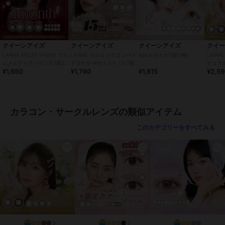
・コンタクトレンズの正しい「つけ方」と「はずし方」を必ず眼科で
習ってください。
・添付文書をよく読み、装用期間と使用方法を正しく守ってお使いく
ださい。
・使用期限を過ぎたレンズは絶対に使用しないでください。
クイーンアイズ
クイーンアイズ
クイーンアイズ
クイ
・自覚症状がなくても、定期的に眼科で検査を受けてください。
LARME MELTY 1month ラル
LARME ラルム シリコンハイ
Kaica カイカ(1箱10枚)
LARME
・異常（充血・痛み・かすみなど）を感じた場合は、直ちに使用を中
ムメルティワンマンス(1箱2
ドロゲル Wモイスト UV(1箱
チュラル
¥1,650
¥1,760
¥1,815
¥2,5
枚)
10枚)
止し、眼科を受診してください。
・他人のレンズを使用したり、自分のレンズを他人に譲渡しないでく
ださい。
・レンズ装用中の水泳・入浴は避けてください。
カラコン・サークルレンズの類似アイテム
・レンズ装用中に目薬を使用する場合は、眼科医に相談してくださ
い。
このカテゴリーをすべてみる
この商品は、不良品のみ返品を承ります
ブランド
クイーンアイズ
ショップ
クイーンアイズ
商品カテゴリ
コンタクトレンズ
／
カラコン・
サークルレンズ