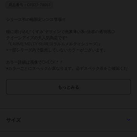
商品番号：CF022-78053
シリーズ初の軸固定レンズ登場!!!
瞳に溶け込む“くすみ”デザインで色素薄い系+抜群の透明感◎
クイーンアイズの大人気商品です!
『LARME MELTY SERIES(ラルムメルティシリーズ)』
※一部シリーズ内で販売していないカラーがございます。
カラー詳細は画像でCHECK！！
※カラーごとにスペックが異なります。必ずスペック表をご確認くだ
さい。
●1箱10枚入り
●使用期間：1日装用
●DIA /着色直径/ BC
【14.5mm/14.0mm/8.6mm】
マロンドーナツ、はちみつバウム、クッキークリーム、グレードーナ
ツ
【14.5mm/14.0mm/8.7mm】
サイズ
ベージュフィルター
【14.5mm/13.8mm/8.6mm】
キャラメルパフ、クリアマカロン、ピーチマカロン