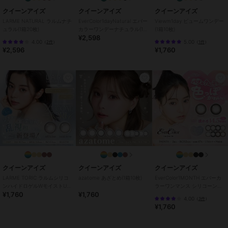
カラー
ベロアチョコ、スターフィルタ
クイーンアイズ
クイーンアイズ
クイーンアイズ
ー、ベージュフィルター、バター
LARME NATURAL ラルムナチ
EverColor1dayNatural エバー
Viewm1day ビュームワンデー
グレー、キャラメルパフ、マロン
ュラル(1箱20枚)
カラーワンデーナチュラル(1箱
(1箱10枚)
ドーナツ、バターココア、グレー
¥2,598
20枚)
4.00
5.00
（
2件
）
（
1件
）
ドーナツ、はちみつバウム、クリ
¥2,596
¥1,760
アマカロン、ピーチマカロン、ク
ッキークリーム、トリュフモカ、
ミルクブラウン、ミルキーウェイ
サイズ
32サイズ展開
特徴
コンタクトレンズ
ワンデー
/
度あり
/
度なし
/
13.
2mm
/
13.4mm
/
13.6mm
/
13.8m
m
/
14.0mm以上
/
14.2mm
/
14.5
mm
/
BC8.6mm
/
BC8.7mm
/
フ
チあり
/
UVカット
クイーンアイズ
クイーンアイズ
クイーンアイズ
カラコン・サークルレンズ
LARME TORIC ラルムシリコ
azatome あざとめ(1箱10枚)
EverColor1MONTH エバーカ
ンハイドロゲルWモイストUV
ラーワンマンス シリコーンハ
ワンデー
/
度あり
/
度なし
/
13.
¥1,760
¥1,760
トーリック(1箱10枚)
イドロゲル(1箱2枚)
4.00
（
3件
）
2mm
/
13.4mm
/
13.6mm
/
13.8m
¥1,760
m
/
14.0mm以上
/
14.2mm
/
14.5
mm
/
BC8.6mm
/
BC8.7mm
/
フ