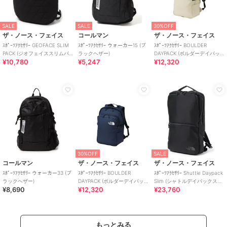
SALE
SALE
30%OFF
ザ・ノース・フェイス
コールマン
ザ・ノース・フェイス
ｽﾎﾟｰﾂｱｸｾｻﾘｰ GEOFACE SLIM
ｽﾎﾟｰﾂｱｸｾｻﾘｰ ウォーカー15 (ブ
ｽﾎﾟｰﾂｱｸｾｻﾘｰ BOULDER
PACK (ジオフェイススリムパ
ラックヘザー)
DAYPACK (ボルダーデイパッ
¥10,780
¥5,247
¥12,320
ック)
ク)
30%OFF
SALE
コールマン
ザ・ノース・フェイス
ザ・ノース・フェイス
ｽﾎﾟｰﾂｱｸｾｻﾘｰ ウォーカー33 (ブ
ｽﾎﾟｰﾂｱｸｾｻﾘｰ BOULDER
ｽﾎﾟｰﾂｱｸｾｻﾘｰ Shuttle Daypack
ラックヘザー)
DAYPACK (ボルダーデイパッ
Slim (シャトルデイパックスリ
¥8,690
¥12,320
¥23,760
ク)
ム)
もっとみる