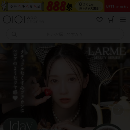
コ
ン
テ
ン
ツ
へ
何かお探しですか？
ス
キ
ッ
プ