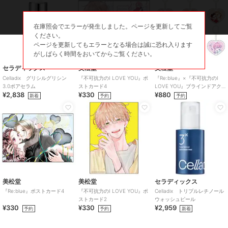
在庫照会でエラーが発生しました。ページを更新してご覧
ください。
ページを更新してもエラーとなる場合は誠に恐れ入ります
がしばらく時間をおいてからご覧ください。
セラディックス
美松堂
美松堂
Celladix グリシルグリシン
『不可抗力のI LOVE YOU』ポ
『Re:blue』×『不可抗力のI
3.0ポアセラム
ストカード4
LOVE YOU』ブラインドアク
¥2,838
¥330
¥880
リルキーホルダー（全6種）
新着
予約
予約
美松堂
美松堂
セラディックス
『Re:blue』ポストカード4
『不可抗力のI LOVE YOU』ポ
Celladix トリプルレチノール
ストカード2
ウォッシュピール
¥330
¥330
¥2,959
予約
予約
新着