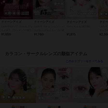
・コンタクトレンズの正しい「つけ方」と「はずし方」を必ず眼科で
習ってください。
・添付文書をよく読み、装用期間と使用方法を正しく守ってお使いく
ださい。
・使用期限を過ぎたレンズは絶対に使用しないでください。
クイーンアイズ
クイーンアイズ
クイーンアイズ
クイ
・自覚症状がなくても、定期的に眼科で検査を受けてください。
LARME MELTY 1month ラル
LARME ラルム シリコンハイ
Kaica カイカ(1箱10枚)
LARME
・異常（充血・痛み・かすみなど）を感じた場合は、直ちに使用を中
ムメルティワンマンス(1箱2
ドロゲル Wモイスト UV(1箱
チュラル
¥1,650
¥1,760
¥1,815
¥2,5
枚)
10枚)
止し、眼科を受診してください。
・他人のレンズを使用したり、自分のレンズを他人に譲渡しないでく
ださい。
・レンズ装用中の水泳・入浴は避けてください。
カラコン・サークルレンズの類似アイテム
・レンズ装用中に目薬を使用する場合は、眼科医に相談してくださ
い。
このカテゴリーをすべてみる
この商品は、不良品のみ返品を承ります
ブランド
クイーンアイズ
ショップ
クイーンアイズ
商品カテゴリ
コンタクトレンズ
／
カラコン・
サークルレンズ