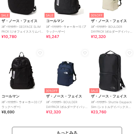
SALE
SALE
30%OFF
ザ・ノース・フェイス
コールマン
ザ・ノース・フェイス
ｽﾎﾟｰﾂｱｸｾｻﾘｰ GEOFACE SLIM
ｽﾎﾟｰﾂｱｸｾｻﾘｰ ウォーカー15 (ブ
ｽﾎﾟｰﾂｱｸｾｻﾘｰ BOULDER
PACK (ジオフェイススリムパ
ラックヘザー)
DAYPACK (ボルダーデイパッ
¥10,780
¥5,247
¥12,320
ック)
ク)
30%OFF
SALE
コールマン
ザ・ノース・フェイス
ザ・ノース・フェイス
ｽﾎﾟｰﾂｱｸｾｻﾘｰ ウォーカー33 (ブ
ｽﾎﾟｰﾂｱｸｾｻﾘｰ BOULDER
ｽﾎﾟｰﾂｱｸｾｻﾘｰ Shuttle Daypack
ラックヘザー)
DAYPACK (ボルダーデイパッ
Slim (シャトルデイパックスリ
¥8,690
¥12,320
¥23,760
ク)
ム)
もっとみる