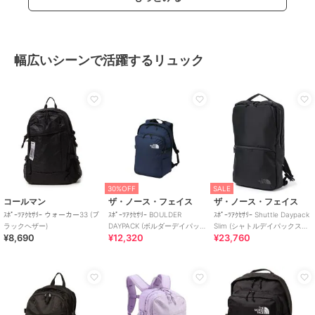
幅広いシーンで活躍するリュック
30%OFF
SALE
コールマン
ザ・ノース・フェイス
ザ・ノース・フェイス
ｽﾎﾟｰﾂｱｸｾｻﾘｰ ウォーカー33 (ブ
ｽﾎﾟｰﾂｱｸｾｻﾘｰ BOULDER
ｽﾎﾟｰﾂｱｸｾｻﾘｰ Shuttle Daypack
ラックヘザー)
DAYPACK (ボルダーデイパッ
Slim (シャトルデイパックスリ
¥8,690
¥12,320
¥23,760
ク)
ム)