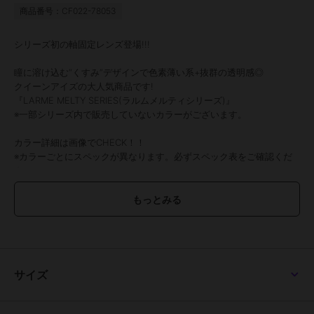
商品番号：CF022-78053
シリーズ初の軸固定レンズ登場!!!
瞳に溶け込む“くすみ”デザインで色素薄い系+抜群の透明感◎
クイーンアイズの大人気商品です!
『LARME MELTY SERIES(ラルムメルティシリーズ)』
※一部シリーズ内で販売していないカラーがございます。
カラー詳細は画像でCHECK！！
※カラーごとにスペックが異なります。必ずスペック表をご確認くだ
さい。
●1箱10枚入り
●使用期間：1日装用
●DIA /着色直径/ BC
【14.5mm/14.0mm/8.6mm】
マロンドーナツ、はちみつバウム、クッキークリーム、グレードーナ
ツ
【14.5mm/14.0mm/8.7mm】
サイズ
ベージュフィルター
【14.5mm/13.8mm/8.6mm】
キャラメルパフ、クリアマカロン、ピーチマカロン