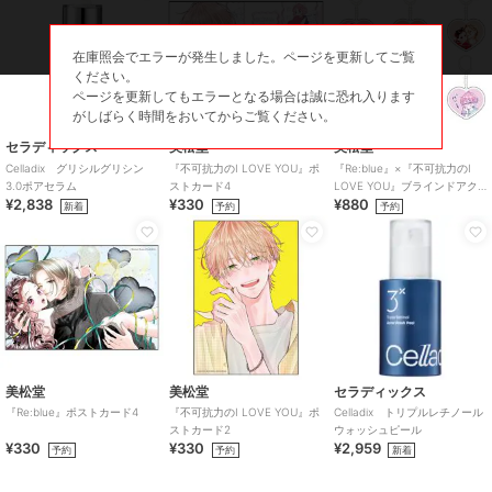
在庫照会でエラーが発生しました。ページを更新してご覧
ください。
ページを更新してもエラーとなる場合は誠に恐れ入ります
がしばらく時間をおいてからご覧ください。
セラディックス
美松堂
美松堂
Celladix グリシルグリシン
『不可抗力のI LOVE YOU』ポ
『Re:blue』×『不可抗力のI
3.0ポアセラム
ストカード4
LOVE YOU』ブラインドアク
¥2,838
¥330
¥880
リルキーホルダー（全6種）
新着
予約
予約
美松堂
美松堂
セラディックス
『Re:blue』ポストカード4
『不可抗力のI LOVE YOU』ポ
Celladix トリプルレチノール
ストカード2
ウォッシュピール
¥330
¥330
¥2,959
予約
予約
新着