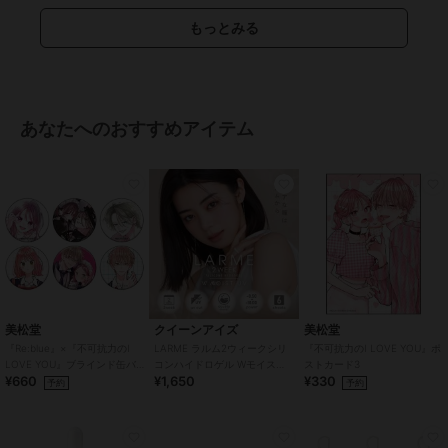
チあり
/
UVカット
もっとみる
あなたへのおすすめアイテム
美松堂
クイーンアイズ
美松堂
『Re:blue』×『不可抗力のI
LARME ラルム2ウィークシリ
『不可抗力のI LOVE YOU』ポ
LOVE YOU』ブラインド缶バ
コンハイドロゲル Wモイスト
ストカード3
¥660
¥1,650
¥330
ッジ（全6種）
UV クリア CLEAR (1箱6枚)
予約
予約