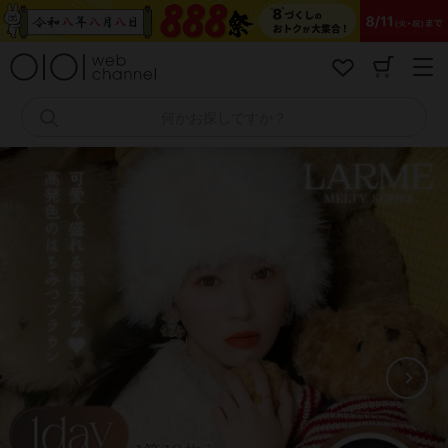
コ
ン
テ
ン
ツ
へ
何かお探しですか？
ス
キ
ッ
プ