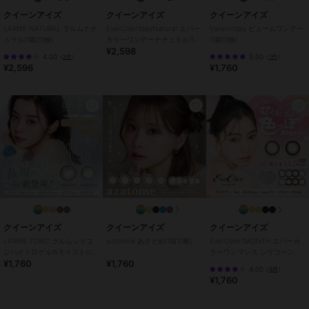
カラー
はちみつバウム、スターフィルタ
クイーンアイズ
クイーンアイズ
クイーンアイズ
ー、ベージュフィルター、バター
LARME NATURAL ラルムナチ
EverColor1dayNatural エバー
Viewm1day ビュームワンデー
グレー、キャラメルパフ、マロン
ュラル(1箱20枚)
カラーワンデーナチュラル(1箱
(1箱10枚)
ドーナツ、バターココア、グレー
¥2,598
20枚)
4.00
5.00
（
2件
）
（
1件
）
ドーナツ、クリアマカロン、ピー
¥2,596
¥1,760
チマカロン、クッキークリーム、
ベロアチョコ、トリュフモカ、ミ
ルクブラウン、ミルキーウェイ
サイズ
32サイズ展開
特徴
コンタクトレンズ
ワンデー
/
度あり
/
度なし
/
13.
2mm
/
13.4mm
/
13.6mm
/
13.8m
m
/
14.0mm以上
/
14.2mm
/
14.5
mm
/
BC8.6mm
/
BC8.7mm
/
フ
チあり
/
UVカット
クイーンアイズ
クイーンアイズ
クイーンアイズ
カラコン・サークルレンズ
LARME TORIC ラルムシリコ
azatome あざとめ(1箱10枚)
EverColor1MONTH エバーカ
ンハイドロゲルWモイストUV
ラーワンマンス シリコーンハ
ワンデー
/
度あり
/
度なし
/
13.
¥1,760
¥1,760
トーリック(1箱10枚)
イドロゲル(1箱2枚)
4.00
（
3件
）
2mm
/
13.4mm
/
13.6mm
/
13.8m
¥1,760
m
/
14.0mm以上
/
14.2mm
/
14.5
mm
/
BC8.6mm
/
BC8.7mm
/
フ