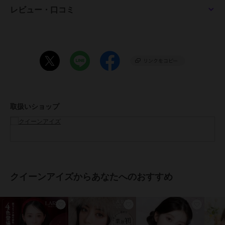
【14.5mm/13.8mm/8.7mm】
レビュー・口コミ
スターフィルター
【14.2mm/13.6mm/8.7mm】
バターグレー、バターココア、ミルキーウェイ、ベロアチョコ、ミル
クブラウン
【14.2mm/13.4mm/8.7mm】
トリュフモカ
●含水率：58%
●度数：±0.00(度なし)～10.00
●医療機器承認番号：22800BZI00037A12
取扱いショップ
●販売元：株式会社エース
●製造販売元：Pegavision Japan 株式会社
●生産国：台湾
●広告文責：株式会社エース TEL:0120-267-531 高度管理医療機器販
売許可 許可番号 6港み生機器第183号
●区分：高度管理医療機器
※眼科医院などで検査を受けてからお求めください。コンタクトレン
クイーンアイズからあなたへのおすすめ
ズは高度管理医療機器です。安全にご使用いただくため、以下の注意
事項を必ずお守りください。
・ご使用前に必ず眼科で検査・処方を受けてください。
・ご使用の前に必ず添付文章をお読みください