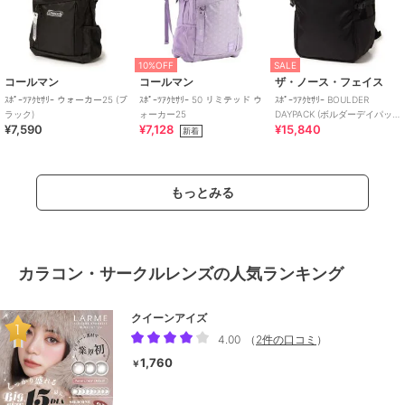
10%OFF
SALE
コールマン
コールマン
ザ・ノース・フェイス
ｽﾎﾟｰﾂｱｸｾｻﾘｰ ウォーカー25 (ブ
ｽﾎﾟｰﾂｱｸｾｻﾘｰ 50 リミテッド ウ
ｽﾎﾟｰﾂｱｸｾｻﾘｰ BOULDER
ラック)
ォーカー25
DAYPACK (ボルダーデイパッ
¥7,590
¥7,128
¥15,840
ク)
新着
もっとみる
カラコン・サークルレンズの人気ランキング
クイーンアイズ
4.00
（
2件の口コミ
）
1,760
￥