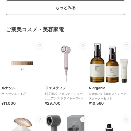
もっとみる
ご褒美コスメ・美容家電
ルナソル
フェスティノ
N organic
ザ ベージュアイズ
FESTINO フェスティノ ツヤ
N organic Basic スキンケア
ニュアンス ドライヤー SMHB-
スターターセット
¥11,000
¥29,700
¥10,560
047