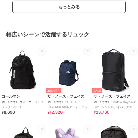
もっとみる
幅広いシーンで活躍するリュック
30%OFF
SALE
コールマン
ザ・ノース・フェイス
ザ・ノース・フェイス
ｽﾎﾟｰﾂｱｸｾｻﾘｰ ウォーカー33 (ブ
ｽﾎﾟｰﾂｱｸｾｻﾘｰ BOULDER
ｽﾎﾟｰﾂｱｸｾｻﾘｰ Shuttle Daypack
ラックヘザー)
DAYPACK (ボルダーデイパッ
Slim (シャトルデイパックスリ
¥8,690
¥12,320
¥23,760
ク)
ム)