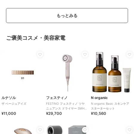
もっとみる
ご褒美コスメ・美容家電
ルナソル
フェスティノ
N organic
ザ ベージュアイズ
FESTINO フェスティノ ツヤ
N organic Basic スキンケア
ニュアンス ドライヤー SMHB-
スターターセット
¥11,000
¥29,700
¥10,560
047