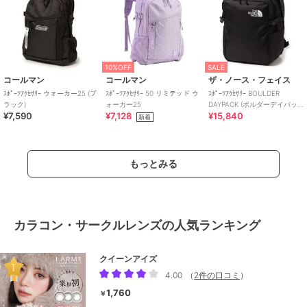
10%OFF
SALE
コールマン
コールマン
ザ・ノース・フェイス
ｽﾎﾟｰﾂｱｸｾｻﾘｰ ウォーカー25 (ブ
ｽﾎﾟｰﾂｱｸｾｻﾘｰ 50 リミテッド ウ
ｽﾎﾟｰﾂｱｸｾｻﾘｰ BOULDER
ラック)
ォーカー25
DAYPACK (ボルダーデイパッ
¥7,590
¥7,128
¥15,840
ク)
新着
もっとみる
カラコン・サークルレンズの人気ランキング
クイーンアイズ
4.00
（
2件の口コミ
）
1,760
￥