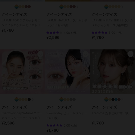
い。
クイーンアイズ
クイーンアイズ
クイーンアイズ
この商品は、不良品のみ返品を承ります
LARME TORIC ラルムシリコ
LARME NATURAL ラルムナチ
LARME MELTY SERIES ラルム
ンハイドロゲルWモイストUV
ュラル(1箱20枚)
メルティシリーズ(1箱10枚)
¥1,760
トーリック(1箱10枚)
ブランド
クイーンアイズ
4.00
5.00
（
2件
）
（
1件
）
¥2,596
¥1,760
ショップ
クイーンアイズ
商品カテゴリ
コンタクトレンズ
／
カラコン・
サークルレンズ
カラー
コズミックモーヴ、BIGアディク
ティーベージュ、ジェントルグレ
ージュ、クラッシィシャドウ、ア
ディクティーベージュ、ウォータ
ーティントブラウン、アイスグレ
ーブラウン、ピュールリング、ス
ノーブルー、シアーリングベージ
クイーンアイズ
クイーンアイズ
クイーンアイズ
ュ、シースルートープ、クリスタ
ルベージュ
EverColor1dayNatural エバー
Viewm1day ビュームワンデー
azatome あざとめ(1箱10枚)
カラーワンデーナチュラル(1箱
(1箱10枚)
サイズ
32サイズ展開
¥2,598
¥1,760
20枚)
5.00
（
1件
）
¥1,760
特徴
コンタクトレンズ