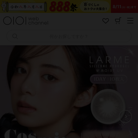
コ
ン
テ
ン
ツ
へ
何かお探しですか？
ス
キ
ッ
プ