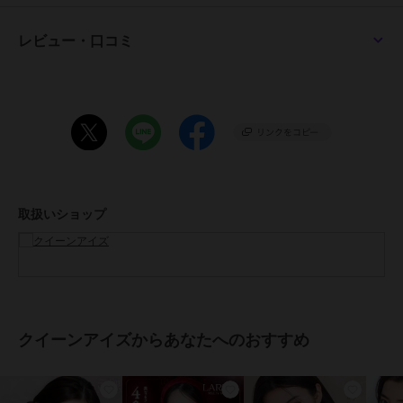
14.0mm（コズミックモーヴ、クリスタルベージュ、シースルートー
プ、シアーリングベージュ）
14.5mm（クラッシィシャドウ、アディクティーベージュ、ウォータ
レビュー・口コミ
ーティントブラウン、アイスグレーブラウン、スノーブルー、ピュー
ルリング）
15.0mm（ビッグアディクティーベージュ、ジェントルグレージュ）
●着色直径：
13.0mm（コズミックモーヴ、クリスタルベージュ、シースルートー
プ、シアーリングベージュ）
13.6mm（クラッシィシャドウ）
13.8mm（アディクティーベージュ、ウォーターティントブラウン、
アイスグレーブラウン、スノーブルー、ピュールリング）
取扱いショップ
14.6mm（ビッグアディクティーベージュ、ジェントルグレージュ）
●BC：
8.7mm
●中心厚：0.07mm (-3.00D)
●含水率：47％
●保湿成分：あり (ヒアルロン酸ナトリウム・アルギン酸ナトリウム)
●紫外線吸収率：あり (UV-A波:70%以上 UV-B波:95%以上)
クイーンアイズからあなたへのおすすめ
●医療機器承認番号：30200BZX00117A03
●製造販売元：フロムアイズ株式会社
●生産国：マレーシア