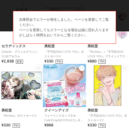
在庫照会でエラーが発生しました。ページを更新してご覧
ください。
ページを更新してもエラーとなる場合は誠に恐れ入ります
がしばらく時間をおいてからご覧ください。
セラディックス
美松堂
美松堂
Celladix グリシルグリシン
『不可抗力のI LOVE YOU』ポ
『Re:blue』×『不可抗力のI
3.0ポアセラム
ストカード4
LOVE YOU』ブラインドアク
¥2,838
¥330
¥880
リルキーホルダー（全6種）
新着
予約
予約
美松堂
クイーンアイズ
美松堂
『Re:blue』ポストカード4
フォーリンドロップネオ
『不可抗力のI LOVE YOU』ポ
FallinDropNEO(15ml)コンタク
ストカード2
¥330
¥968
¥330
トケア用品
予約
予約