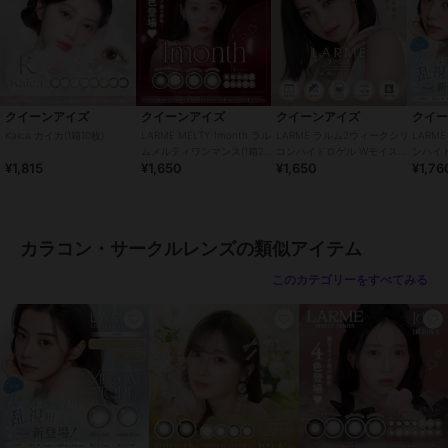
●販売元：株式会社エース
●区分：高度管理医療機器
●広告文責：株式会社エース TEL:0120-267-531 高度管理医療機器販
売許可番号 6港み生機器第183号
※眼科医院などで検査を受けてからお求めください。コンタクトレン
ズは高度管理医療機器です。安全にご使用いただくため、以下の注意
クイーンアイズ
クイーンアイズ
クイーンアイズ
クイ
事項を必ずお守りください。
Kaica カイカ(1箱10枚)
LARME MELTY 1month ラル
LARME ラルム2ウィークシリ
LARM
ムメルティワンマンス(1箱2
コンハイドロゲル Wモイスト
ンハイ
¥1,815
¥1,650
¥1,650
¥1,76
枚)
UV クリア CLEAR (1箱6枚)
トーリッ
・ご使用前に必ず眼科で検査・処方を受けてください。
・ご使用の前に必ず添付文章をお読みください
・コンタクトレンズの正しい「つけ方」と「はずし方」を必ず眼科で
習ってください。
カラコン・サークルレンズの類似アイテム
・添付文書をよく読み、装用期間と使用方法を正しく守ってお使いく
ださい。
このカテゴリーをすべてみる
・使用期限を過ぎたレンズは絶対に使用しないでください。
・自覚症状がなくても、定期的に眼科で検査を受けてください。
・異常（充血・痛み・かすみなど）を感じた場合は、直ちに使用を中
止し、眼科を受診してください。
・他人のレンズを使用したり、自分のレンズを他人に譲渡しないでく
ださい。
・レンズ装用中の水泳・入浴は避けてください。
・レンズ装用中に目薬を使用する場合は、眼科医に相談してくださ