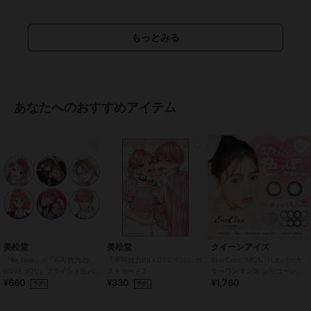
ワンデー
/
度あり
/
度なし
/
13.
0mm
/
13.6mm
/
13.8mm
/
14.0m
もっとみる
m以上
/
BC8.7mm
/
フチあり
/
U
Vカット
カラコン・サークルレンズ
ワンデー
/
度あり
/
度なし
/
13.
あなたへのおすすめアイテム
0mm
/
13.6mm
/
13.8mm
/
14.0m
m以上
/
BC8.7mm
/
フチあり
/
U
Vカット
美松堂
美松堂
クイーンアイズ
『Re:blue』×『不可抗力のI
『不可抗力のI LOVE YOU』ポ
EverColor1MONTH エバーカ
LOVE YOU』ブラインド缶バ
ストカード3
ラーワンマンス シリコーンハ
¥660
¥330
¥1,760
ッジ（全6種）
イドロゲル(1箱2枚)
予約
予約