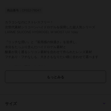
商品番号：CF022-78041
カラコンなのにストレスフリー！
次世代素材シリコーンハイドロゲルを採用した超人気シリーズ
LARME SILICONE HYDROGEL W MOIST UV 1day
『リッチな潤い』と『装用感の快適さ』を追求し、
水分をたっぷり含んだハイドロゲル素材と
酸素が良く通るシリコン素材を合わせて作られたレンズ素材
フチあり・フチなしも、大きさもなりたい瞳に合わせて選べます
カラー詳細は画像でCHECK！！
アディクティーベージュはクイーンアイズ2025年 人気ナンバーワ
ンレンズ！
●1箱10枚入り
●使用期間：1日使い捨て
●度数：±0.00(度なし)～-10.00
サイズ
●DIA：