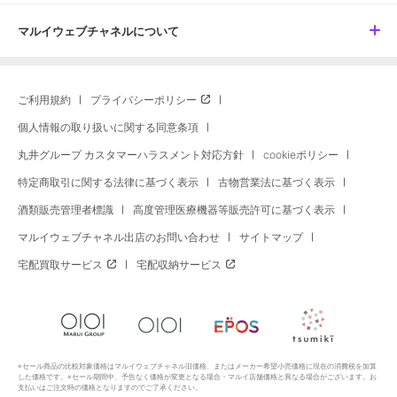
マルイウェブチャネルについて
ご利用規約
プライバシーポリシー
個人情報の取り扱いに関する同意条項
丸井グループ カスタマーハラスメント対応方針
cookieポリシー
特定商取引に関する法律に基づく表示
古物営業法に基づく表示
酒類販売管理者標識
高度管理医療機器等販売許可に基づく表示
マルイウェブチャネル出店のお問い合わせ
サイトマップ
宅配買取サービス
宅配収納サービス
※セール商品の比較対象価格はマルイウェブチャネル旧価格、またはメーカー希望小売価格に現在の消費税を加算
した価格です。※セール期間中、予告なく価格が変更となる場合・マルイ店舗価格と異なる場合がございます。お
支払いはご注文時の価格となりますのでご了承ください。