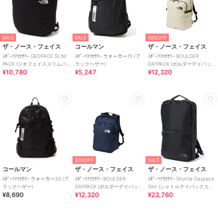
SALE
SALE
30%OFF
ザ・ノース・フェイス
コールマン
ザ・ノース・フェイス
ｽﾎﾟｰﾂｱｸｾｻﾘｰ GEOFACE SLIM
ｽﾎﾟｰﾂｱｸｾｻﾘｰ ウォーカー15 (ブ
ｽﾎﾟｰﾂｱｸｾｻﾘｰ BOULDER
PACK (ジオフェイススリムパ
ラックヘザー)
DAYPACK (ボルダーデイパッ
¥10,780
¥5,247
¥12,320
ック)
ク)
30%OFF
SALE
コールマン
ザ・ノース・フェイス
ザ・ノース・フェイス
ｽﾎﾟｰﾂｱｸｾｻﾘｰ ウォーカー33 (ブ
ｽﾎﾟｰﾂｱｸｾｻﾘｰ BOULDER
ｽﾎﾟｰﾂｱｸｾｻﾘｰ Shuttle Daypack
ラックヘザー)
DAYPACK (ボルダーデイパッ
Slim (シャトルデイパックスリ
¥8,690
¥12,320
¥23,760
ク)
ム)