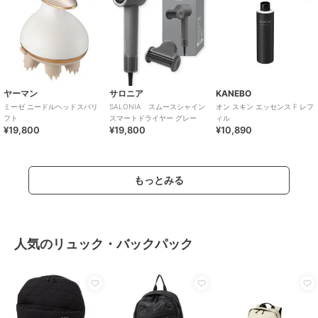
ヤーマン
サロニア
KANEBO
ミーゼ ニードルヘッドスパリ
SALONIA スムースシャイン
オン スキン エッセンス F レフ
フト
スマートドライヤー グレー
ィル
¥19,800
¥19,800
¥10,890
もっとみる
人気のリュック・バックパック