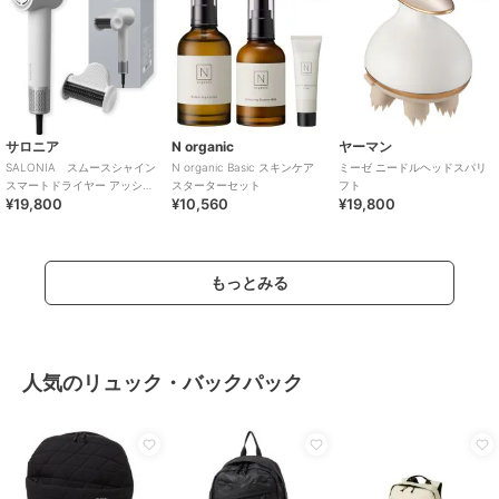
サロニア
N organic
ヤーマン
SALONIA スムースシャイン
N organic Basic スキンケア
ミーゼ ニードルヘッドスパリ
スマートドライヤー アッシュ
スターターセット
フト
¥19,800
¥10,560
¥19,800
ホワイト
もっとみる
人気のリュック・バックパック