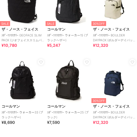
SALE
SALE
30%OFF
ザ・ノース・フェイス
コールマン
ザ・ノース・フェイス
ｽﾎﾟｰﾂｱｸｾｻﾘｰ GEOFACE SLIM
ｽﾎﾟｰﾂｱｸｾｻﾘｰ ウォーカー15 (ブ
ｽﾎﾟｰﾂｱｸｾｻﾘｰ BOULDER
PACK (ジオフェイススリムパ
ラックヘザー)
DAYPACK (ボルダーデイパッ
¥10,780
¥5,247
¥12,320
ック)
ク)
30%OFF
コールマン
コールマン
ザ・ノース・フェイス
ｽﾎﾟｰﾂｱｸｾｻﾘｰ ウォーカー33 (ブ
ｽﾎﾟｰﾂｱｸｾｻﾘｰ ウォーカー25 (ブ
ｽﾎﾟｰﾂｱｸｾｻﾘｰ BOULDER
ラックヘザー)
ラック)
DAYPACK (ボルダーデイパッ
¥8,690
¥7,590
¥12,320
ク)