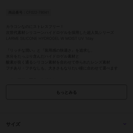
商品番号：CF022-78041
カラコンなのにストレスフリー！
次世代素材シリコーンハイドロゲルを採用した超人気シリーズ
LARME SILICONE HYDROGEL W MOIST UV 1day
『リッチな潤い』と『装用感の快適さ』を追求し、
水分をたっぷり含んだハイドロゲル素材と
酸素が良く通るシリコン素材を合わせて作られたレンズ素材
フチあり・フチなしも、大きさもなりたい瞳に合わせて選べます
カラー詳細は画像でCHECK！！
アディクティーベージュはクイーンアイズ2025年 人気ナンバーワ
ンレンズ！
●1箱10枚入り
●使用期間：1日使い捨て
●度数：±0.00(度なし)～-10.00
サイズ
●DIA：