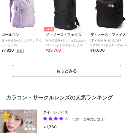
SALE
コールマン
ザ・ノース・フェイス
ザ・ノース・フェイス
ｽﾎﾟｰﾂｱｸｾｻﾘｰ 50 リミテッド ウ
ｽﾎﾟｰﾂｱｸｾｻﾘｰ Shuttle Daypack
ｽﾎﾟｰﾂｱｸｾｻﾘｰ BOULDER
ォーカー25
Slim (シャトルデイパックスリ
DAYPACK (ボルダーデイパッ
¥7,920
¥23,760
¥17,600
ム)
ク)
新着
もっとみる
カラコン・サークルレンズの人気ランキング
クイーンアイズ
4.00
（
2件の口コミ
）
1,760
￥