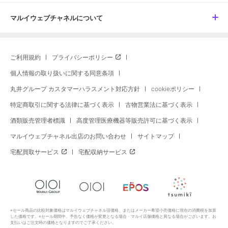
マルイウェブチャネルについて
ご利用規約
プライバシーポリシー
個人情報の取り扱いに関する同意条項
丸井グループ カスタマーハラスメント対応方針
cookieポリシー
特定商取引に関する法律に基づく表示
古物営業法に基づく表示
酒類販売管理者標識
高度管理医療機器等販売許可に基づく表示
マルイウェブチャネル出店のお問い合わせ
サイトマップ
宅配買取サービス
宅配収納サービス
※セール商品の比較対象価格はマルイウェブチャネル旧価格、またはメーカー希望小売価格に現在の消費税を加算
した価格です。※セール期間中、予告なく価格が変更となる場合・マルイ店舗価格と異なる場合がございます。お
支払いはご注文時の価格となりますのでご了承ください。