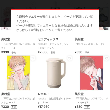
在庫照会でエラーが発生しました。ページを更新してご覧
ください。
ページを更新してもエラーとなる場合は誠に恐れ入ります
がしばらく時間をおいてからご覧ください。
美松堂
セラディックス
美松堂
『不可抗力のI LOVE YOU』ポ
Celladix グリシルグリシン
『Re:blue』ポストカード4
ストカード4
3.0ポアセラム
¥330
¥2,838
¥330
予約
新着
予約
美松堂
レコルト
美松堂
『不可抗力のI LOVE YOU』ポ
recolte 自動調理ポットラー
『不可抗力のI LOVE YOU』ポ
ストカード2
ジ RSY-3
ストカード1
¥330
¥17,930
¥330
予約
予約