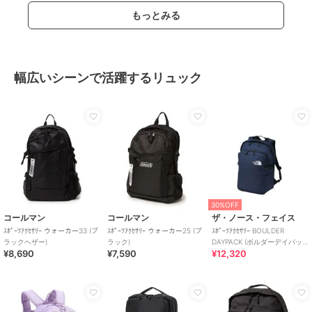
もっとみる
幅広いシーンで活躍するリュック
30%OFF
コールマン
コールマン
ザ・ノース・フェイス
ｽﾎﾟｰﾂｱｸｾｻﾘｰ ウォーカー33 (ブ
ｽﾎﾟｰﾂｱｸｾｻﾘｰ ウォーカー25 (ブ
ｽﾎﾟｰﾂｱｸｾｻﾘｰ BOULDER
ラックヘザー)
ラック)
DAYPACK (ボルダーデイパッ
¥8,690
¥7,590
¥12,320
ク)