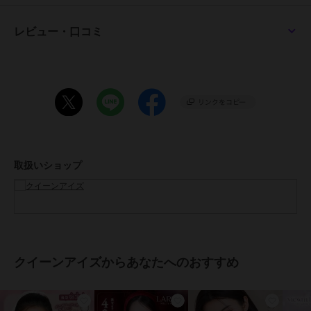
14.0mm（コズミックモーヴ、クリスタルベージュ、シースルートー
プ、シアーリングベージュ）
14.5mm（クラッシィシャドウ、アディクティーベージュ、ウォータ
レビュー・口コミ
ーティントブラウン、アイスグレーブラウン、スノーブルー、ピュー
ルリング）
15.0mm（ビッグアディクティーベージュ、ジェントルグレージュ）
●着色直径：
13.0mm（コズミックモーヴ、クリスタルベージュ、シースルートー
プ、シアーリングベージュ）
13.6mm（クラッシィシャドウ）
13.8mm（アディクティーベージュ、ウォーターティントブラウン、
アイスグレーブラウン、スノーブルー、ピュールリング）
取扱いショップ
14.6mm（ビッグアディクティーベージュ、ジェントルグレージュ）
●BC：
8.7mm
●中心厚：0.07mm (-3.00D)
●含水率：47％
●保湿成分：あり (ヒアルロン酸ナトリウム・アルギン酸ナトリウム)
●紫外線吸収率：あり (UV-A波:70%以上 UV-B波:95%以上)
クイーンアイズからあなたへのおすすめ
●医療機器承認番号：30200BZX00117A03
●製造販売元：フロムアイズ株式会社
●生産国：マレーシア