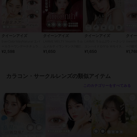
●販売元：株式会社エース
●区分：高度管理医療機器
●広告文責：株式会社エース TEL:0120-267-531 高度管理医療機器販
売許可番号 6港み生機器第183号
※眼科医院などで検査を受けてからお求めください。コンタクトレン
ズは高度管理医療機器です。安全にご使用いただくため、以下の注意
クイーンアイズ
クイーンアイズ
クイーンアイズ
クイ
事項を必ずお守りください。
EverColor1dayNatural エバ
LARME MELTY 1month ラル
LARME ラルム2ウィークシリ
View
ーカラーワンデーナチュラル
ムメルティワンマンス(1箱2
コンハイドロゲル Wモイスト
ー(1箱1
¥2,598
¥1,650
¥1,650
¥1,76
(1箱20枚)
枚)
UV クリア CLEAR (1箱6枚)
・ご使用前に必ず眼科で検査・処方を受けてください。
・ご使用の前に必ず添付文章をお読みください
・コンタクトレンズの正しい「つけ方」と「はずし方」を必ず眼科で
習ってください。
カラコン・サークルレンズの類似アイテム
・添付文書をよく読み、装用期間と使用方法を正しく守ってお使いく
ださい。
このカテゴリーをすべてみる
・使用期限を過ぎたレンズは絶対に使用しないでください。
・自覚症状がなくても、定期的に眼科で検査を受けてください。
・異常（充血・痛み・かすみなど）を感じた場合は、直ちに使用を中
止し、眼科を受診してください。
・他人のレンズを使用したり、自分のレンズを他人に譲渡しないでく
ださい。
・レンズ装用中の水泳・入浴は避けてください。
・レンズ装用中に目薬を使用する場合は、眼科医に相談してくださ