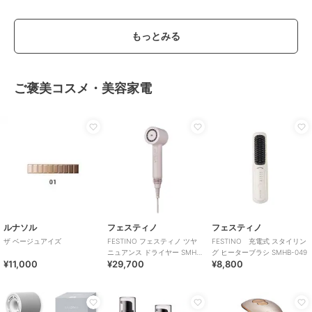
もっとみる
ご褒美コスメ・美容家電
ルナソル
フェスティノ
フェスティノ
ザ ベージュアイズ
FESTINO フェスティノ ツヤ
FESTINO 充電式 スタイリン
ニュアンス ドライヤー SMHB-
グ ヒーターブラシ SMHB-049
¥11,000
¥29,700
¥8,800
047