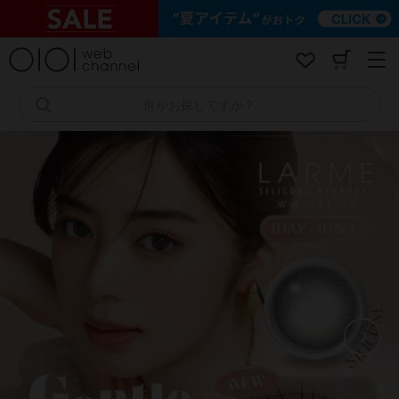
コ
ン
テ
ン
ツ
へ
何かお探しですか？
ス
キ
ッ
プ