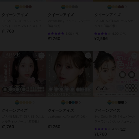
い。
クイーンアイズ
クイーンアイズ
クイーンアイズ
この商品は、不良品のみ返品を承ります
LARME TORIC ラルムシリコ
Viewm1day ビュームワンデー
LARME NATURAL ラルムナチ
ンハイドロゲルWモイストUV
(1箱10枚)
ュラル(1箱20枚)
¥1,760
トーリック(1箱10枚)
ブランド
クイーンアイズ
5.00
4.00
（
1件
）
（
2件
）
¥1,760
¥2,596
ショップ
クイーンアイズ
商品カテゴリ
コンタクトレンズ
／
カラコン・
サークルレンズ
カラー
ジェントルグレージュ、BIGアデ
ィクティーベージュ、クラッシィ
シャドウ、アディクティーベージ
ュ、ウォーターティントブラウ
ン、アイスグレーブラウン、ピュ
ールリング、スノーブルー、コズ
ミックモーヴ、シアーリングベー
クイーンアイズ
クイーンアイズ
クイーンアイズ
ジュ、シースルートープ、クリス
タルベージュ
LARME MELTY SERIES ラルム
azatome あざとめ(1箱10枚)
EverColor1MONTH エバーカ
メルティシリーズ(1箱10枚)
ラーワンマンス シリコーンハ
サイズ
32サイズ展開
¥1,760
¥1,760
イドロゲル(1箱2枚)
4.00
（
3件
）
¥1,760
特徴
コンタクトレンズ