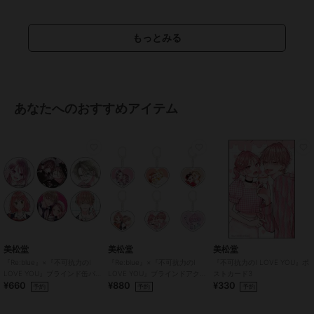
ワンデー
/
度あり
/
度なし
/
13.
0mm
/
13.6mm
/
13.8mm
/
14.0m
もっとみる
m以上
/
BC8.7mm
/
フチあり
/
U
Vカット
カラコン・サークルレンズ
ワンデー
/
度あり
/
度なし
/
13.
あなたへのおすすめアイテム
0mm
/
13.6mm
/
13.8mm
/
14.0m
m以上
/
BC8.7mm
/
フチあり
/
U
Vカット
美松堂
美松堂
美松堂
『Re:blue』×『不可抗力のI
『Re:blue』×『不可抗力のI
『不可抗力のI LOVE YOU』ポ
LOVE YOU』ブラインド缶バ
LOVE YOU』ブラインドアク
ストカード3
¥660
¥880
¥330
ッジ（全6種）
リルキーホルダー（全6種）
予約
予約
予約