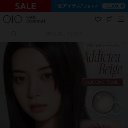
コ
ン
テ
ン
ツ
へ
何かお探しですか？
ス
キ
ッ
プ