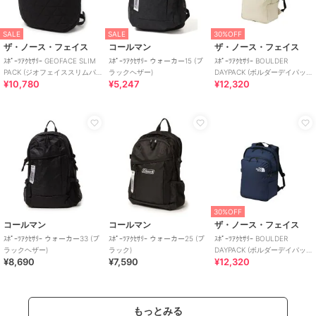
SALE
SALE
30%OFF
ザ・ノース・フェイス
コールマン
ザ・ノース・フェイス
ｽﾎﾟｰﾂｱｸｾｻﾘｰ GEOFACE SLIM
ｽﾎﾟｰﾂｱｸｾｻﾘｰ ウォーカー15 (ブ
ｽﾎﾟｰﾂｱｸｾｻﾘｰ BOULDER
PACK (ジオフェイススリムパ
ラックヘザー)
DAYPACK (ボルダーデイパッ
¥10,780
¥5,247
¥12,320
ック)
ク)
30%OFF
コールマン
コールマン
ザ・ノース・フェイス
ｽﾎﾟｰﾂｱｸｾｻﾘｰ ウォーカー33 (ブ
ｽﾎﾟｰﾂｱｸｾｻﾘｰ ウォーカー25 (ブ
ｽﾎﾟｰﾂｱｸｾｻﾘｰ BOULDER
ラックヘザー)
ラック)
DAYPACK (ボルダーデイパッ
¥8,690
¥7,590
¥12,320
ク)
もっとみる