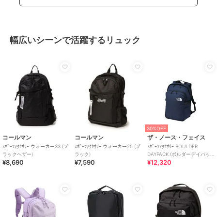
幅広いシーンで活躍するリュック
30%OFF
コールマン
コールマン
ザ・ノース・フェイス
ｽﾎﾟｰﾂｱｸｾｻﾘｰ ウォーカー33 (ブ
ｽﾎﾟｰﾂｱｸｾｻﾘｰ ウォーカー25 (ブ
ｽﾎﾟｰﾂｱｸｾｻﾘｰ BOULDER
ラックヘザー)
ラック)
DAYPACK (ボルダーデイパッ
¥8,690
¥7,590
¥12,320
ク)