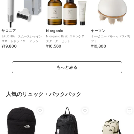
サロニア
N organic
ヤーマン
SALONIA スムースシャイン
N organic Basic スキンケア
ミーゼ ニードルヘッドスパリ
スマートドライヤー アッシュ
スターターセット
フト
¥19,800
¥10,560
¥19,800
ホワイト
もっとみる
人気のリュック・バックパック