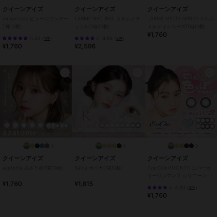
ブランド
クイーンアイズ
クイーンアイズ
クイーンアイズ
クイーンアイズ
Viewm1day ビュームワンデー
LARME NATURAL ラルムナチ
LARME MELTY SERIES ラルム
ショップ
クイーンアイズ
(1箱10枚)
ュラル(1箱20枚)
メルティシリーズ(1箱10枚)
¥1,760
商品カテゴリ
コンタクトレンズ
／
カラコン・
5.00
4.00
（
1件
）
（
2件
）
¥1,760
¥2,596
サークルレンズ
カラー
アディクティーBE-1.25D、アディ
クティーBE-0.75D、アイスグレー
ブラウン-0.75D、アイスグレーブ
ラウン-1.25D
サイズ
32サイズ展開
特徴
コンタクトレンズ
ワンデー
/
度あり
/
度なし
/
13.
8mm
/
14.5mm
/
BC8.7mm
/
フチ
あり
/
乱視用
/
UVカット
クイーンアイズ
クイーンアイズ
クイーンアイズ
カラコン・サークルレンズ
azatome あざとめ(1箱10枚)
Kaica カイカ(1箱10枚)
EverColor1MONTH エバーカ
ラーワンマンス シリコーンハ
ワンデー
/
度あり
/
度なし
/
13.
¥1,760
¥1,815
イドロゲル(1箱2枚)
4.00
（
3件
）
8mm
/
14.5mm
/
BC8.7mm
/
フチ
¥1,760
あり
/
乱視用
/
UVカット