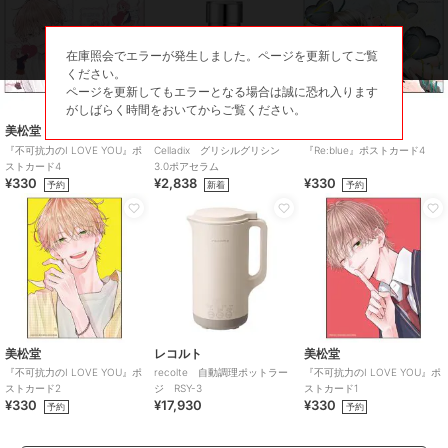
在庫照会でエラーが発生しました。ページを更新してご覧
ください。
ページを更新してもエラーとなる場合は誠に恐れ入ります
がしばらく時間をおいてからご覧ください。
美松堂
セラディックス
美松堂
『不可抗力のI LOVE YOU』ポ
Celladix グリシルグリシン
『Re:blue』ポストカード4
ストカード4
3.0ポアセラム
¥330
¥2,838
¥330
予約
新着
予約
美松堂
レコルト
美松堂
『不可抗力のI LOVE YOU』ポ
recolte 自動調理ポットラー
『不可抗力のI LOVE YOU』ポ
ストカード2
ジ RSY-3
ストカード1
¥330
¥17,930
¥330
予約
予約