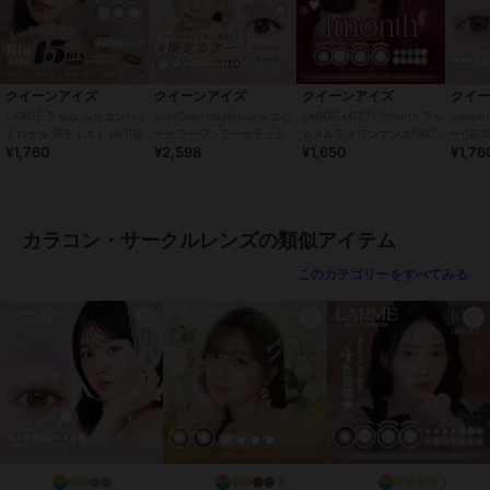
※眼科医院などで検査を受けてからお求めください。コンタクトレン
ズは高度管理医療機器です。安全にご使用いただくため、以下の注意
事項を必ずお守りください。
・ご使用前に必ず眼科で検査・処方を受けてください。
クイーンアイズ
クイーンアイズ
クイーンアイズ
クイ
・ご使用の前に必ず添付文章をお読みください
LARME ラルム シリコンハイ
EverColor1dayNatural エバ
LARME MELTY 1month ラル
View
・コンタクトレンズの正しい「つけ方」と「はずし方」を必ず眼科で
ドロゲル Wモイスト UV(1箱
ーカラーワンデーナチュラル
ムメルティワンマンス(1箱2
ー(1箱1
¥1,760
¥2,598
¥1,650
¥1,76
10枚)
(1箱20枚)
枚)
習ってください。
・添付文書をよく読み、装用期間と使用方法を正しく守ってお使いく
ださい。
・使用期限を過ぎたレンズは絶対に使用しないでください。
カラコン・サークルレンズの類似アイテム
・自覚症状がなくても、定期的に眼科で検査を受けてください。
・異常（充血・痛み・かすみなど）を感じた場合は、直ちに使用を中
このカテゴリーをすべてみる
止し、眼科を受診してください。
・他人のレンズを使用したり、自分のレンズを他人に譲渡しないでく
ださい。
・レンズ装用中の水泳・入浴は避けてください。
・レンズ装用中に目薬を使用する場合は、眼科医に相談してくださ
い。
この商品は、不良品のみ返品を承ります