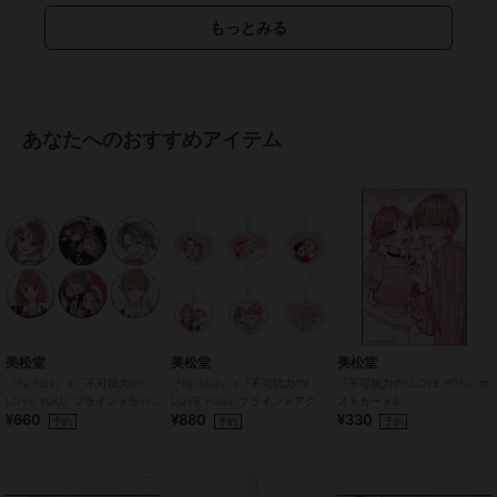
もっとみる
あなたへのおすすめアイテム
美松堂
美松堂
美松堂
『Re:blue』×『不可抗力のI
『Re:blue』×『不可抗力のI
『不可抗力のI LOVE YOU』ポ
LOVE YOU』ブラインド缶バ
LOVE YOU』ブラインドアク
ストカード3
¥660
¥880
¥330
ッジ（全6種）
リルキーホルダー（全6種）
予約
予約
予約