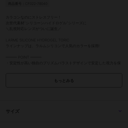
商品番号：CF022-78040
カラコンなのにストレスフリー！
次世代素材“シリコーンハイドロゲル”シリーズに
＼乱視対応レンズがついに誕生／
LARME SILICONE HYDROGEL TORIC
ラインナップは、ラルムシリコンで人気のカラーを採用!
━━━ POINT ━━━
・安定性が高い独自のプリズムバラストデザインで安定した視力を保
つ
・高い酸素透過率で快適さが続く
・ダブルの保湿成分を保存液に配合
・水分をしっかりキープする特殊構造で乾きやすい目にもやさしい
━━━━━━━━━━━━━
★カラー解説
■ICE GRAY BROWN アイスグレーブラウン
サイズ
グレイッシュブラウンと絶妙なフチ感が、やさしく透明感を引き出
す。
光を受ける度にほんのり艶めく「ナチュラル盛れ」を実現!