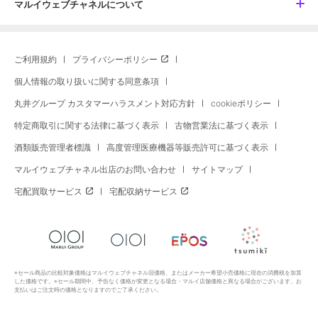
マルイウェブチャネルについて
ご利用規約
プライバシーポリシー
個人情報の取り扱いに関する同意条項
丸井グループ カスタマーハラスメント対応方針
cookieポリシー
特定商取引に関する法律に基づく表示
古物営業法に基づく表示
酒類販売管理者標識
高度管理医療機器等販売許可に基づく表示
マルイウェブチャネル出店のお問い合わせ
サイトマップ
宅配買取サービス
宅配収納サービス
※セール商品の比較対象価格はマルイウェブチャネル旧価格、またはメーカー希望小売価格に現在の消費税を加算
した価格です。※セール期間中、予告なく価格が変更となる場合・マルイ店舗価格と異なる場合がございます。お
支払いはご注文時の価格となりますのでご了承ください。