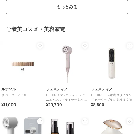
もっとみる
ご褒美コスメ・美容家電
ルナソル
フェスティノ
フェスティノ
ザ ベージュアイズ
FESTINO フェスティノ ツヤ
FESTINO 充電式 スタイリン
ニュアンス ドライヤー SMHB-
グ ヒーターブラシ SMHB-049
¥11,000
¥29,700
¥8,800
047