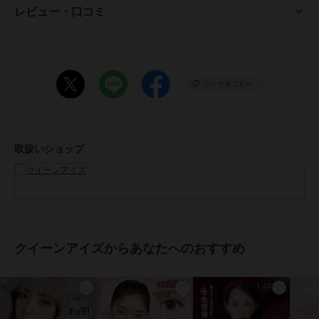
レビュー・口コミ
■ADDICTEA BEIGE アディクティーベージュ
つやんと光沢感のあるミルクティーベージュ
盛れる対称ハイライトで自然な立体感と透明感を演出!
角度によってきらめくニュアンスが生まれ、瞳に奥行きとツヤ感をプ
ラス+
●1箱10枚入り
●使用期間：1日装用
●カラー：アイスグレーブラウン、アディクティーベージュ
●DIA： 14.5mm
取扱いショップ
●着色直径：13.8mm
●BC：8.7mm
●AXIS(乱視軸)：180°
●CYL(乱視度数)：-0.75D / -1.25D
●含水率：47%
●医療機器承認番号：30200BZX00117A03
●販売元：株式会社エース
クイーンアイズからあなたへのおすすめ
●製造販売元：フロムアイズ株式会社
●生産国：マレーシア
●広告文責：株式会社エース TEL:0120-267-531 高度管理医療機器販
売許可 許可番号 6港み生機器第183号
●区分：高度管理医療機器