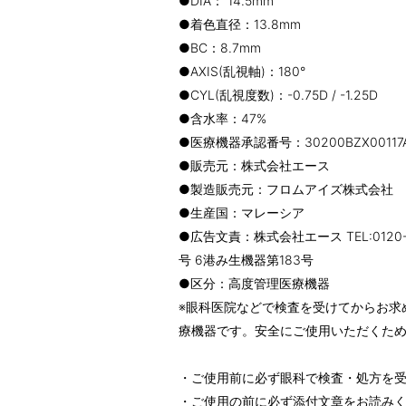
●DIA： 14.5mm
●着色直径：13.8mm
●BC：8.7mm
●AXIS(乱視軸)：180°
●CYL(乱視度数)：-0.75D / -1.25D
●含水率：47%
●医療機器承認番号：30200BZX00117
●販売元：株式会社エース
●製造販売元：フロムアイズ株式会社
●生産国：マレーシア
●広告文責：株式会社エース TEL:0120
号 6港み生機器第183号
●区分：高度管理医療機器
※眼科医院などで検査を受けてからお求
療機器です。安全にご使用いただくた
・ご使用前に必ず眼科で検査・処方を
・ご使用の前に必ず添付文章をお読み