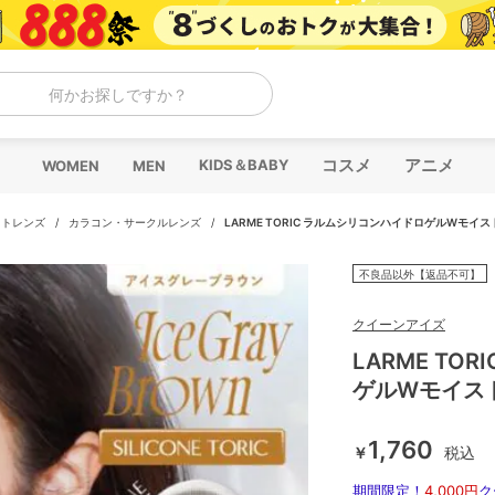
何かお探しですか？
コスメ
アニメ
KIDS＆BABY
WOMEN
MEN
クトレンズ
/
カラコン・サークルレンズ
/
LARME TORIC ラルムシリコンハイドロゲルWモイス
不良品以外【返品不可】
クイーンアイズ
LARME TO
ゲルWモイスト
1,760
￥
税込
期間限定！
4,000円
ク