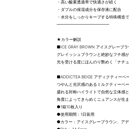
・高い酸素透過率で快適さが続く
・ダブルの保湿成分を保存液に配合
・水分をしっかりキープする特殊構造
━━━━━━━━━━━━━
★カラー解説
■ICE GRAY BROWN アイスグレーブ
グレイッシュブラウンと絶妙なフチ感
光を受ける度にほんのり艶めく「ナチュ
■ADDICTEA BEIGE アディクティー
つやんと光沢感のあるミルクティーベ
盛れる対称ハイライトで自然な立体感と
角度によってきらめくニュアンスが生ま
●1箱10枚入り
●使用期間：1日装用
●カラー：アイスグレーブラウン、ア