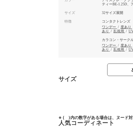
カラー
アイスグレーブラウン
ティーBE-1.25D
サイズ
32サイズ展開
特徴
コンタクトレンズ
ワンデー
/
度あり
あり
/
乱視用
/
U
カラコン・サーク
ワンデー
/
度あり
あり
/
乱視用
/
U
サイズ
※ ( )内の数字がある場合は、ヌード
人気コーディネート