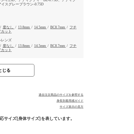
-1.25D、アディクティーBE-0.75D、アディク
、アイスグレーブラウン-0.75D
/
度なし
/
13.8mm
/
14.5mm
/
BC8.7mm
/
フチ
Vカット
ルレンズ
/
度なし
/
13.8mm
/
14.5mm
/
BC8.7mm
/
フチ
Vカット
とじる
過去注文商品のサイズを参照する
身長別着用感ガイド
サイズ表示の見方
対応サイズ[身体サイズ]を表しています。