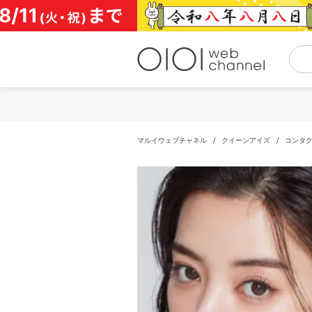
コ
ン
テ
ン
ツ
へ
ス
キ
ッ
プ
マルイウェブチャネル
/
クイーンアイズ
/
コンタ