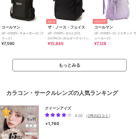
SALE
10%OFF
コールマン
ザ・ノース・フェイス
コールマン
ｽﾎﾟｰﾂｱｸｾｻﾘｰ ウォーカー25 (ブ
ｽﾎﾟｰﾂｱｸｾｻﾘｰ BOULDER
ｽﾎﾟｰﾂｱｸｾｻﾘｰ 50 リミテッド ウ
ラック)
DAYPACK (ボルダーデイパッ
ォーカー25
¥7,590
¥15,840
¥7,128
ク)
もっとみる
カラコン・サークルレンズの人気ランキング
クイーンアイズ
4.00
（
2件の口コミ
）
1,760
￥