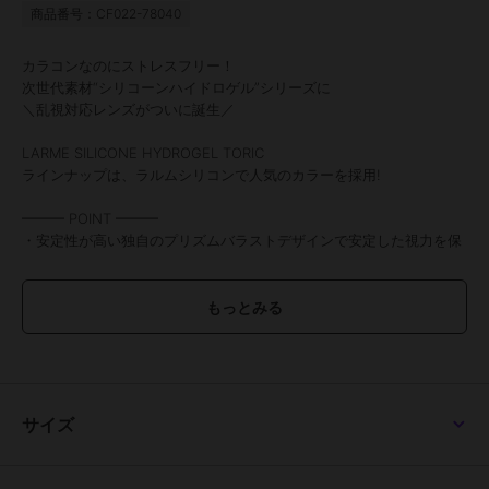
商品番号：CF022-78040
カラコンなのにストレスフリー！
次世代素材“シリコーンハイドロゲル”シリーズに
＼乱視対応レンズがついに誕生／
LARME SILICONE HYDROGEL TORIC
ラインナップは、ラルムシリコンで人気のカラーを採用!
━━━ POINT ━━━
・安定性が高い独自のプリズムバラストデザインで安定した視力を保
つ
・高い酸素透過率で快適さが続く
・ダブルの保湿成分を保存液に配合
・水分をしっかりキープする特殊構造で乾きやすい目にもやさしい
━━━━━━━━━━━━━
★カラー解説
■ICE GRAY BROWN アイスグレーブラウン
サイズ
グレイッシュブラウンと絶妙なフチ感が、やさしく透明感を引き出
す。
光を受ける度にほんのり艶めく「ナチュラル盛れ」を実現!