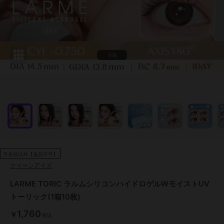
1/18
不良品以外【返品不可】
クイーンアイズ
LARME TORIC ラルムシリコンハイドロゲルWモイストUV
トーリック(1箱10枚)
1,760
￥
税込