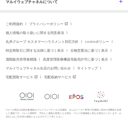
マルイウェブチャネルについて
ご利用規約
プライバシーポリシー
個人情報の取り扱いに関する同意条項
丸井グループ カスタマーハラスメント対応方針
cookieポリシー
特定商取引に関する法律に基づく表示
古物営業法に基づく表示
酒類販売管理者標識
高度管理医療機器等販売許可に基づく表示
マルイウェブチャネル出店のお問い合わせ
サイトマップ
宅配買取サービス
宅配収納サービス
※セール商品の比較対象価格はマルイウェブチャネル旧価格、またはメーカー希望小売価格に現在の消費税を加算
した価格です。※セール期間中、予告なく価格が変更となる場合・マルイ店舗価格と異なる場合がございます。お
支払いはご注文時の価格となりますのでご了承ください。