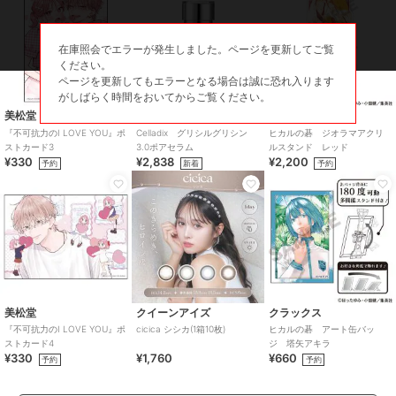
在庫照会でエラーが発生しました。ページを更新してご覧
ください。
ページを更新してもエラーとなる場合は誠に恐れ入ります
がしばらく時間をおいてからご覧ください。
美松堂
セラディックス
クラックス
『不可抗力のI LOVE YOU』ポ
Celladix グリシルグリシン
ヒカルの碁 ジオラマアクリ
ストカード3
3.0ポアセラム
ルスタンド レッド
¥330
¥2,838
¥2,200
予約
新着
予約
美松堂
クイーンアイズ
クラックス
『不可抗力のI LOVE YOU』ポ
cicica シシカ(1箱10枚)
ヒカルの碁 アート缶バッ
ストカード4
ジ 塔矢アキラ
¥330
¥1,760
¥660
予約
予約