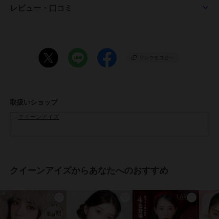
レビュー・口コミ
■ADDICTEA BEIGE アディクティーベージュ
つやんと光沢感のあるミルクティーベージュ
盛れる対称ハイライトで自然な立体感と透明感を演出!
角度によってきらめくニュアンスが生まれ、瞳に奥行きとツヤ感をプ
ラス+
●1箱10枚入り
●使用期間：1日装用
●カラー：アイスグレーブラウン、アディクティーベージュ
●DIA： 14.5mm
取扱いショップ
●着色直径：13.8mm
●BC：8.7mm
●AXIS(乱視軸)：180°
●CYL(乱視度数)：-0.75D / -1.25D
●含水率：47%
●医療機器承認番号：30200BZX00117A03
●販売元：株式会社エース
クイーンアイズからあなたへのおすすめ
●製造販売元：フロムアイズ株式会社
●生産国：マレーシア
●広告文責：株式会社エース TEL:0120-267-531 高度管理医療機器販
売許可 許可番号 6港み生機器第183号
●区分：高度管理医療機器