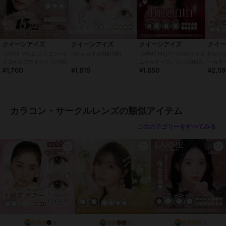
※眼科医院などで検査を受けてからお求めください。コンタクトレン
ズは高度管理医療機器です。安全にご使用いただくため、以下の注意
事項を必ずお守りください。
・ご使用前に必ず眼科で検査・処方を受けてください。
クイーンアイズ
クイーンアイズ
クイーンアイズ
クイ
・ご使用の前に必ず添付文章をお読みください
LARME ラルム シリコンハイ
Kaica カイカ(1箱10枚)
LARME MELTY 1month ラル
EverCo
・コンタクトレンズの正しい「つけ方」と「はずし方」を必ず眼科で
ドロゲル Wモイスト UV(1箱
ムメルティワンマンス(1箱2
ーカラ
¥1,760
¥1,815
¥1,650
¥2,5
10枚)
枚)
(1箱20
習ってください。
・添付文書をよく読み、装用期間と使用方法を正しく守ってお使いく
ださい。
・使用期限を過ぎたレンズは絶対に使用しないでください。
カラコン・サークルレンズの類似アイテム
・自覚症状がなくても、定期的に眼科で検査を受けてください。
・異常（充血・痛み・かすみなど）を感じた場合は、直ちに使用を中
このカテゴリーをすべてみる
止し、眼科を受診してください。
・他人のレンズを使用したり、自分のレンズを他人に譲渡しないでく
ださい。
・レンズ装用中の水泳・入浴は避けてください。
・レンズ装用中に目薬を使用する場合は、眼科医に相談してくださ
い。
この商品は、不良品のみ返品を承ります