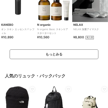
KANEBO
N organic
NELAX
オン スキン エッセンス F レフ
N organic Basic スキンケア
NELAX 加重アイマスク
ィル
スターターセット
¥10,890
¥10,560
¥8,800
再入荷
もっとみる
人気のリュック・バックパック