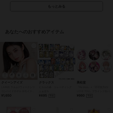
もっとみる
あなたへのおすすめアイテム
クイーンアイズ
クラックス
美松堂
LARME ラルム2ウィークシリ
ヒカルの碁 トレーディング
『Re:blue』×『不可抗力のI
コンハイドロゲル Wモイスト
ふぁぼカ
LOVE YOU』ブラインド缶バ
¥1,650
¥495
¥660
UV クリア CLEAR (1箱6枚)
ッジ（全6種）
予約
予約