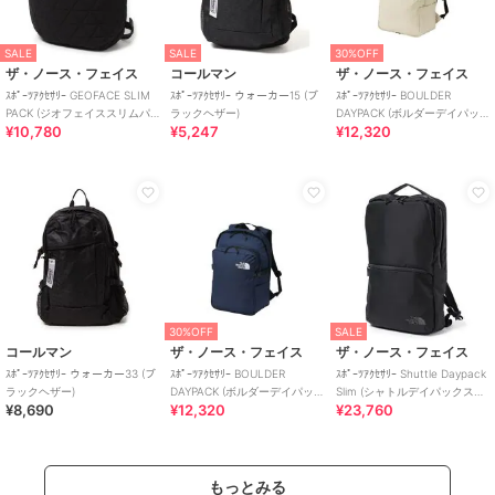
SALE
SALE
30%OFF
ザ・ノース・フェイス
コールマン
ザ・ノース・フェイス
ｽﾎﾟｰﾂｱｸｾｻﾘｰ GEOFACE SLIM
ｽﾎﾟｰﾂｱｸｾｻﾘｰ ウォーカー15 (ブ
ｽﾎﾟｰﾂｱｸｾｻﾘｰ BOULDER
PACK (ジオフェイススリムパ
ラックヘザー)
DAYPACK (ボルダーデイパッ
¥10,780
¥5,247
¥12,320
ック)
ク)
30%OFF
SALE
コールマン
ザ・ノース・フェイス
ザ・ノース・フェイス
ｽﾎﾟｰﾂｱｸｾｻﾘｰ ウォーカー33 (ブ
ｽﾎﾟｰﾂｱｸｾｻﾘｰ BOULDER
ｽﾎﾟｰﾂｱｸｾｻﾘｰ Shuttle Daypack
ラックヘザー)
DAYPACK (ボルダーデイパッ
Slim (シャトルデイパックスリ
¥8,690
¥12,320
¥23,760
ク)
ム)
もっとみる