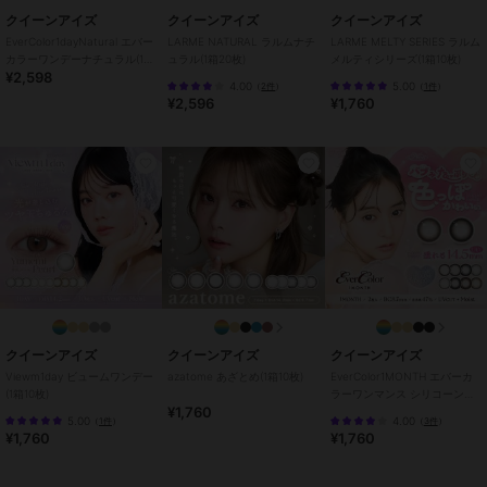
ブランド
クイーンアイズ
クイーンアイズ
クイーンアイズ
クイーンアイズ
EverColor1dayNatural エバー
LARME NATURAL ラルムナチ
LARME MELTY SERIES ラルム
ショップ
クイーンアイズ
カラーワンデーナチュラル(1箱
ュラル(1箱20枚)
メルティシリーズ(1箱10枚)
¥2,598
20枚)
商品カテゴリ
コンタクトレンズ
／
カラコン・
4.00
5.00
（
2件
）
（
1件
）
¥2,596
¥1,760
サークルレンズ
カラー
アイスグレーブラウン-0.75D、ア
ディクティーBE-0.75D、アディク
ティーBE-1.25D、アイスグレーブ
ラウン-1.25D
サイズ
32サイズ展開
特徴
コンタクトレンズ
ワンデー
/
度あり
/
度なし
/
13.
8mm
/
14.5mm
/
BC8.7mm
/
フチ
あり
/
乱視用
/
UVカット
クイーンアイズ
クイーンアイズ
クイーンアイズ
カラコン・サークルレンズ
Viewm1day ビュームワンデー
azatome あざとめ(1箱10枚)
EverColor1MONTH エバーカ
(1箱10枚)
ラーワンマンス シリコーンハ
ワンデー
/
度あり
/
度なし
/
13.
¥1,760
イドロゲル(1箱2枚)
5.00
4.00
（
1件
）
（
3件
）
8mm
/
14.5mm
/
BC8.7mm
/
フチ
¥1,760
¥1,760
あり
/
乱視用
/
UVカット