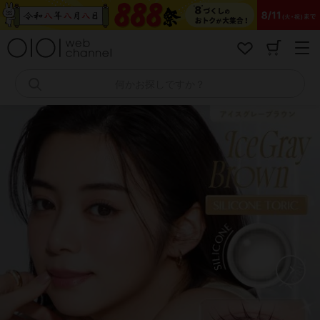
コ
ン
テ
ン
ツ
へ
何かお探しですか？
ス
キ
ッ
プ