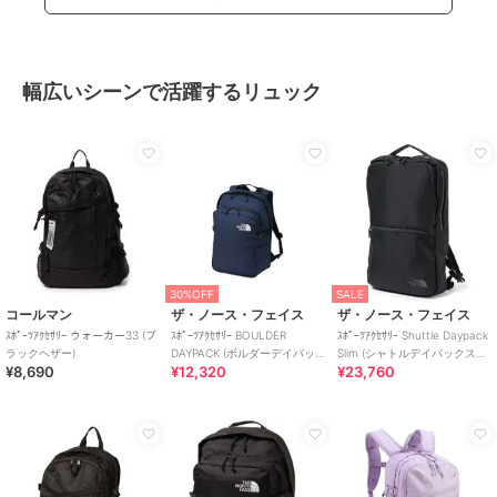
幅広いシーンで活躍するリュック
30%OFF
SALE
コールマン
ザ・ノース・フェイス
ザ・ノース・フェイス
ｽﾎﾟｰﾂｱｸｾｻﾘｰ ウォーカー33 (ブ
ｽﾎﾟｰﾂｱｸｾｻﾘｰ BOULDER
ｽﾎﾟｰﾂｱｸｾｻﾘｰ Shuttle Daypack
ラックヘザー)
DAYPACK (ボルダーデイパッ
Slim (シャトルデイパックスリ
¥8,690
¥12,320
¥23,760
ク)
ム)