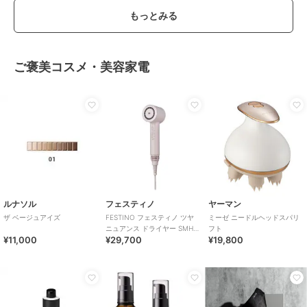
もっとみる
ご褒美コスメ・美容家電
ルナソル
フェスティノ
ヤーマン
ザ ベージュアイズ
FESTINO フェスティノ ツヤ
ミーゼ ニードルヘッドスパリ
ニュアンス ドライヤー SMHB-
フト
¥11,000
¥29,700
¥19,800
047