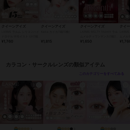
止し、眼科を受診してください。
・他人のレンズを使用したり、自分のレンズを他人に譲渡しないでく
ださい。
・レンズ装用中の水泳・入浴は避けてください。
・レンズ装用中に目薬を使用する場合は、眼科医に相談してくださ
クイーンアイズ
クイーンアイズ
クイーンアイズ
クイ
い。
LARME ラルム シリコンハイ
Kaica カイカ(1箱10枚)
LARME MELTY 1month ラル
LARME
ドロゲル Wモイスト UV(1箱
ムメルティワンマンス(1箱2
ムメルテ
¥1,760
¥1,815
¥1,650
¥1,76
10枚)
枚)
この商品は、不良品のみ返品を承ります
ブランド
クイーンアイズ
カラコン・サークルレンズの類似アイテム
ショップ
クイーンアイズ
このカテゴリーをすべてみる
商品カテゴリ
コンタクトレンズ
／
カラコン・
サークルレンズ
カラー
シアードロップ、ヌガーブラウ
ン、キャラメリゼ、クリアペー
ル、モカロール、ココベア
サイズ
32サイズ展開
特徴
コンタクトレンズ
ワンデー
/
度あり
/
度なし
/
13.