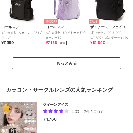
10%OFF
SALE
コールマン
コールマン
ザ・ノース・フェイス
ｽﾎﾟｰﾂｱｸｾｻﾘｰ ウォーカー25 (ブ
ｽﾎﾟｰﾂｱｸｾｻﾘｰ 50 リミテッド ウ
ｽﾎﾟｰﾂｱｸｾｻﾘｰ BOULDER
ラック)
ォーカー25
DAYPACK (ボルダーデイパッ
¥7,590
¥7,128
¥15,840
ク)
新着
もっとみる
カラコン・サークルレンズの人気ランキング
クイーンアイズ
4.00
（
2件の口コミ
）
1,760
￥