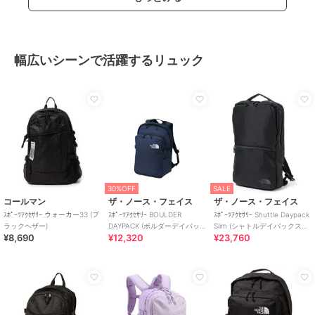
幅広いシーンで活躍するリュック
30%OFF
SALE
コールマン
ザ・ノース・フェイス
ザ・ノース・フェイス
ｽﾎﾟｰﾂｱｸｾｻﾘｰ ウォーカー33 (ブ
ｽﾎﾟｰﾂｱｸｾｻﾘｰ BOULDER
ｽﾎﾟｰﾂｱｸｾｻﾘｰ Shuttle Daypack
ラックヘザー)
DAYPACK (ボルダーデイパッ
Slim (シャトルデイパックスリ
¥8,690
¥12,320
¥23,760
ク)
ム)