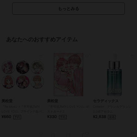
もっとみる
あなたへのおすすめアイテム
美松堂
美松堂
セラディックス
『Re:blue』×『不可抗力のI
『不可抗力のI LOVE YOU』ポ
Celladix グリシルグリシン
LOVE YOU』ブラインド缶バ
ストカード3
3.0ポアセラム
¥660
¥330
¥2,838
ッジ（全6種）
予約
予約
新着