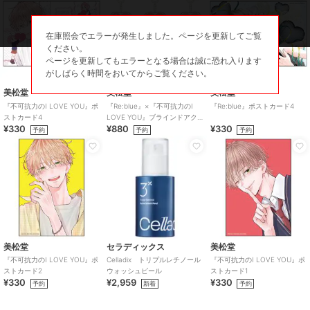
在庫照会でエラーが発生しました。ページを更新してご覧
ください。
ページを更新してもエラーとなる場合は誠に恐れ入ります
がしばらく時間をおいてからご覧ください。
美松堂
美松堂
美松堂
『不可抗力のI LOVE YOU』ポ
『Re:blue』×『不可抗力のI
『Re:blue』ポストカード4
ストカード4
LOVE YOU』ブラインドアク
¥330
¥880
¥330
リルキーホルダー（全6種）
予約
予約
予約
美松堂
セラディックス
美松堂
『不可抗力のI LOVE YOU』ポ
Celladix トリプルレチノール
『不可抗力のI LOVE YOU』ポ
ストカード2
ウォッシュピール
ストカード1
¥330
¥2,959
¥330
予約
新着
予約