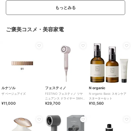
もっとみる
ご褒美コスメ・美容家電
ルナソル
フェスティノ
N organic
ザ ベージュアイズ
FESTINO フェスティノ ツヤ
N organic Basic スキンケア
ニュアンス ドライヤー SMHB-
スターターセット
¥11,000
¥29,700
¥10,560
047