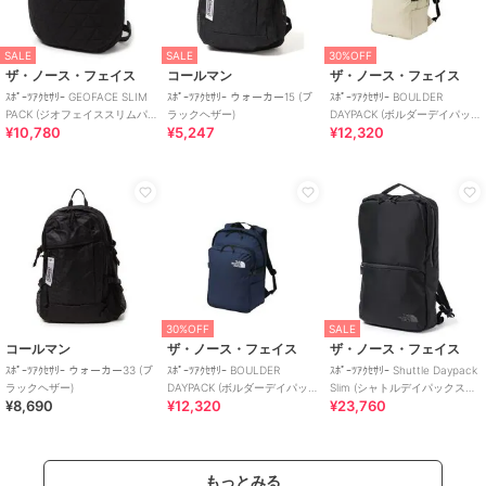
SALE
SALE
30%OFF
ザ・ノース・フェイス
コールマン
ザ・ノース・フェイス
ｽﾎﾟｰﾂｱｸｾｻﾘｰ GEOFACE SLIM
ｽﾎﾟｰﾂｱｸｾｻﾘｰ ウォーカー15 (ブ
ｽﾎﾟｰﾂｱｸｾｻﾘｰ BOULDER
PACK (ジオフェイススリムパ
ラックヘザー)
DAYPACK (ボルダーデイパッ
¥10,780
¥5,247
¥12,320
ック)
ク)
30%OFF
SALE
コールマン
ザ・ノース・フェイス
ザ・ノース・フェイス
ｽﾎﾟｰﾂｱｸｾｻﾘｰ ウォーカー33 (ブ
ｽﾎﾟｰﾂｱｸｾｻﾘｰ BOULDER
ｽﾎﾟｰﾂｱｸｾｻﾘｰ Shuttle Daypack
ラックヘザー)
DAYPACK (ボルダーデイパッ
Slim (シャトルデイパックスリ
¥8,690
¥12,320
¥23,760
ク)
ム)
もっとみる