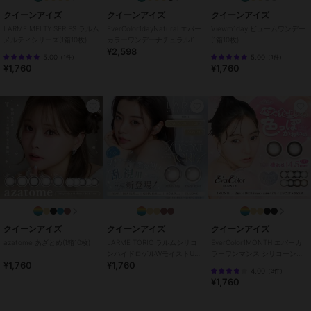
4mm
/
13.8mm
/
14.2mm
/
14.5m
クイーンアイズ
クイーンアイズ
クイーンアイズ
m
/
BC8.6mm
/
BC8.7mm
/
フチ
LARME MELTY SERIES ラルム
EverColor1dayNatural エバー
Viewm1day ビュームワンデー
あり
/
UVカット
メルティシリーズ(1箱10枚)
カラーワンデーナチュラル(1箱
(1箱10枚)
¥2,598
20枚)
5.00
5.00
（
1件
）
（
1件
）
カラコン・サークルレンズ
¥1,760
¥1,760
ワンデー
/
度あり
/
度なし
/
13.
4mm
/
13.8mm
/
14.2mm
/
14.5m
m
/
BC8.6mm
/
BC8.7mm
/
フチ
あり
/
UVカット
クイーンアイズ
クイーンアイズ
クイーンアイズ
azatome あざとめ(1箱10枚)
LARME TORIC ラルムシリコ
EverColor1MONTH エバーカ
ンハイドロゲルWモイストUV
ラーワンマンス シリコーンハ
¥1,760
¥1,760
トーリック(1箱10枚)
イドロゲル(1箱2枚)
4.00
（
3件
）
¥1,760