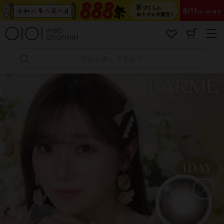
コ
ン
テ
ン
ツ
へ
何かお探しですか？
ス
キ
ッ
プ