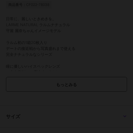
商品番号：CF022-78038
日常に、麗しいときめきを。
LARME NATURAL ラルムナチュラル
守屋 麗奈ちゃんイメージモデル
ラルム初の1箱20枚入り
デートの接近戦から写真盛れまで使える
完全ナチュラルなシリーズ
瞳に優しいハイスペックレンズ
・含水率58％の高含水１DAY
・うるおい成分(MPCポリマー)配合
・紫外線から瞳を守るＵＶカット機能搭載
●1箱20枚入り
●使用期間：1日使い捨て
●DIA：14.2mm（キャラメリゼ、クリアペール、モカロール） /
14.5mm（シアードロップ、ヌガーブラウン、ココベア）
●着色直径：13.4mm（キャラメリゼ、クリアペール、モカロール） /
サイズ
13.8mm（シアードロップ、ヌガーブラウン、ココベア）
●BC：8.6mm（シアードロップ、ヌガーブラウン、ココベア） /
8.7mm（キャラメリゼ、クリアペール、モカロール）