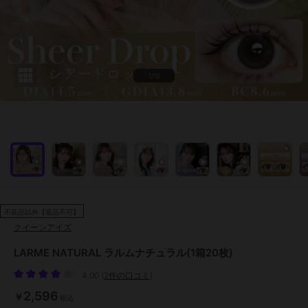
1/15
不良品以外【返品不可】
クイーンアイズ
LARME NATURAL ラルムナチュラル(1箱20枚)
4.00
(
2件の口コミ
)
2,596
￥
税込