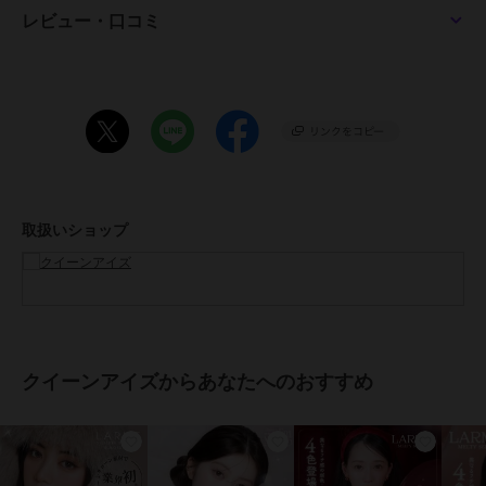
●含水率：58%
レビュー・口コミ
●度数：±0.00(度なし)～-10.00
●医療機器承認番号：22800BZI00037A22
●販売元：株式会社エース
●製造販売元：Pegavision Japan 株式会社
●生産国：台湾
●広告文責：株式会社エース TEL:0120-267-531 高度管理医療機器販
売許可 許可番号 6港み生機器第183号
●区分：高度管理医療機器
※眼科医院などで検査を受けてからお求めください。コンタクトレン
取扱いショップ
ズは高度管理医療機器です。安全にご使用いただくため、以下の注意
事項を必ずお守りください。
・ご使用前に必ず眼科で検査・処方を受けてください。
・ご使用の前に必ず添付文章をお読みください
・コンタクトレンズの正しい「つけ方」と「はずし方」を必ず眼科で
習ってください。
クイーンアイズからあなたへのおすすめ
・添付文書をよく読み、装用期間と使用方法を正しく守ってお使いく
ださい。
・使用期限を過ぎたレンズは絶対に使用しないでください。
・自覚症状がなくても、定期的に眼科で検査を受けてください。
・異常（充血・痛み・かすみなど）を感じた場合は、直ちに使用を中