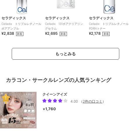
セラディックス
セラディックス
セラディックス
Celladix トリプルレチノール
Celladix 131ポアクリアリン
Celladix トリプルレチノール
ポアアンプル
グセラム
PDRNトナー
¥2,838
¥2,695
¥2,178
新着
新着
新着
もっとみる
カラコン・サークルレンズの人気ランキング
クイーンアイズ
4.00
（
2件の口コミ
）
1,760
￥