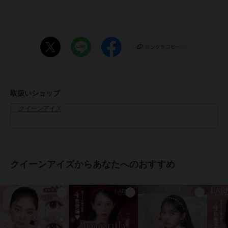
13.4mm（優花ブラウン、優月ブラック）
●BC：8.7mm
●含水率：58.0%
●度数：±0.00～-10.00
●医療機器承認番号：22800BZI00037A42
●着色方法：キャストモールド製法
●製造元：Pegavision corporation
●販売元：株式会社アイセイ
●生産国：台湾
取扱いショップ
●広告文責：株式会社エース TEL:0120-267-531 高度管理医療機器販
売許可 許可番号 6港み生機器第183号
●区分：高度管理医療機器
※眼科医院などで検査を受けてからお求めください。コンタクトレン
ズは高度管理医療機器です。安全にご使用いただくため、以下の注意
事項を必ずお守りください。
クイーンアイズからあなたへのおすすめ
・ご使用前に必ず眼科で検査・処方を受けてください。
・ご使用の前に必ず添付文章をお読みください
・コンタクトレンズの正しい「つけ方」と「はずし方」を必ず眼科で
習ってください。
・添付文書をよく読み、装用期間と使用方法を正しく守ってお使いく
ださい。
・使用期限を過ぎたレンズは絶対に使用しないでください。