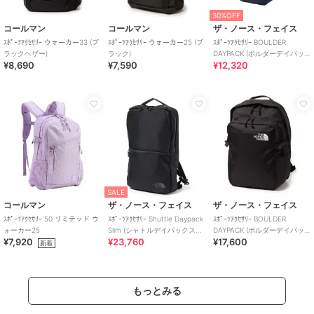
30%OFF
コールマン
コールマン
ザ・ノース・フェイス
ｽﾎﾟｰﾂｱｸｾｻﾘｰ ウォーカー33 (ブ
ｽﾎﾟｰﾂｱｸｾｻﾘｰ ウォーカー25 (ブ
ｽﾎﾟｰﾂｱｸｾｻﾘｰ BOULDER
ラックヘザー)
ラック)
DAYPACK (ボルダーデイパッ
¥8,690
¥7,590
¥12,320
ク)
SALE
コールマン
ザ・ノース・フェイス
ザ・ノース・フェイス
ｽﾎﾟｰﾂｱｸｾｻﾘｰ 50 リミテッド ウ
ｽﾎﾟｰﾂｱｸｾｻﾘｰ Shuttle Daypack
ｽﾎﾟｰﾂｱｸｾｻﾘｰ BOULDER
ォーカー25
Slim (シャトルデイパックスリ
DAYPACK (ボルダーデイパッ
¥7,920
¥23,760
¥17,600
ム)
ク)
新着
もっとみる