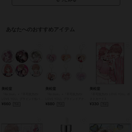
あなたへのおすすめアイテム
美松堂
美松堂
美松堂
『Re:blue』×『不可抗力のI
『Re:blue』×『不可抗力のI
『不可抗力のI LOVE YOU』ポ
LOVE YOU』ブラインド缶バ
LOVE YOU』ブラインドアク
ストカード3
¥660
¥880
¥330
ッジ（全6種）
リルキーホルダー（全6種）
予約
予約
予約