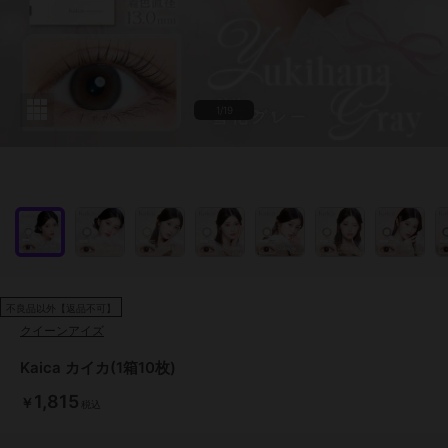
1/19
不良品以外【返品不可】
クイーンアイズ
Kaica カイカ(1箱10枚)
1,815
￥
税込