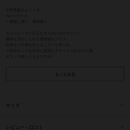
中野恵那さんイメモ
Kaica カイカ
～裸眼に纏う、透明感～
大人のニーズに応えた大人のためのカラコン
裸眼を活かしながら透明感をプラス。
自然なツヤ感を叶えるシアーな色づき。
小粒目さんでも自然に馴染むナチュラルなサイズ感。
オフィス使いにもおすすめ！
●1箱10枚入り
●使用期間：1日
●カラー：花恋ベージュ（かれんベージュ）｜雪花グレー（ゆきはな
グレー）｜月絃ベージュ（つきいとベージュ）｜透花ヴェール（とう
かヴェール）｜淡花ヌード（あわはなヌード）｜咲初ショコラ（さき
そめショコラ）｜優花ブラウン（ゆうかブラウン）｜優月ブラック
（ゆうづきブラック）
サイズ
●DIA：14.2mm
●着色直径：
13.0mm（花恋ベージュ、雪花グレー、月絃ベージュ）
13.2mm（透花ヴェール、淡花ヌード、咲初ショコラ）
レビュー・口コミ