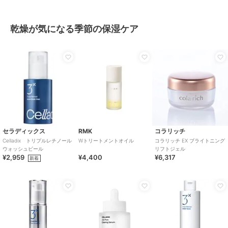
乾燥が気になる季節の保湿ケア
セラディックス
RMK
コラリッチ
Celladix トリプルレチノール
Wトリートメントオイル
コラリッチ EX ブライトニング
ウォッシュピール
リフトジェル
¥2,959
¥4,400
¥6,317
新着