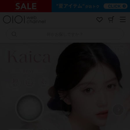
コ
ン
テ
ン
ツ
へ
何かお探しですか？
ス
キ
ッ
プ