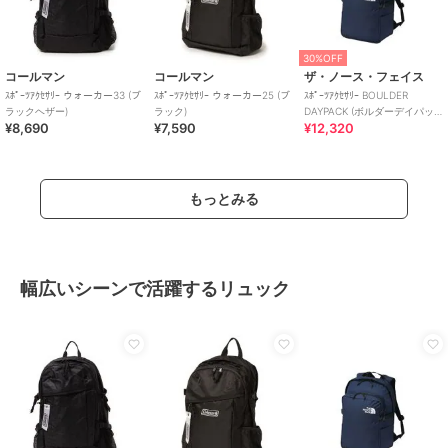
30%OFF
コールマン
コールマン
ザ・ノース・フェイス
ｽﾎﾟｰﾂｱｸｾｻﾘｰ ウォーカー33 (ブ
ｽﾎﾟｰﾂｱｸｾｻﾘｰ ウォーカー25 (ブ
ｽﾎﾟｰﾂｱｸｾｻﾘｰ BOULDER
ラックヘザー)
ラック)
DAYPACK (ボルダーデイパッ
¥8,690
¥7,590
¥12,320
ク)
もっとみる
幅広いシーンで活躍するリュック