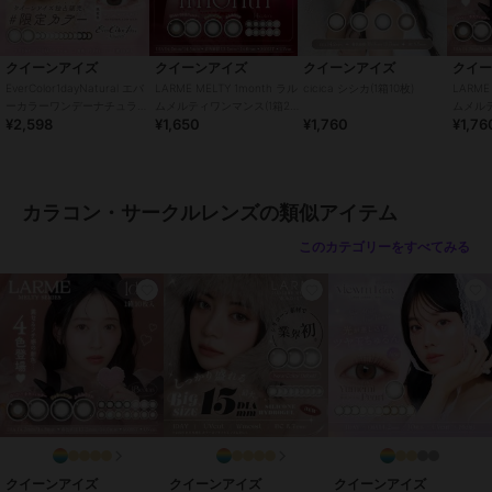
・自覚症状がなくても、定期的に眼科で検査を受けてください。
・異常（充血・痛み・かすみなど）を感じた場合は、直ちに使用を中
止し、眼科を受診してください。
クイーンアイズ
クイーンアイズ
クイーンアイズ
クイ
・他人のレンズを使用したり、自分のレンズを他人に譲渡しないでく
EverColor1dayNatural エバ
LARME MELTY 1month ラル
cicica シシカ(1箱10枚)
LARME
ださい。
ーカラーワンデーナチュラル
ムメルティワンマンス(1箱2
ムメルテ
¥2,598
¥1,650
¥1,760
¥1,76
(1箱20枚)
枚)
・レンズ装用中の水泳・入浴は避けてください。
・レンズ装用中に目薬を使用する場合は、眼科医に相談してくださ
い。
カラコン・サークルレンズの類似アイテム
この商品は、不良品のみ返品を承ります
このカテゴリーをすべてみる
ブランド
クイーンアイズ
ショップ
クイーンアイズ
商品カテゴリ
コンタクトレンズ
／
カラコン・
サークルレンズ
カラー
雪花グレー(kaica07)、花恋ベージ
ュ(kaica08)、透花ヴェール(kaica0
5)、淡花ヌード(kaica03)、咲初シ
ョコラ(kaica04)、月絃ベージュ(kai
クイーンアイズ
クイーンアイズ
クイーンアイズ