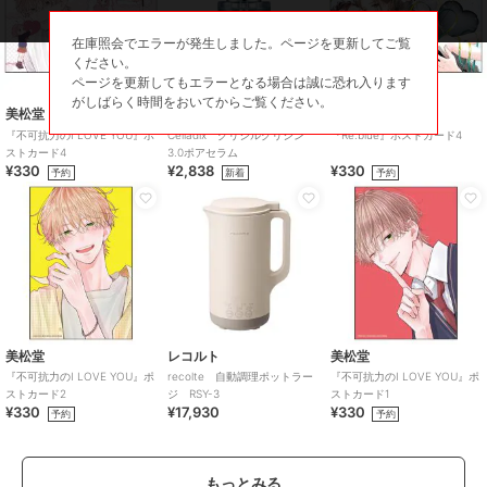
在庫照会でエラーが発生しました。ページを更新してご覧
ください。
ページを更新してもエラーとなる場合は誠に恐れ入ります
がしばらく時間をおいてからご覧ください。
美松堂
セラディックス
美松堂
『不可抗力のI LOVE YOU』ポ
Celladix グリシルグリシン
『Re:blue』ポストカード4
ストカード4
3.0ポアセラム
¥330
¥2,838
¥330
予約
新着
予約
美松堂
レコルト
美松堂
『不可抗力のI LOVE YOU』ポ
recolte 自動調理ポットラー
『不可抗力のI LOVE YOU』ポ
ストカード2
ジ RSY-3
ストカード1
¥330
¥17,930
¥330
予約
予約
もっとみる