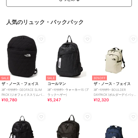
人気のリュック・バックパック
SALE
SALE
30%OFF
ザ・ノース・フェイス
コールマン
ザ・ノース・フェイス
ｽﾎﾟｰﾂｱｸｾｻﾘｰ GEOFACE SLIM
ｽﾎﾟｰﾂｱｸｾｻﾘｰ ウォーカー15 (ブ
ｽﾎﾟｰﾂｱｸｾｻﾘｰ BOULDER
PACK (ジオフェイススリムパ
ラックヘザー)
DAYPACK (ボルダーデイパッ
¥10,780
¥5,247
¥12,320
ック)
ク)