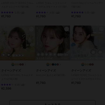
ca06)、優花ブラウン(kaica01)、優
LARME MELTY SERIES ラルム
LARME ラルム シリコンハイ
Viewm1day ビュームワンデー
月ブラック(kaica02)
メルティシリーズ(1箱10枚)
ドロゲル Wモイスト UV(1箱10
(1箱10枚)
枚)
サイズ
30サイズ展開
5.00
4.00
5.00
（
1件
）
（
2件
）
（
1件
）
¥1,760
¥1,760
¥1,760
特徴
コンタクトレンズ
ワンデー
/
度あり
/
度なし
/
13.
0mm
/
13.2mm
/
13.4mm
/
14.2m
m
/
BC8.7mm
/
フチあり
/
UVカ
ット
カラコン・サークルレンズ
ワンデー
/
度あり
/
度なし
/
13.
0mm
/
13.2mm
/
13.4mm
/
14.2m
m
/
BC8.7mm
/
フチあり
/
UVカ
ット
クイーンアイズ
クイーンアイズ
クイーンアイズ
LARME NATURAL ラルムナチ
azatome あざとめ(1箱10枚)
LARME TORIC ラルムシリコ
ュラル(1箱20枚)
ンハイドロゲルWモイストUV
¥1,760
¥1,760
トーリック(1箱10枚)
4.00
（
2件
）
¥2,596
もっとみる