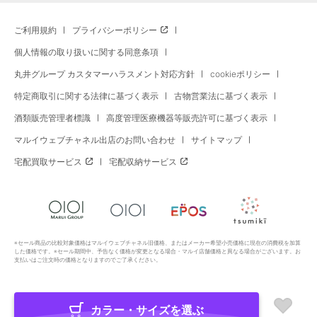
ご利用規約
プライバシーポリシー
個人情報の取り扱いに関する同意条項
丸井グループ カスタマーハラスメント対応方針
cookieポリシー
特定商取引に関する法律に基づく表示
古物営業法に基づく表示
酒類販売管理者標識
高度管理医療機器等販売許可に基づく表示
マルイウェブチャネル出店のお問い合わせ
サイトマップ
宅配買取サービス
宅配収納サービス
※セール商品の比較対象価格はマルイウェブチャネル旧価格、またはメーカー希望小売価格に現在の消費税を加算
した価格です。※セール期間中、予告なく価格が変更となる場合・マルイ店舗価格と異なる場合がございます。お
支払いはご注文時の価格となりますのでご了承ください。
カラー・サイズを選ぶ
Copyright All Rights Reserved. MARUI Co., Ltd