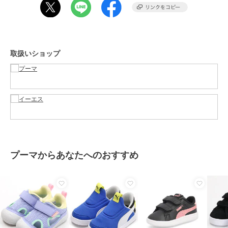
・0歳から4歳のお子様におすすめのサイズ
期間限定セール開催中
取扱いショップ
ブランド
プーマ
ショップ
プーマ
／
イーエス
商品カテゴリ
ベビーシューズ
／
ファーストシ
ューズ
性別タイプ
ボーイズ
ベビーシューズ
／
ファーストシ
ューズ
カラー
07PUMA White
プーマからあなたへのおすすめ
サイズ
13.0,14.0,15.0,16.0
素材
アッパー：人工皮革 アウトソー
ル：合成樹脂底（ＥＶＡ樹脂）
商品のお取り扱い方法
お手入れ
－