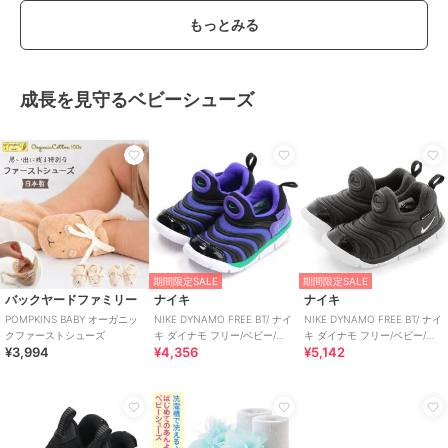
もっとみる
成長を見守るベビーシューズ
期間限定SALE
期間限定SALE
バックヤードファミリー
ナイキ
ナイキ
POMPKINS BABY オーガニッ
NIKE DYNAMO FREE BT/ ナイ
NIKE DYNAMO FREE BT/ ナイ
クファーストシューズ
キ ダイナモ フリー/ベビー/ス
キ ダイナモ フリー/ベビー/ス
¥3,994
¥4,356
¥5,142
リッポン
リッポン