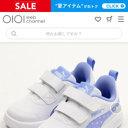
コ
ン
テ
ン
ツ
へ
何かお探しですか？
ス
キ
ッ
プ