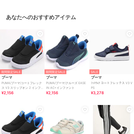
あなたへのおすすめアイテム
期間限定SALE
期間限定SALE
SALE
プーマ
プーマ
プーマ
PUMA/プーマ/コートフレック
PUMA/プーマ/クルーズ EASE
ﾌｯﾄｳｪｱ コートフレックス V3 V
ス V3 スリップオン 2 インフ
IN AC+インファント
PS
¥2,156
¥2,156
¥3,278
ァント/EASE-IN