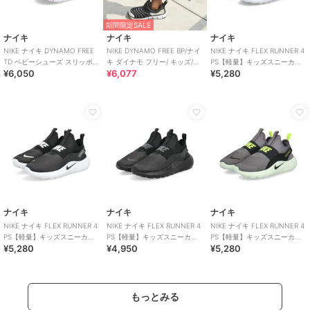
期間限定SALE
ナイキ
ナイキ
ナイキ
NIKE ナイキ DYNAMO FREE
NIKE DYNAMO FREE BP/ナイ
NIKE ナイキ FLEX RUNNER 4
TD ベビーシューズ スリッポン
キ ダイナモ フリー/ キッズ/ス
PS【軽量】キッズスニーカー
¥6,050
¥6,077
¥5,280
(ダイナモフリーTD)
リッポン
スリッポン 子供靴
ナイキ
ナイキ
ナイキ
NIKE ナイキ FLEX RUNNER 4
NIKE ナイキ FLEX RUNNER 4
NIKE ナイキ FLEX RUNNER 4
PS【軽量】キッズスニーカー
PS【軽量】キッズスニーカー
PS【軽量】キッズスニーカー
¥5,280
¥4,950
¥5,280
スリッポン 子供靴
スリッポン 子供靴
スリッポン 子供靴
もっとみる