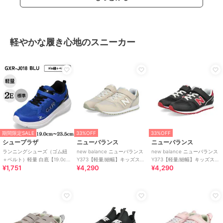
軽やかな履き心地のスニーカー
期間限定SALE
33%OFF
33%OFF
シュープラザ
ニューバランス
ニューバランス
ランニングシューズ（ゴム紐
new balance ニューバランス
new balance ニューバランス
＋ベルト）軽量 白底【19.0cm
Y373【軽量/細幅】キッズスニ
Y373【軽量/細幅】キッズスニ
¥1,751
¥4,290
¥4,290
～23.5cm】
ーカー 子供靴
ーカー 子供靴