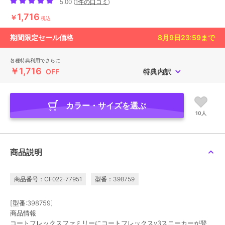
5.00
(
1件の口コミ
)
1,716
￥
税込
期間限定セール価格
8月9日23:59
まで
各種特典利用でさらに
￥1,716
OFF
特典内訳
カラー・サイズを選ぶ
10人
商品説明
商品番号：CF022-77951
型番：398759
[型番:398759]
商品情報
コートフレックスファミリーにコートフレックスv3スニーカーが登