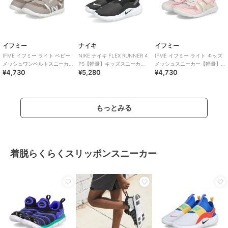
イフミー
ナイキ
イフミー
IFME イフミー ライト ベビー
NIKE ナイキ FLEX RUNNER 4
IFME イフミー ライト キッズ
メッシュワンベルトスニーカ
PS【軽量】キッズスニーカー
メッシュスニーカー【軽量】
¥4,730
¥5,280
¥4,730
ー【軽量】
スリッポン 子供靴
子供靴 ストラップシューズ 1
本ベルト
もっとみる
着脱らくらくスリッポンスニーカー