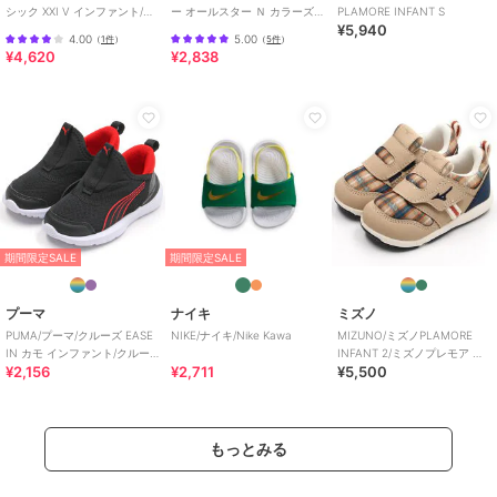
シック XXI V インファント/ベ
ー オールスター Ｎ カラーズ
PLAMORE INFANT S
¥5,940
ビー
Ｚ
4.00
5.00
（
1件
）
（
5件
）
¥4,620
¥2,838
期間限定SALE
期間限定SALE
プーマ
ナイキ
ミズノ
PUMA/プーマ/クルーズ EASE
NIKE/ナイキ/Nike Kawa
MIZUNO/ミズノPLAMORE
IN カモ インファント/クルー
INFANT 2/ミズノプレモア イ
¥2,156
¥2,711
¥5,500
ズ イーズイン カモ
ンファント2
もっとみる