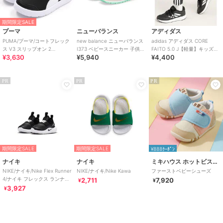
期間限定SALE
プーマ
ニューバランス
アディダス
PUMA/プーマ/コートフレック
new balance ニューバランス
adidas アディダス CORE
ス V3 スリップオン 2
I373 ベビースニーカー 子供靴
FAITO 5.0 J【軽量】キッズス
¥3,630
¥5,940
¥4,400
PS/EASE-IN
ワンベルト
ニーカー ヒモ靴
PR
PR
PR
期間限定SALE
期間限定SALE
¥888ｸｰﾎﾟﾝ
ナイキ
ナイキ
ミキハウス ホットビスケッツ
NIKE/ナイキ/Nike Flex Runner
NIKE/ナイキ/Nike Kawa
ファーストベビーシューズ
4/ナイキ フレックス ランナー
2,711
7,920
¥
¥
4
3,927
¥