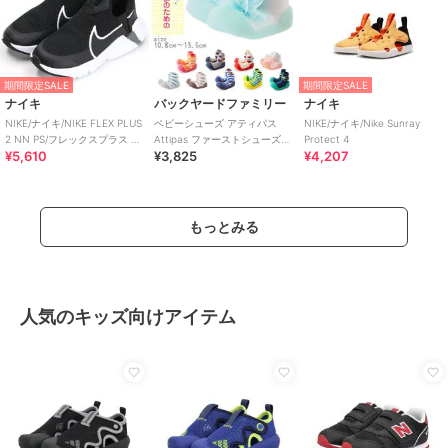
期間限定SALE
期間限定SALE
ナイキ
バックヤードファミリー
ナイキ
NIKE/ナイキ/NIKE FLEX PLUS
ベビーシューズ アティパス
NIKE/ナイキ/Nike Sunray
2 NN PS/フレックスプラス 2
Attipas ファーストシューズ
Protect 4
¥5,610
¥3,825
¥4,207
PS
トレーニングシューズ コサー
ジュ ボ
もっとみる
人気のキッズ向けアイテム