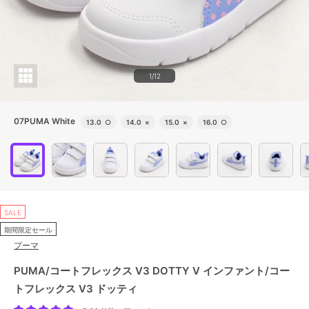
1/12
07PUMA White
13.0
○
14.0
×
15.0
×
16.0
○
SALE
期間限定セール
プーマ
PUMA/コートフレックス V3 DOTTY V インファント/コー
トフレックス V3 ドッティ