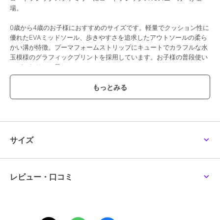
場。
0歳から4歳のお子様におすすめのサイズです。軽量でクッション性に
優れたEVAミッドソール、歩きやすさを追求したアウトソールの柔ら
かい溝が特徴。プーマフォームストリップにキュートでカラフルな水
玉模様のグラフィックプリントを採用しています。お子様の普段使い
にぴったりの一足。
特徴
・リサイクル素材使用：より良い未来への一歩として、シューズのア
ッパーには20％以上のリサイクル素材を使用しています。
詳細
・重量:約70g(14cm)
・レギュラーフィット
サイズ
・合成アッパー
・クイッククロージャー
・EVAミッドソール
・コンタクト部分の「グリッピー」EVAアウトソール
レビュー・口コミ
・履き口裏地メッシュ
・メッシュインソール
・お子様の足に合わせてフィット感を保証するKinderFitソックライナ
ープリント