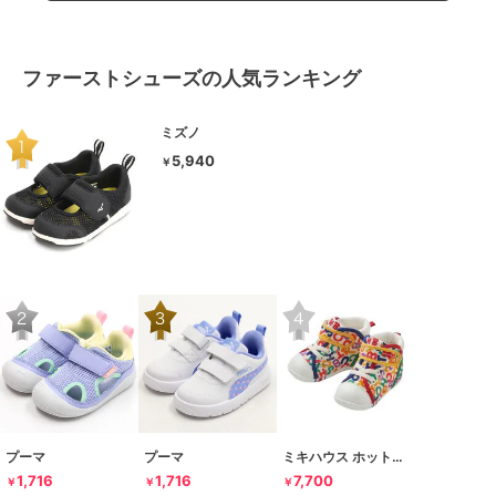
ファーストシューズの人気ランキング
ミズノ
5,940
￥
プーマ
プーマ
ミキハウス ホットビスケッツ
1,716
1,716
7,700
￥
￥
￥