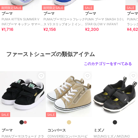
特徴
ベビーシューズ
期間限定SALE
期間限定SALE
SALE
SALE
ライフスタイル
プーマ
プーマ
プーマ
プー
PUMA KITTEN SUMMER V
PUMA/プーマ/コートフレック
PUMA プーマ SMASH 3.0 L
PUMA
ファーストシューズ
INF/プーマ キッテン サマー
ス V3 スリップオン 2 インフ
STAR GLOW V INFANT
ラシック
ライフスタイル
¥1,716
¥2,156
¥2,200
¥4,6
V インファント
ァント
ベビー
原産国
中国製
ファーストシューズの類似アイテム
このカテゴリーをすべてみる
SALE
SALE
プーマ
コンバース
ミズノ
PUMA/プーマ/スウェード クラ
CONVERSE/コンバース/ベビ
MIZUNO/ミズノ/MIZUNO