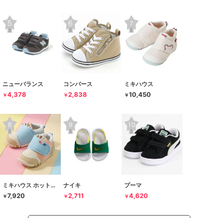
ニューバランス
コンバース
ミキハウス
4,378
2,838
10,450
￥
￥
￥
ミキハウス ホットビスケッツ
ナイキ
プーマ
7,920
2,711
4,620
￥
￥
￥