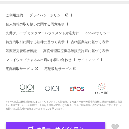
ご利用規約
プライバシーポリシー
個人情報の取り扱いに関する同意条項
丸井グループ カスタマーハラスメント対応方針
cookieポリシー
特定商取引に関する法律に基づく表示
古物営業法に基づく表示
酒類販売管理者標識
高度管理医療機器等販売許可に基づく表示
マルイウェブチャネル出店のお問い合わせ
サイトマップ
宅配買取サービス
宅配収納サービス
※セール商品の比較対象価格はマルイウェブチャネル旧価格、またはメーカー希望小売価格に現在の消費税を加算
した価格です。※セール期間中、予告なく価格が変更となる場合・マルイ店舗価格と異なる場合がございます。お
支払いはご注文時の価格となりますのでご了承ください。
Copyright All Rights Reserved. MARUI Co., Ltd