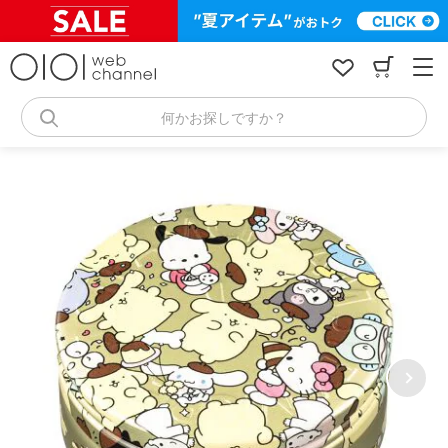
コ
ン
テ
ン
ツ
へ
何かお探しですか？
ス
キ
ッ
プ