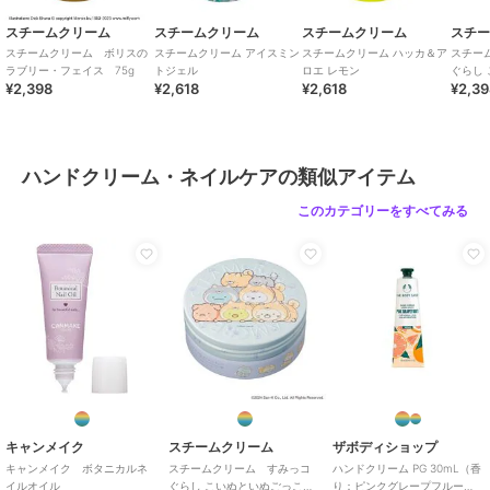
スチームクリーム
スチームクリーム
スチームクリーム
スチ
スチームクリーム ボリスの
スチームクリーム アイスミン
スチームクリーム ハッカ＆ア
スチー
ラブリー・フェイス 75g
トジェル
ロエ レモン
ぐらし
¥2,398
¥2,618
¥2,618
¥2,3
75g
ハンドクリーム・ネイルケアの類似アイテム
このカテゴリーをすべてみる
キャンメイク
スチームクリーム
ザボディショップ
キャンメイク ボタニカルネ
スチームクリーム すみっコ
ハンドクリーム PG 30mL（香
イルオイル
ぐらし こいぬといぬごっこ
り：ピンクグレープフルー