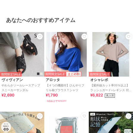
あなたへのおすすめアイテム
期間限定SALE
まとめ割
期間限定SALE
期間限定SALE
ヴィヴィアン
アロッタ
オシャレボ
やわらかソールレースアップ
【４つの機能付】ひんやりフ
【紫外線カット率99％以上】
スニーカーサンダル
リル袖ブラウスＴシャツ
ラッシュガード×レギンス 付
¥2,690
¥1,790
¥6,822
き タンキニ
再入荷
3点以上で10%OFF