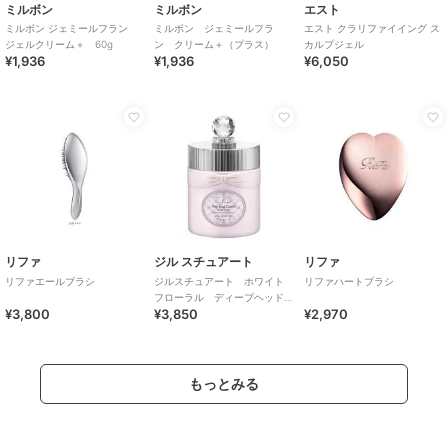
ミルボン
ミルボン
エスト
ミルボン ジェミールフラン
ミルボン ジェミールフラ
エスト クラリファイイング ス
ジェルクリーム＋ 60g
ン クリーム＋（プラス）
カルプジェル
¥1,936
¥1,936
¥6,050
リファ
ジル スチュアート
リファ
リファエールブラシ
ジルスチュアート ホワイト
リファハートブラシ
フローラル ディープヘッド
¥3,800
¥3,850
¥2,970
クレンズ
もっとみる