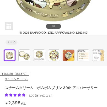
1/7
＊＊
○
不良品以外【返品不可】
スチームクリーム
スチームクリーム ポムポムプリン 30th アニバーサリー
5.00
(
1件の口コミ
)
2,398
￥
税込