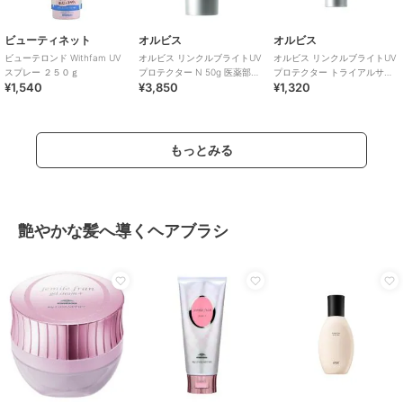
ビューティネット
オルビス
オルビス
ビューテロンド Withfam UV
オルビス リンクルブライトUV
オルビス リンクルブライトUV
スプレー ２５０ｇ
プロテクター N 50g 医薬部外
プロテクター トライアルサイ
¥1,540
¥3,850
¥1,320
品（顔用日焼け止め）
ズ 15g 医薬部外品 （顔用日焼
け止め）
もっとみる
艶やかな髪へ導くヘアブラシ