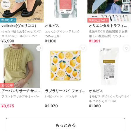
¥888ｸｰﾎﾟﾝ
期間限定SALE
velikoko(ヴェリココ）
オルビス
オリエンタルトラフィック
ゆったり幅もある2wayパンプ
エッセンスインヘアミルク
遮光率100％ 自動開閉 男女兼
ス(3.0cmヒール)[19.5~27cm]
つめかえ用
用【26春夏新作】ワンタッチ
¥6,990
¥1,100
¥1,991
ラクチンきれいシューズ
晴雨兼用 折りたたみ傘 /G-
0601
35%OFF
アーバンリサーチ サニーレーベル
ラブラリー バイ フェイラー
オルビス
フロントフリルプルオーバー
レモンドット ハンカチ
オルビス ザ クレンジング オイ
ル つめかえ用 110mL
¥3,575
¥2,970
¥1,980
もっとみる