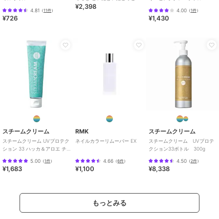
¥2,398
75g
ツ）
4.81
4.00
（
11件
）
（
1件
）
¥726
¥1,430
スチームクリーム
RMK
スチームクリーム
スチームクリーム UVプロテク
ネイルカラーリムーバー EX
スチームクリーム UVプロテ
ション 33 ハッカ＆アロエ チ
クション33ボトル 300g
ューブ
5.00
4.66
4.50
（
1件
）
（
6件
）
（
2件
）
¥1,683
¥1,100
¥8,338
もっとみる