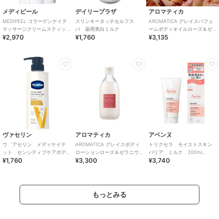
メディピール
デイリープラザ
アロマティカ
MEDIPEEL コラーゲンナイテ
スリンキータッチセルフス
AROMATICA グレイスパフュ
マッサージクリームスティッ
パ 薬用美白ミルク
ームボディオイルローズ＆ゼ
¥2,970
¥1,760
¥3,135
ク(韓国コスメ)
ラニウム(韓国コスメ)
ヴァセリン
アロマティカ
アベンヌ
ウ゛アセリン メディケイテ
AROMATICA グレイスボディ
トリクセラ モイストスキン
ット センシティブケアボデ
ローションローズ＆ゼラニウ
バリア ミルク 200mL
¥1,760
¥3,300
¥3,740
ィローション美肌ケア３５０
ム(韓国コスメ)
ｍｌ 医薬部外品
もっとみる