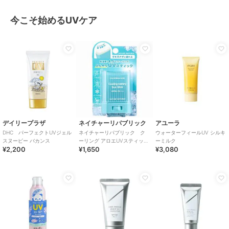
今こそ始めるUVケア
デイリープラザ
ネイチャーリパブリック
アユーラ
DHC パーフェクトUVジェル
ネイチャーリパブリック ク
ウォーターフィールUV シルキ
スヌーピー バカンス
ーリング アロエUVスティック
ーミルク
¥2,200
¥1,650
¥3,080
(数量限定)（韓国コスメ）