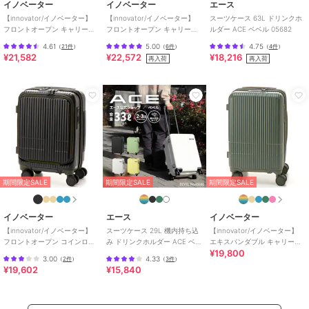
イノベーター
イノベーター
エース
【innovator/イノベーター】
【innovator/イノベーター】
スーツケース 63L ドリンクホ
フロントオープン キャリーケ
フロントオープン キャリーケ
ルダー ACE ベベル 05682
ース 38L
ース 55L
4.61
5.00
4.75
（
21件
）
（
6件
）
（
4件
）
¥21,582
¥22,572
¥18,216
再入荷
再入荷
期間限定SALE
期間限定SALE
期間限定SALE
イノベーター
エース
イノベーター
【innovator/イノベーター】
スーツケース 29L 機内持ち込
【innovator/イノベーター】
フロントオープン コインロッ
み ドリンクホルダー ACE ベベ
エキスパンダブル キャリーケ
¥19,800
カーサイズ 21L
ル 05681
ース 38L(43L)
3.00
4.33
（
2件
）
（
3件
）
¥19,602
¥15,840