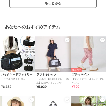
もっとみる
あなたへのおすすめアイテム
20%OFF
バックヤードファミリー
ラブトキシック
プティマイン
トラベルボストン 45L
【LTXC】【容量43-50L】【撥
【プティプラ】GIRLS 7分丈レ
水】拡張ボストンバッグ
ギンス
¥6,382
¥5,929
¥790