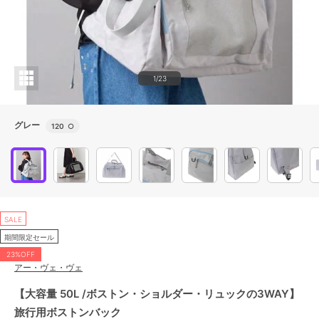
1/23
グレー
120
○
SALE
期間限定セール
23%OFF
アー・ヴェ・ヴェ
【大容量 50L /ボストン・ショルダー・リュックの3WAY】
旅行用ボストンバック