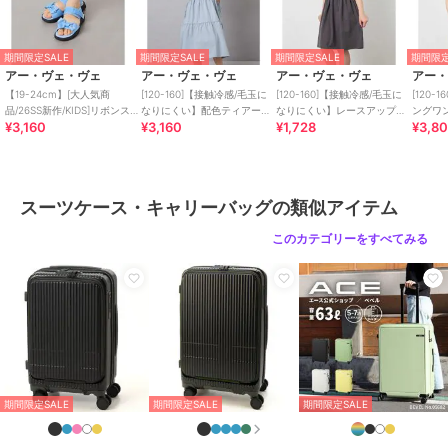
ショップ
アー・ヴェ・ヴェ
商品カテゴリ
バッグ
／
スーツケース・キャリ
期間限定SALE
期間限定SALE
期間限定SALE
期間限定
ーバッグ
アー・ヴェ・ヴェ
アー・ヴェ・ヴェ
アー・ヴェ・ヴェ
アー
【19-24cm】[大人気商
[120-160]【接触冷感/毛玉に
[120-160]【接触冷感/毛玉に
[120
性別タイプ
ガールズ
品/26SS新作/KIDS]リボンスポ
なりにくい】配色ティアード
なりにくい】レースアップフ
ングワ
バッグ
／
スーツケース・キャリ
¥3,160
¥3,160
¥1,728
¥3,8
サン
ワンピース
レアワンピース
ーバッグ
カラー
グレー、ブラック
サイズ
120
スーツケース・キャリーバッグの類似アイテム
素材
グレー/ブラック：表素材 ポリエ
このカテゴリーをすべてみる
ステル 裏素材 ポリエステル
商品のお取り扱い方法
原産国
中国
期間限定SALE
期間限定SALE
期間限定SALE