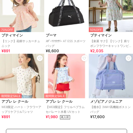
70%OFF
50%OFF
プティマイン
プーマ
プティマイン
【リンク】花柄サッカーチュ
ｽﾎﾟｰﾂｱｸｾｻﾘｰ AT ESS スポーツ
【泉屋 サク】【リンク】肩リ
ニック
バッグ
ボンフラワーキャットワンピ
¥891
¥6,600
¥2,035
ース
期間限定SALE
期間限定SALE
アプレ レ クール
アプレ レ クール
メゾピアノジュニア
WEB限定 ハート・フラワーア
【WEB限定】フリルペプラム
【撥水】3WAY高機能ボストン
ップリケフリルTシャツ
セパレート水着 UVカット
バッグ
¥891
¥1,980
¥17,600
再入荷