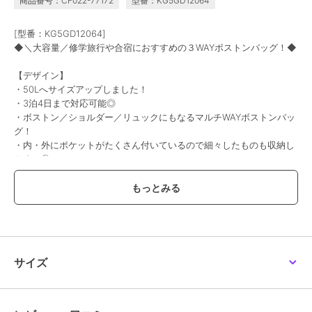
商品番号：CF022-77172
型番：KG5GD12064
[型番：KG5GD12064]
◆＼大容量／修学旅行や合宿におすすめの３WAYボストンバッグ！◆
【デザイン】
・50Lへサイズアップしました！
・3泊4日まで対応可能◎
・ボストン／ショルダー／リュックにもなるマルチWAYボストンバッ
グ！
・内・外にポケットがたくさん付いているので細々したものも収納し
やすい◎
・肩ショルダーにはパット入りなので疲れにくい仕様もポイント♪
・配色ファスナーがさりげないオシャレポイント♪
・お友達とも被りにくく、見分けやすい◎
【カラー】
・ライトグレー…サックスの配色デザインが可愛いグレー
・ブラック…カジュアル使いの代表ブラック
サイズ
--------------------
≪お気に入り登録機能の使い方≫