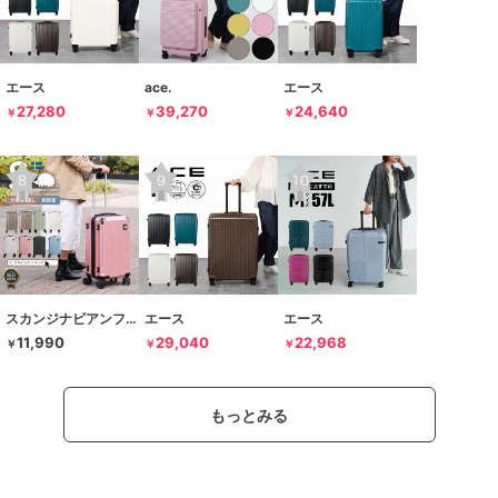
エース
ace.
エース
27,280
39,270
24,640
￥
￥
￥
スカンジナビアンフォレスト
エース
エース
11,990
29,040
22,968
￥
￥
￥
もっとみる