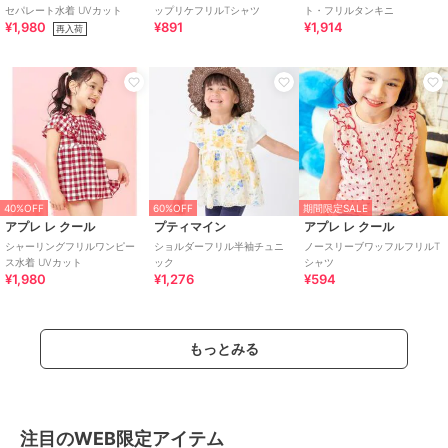
セパレート水着 UVカット
ップリケフリルTシャツ
ト・フリルタンキニ
¥1,980
¥891
¥1,914
再入荷
40%OFF
60%OFF
期間限定SALE
アプレ レ クール
プティマイン
アプレ レ クール
シャーリングフリルワンピー
ショルダーフリル半袖チュニ
ノースリーブワッフルフリルT
ス水着 UVカット
ック
シャツ
¥1,980
¥1,276
¥594
もっとみる
注目のWEB限定アイテム