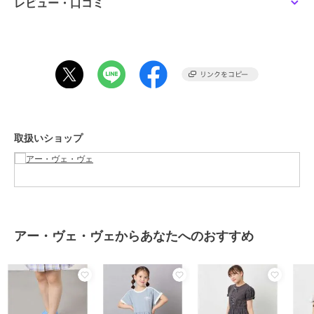
レビュー・口コミ
■商品のお気に入り登録（ハートマークをクリック）
再入荷通知や値下げ等、お得なご案内を受けることができます。
--------------------
※サンプルでの撮影となるため、実際にお届けする商品と仕様やサイ
ズが異なる場合がございます。
取扱いショップ
※商品画像は、光の当たり具合やパソコンなどの閲覧環境により実際
の色味と異なって見える場合がございます。
商品の色味の目安は商品単体の画像をご参照ください。
※アクセサリーパーツ・部品などの金属部分に鉛が含まれている場合
があります。
小さなお子様が口に入れたり誤って飲み込んだりしないように、使用
アー・ヴェ・ヴェからあなたへのおすすめ
や保管の際は厳重にご注意ください。
期間限定セール開催中
ブランド
アー・ヴェ・ヴェ