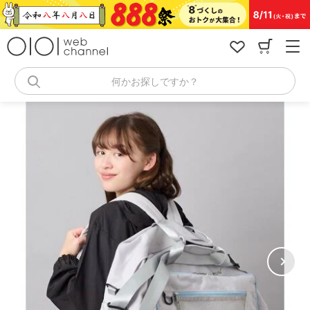
コ
ン
テ
ン
ツ
へ
何かお探しですか？
ス
キ
ッ
プ