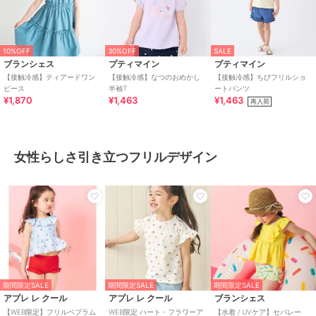
10%OFF
30%OFF
SALE
ブランシェス
プティマイン
プティマイン
【接触冷感】ティアードワン
【接触冷感】なつのおめかし
【接触冷感】ちびフリルショ
ピース
半袖T
ートパンツ
¥1,870
¥1,463
¥1,463
再入荷
女性らしさ引き立つフリルデザイン
期間限定SALE
期間限定SALE
期間限定SALE
アプレ レ クール
アプレ レ クール
ブランシェス
【WEB限定】フリルペプラム
WEB限定 ハート・フラワーア
【水着 / UVケア】セパレー