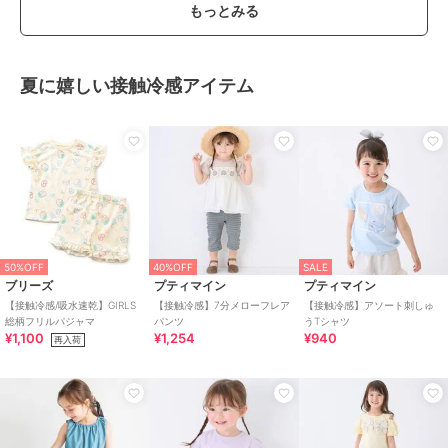
もっとみる
夏に嬉しい接触冷感アイテム
50%OFF
40%OFF
SALE
ブリーズ
プティマイン
プティマイン
【接触冷感/吸水速乾】GIRLS
【接触冷感】7分メローフレア
【接触冷感】アソート刺しゅ
総柄フリルパジャマ
パンツ
うTシャツ
¥1,100
¥1,254
¥940
再入荷