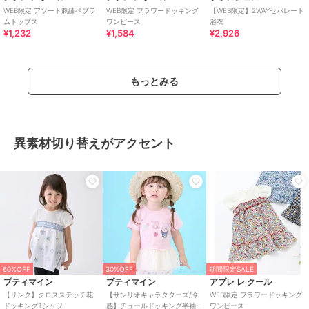
WEB限定 アソート刺繍ペプラ
WEB限定 フラワードッキング
【WEB限定】2WAYセパレート
ムトップス
ワンピース
浴衣
¥1,232
¥1,584
¥2,926
もっとみる
異素材切り替えがアクセント
60%OFF
30%OFF
期間限定SALE
プティマイン
プティマイン
アプレ レ クール
【リンク】クロスステッチ花
【サンリオキャラクターズ/冷
WEB限定 フラワードッキング
ドッキングTシャツ
感】チュールドッキング半袖T
ワンピース