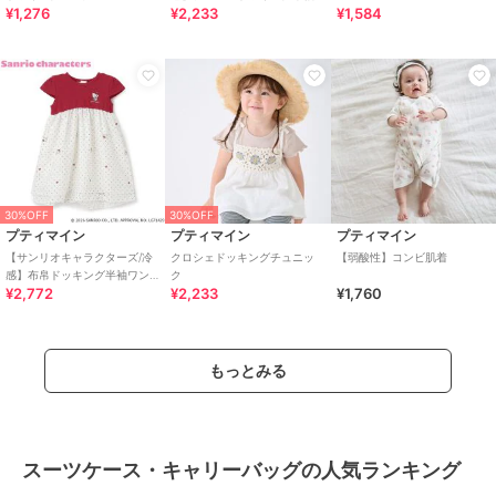
¥1,276
¥2,233
¥1,584
シャツ
30%OFF
30%OFF
プティマイン
プティマイン
プティマイン
【サンリオキャラクターズ/冷
クロシェドッキングチュニッ
【弱酸性】コンビ肌着
感】布帛ドッキング半袖ワン
ク
¥2,772
¥2,233
¥1,760
ピース
もっとみる
スーツケース・キャリーバッグの人気ランキング